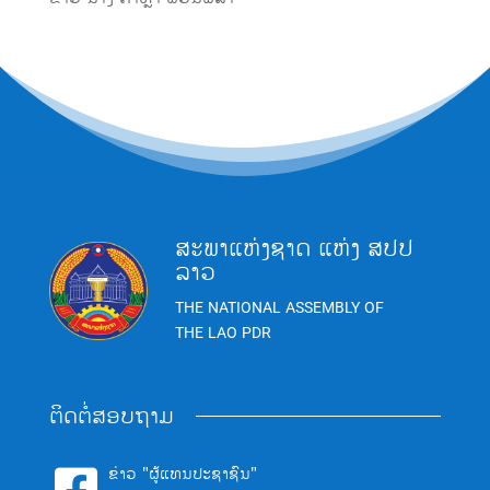
ສະພາແຫ່ງຊາດ ແຫ່ງ ສປປ
ລາວ
THE NATIONAL ASSEMBLY OF
THE LAO PDR
ຕິດຕໍ່ສອບຖາມ
ຂ່າວ "ຜູ້ແທນປະຊາຊົນ"
