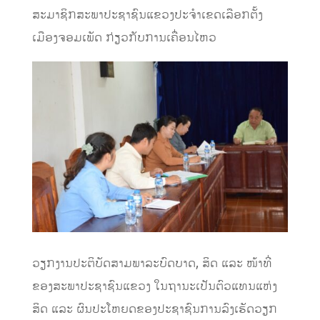
ສະມາຊິກສະພາປະຊາຊົນແຂວງປະຈໍາເຂດເລືອກຕັ້ງ
ເມືອງຈອມເພັດ ກ່ຽວກັບການເຄື່ອນໄຫວ
ວຽກງານປະຕິບັດສາມພາລະບົດບາດ, ສິດ ແລະ ໜ້າທີ່
ຂອງສະພາປະຊາຊົນແຂວງ ໃນຖານະເປັນຕົວແທນແຫ່ງ
ສິດ ແລະ ຜົນປະໂຫຍດຂອງ
ປະຊາຊົນການລົງເຮັດວຽກ