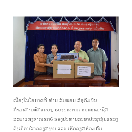
ເນື້ອງໃນໂອກາດທີ່
ທ່ານ ສົມພອນ ສີອຸດົມພັນ
ກຳມະການພັກແຂວງ
,
ຮອງປະທານ
ຄະນະສະມາຊິກ
ສະພາແຫ່ງຊາດເຂດ6 ຮອງປະທານ
ສະພາປະຊາຊົນແຂວງ
ລົງເຄື່ອນໄຫວວຽກງານ ແລະ ເຮັດວຽກຮ່ວມກັບ