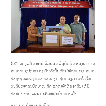
ໂອກາດດຽວກັນ ທ່ານ ສົມພອນ ສີອຸດົມພັນ ຮອງປະທານ
ສະພາປະຊາຊົນແຂວງ
ຍັງໄດ້ເນັ້ນໜັກໃຫ້ສະມາຊິກສະພາ
ປະຊາຊົນແຂວງ ແລະ ພະນັກງານຊ່ວຍວຽກ ເອົາໃຈໃສ່
ປະຕິບັດພາລະບົດບາດ, ສິດ ແລະ ໜ້າທີ່ຂອງຕົນໃຫ້ມີ
ປະສິດທິພາບ ແລະ ປະສິດທິຜົນຂຶ້ນກວ່າເກົ່າ.
ຂ່າວ ນາງ ຄໍາຫຼ້າ ພອນພິລາ