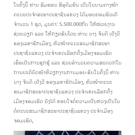
ໃນຄັ້ງນີ້ ທ່ານ ສົມພອນ ສີອຸດົມພັນ ເປັນໃນນາມຕາງໜ້າ
ຄະນະປະຈໍາສະພາປະຊາຊົນແຂວງ ໄດ້ມອບຄອມພິວເຕີ
ຈໍານວນ 1 ຊຸດ, ມູນຄ່າ: 5.500.000ກີບ ໃຫ້ໜ່ວຍງານ
ຊ່ວຍວຽກ ແລະ ໃຫ້
ກຽດຮັບໂດຍ
ທ່ານ
ນາງ ຈັນດີ ເຢັງວື
ຮອງເລຂາພັກເມືອງ, ຫົວໜ້າຄະນະສະມາຊິກສະພາ
ປະຊາຊົນແຂວງ ປະຈໍາເຂດເລືອກຕັ້ງເມືອງຈອມເພັດ
ເພື່ອເປັນການ
ຊູກຊູ້ ແລະ ຊ່ວຍອໍານວຍຄວາມສະດວກໃນ
ການປະຕິບັດໜ້າທີ່ວຽກງານການມອບ-ຮັບໃນຄັ້ງນີ້ ທ່ານ
ນາງ ຈັນດີ ເຢັງວື ຮອງເລຂາພັກເມືອງ, ຫົວໜ້າຄະນະ
ສະມາຊິກສະພາປະຊາຊົນແຂວງ ປະຈໍາເຂດເລືອກຕັ້ງ
ເມືອງຈອມເພັດ
ຍັງໄດ້ ຂອບໃຈຕໍ່ຄວາມເປັນຫ່ວງເປັນໃຍ
ຕໍ່ຄະນະສະມາຊິກສະພາປະຊາຊົນແຂວງ ປະຈໍາເມືອງ
ຈອມເພັດ,