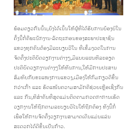
ພ້ອມດຽວກັນນັ້ນ,ຍັງໄດ້ເນັ້ນໃຫ້ຜູ້ທີ່ໄດ້ຮັບການຍ້ອງຍໍໃນ
ຄັ້ງນີ້ກໍ່ຄືພະນັກງານ-ລັດຖະກອນຂອງສະພາປະຊາຊົນ
ແຂວງທຸກຄົນຕ້ອງມີລະບຽບວິໃນ ທີ່ເຂັ້ມງວດໃນການ
ຈັດຕັ້ງປະຕິບັດວຽກງານຕ່າງໆ,ມີແບບແຜນທີລະອຽດ
ປະຕິບັດວຽກງານຕ່າງໆໃຫ້ທັນການ,ໃຫ້ມີການປະສານ
ສົມທົບກັບຂະແໜງການແຂວງ,ເມືອງໃຫ້ກົມກຽວດີຂື້ນ
ກວ່າເກົ່າ ແລະ ຮັດແໜ້ນຄວາມສາມັກຄີຊ່ວຍເຫຼືອເຊີ່ງກັນ
ແລະ ກັນ,ທີສໍາຄັນທີ່ສຸດແມ່ນຕິດຕາມກວດກາການເຮັດ
ວຽກງານໃຫ້ຖຶກຕາມລະບຽບວິໄນໃຫ້ຖືກຕ້ອງ ທັງນີ້ກໍ່
ເພື່ອໃຫ້ການຈັດຕັ້ງວຽກງານສາມາດເດີນແມ່ນແລ່ນ
ສະດວກໄດ້ດີຂື້ນເປັນກ້າວ.