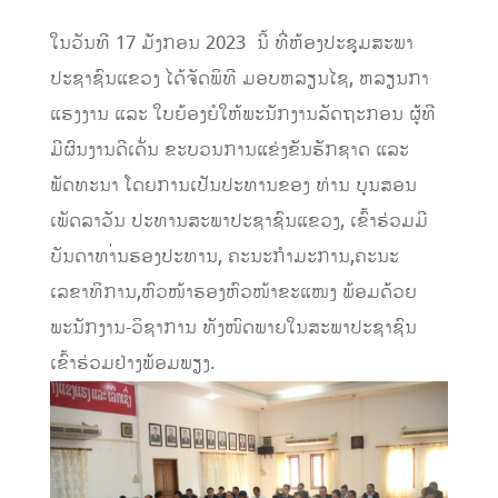
ໃນວັນທີ 17 ມັງກອນ 2023 ນີ້ ທີ່ຫ້ອງປະຊຸມສະພາ
ປະຊາຊົນແຂວງ ໄດ້ຈັດພິທີ ມອບຫລຽນໄຊ, ຫລຽນກາ
ແຮງງານ ແລະ ໃບຍ້ອງຍໍໃຫ້ພະນັກງານລັດຖະກອນ ຜູ້ທີ
ມີຜົນງານດີເດັ່ນ ຂະບວນການແຂ່ງຂັນຮັກຊາດ ແລະ
ພັດທະນາ ໂດຍການເປັນປະທານຂອງ ທ່ານ ບຸນສອນ
ເພັດລາວັນ ປະທານສະພາປະຊາຊົນແຂວງ, ເຂົ້າຮ່ວມມີ
ບັນດາທາ່ນຮອງປະທານ, ຄະນະກໍາມະການ,ຄະນະ
ເລຂາທິການ,ຫົວໜ້າຮອງຫົວໜ້າຂະແໜງ ພ້ອມດ້ວຍ
ພະນັກງານ-ວິຊາການ ທັງໜົດພາຍໃນສະພາປະຊາຊົນ
ເຂົ້າຮ່ວມຢ່າງພ້ອມພຽງ.