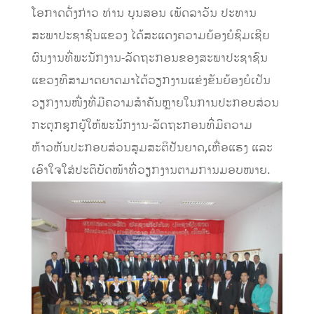
ໂອກາດດັ່ງກ່າວ ທ່ານ ບຸນສອນ ເພັດລາວັນ ປະທານ
ສະພາປະຊາຊົນແຂວງ ໄດ້ສະແດງຄວາມຍ້ອງຍໍຊົມເຊີຍ
ຜົນງານທີ່ພະນັກງານ-ລັດຖະກອນຂອງສະພາປະຊາຊົນ
ແຂວງທີສາມາດຍາດມາໄດ້ວຽກງານແຂ່ງຂັນຍ້ອງຍໍເປັນ
ວຽກງານໜື່ງທີ່ມີຄວາມສໍາຄັນຫຼາຍໃນການປະກອບສ່ວນ
ກະຕຸກຊຸກຍູ້ໃຫ້ພະນັກງານ-ລັດຖະກອນທີ່ມີຄວາມ
ຫ້າວຫັນປະກອບສ່ວນສູມສະຕິປັນຍາດ,ເຫື່ອແຮງ ແລະ
ເອົາໃຈໃສ່ປະຕິບັດໜ້າທີ່ວຽກງານຕາມການມອບໜາຍ.