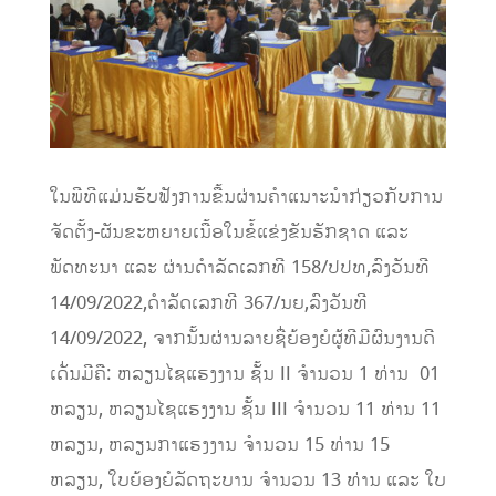
ໃນພີທີແມ່ນຮັບຟັງການຂື້ນຜ່ານຄໍາແນາະນໍາກ່ຽວກັບການ
ຈັດຕັ້ງ-ຜັນຂະຫຍາຍເນື້ອໃນຂໍ້ແຂ່ງຂັນຮັກຊາດ ແລະ
ພັດທະນາ ແລະ ຜ່ານດໍາລັດເລກທີ 158/ປປທ,ລົງວັນທີ
14/09/2022,ດໍາລັດເລກທີ 367/ນຍ,ລົງວັນທີ
14/09/2022, ຈາກນັ້ນຜ່ານລາຍຊື່ຍ້ອງຍໍຜູ້ທີມີຜົນງານດີ
ເດັ່ນມີຄື: ຫລຽນໄຊແຮງງານ ຊັ້ນ II ຈໍານວນ 1 ທ່ານ 01
ຫລຽນ, ຫລຽນໄຊແຮງງານ ຊັ້ນ III ຈໍານວນ 11 ທ່ານ 11
ຫລຽນ, ຫລຽນກາແຮງງານ ຈໍານວນ 15 ທ່ານ 15
ຫລຽນ, ໃບຍ້ອງຍໍລັດຖະບານ ຈໍານວນ 13 ທ່ານ ແລະ ໃບ