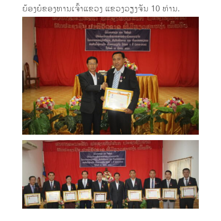
ຍ້ອງຍໍຂອງທານເຈົ້າແຂວງ ແຂວງວຽງຈັນ 10 ທ່ານ.