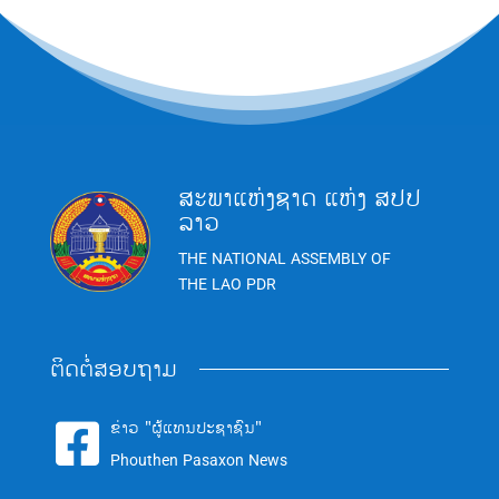
ສະພາແຫ່ງຊາດ ແຫ່ງ ສປປ
ລາວ
THE NATIONAL ASSEMBLY OF
THE LAO PDR
ຕິດຕໍ່ສອບຖາມ
ຂ່າວ "ຜູ້ແທນປະຊາຊົນ"

Phouthen Pasaxon News