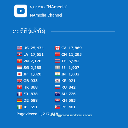
ຊ່ອງຂ່າວ "NAmedia"

NAmedia Channel
ສະຖິຕິຜູ້ເຂົ້າໃຊ້