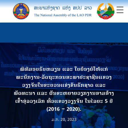
ພິທີມອບຮັບຫລຽນ ແລະ ໃບຍ້ອງຍໍໃຫ້ແກ່
ພະນັກງານ-ລັດຖະກອນສະພາປະຊາຊົນແຂວງ
ວຽງຈັນໃນຂະບວນແຂ່ງຂັນຮັກຊາດ ແລະ
ພັດທະນາ ແລະ ຜັນຂະຫຍາຍວຽກງານສາມສ້າງ
ເຂົ້າສູ່ລວງເລິກ ທົ່ວແຂວງວຽງຈັນ ໃນໄລຍະ 5 ປີ
(2016 – 2020).
ມ.ກ. 20, 2023