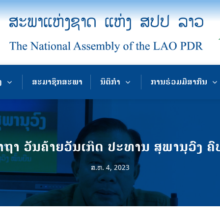
ງ
ສະມາຊິກສະພາ
ນິຕິກຳ
ການຮ່ວມມືສາກົນ
ຖາ ວັນຄ້າຍວັນເກີດ ປະທານ ສຸພານຸວົງ ຄົ
ສ.ຫ. 4, 2023