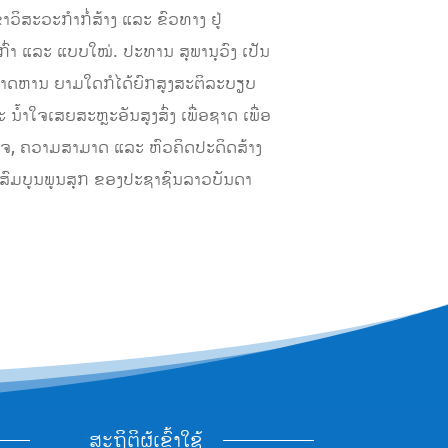
ວິສະວະກຳກໍ່ສ້າງ ແລະ ຂົວທາງ ຢູ່
ກົ່າ ແລະ ແບບໃໝ່. ປະທານ ສຸພານຸວົງ ເປັນ
ນພິລະອາດຫານ ຍາມໃດກໍໄດ້ຍົກສູງສະຕິລະບຽບ
 ນ້ຳໃຈເສຍສະຫຼະອັນສູງສົ່ງ ເພື່ອຊາດ ເພື່ອ
ໝົດໃຈ, ຄວາມສາມາດ ແລະ ຫົວຄິດປະດິດສ້າງ
ສົມບູນພູນສຸກ ຂອງປະຊາຊົນລາວບັນດາ
ສະຖິຕິຜູ້ເຂົ້າໃຊ້