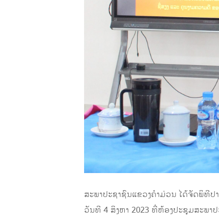
ສະພາປະຊາຊົນແຂວງຄໍາມ່ວນ ໄດ້ຈັດພິທີປາ
ວັນທີ 4 ສິງຫາ 2023 ທີ່ຫ້ອງປະຊຸມສະ