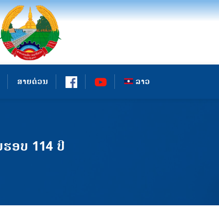
ສາຍດ່ວນ
ລາວ
ບຮອບ 114 ປີ