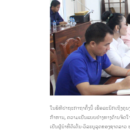
ໃນພິທີປາຖະກາຖາຄັ້ງນີ້ ເພື່ອລະນຶກເຖິງຄ
ກ້າຫານ, ຄວາມເປັນແບບຢ່າງທາງດ້ານຈິດໃຈ 
ເປັນຜູ້ນໍາທີ່ດີເດັ່ນ-ວິລະບູລຸດຂອງຊາດລ