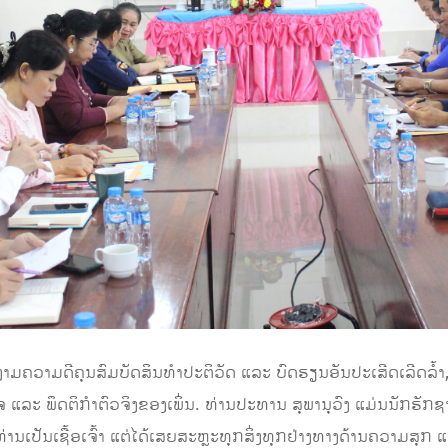
ຸນງາມຄວາມດີຄຸນສົມບັດສິນທໍາປະຕິວັດ ແລະ ບົດຮຽນອັນປະເສີດເລີດລໍ້
ແລະ ພຶດຕິກໍາຕົວຈິງຂອງເພິ່ນ. ທ່ານປະທານ ສຸພານຸວົງ ແມ່ນນັກຮັກຊ
າວ ທ່ານເປັນເຊື້ອເຈົ້າ ແຕ່ໄດ້ເສຍສະຫຼະທຸກສິ່ງທຸກຢ່າງທາງດ້ານຄວາມສ