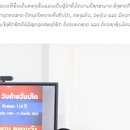
ທີ່ພົ້ນເດັ່ນຂອງເພີ່ນແມ່ນເປັນຜູ້ນໍາທີ່ມີຄວາມປີຊາສາມາດ-ອົງອ
ຍຸດທະສາດ-ນັກຍຸດໂທບາຍທີ່ເຫັນໄກ, ຄ່ອງແຄ້ວ, ວ່ອງໄວ ແລະ ມີຄວາມ
ົງຮັກພັກດີບໍລິສຸດຜຸດຜ່ອງຕໍ່ພັກ ຕໍ່ປະເທດຊາດ ແລະ ຕໍ່ປະຊາຊົນມີຄ