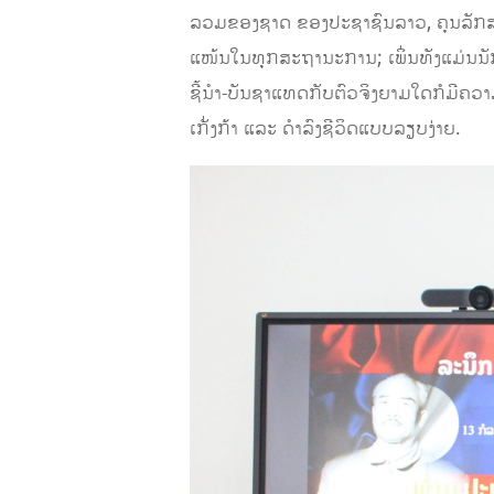
ລວມຂອງຊາດ ຂອງປະຊາຊົນລາວ, ຄຸນລັກສະນະ
ແໜ້ນໃນທຸກສະຖານະການ; ເພິ່ນທັງແມ່ນນັກ
ຊີ້ນຳ-ບັນຊາແທດກັບຕົວຈິງຍາມໃດກໍມີຄວາມຈ
ເກັ່ງກ້າ ແລະ ດໍາລົງຊີວິດແບບລຽບງ່າຍ.