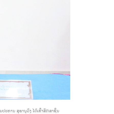
ະທານ ສຸພານຸວົງ ໄດ້ເຂົ້າສຶກສາຊັ້ນ