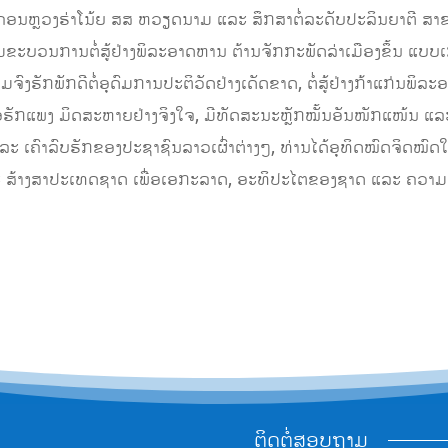
ນະຄອນຫຼວງຮ່າໂນ້ຍ ສສ ຫວຽດນາມ ແລະ ສຶກສາຕໍ່ລະດັບປະລິນຍາຕີ ສາຂາ
ວມຂະບວນການຕໍ່ສູ້ຢ່າງພິລະອາດຫານ ຕ້ານຈັກກະພັດລ່າເມືອງຂຶ້ນ ແບບເ
ີ ຄວາມຈົງຮັກພັກດີຕໍ່ອຸດົມການປະຕິວັດຢ່າງເດັດຂາດ, ຕໍ່ສູ້ຢ່າງກ້າແກ່
ອເຟື້ອຮັກແພງ ມິດສະຫາຍຢ່າງຈິງໃຈ, ມີທັດສະນະຫຼັກໝັ້ນອັນໜັກແໜ້ນ ແລະ
່ນ ແລະ ເຄົາລົບຮັກຂອງປະຊາຊົນລາວເຜົ່າຕ່າງໆ, ທ່ານໄດ້ອຸທິດໝົດຈິດ
ະ ສ້າງສາປະເທດຊາດ ເພື່ອເອກະລາດ, ອະທິປະໄຕຂອງຊາດ ແລະ ຄວາມ
ຕິດຕໍ່ສອບຖາມ