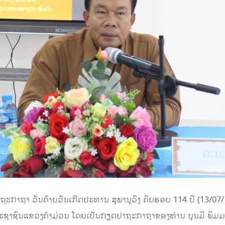
ຖະກາຖາ ວັນຄ້າຍວັນເກີດປະທານ ສຸພານຸວົງ ຄົບຮອບ 114 ປີ (13/07/
ພາປະຊາຊົນແຂວງຄໍາມ່ວນ ໂດຍເປັນກຽດປາຖະກາຖາຂອງທ່ານ ບຸນມີ 