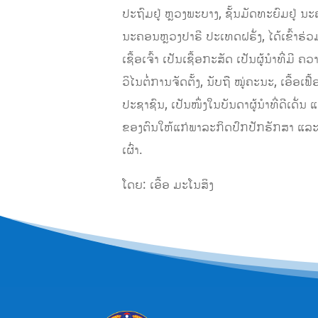
ປະຖົມຢູ່ ຫຼວງພະບາງ, ຊັ້ນມັດທະຍົມຢູ່ 
ນະຄອນຫຼວງປາຣີ ປະເທດຝຣັ່ງ, ໄດ້ເຂົ້າຮ່
ເຊື້ອເຈົ້າ ເປັນເຊື້ອກະສັດ ເປັນຜູ້ນຳທີ່ມ
ວິໄນຕໍ່ການຈັດຕັ້ງ, ນັບຖື ໝູ່ຄະນະ, ເອື້
ປະຊາຊົນ, ເປັນໜຶ່ງໃນບັນດາຜູ້ນຳທີ່ດີເດັ
ຂອງຕົນໃຫ້ແກ່ພາລະກິດປົກປັກຮັກສາ ແລ
ເຜົ່າ.
ໂດຍ: ເອື້ອ ມະໂນສິງ