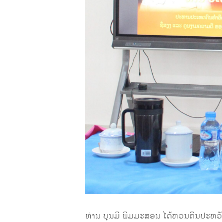
ທ່ານ ບຸນມີ ພິມມະສອນ ໄດ້ຫວນຄືນປະຫວັດ ແ