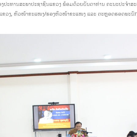
ມີ ຮອງປະທານສະພາປະຊາຊົນແຂວງ ພ້ອມດ້ວຍບັນດາທ່ານ ຄະນະປະຈໍາສ
ນແຂວງ, ຫົວໜ້າຂະແໜງ/ຮອງຫົວໜ້າຂະແໜງ ແລະ ຕະຫຼອດຮອດພະນັ