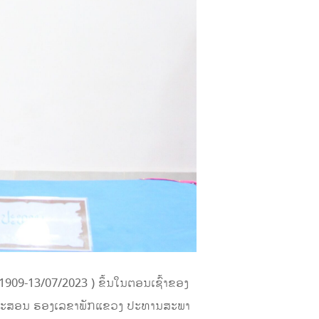
1909-13/07/2023 ) ຂຶ້ນໃນຕອນເຊົ້າຂອງ
ພິມມະສອນ ຮອງເລຂາພັກແຂວງ ປະທານສະພາ