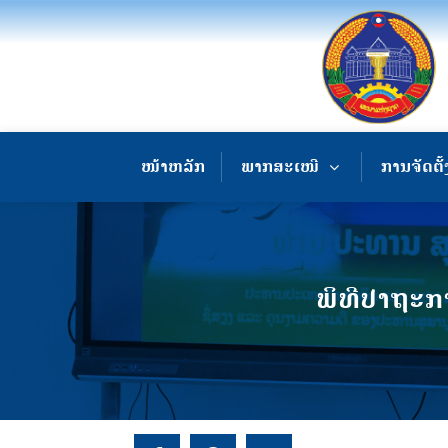
ໜ້າຫລັກ
ພາກສະເໜີ
ການຈັດຕັ້
ພິທີປາຖະກາ