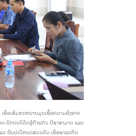
າ, ເພື່ອເສີມຂະຫຍາຍມູນເຊື້ອຄວາມອົງອາດ
າດ-ນັກປະຕິວັດຜູ້ກ້າແກ່ນ ປີຊາສາມາດ ແລະ
ຸກ ແລະ ຜົນປະໂຫຍດສ່ວນຕົວ ເພື່ອພາລະກິດ