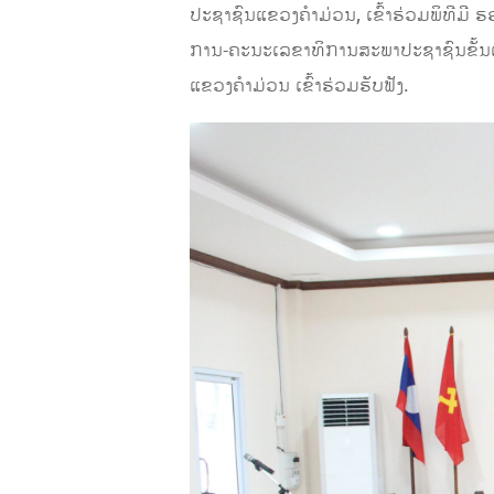
ປະຊາຊົນແຂວງຄໍາມ່ວນ, ເຂົ້າຮ່ວມພິທີ
ການ-ຄະນະເລຂາທິການສະພາປະຊາຊົນຂັ້
ແຂວງຄໍາມ່ວນ ເຂົ້າຮ່ວມຮັບຟັງ.