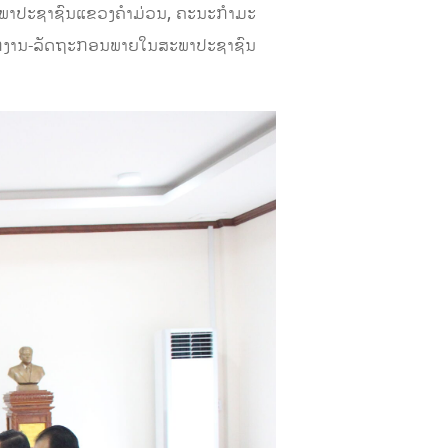
ະພາປະຊາຊົນແຂວງຄໍາມ່ວນ, ຄະນະກໍາມະ
ກງານ-ລັດຖະກອນພາຍໃນສະພາປະຊາຊົນ