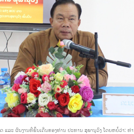
ລະ ຜົນງານທີ່ພົ້ນເດັ່ນຂອງທ່ານ ປະທານ ສຸພານຸວົງ ໂດຍຫຍໍ້ວ່າ: ທ່ານປ