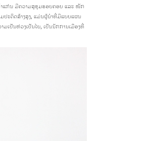
າດກ້າແກ່ນ ມີຄວາມສຸຂຸມຮອບຄອບ ແລະ ໜັກ
ປະດິດສ້າງສູງ, ແມ່ນຜູ້ນຳທີ່ມີແບບແຜນ
ວາມເປັນຫ່ວງເປັນໄຍ, ເປັນນັກການເມືອງທີ່