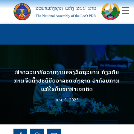
ພິຈາລະນາບົດລາຍງານຂອງລັດຖະບານ ກ່ຽວກັບ
ການຈັດຕັ້ງປະຕິບັດວາລະແຫ່ງຊາດ ວ່າດ້ວຍການ
ແກ້ໄຂບັນຫາຢາເສບຕິດ
ພ.ຈ. 6, 2023