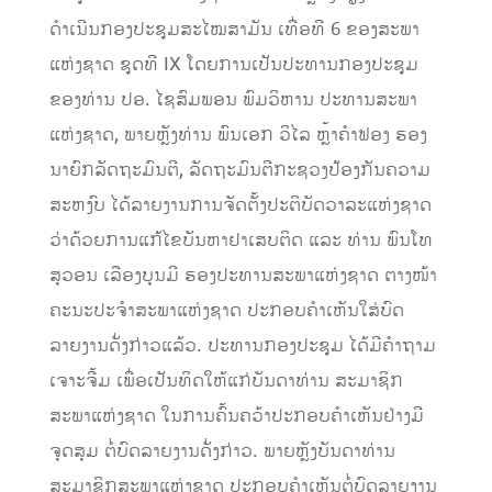
ດໍາເນີນກອງປະຊຸມສະໄໝສາມັນ ເທື່ອທີ 6 ຂອງສະພາ
ແຫ່ງຊາດ ຊຸດທີ IX ໂດຍການເປັນປະທານກອງປະຊຸມ
ຂອງທ່ານ ປອ. ໄຊສົມພອນ ພົມວິຫານ ປະທານສະພາ
ແຫ່ງຊາດ, ພາຍຫຼັງທ່ານ ພົນເອກ ວິໄລ ຫຼ້າຄໍາຟອງ ຮອງ
ນາຍົກລັດຖະມົນຕີ, ລັດຖະມົນຕີກະຊວງປ້ອງກັນຄວາມ
ສະຫງົບ ໄດ້ລາຍງານການຈັດຕັ້ງປະຕິບັດວາລະແຫ່ງຊາດ
ວ່າດ້ວຍການແກ້ໄຂບັນຫາຢາເສບຕິດ ແລະ ທ່ານ ພົນໂທ
ສຸວອນ ເລືອງບຸນມີ ຮອງປະທານສະພາແຫ່ງຊາດ ຕາງໜ້າ
ຄະນະປະຈໍາສະພາແຫ່ງຊາດ ປະກອບຄໍາເຫັນໃສ່ບົດ
ລາຍງານດັ່ງກ່າວແລ້ວ. ປະທານກອງປະຊຸມ ໄດ້ມີຄໍາຖາມ
ເຈາະຈີ້ມ ເພື່ອເປັນທິດໃຫ້ແກ່ບັນດາທ່ານ ສະມາຊິກ
ສະພາແຫ່ງຊາດ ໃນການຄົ້ນຄວ້າປະກອບຄໍາເຫັນຢ່າງມີ
ຈຸດສຸມ ຕໍ່ບົດລາຍງານດັ່ງກ່າວ. ພາຍຫຼັງບັນດາທ່ານ
ສະມາຊິກສະພາແຫ່ງຊາດ ປະກອບຄໍາເຫັນຕໍ່ບົດລາຍງານ