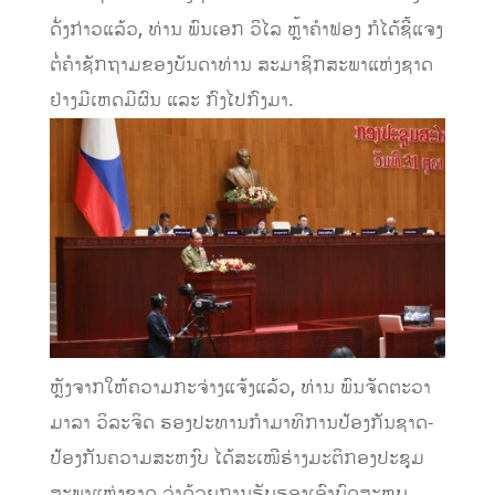
ດັ່ງກ່າວແລ້ວ, ທ່ານ ພົນເອກ ວິໄລ ຫຼ້າຄໍາຟອງ ກໍໄດ້ຊີ້ແຈງ
ຕໍ່ຄໍາຊັກຖາມຂອງບັນດາທ່ານ ສະມາຊິກສະພາແຫ່ງຊາດ
ຢ່າງມີເຫດມີຜົນ ແລະ ກົງໄປກົງມາ.
ຫຼັງຈາກໃຫ້ຄວາມກະຈ່າງແຈ້ງແລ້ວ, ທ່ານ ພົນຈັດຕະວາ
ມາລາ ວິລະຈິດ ຮອງປະທານກໍາມາທິການປ້ອງກັນຊາດ-
ປ້ອງກັນຄວາມສະຫງົບ ໄດ້ສະເໜີຮ່າງມະຕິກອງປະຊຸມ
ສະພາແຫ່ງຊາດ ວ່າດ້ວຍການຮັບຮອງເອົາບົດສະຫຼຸບ