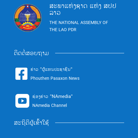
ສະພາແຫ່ງຊາດ ແຫ່ງ ສປປ
ລາວ
THE NATIONAL ASSEMBLY OF
THE LAO PDR
ຕິດຕໍ່ສອບຖາມ
ຂ່າວ "ຜູ້ແທນປະຊາຊົນ"

Phouthen Pasaxon News
ຊ່ອງຂ່າວ "NAmedia"

NAmedia Channel
ສະຖິຕິຜູ້ເຂົ້າໃຊ້