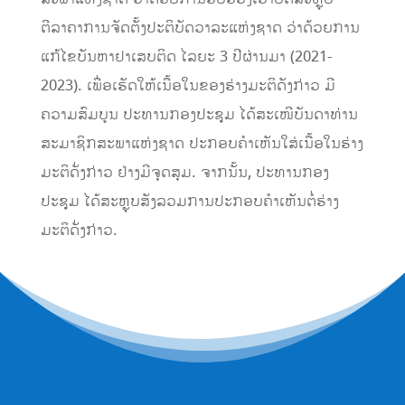
ຕີລາຄາການຈັດຕັ້ງປະຕິບັດວາລະແຫ່ງຊາດ ວ່າດ້ວຍການ
ແກ້ໄຂບັນຫາຢາເສບຕິດ ໄລຍະ 3 ປີຜ່ານມາ (2021-
2023). ເພື່ອເຮັດໃຫ້ເນື້ອໃນຂອງຮ່າງມະຕິດັງກ່າວ ມີ
ຄວາມສົມບູນ ປະທານກອງປະຊຸມ ໄດ້ສະເໜີບັນດາທ່ານ
ສະມາຊິກສະພາແຫ່ງຊາດ ປະກອບຄໍາເຫັນໃສ່ເນື້ອໃນຮ່າງ
ມະຕິດັ່ງກ່າວ ຢ່າງມີຈຸດສຸມ. ຈາກນັ້ນ, ປະທານກອງ
ປະຊຸມ ໄດ້ສະຫຼຸບສັງລວມການປະກອບຄໍາເຫັນຕໍ່ຮ່າງ
ມະຕິດັ່ງກ່າວ.