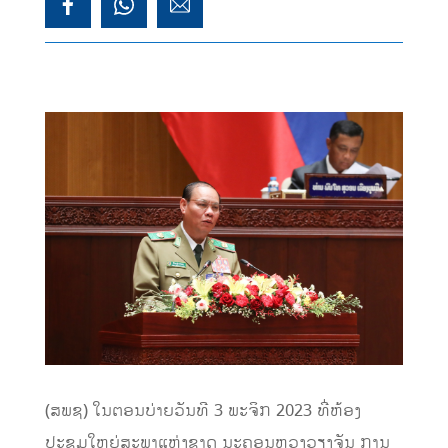
(ສພຊ) ໃນຕອນບ່າຍວັນທີ 3 ພະຈິກ 2023 ທີ່ຫ້ອງ
ປະຊຸມໃຫຍ່ສະພາແຫ່ງຊາດ ນະຄອນຫຼວງວຽງຈັນ ການ