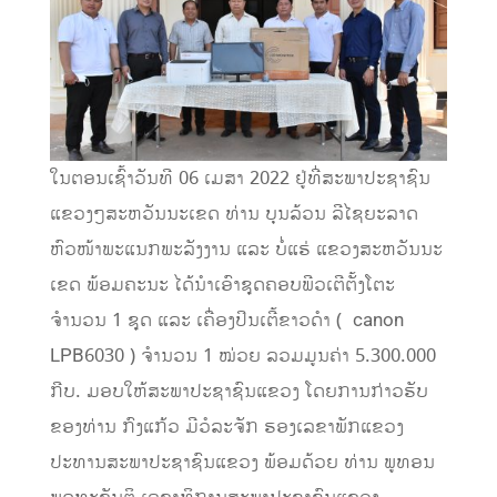
ໃນຕອນເຊົ້າວັນທີ 06 ເມສາ 2022 ຢູ່ທີ່ສະພາປະຊາຊົນ
ແຂວງໆສະຫວັນນະເຂດ ທ່ານ ບຸນລ້ວນ ລີໄຊຍະລາດ
ຫົວໜ້າພະແນກພະລັງງານ ແລະ ບໍ່ແຮ່ ແຂວງສະຫວັນນະ
ເຂດ ພ້ອມຄະນະ ໄດ້ນໍາເອົາຊຸດຄອບພີວເຕີຕັ້ງໂຕະ
ຈຳນວນ 1 ຊຸດ ແລະ ເຄື່ອງປິນເຕີ້ຂາວດຳ ( canon
LPB6030 ) ຈຳນວນ 1 ໝ່ວຍ ລວມມູນຄ່າ 5.300.000
ກີບ. ມອບໃຫ້ສະພາປະຊາຊົນແຂວງ ໂດຍການກ່າວຮັບ
ຂອງທ່ານ ກົງແກ້ວ ມີວໍລະຈັກ ຮອງເລຂາພັກແຂວງ
ປະທານສະພາປະຊາຊົນແຂວງ ພ້ອມດ້ວຍ ທ່ານ ພູທອນ