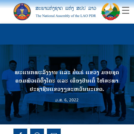
ພະແນກພະລັງງານ ແລະ ບໍ່ແຮ່ ແຂວງ ມອບຊຸດ
ຄອມພີວເຕີຕັ້ງໂຕະ ແລະ ເຄື່ອງປິນເຕີ້ ໃຫ້ສະພາ
ປະຊາຊົນແຂວງໆສະຫວັນນະເຂດ.
ມ.ສ. 6, 2022