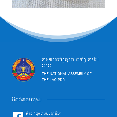
ສະພາແຫ່ງຊາດ ແຫ່ງ ສປປ
ລາວ
THE NATIONAL ASSEMBLY OF
THE LAO PDR
ຕິດຕໍ່ສອບຖາມ
ຂ່າວ "ຜູ້ແທນປະຊາຊົນ"