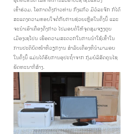
ພຸດທະຂັນຕິ ເລຂາທິການສະພາປະຊາຊົນແຂວງ
ເຂົ້າຮ່ວມ. ໂອກາດດັ່ງກ່າວທ່ານ ກົງແກ້ວ ມີວໍລະຈັກ ກໍໄດ້
ສະແດງຄວາມຂອບໃຈຕໍ່ກັບການຊ່ວຍເຫຼືອໃນຄັ້ງນີ້ ແລະ
ຈະນໍາເອົາເຄື່ອງດັ່ງກ່າວ ໄປມອບຕໍ່ໃຫ້ຈຸດສຸມຈຽງຕູບ
ເມືອງເຊໂປນ ເພື່ອຄວາມສະດວກໃນການນໍາໃຊ້ເຂົ້າໃນ
ການປະຕິບັດໜ້າທີ່ວຽກງານ ສຳລັບເຄື່ອງທີ່ນຳມາມອບ
ໃນຄັ້ງນີ້ ແມ່ນໄດ້ຮັບການອຸປະຖ້ຳຈາກ ກຸ່ມບໍລິສັດຄູນໄຊ
ພັດທະນາກໍ່ສ້າງ.