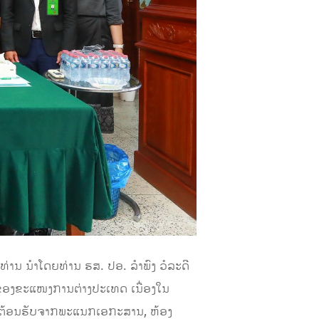
່ານ ນຳໂດຍທ່ານ ຮສ. ປອ. ລຳພົງ ວໍລະດີ
ດຂອງຂະແໜງການຕ່າງປະເທດ ເນື່ອງໃນ
ານຕ້ອນຮັບຈາກພະແນກເອກະສານ, ຫ້ອງ