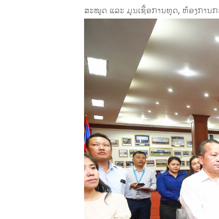
ສະໝຸດ ແລະ ມູນເຊື້ອການທູດ, ຫ້ອງການ