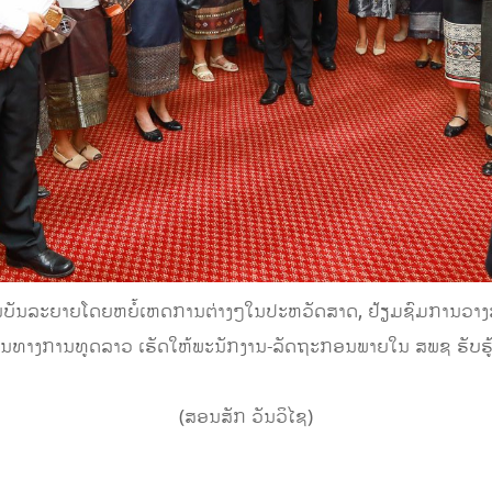
ງການບັນລະຍາຍໂດຍຫຍໍ້ເຫດການຕ່າງໆໃນປະຫວັດສາດ, ຢ້ຽມຊົມການວາງສ
ນທາງການທູດລາວ ເຮັດໃຫ້ພະນັກງານ-ລັດຖະກອນພາຍໃນ ສພຊ ຮັບຮູ້ 
(ສອນສັກ ວັນວິໄຊ)