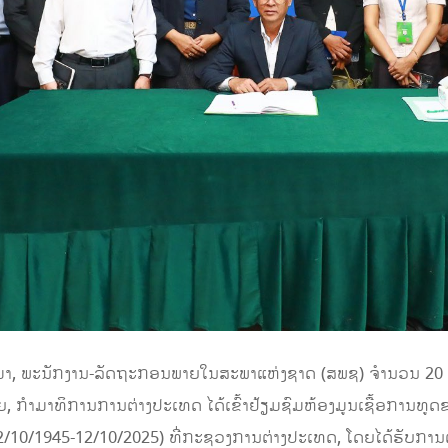
ນມາ, ພະນັກງານ-ລັດຖະກອນພາຍໃນສະພາແຫ່ງຊາດ (ສພຊ) ຈຳນວນ 20 ທ
, ກໍາມາທິການການຕ່າງປະເທດ ໄດ້ເຂົ້າຢ້ຽມຊົມຫ້ອງມູນເຊື້ອການທູ
2/10/1945-12/10/2025) ທີ່ກະຊວງການຕ່າງປະເທດ, ໂດຍໄດ້ຮັບກ