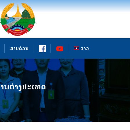
ສາຍດ່ວນ
ລາວ
ການຕ່າງປະເທດ