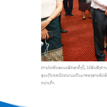
ການໄປທັດສະນະສຶກສາຄັ້ງນີ້, ໄດ້ຮັບຟັ
ຮູບເງົາປະຫວັດຄວາມເປັນມາຂອງສາຍພົວພັ
ກວ່າເກົ່າ.