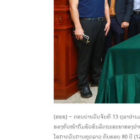
(ສພຊ) – ຕອນບ່າຍວັນຈັນທີ 13 ຕຸລາຜ່າ
ຮອງຫົວໜ້າກົມພົວພັນລັດຖະສະພາສອງຝ່າຍ
ໂອກາດວັນການທູດລາວ ຄົບຮອບ 80 ປີ (1