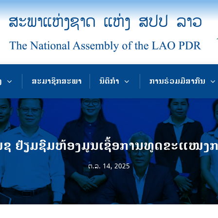
ງ
ສະມາຊິກສະພາ
ນິຕິກຳ
ການຮ່ວມມືສາກົນ
ຊ ຢ້ຽມຊົມຫ້ອງມູນເຊື້ອການທູດຂະແໜງ
ຕ.ລ. 14, 2025