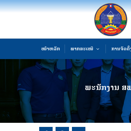
ໜ້າຫລັກ
ພາກສະເໜີ
ການຈັດຕັ້
ພະນັກງານ ສພ