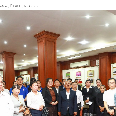
ກະຊວງການຕ່າງປະເທດ.