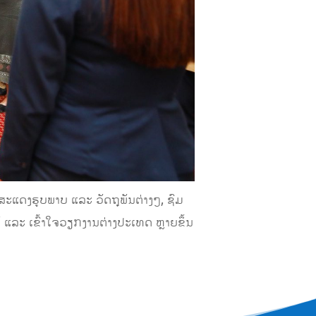
ະແດງຮູບພາບ ແລະ ວັດຖຸພັນຕ່າງໆ, ຊົມ
ແລະ ເຂົ້າໃຈວຽກງານຕ່າງປະເທດ ຫຼາຍຂຶ້ນ