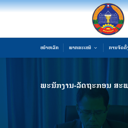
ໜ້າຫລັກ
ພາກສະເໜີ
ການຈັດຕັ້
ພະນັກງານ-ລັດຖະກອນ ສະພາປ