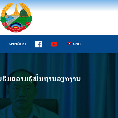
ສາຍດ່ວນ
ລາວ
ບຮົມຄວາມຮູ້ພື້ນຖານວຽກງານ