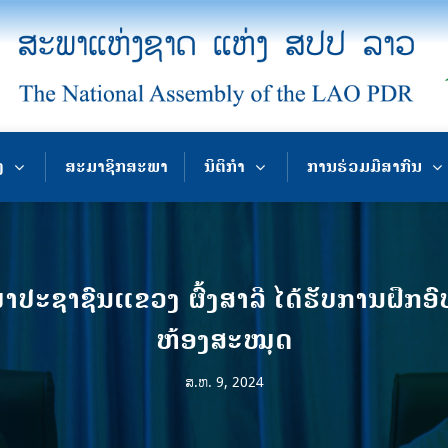
ງ
ສະມາຊິກສະພາ
ນິຕິກຳ
ການຮ່ວມມືສາກົນ
ະຊາຊົນແຂວງ ຜົ້ງສາລີ ໄດ້ຮັບການຝຶກອົ
ຫ້ອງສະໝຸດ
ສ.ຫ. 9, 2024