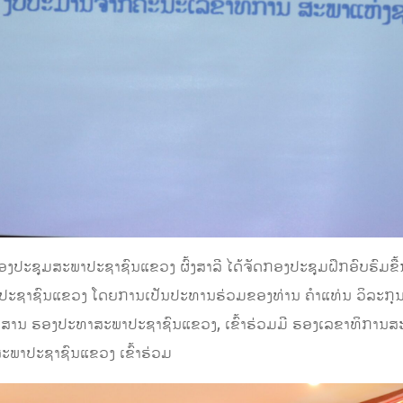
ຫ້ອງປະຊຸມສະພາປະຊາຊົນແຂວງ ຜົ້ງສາລີ ໄດ້ຈັດກອງປະຊຸມຝຶກອົບຮົມຂື
ປະຊາຊົນແຂວງ ໂດຍການເປັນປະທານຮ່ວມຂອງທ່ານ ຄໍາແທ່ນ ວິລະກຸນ 
ິສານ ຮອງປະທາສະພາປະຊາຊົນແຂວງ, ເຂົ້າຮ່ວມມີ ຮອງເລຂາທິການສະ
ພາປະຊາຊົນແຂວງ ເຂົ້າຮ່ວມ