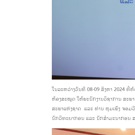
ໃນລະຫວ່າງວັນທີ 08-09 ສິງຫາ 2024 ທີ່
ຫ້ອງສະໝຸດ ໃຫ້ພະນັກງານວິຊາການ ສະພາ
ສະພາແຫ່ງຊາດ ແລະ ທ່ານ ຫຸມເພັງ ຈອມວ
ນັກວິທະຍາກອນ ແລະ ນັກສຳມະນາກອນ ສະ