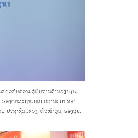
້ນກ່ຽວກັບຄວາມຮູ້ພື້ນຖານດ້ານວຽກງານ
ຮອງໜ້າສະຖາບັນຄົ້ນຄວ້ານິຕິກຳ ຂອງ
ພາປະຊາຊົນແຂວງ, ຫົວໜ້າສູນ, ຮອງສູນ,