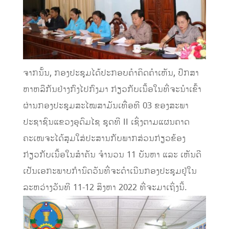
ຈາກນັ້ນ, ກອງປະຊຸມໄດ້ປະກອບຄໍາຄິດຄໍາເຫັນ, ປຶກສາ
ຫາຫລືກັນຢ່າງກົງໄປກົງມາ ກ່ຽວກັບເນື້ອໃນທີ່ຈະນຳເຂົ້າ
ຜ່ານກອງປະຊຸມສະໄໝສາມັນເທື່ອທີ 03 ຂອງສະພາ
ປະຊາຊົນແຂວງອຸດົມໄຊ ຊຸດທີ II ເຊິ່ງຕາມແຜນຄາດ
ຄະເໜຈະໄດ້ສຸມໃສ່ປະສານກັບພາກສ່ວນກ່ຽວຂ້ອງ
ກ່ຽວກັບເນື້ອໃນສຳຄັນ ຈໍານວນ 11 ບັນຫາ ແລະ ເຫັນດີ
ເປັນເອກະພາບກຳນົດວັນທີ່ຈະດຳເນີນກອງປະຊຸມຢູ່ໃນ
ລະຫວ່າງວັນທີ 11-12 ສິງຫາ 2022 ທີ່ຈະມາເຖິ່ງນີ້.