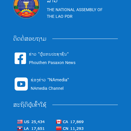
ລາວ
THE NATIONAL ASSEMBLY OF
THE LAO PDR
ຕິດຕໍ່ສອບຖາມ
ຂ່າວ "ຜູ້ແທນປະຊາຊົນ"

Phouthen Pasaxon News
ຊ່ອງຂ່າວ "NAmedia"

NAmedia Channel
ສະຖິຕິຜູ້ເຂົ້າໃຊ້