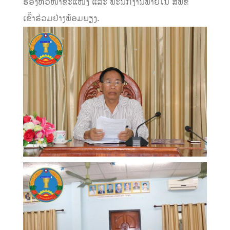
ຮອງຫົວໜ້າຂະແໜງ ແລະ ພະນັກງານພາຍໃນ ສພຂ
ເຂົ້າຮ່ວມຢ່າງພ້ອມພຽງ.