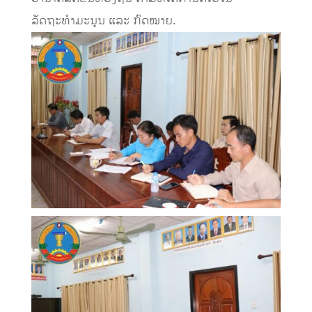
ລັດຖະທຳມະນູນ ແລະ ກົດໝາຍ.