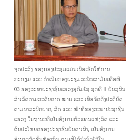
ຈຸດປະສົງ ຂອງກອງປະຊຸມແມ່ນເພື່ອເຮັດໃຫ້ການ
ກະກຽມ ແລະ ດຳເນີນກອງປະຊຸມສະໄໝສາມັນເທື່ອທີ
03 ຂອງສະພາປະຊາຊົນແຂວງອຸດົມໄຊ ຊຸດທີ II ບັນລຸຜົນ
ສໍາເລັດຕາມລະດັບຄາດ ໝາຍ ແລະ ເພື່ອຈັດຕັ້ງປະຕິບັດ
ຕາມພາລະບົດບາດ, ສິດ ແລະ ໜ້າທີ່ຂອງສະພາປະຊາຊົນ
ແຂວງ ໃນຖານະທີ່ເປັນອົງການຕົວແທນແຫ່ງສິດ ແລະ
ຜົນປະໂຫຍດຂອງປະຊາຊົນບັນດາເຜົ່າ, ເປັນອົງການ
ອຳນາດລັດຂັ້ນທ້ອງຖິ່ນ ຕາມທີ່ໄດ້ກຳນົດໄວ້ໃນ