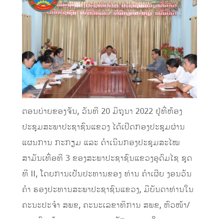
ຕອນບ່າຍຂອງຈັນ, ວັນທີ 20 ມິຖຸນາ 2022 ຢູ່ທີ່ຫ້ອງ
ປະຊຸມສະພາປະຊາຊົນແຂວງ ໄດ້ເປີດກອງປະຊຸມຜ່ານ
ແຜນການ ກະກຽມ ແລະ ດຳເນີນກອງປະຊຸມສະໄໝ
ສາມັນເທື່ອທີ 3 ຂອງສະພາປະຊາຊົນແຂວງອຸດົມໄຊ ຊຸດ
ທີ II, ໂດຍການເປັນປະທານຂອງ ທ່ານ ຄໍາເຜີຍ ງອນວັນ
ຄຳ ຮອງປະທານສະພາປະຊາຊົນແຂວງ, ມີບັນດາທ່ານໃນ
ຄະນະປະຈໍາ ສພຂ, ຄະນະເລຂາທິການ ສພຂ, ຫົວໜ້າ/