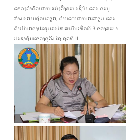
ແຂວງວ່າດ້ວຍການແຕ່ງຕັ້ງຄະນະຊີ້ນຳ ແລະ ອະນຸ
ກຳມະການຊ່ອຍວຽກ, ຜ່ານແຜນການກະກຽມ ແລະ
ດຳເນີນກອງປະຊຸມສະໄໝສາມັນເທື່ອທີ 3 ຂອງສະພາ
ປະຊາຊົນແຂວງອຸດົມໄຊ ຊຸດທີ II.