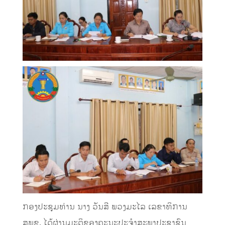
ກອງປະຊຸມທ່ານ ນາງ ວັນສີ ພວງມະໄລ ເລຂາທິການ
ສພຂ, ໄດ້ຜ່ານມະຕິຂອງຄະນະປະຈໍາສະພາປະຊາຊົນ