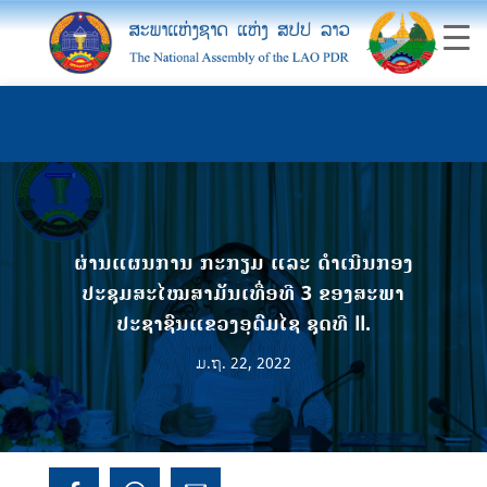
ຜ່ານແຜນການ ກະກຽມ ແລະ ດຳເນີນກອງ
ປະຊຸມສະໄໝສາມັນເທື່ອທີ 3 ຂອງສະພາ
ປະຊາຊົນແຂວງອຸດົມໄຊ ຊຸດທີ II.
ມ.ຖ. 22, 2022