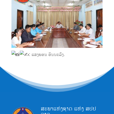
: ແສງພອນ ອິນນະລົງ.
ສະພາແຫ່ງຊາດ ແຫ່ງ ສປປ