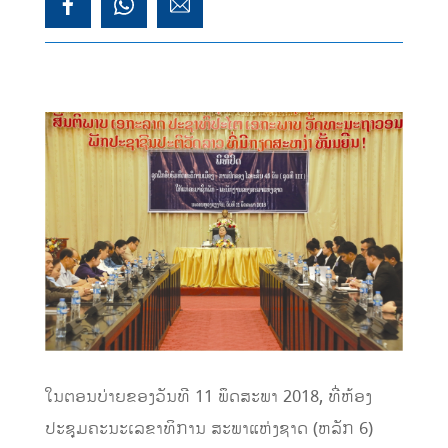
ໃນຕອນບ່າຍຂອງວັນທີ 11 ພຶດສະພາ 2018, ທີ່ຫ້ອງ
ປະຊຸມຄະນະເລຂາທິການ ສະພາແຫ່ງຊາດ (ຫລັກ 6)