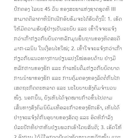
ປົກຄອງ ໄລຍະ 45 ວັນ ຂອງສະພາແຫ່ງຊາດຊຸດທີ III
ສາມາດຕີລາຄາທີ່ນັກເຝິກອົບຮົມຈະໄດ້ຮັບດັ່ງນີ້: 1. ເຮັດ
ໃຫ້ມີຄວາມຮັບຮູ້ຢ່າງເປັນລະບົບ ແລະ ເຂົ້າໃຈຈະແຈ້ງ
ກວ່າເກົ່າກ່ຽວກັບບັນດາຫລັກມູນພື້ນຖານຂອງທິດສະດີ
ມາກ-ເລນິນ ໃນເງື່ອນໄຂໃໝ່; 2. ເຂົ້າໃຈຈະແຈ້ງກວ່າເກົ່າ
ກ່ຽວກັບແນວທາງການປ່ຽນແປງໃໝ່ຮອບດ້ານ ຢ່າງມີ
ຫລັກການຂອງພັກ ແລະ ກໍາແໜ້ນຕື່ມກ່ຽວກັບບົດບາດ
ການນໍາພາຂອງພັກ ແລະ ການຄຸ້ມຄອງຂອງລັດຕໍ່ກົນໄກ
ເສດຖະກິດຕະຫລາດ ແລະ ນະໂຍບາຍສັງຄົມຈໍານວນ
ໜຶ່ງ. ນອກນັ້ນ, ຍັງເຫັນໄດ້ຈຸດໝາຍກ້າວຂຶ້ນໄປຕາມ
ເສັ້ນທາງສັງຄົມນິຍົມເທື່ອລະກ້າວຂອງພັກເຮົາ, ເຫັນໄດ້
ຢ່າງຈະແຈ້ງຕໍ່ກົນອຸບາຍຂອງສັດຕູ ແລະ ອິດທິກໍາລັງ
ປໍລະປັກທີ່ຢາກຫັນປ່ຽນພວກເຮົາໂດຍສັນຕິ; 3. ເຮັດໃຫ້
2 ອົງການ ໄດ້ມີໂອກາດປັບປຸງທັດສະນະຫລັກໝັ້ນ ແລະ