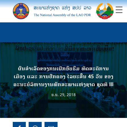
ຜົນສຳເລັດຂອງກນເຝິກອົບຮົມ ທິດສະດີການ
ເມືອງ ແລະ ການປົກຄອງ ໄລຍະສັ້ນ 45 ວັນ ຂອງ
ຄະນະບໍລິຫານງານພັກສະພາແຫ່ງຊາດ ຊຸດທີ III
ພ.ພ. 29, 2018