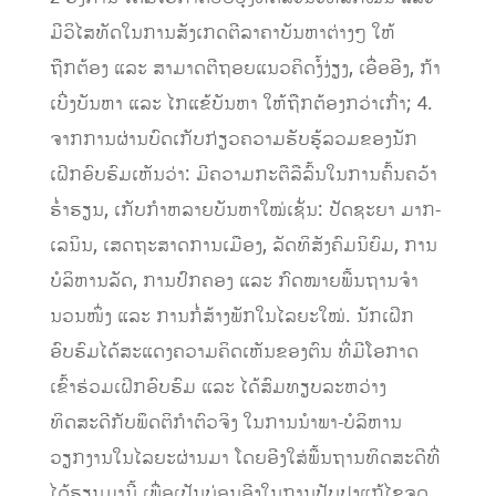
ມີວິໄສທັດໃນການສັງເກດຕີລາຄາບັນຫາຕ່າງໆ ໃຫ້
ຖືກຕ້ອງ ແລະ ສາມາດຕີຖອຍແນວຄິດງໍ້ງ່ຽງ, ເອື່ອອີງ, ກ້າ
ເບີ່ງບັນຫາ ແລະ ໄກແຂ້ບັນຫາ ໃຫ້ຖືກຕ້ອງກວ່າເກົ່າ; 4.
ຈາກການຜ່ານບົດເກັບກ່ຽວຄວາມຮັບຮູ້ລວມຂອງນັກ
ເຝິກອົບຮົມເຫັນວ່າ: ມີຄວາມກະຕືລືລົ້ນໃນການຄົ້ນຄວ້າ
ຮໍ່າຮຽນ, ເກັບກໍາຫລາຍບັນຫາໃໝ່ເຊັ່ນ: ປັດຊະຍາ ມາກ-
ເລນິນ, ເສດຖະສາດການເມືອງ, ລັດທິສັງຄົມນິຍົມ, ການ
ບໍລິຫານລັດ, ການປົກຄອງ ແລະ ກົດໝາຍພື້ນຖານຈໍາ
ນວນໜຶ່ງ ແລະ ການກໍ່ສ້າງພັກໃນໄລຍະໃໝ່. ນັກເຝິກ
ອົບຮົມໄດ້ສະແດງຄວາມຄິດເຫັນຂອງຕົນ ທີ່ມີໂອກາດ
ເຂົ້າຮ່ວມເຝິກອົບຮົມ ແລະ ໄດ້ສົມທຽບລະຫວ່າງ
ທິດສະດີກັບພຶດຕິກໍາຕົວຈິງ ໃນການນໍາພາ-ບໍລິຫານ
ວຽກງານໃນໄລຍະຜ່ານມາ ໂດຍອີງໃສ່ພື້ນຖານທິດສະດີທີ່
ໄດ້ຮຽນມານີ້ ເພື່ອເປັນບ່ອນອີງໃນການປັບປຸງແກ້ໄຂຈຸດ