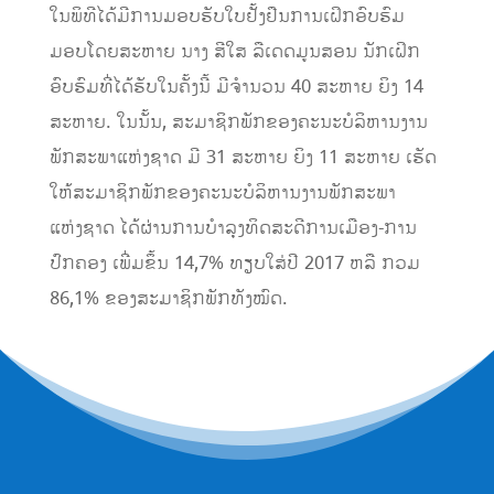
ໃນພິທີໄດ້ມີການມອບຮັບໃບຢັ້ງຢືນການເຝິກອົບຮົມ
ມອບໂດຍສະຫາຍ ນາງ ສີໃສ ລືເດດມູນສອນ ນັກເຝິກ
ອົບຮົມທີ່ໄດ້ຮັບໃນຄັ້ງນີ້ ມີຈໍານວນ 40 ສະຫາຍ ຍິງ 14
ສະຫາຍ. ໃນນັ້ນ, ສະມາຊິກພັກຂອງຄະນະບໍລິຫານງານ
ພັກສະພາແຫ່ງຊາດ ມີ 31 ສະຫາຍ ຍິງ 11 ສະຫາຍ ເຮັດ
ໃຫ້ສະມາຊິກພັກຂອງຄະນະບໍລິຫານງານພັກສະພາ
ແຫ່ງຊາດ ໄດ້ຜ່ານການບໍາລຸງທິດສະດີການເມືອງ-ການ
ປົກຄອງ ເພີ່ມຂຶ້ນ 14,7% ທຽບໃສ່ປີ 2017 ຫລື ກວມ
86,1% ຂອງສະມາຊິກພັກທັງໝົດ.