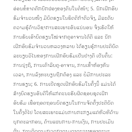
ອ່ອນຂໍ້ຂາດຕົກບົກຜ່ອງຂອງຕົນໃນຕໍ່ໜ້າ; 5. ນັກເຝິກອົບ
ຮົມຈໍານວນໜຶ່ງ ມີບົດຮຽນໃນພຶດຕິກໍາຕົວຈິງ, ມີລະດັບ
ຄວາມຮູ້ດ້ານວິຊາການສະເພາະອັນແນ່ນອນ ຈຶ່ງເຮັດໃຫ້
ການຮັບເອົາບົດຮຽນໃໝ່ຈາກຄູອາຈານໄດ້ດີ ແລະ ນັກ
ເຝິກອົບຮົມຈໍານວນຫລວງຫລາຍ ໄດ້ຮຽນຮູ້ການປະຕິບັດ
ລະບຽບວິໄນຂອງການເຝິກອົບຮົມເປັນຢ່າງດີ ເປັນຕົ້ນ:
ການນຸ່ງຖື, ການເຄົາລົບຄູ-ອາຈານ, ການເຂົ້າຫ້ອງທັນ
ເວລາ, ການລົງທະບຽນຖືກຕ້ອງ ແລະ ບໍ່ມີການປະລະ
ການຮຽນ; 6. ການເປີດຊຸດເຝິກອົບຮົມໃນຄັ້ງນີ້ ແມ່ນໄດ້
ສ້າງບົດຮຽນອັນດີໃຫ້ແກ່ຄະນະຮັບຜິດຊອບຊຸດເຝິກ
ອົບຮົມ ເພື່ອຖອດຖອນບົດຮຽນໃນການຈັດຕັ້ງປະຕິບັດ
ໃນຄັ້ງຕໍ່ໄປ ໂດຍສະເພາະແມ່ນການກະກຽມແຕ່ຫົວທີດ້ານ
ບຸກຄະລາກອນ, ດ້ານແຜນການ-ການເງິນ, ການປະເມີນ
ຜົນ, ການຕິດຕາມກວດກາຕາມຕາຕະລາງຂອງຄະນະ