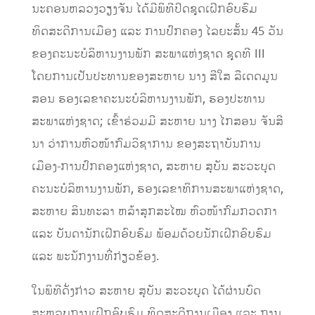
ນະຄອນຫລວງວຽງຈັນ ໄດ້ມີພິທີປິດຊຸດເຝິກອົບຮົມ
ທິດສະດີການເມືອງ ແລະ ການປົກຄອງ ໄລຍະສັ້ນ 45 ວັນ
ຂອງຄະນະບໍລິຫານງານພັກ ສະພາແຫ່ງຊາດ ຊຸດທີ III
ໂດຍການເປັນປະທານຂອງສະຫາຍ ນາງ ສີໃສ ລືເດດມູນ
ສອນ ຮອງເລຂາຄະນະບໍລິຫານງານພັກ, ຮອງປະທານ
ສະພາແຫ່ງຊາດ; ເຂົ້າຮ່ວມມີ ສະຫາຍ ນາງ ໄກສອນ ຈັນສີ
ນາ ວ່າການຫົວໜ້າກົມວິຊາການ ຂອງສະຖາບັນການ
ເມືອງ-ການປົກຄອງແຫ່ງຊາດ, ສະຫາຍ ສຸບັນ ສະວະບຸດ
ຄະນະບໍລິຫານງານພັກ, ຮອງເລຂາທິການສະພາແຫ່ງຊາດ,
ສະຫາຍ ສິນທະລາ ຫລ້າສຸກສະໄໝ ຫົວໜ້າກົມກວດກາ
ແລະ ບັນດານັກເຝິກອົບຮົມ ພ້ອມດ້ວຍນັກເຝິກອົບຮົມ
ແລະ ພະນັກງານທີ່ກ່ຽວຂ້ອງ.
ໃນພິທີດັ່ງກ່າວ ສະຫາຍ ສຸບັນ ສະວະບຸດ ໄດ້ຜ່ານບົດ
ສະຫລຸບການເຝິກອົບຮົມ ທິດສະດີການເມືອງ ແລະ ການ