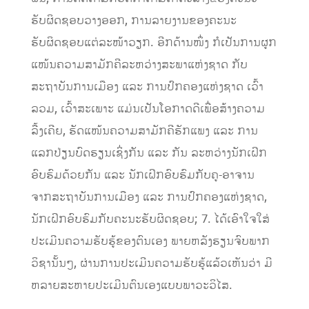
ຮັບຜິດຊອບວາງອອກ, ການລາຍງານຂອງຄະນະ
ຮັບຜິດຊອບແຕ່ລະໜ້າວຽກ. ອີກດ້ານໜຶ່ງ ກໍເປັນການຜູກ
ແໜ້ນຄວາມສາມັກຄີລະຫວ່າງສະພາແຫ່ງຊາດ ກັບ
ສະຖາບັນການເມືອງ ແລະ ການປົກຄອງແຫ່ງຊາດ ເວົ້າ
ລວມ, ເວົ້າສະເພາະ ແມ່ນເປັນໂອກາດດີເພື່ອສ້າງຄວາມ
ລື້ງເຄີຍ, ຮັດແໜ້ນຄວາມສາມັກຄີຮັກແພງ ແລະ ການ
ແລກປ່ຽນບົດຮຽນເຊິ່ງກັນ ແລະ ກັນ ລະຫວ່າງນັກເຝິກ
ອົບຮົມດ້ວຍກັນ ແລະ ນັກເຝິກອົບຮົມກັບຄູ-ອາຈານ
ຈາກສະຖາບັນການເມືອງ ແລະ ການປົກຄອງແຫ່ງຊາດ,
ນັກເຝິກອົບຮົມກັບຄະນະຮັບຜິດຊອບ; 7. ໄດ້ເອົາໃຈໃສ່
ປະເມີນຄວາມຮັບຮູ້ຂອງຕົນເອງ ພາຍຫລັງຮຽນຈົບພາກ
ວິຊານັ້ນໆ, ຜ່ານການປະເມີນຄວາມຮັບຮູ້ແລ້ວເຫັນວ່າ ມີ
ຫລາຍສະຫາຍປະເມີນຕົນເອງແບບພາວະວິໄສ.