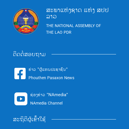
ສະພາແຫ່ງຊາດ ແຫ່ງ ສປປ
ລາວ
THE NATIONAL ASSEMBLY OF
THE LAO PDR
ຕິດຕໍ່ສອບຖາມ
ຂ່າວ "ຜູ້ແທນປະຊາຊົນ"

Phouthen Pasaxon News
ຊ່ອງຂ່າວ "NAmedia"

NAmedia Channel
ສະຖິຕິຜູ້ເຂົ້າໃຊ້