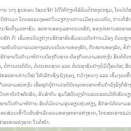
ຍ ນາງ ສູນທອນ ໄຊຍະຈັກ ໄດ້ໃຫ້ກຽດໂອ້ລົມຕໍ່ກອງປະຊຸມ, ໂດຍໄດ້ສະ
ປີຜ່ານມາ ໂດຍສະແດງອອກໃນວຽກງານການເມືອງ-ແນວຄິດ, ການກໍ່ສ້າງພັ
ນຈັດຕັ້ງມະຫາຊົນ. ສະຫາຍຮອງເລຂາຄະນະພັກ, ຮອງປະທານສະພາແຫ່ງຊາດ
ຍພັກ ຄື: ເພີ່ມທະວີວຽກງານສຶກສາອົບຮົມແນວຄິດການເມືອງ ດ້ວຍຫຼາຍຮູບກ
ມກຳ​ແໜ້ນບັນດາ​ແນວ​ທາງ​ແຜນ​ນະ​ໂຍບາຍ​ຂອງ​ພັກ, ກົດໝາຍ​ຂອງ​ລັດ, ຂໍ້​ກ
ັກພາຍໃນກຳມາທິການປ້ອງກັນຊາດ-ປ້ອງກັນຄວາມສະຫງົບ ສືບຕໍ່ຢຶດໝັ້ນ​ຕໍ່
, ຕໍ່ການປະຕິວັດ, ຕໍ່ປະເທດຊາດ ແລະ ຕໍ່ປະຊາຊົນຢ່າງບໍ່ມີເງື່ອນໄຂ; ສືບ
ສະພາບການໃໝ່ ໃຫ້ເລິກເຊິ່ງເຖິງຖອງ, ກວ້າງຂວາງ ແລະ ເຂັ້ມງວດຂຶ້
ມສະຫງົບ ເພື່ອຊຸກຍູ້ການປະຕິບັດຍຸດທະສາດຫັນກຳລັງລົງກໍ່ສ້າງຮາກຖານ
ບັນຫາປັດໄຈຕັດສິນ, ອັນສໍາຄັນ ສຸມໃສ່ປັບປຸງດ້ານແບບແຜນວິທີເຮັ
ັກພາຍໃນກຳມາທິການ ສືບຕໍ່ມີຄວາມອຸ່ນອຽນທຸ່ນທ່ຽງ, ຮັກສາໄດ້ຄວາ
ປະກອບສ່ວນເຂົ້າໃນຜົນສຳເລັດລວມຂອງສະພາແຫ່ງຊາດ, ໂດຍສະເພາະແ
ັກສະພາແຫ່ງຊາດ ໃນຕໍ່ໜ້າ.