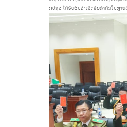
ກປຊສ ໄດ້ຮັບຜົນສໍາເລັດອັນສໍາຄັນໃນຫຼາຍ