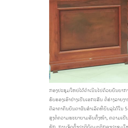
ກອງ​ປະຊຸມໃຫຍ່ໄດ້ດຳເນີນໄປດ້ວຍບັນຍາກາ
ຮັບຮອງເອົາຢ່າງເປັນເອກະສັນ ຕໍ່ຮ່າງລ
ຕີລາຄາຄືນບັນດາຜົນສຳເລັດທີ່ບັນລຸໄດ້
ສູງຕໍ່ຄວາມພະຍາຍາມອັນຕັ້ງໜ້າ, ຄວາມເປັນ
ພັກ, ການຈັດຕັ້ງປະຕິບັດມະຕິກອງປະຊຸມໃ