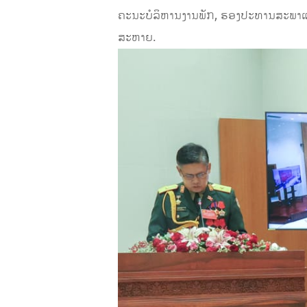
ຄະນະບໍລິຫານງານພັກ, ຮອງປະທານສະພາແຫ່
ສະຫາຍ.