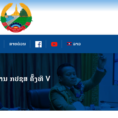
ສາຍດ່ວນ
ລາວ
 ກປຊສ ຄັ້ງທີ V