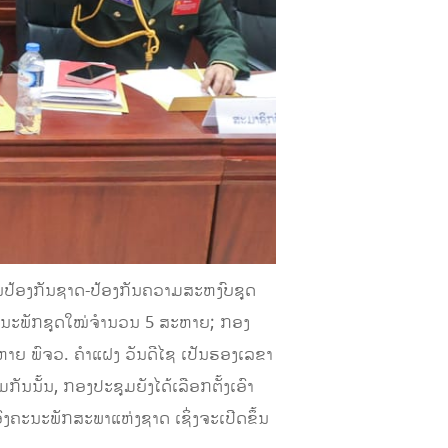
ປ້ອງກັນຊາດ-ປ້ອງກັນຄວາມສະຫງົບ​ຊຸດ​
​ໄດ້ຄະນະພັກຊຸດໃໝ່ຈຳນວນ 5 ​ສະຫາຍ; ກອງ
ຫາຍ ພົຈວ. ຄໍາແຝງ ວັນດີໄຊ ເປັນຮອງເລຂາ
້ນ, ກອງປະຊຸມຍັງໄດ້ເລືອກຕັ້ງເອົາ
ົງຄະນະພັກສະພາແຫ່ງຊາດ ເຊິ່ງຈະເປີດຂຶ້ນ