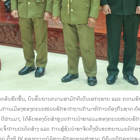
ດອັນຟົດຟື້ນ, ບົນພື້ນຖານຄວາມສາມັກຄີເປັນເອກະພາບ ແລະ ຄວາມຮັບ
າຍງານການເມືອງຂອງຄະນະໜ່ວຍພັກຮາກຖານກໍາມາທິການປ້ອງກັນຊາດ-ປ້ອ
ໃນ 5​ ປີຜ່ານມາ; ໄດ້ຮັບຮອງບົດສຳຫຼວດການນຳພາລວມຂອງຄະນະໜ່ວຍ
ເຈົ້າການປະດິດສ້າງ ແລະ ການສູ້ຊົນນໍາພາຈັດຕັ້ງຜັນຂະຫຍາຍມະຕິກອງປະ
ຫຍ່ ຄັ້ງທີ IV ຂອງຄະນະບໍລິຫານພັກສະພາແຫ່ງຊາດ ກໍຄືມະຕິກອງປະຊຸ