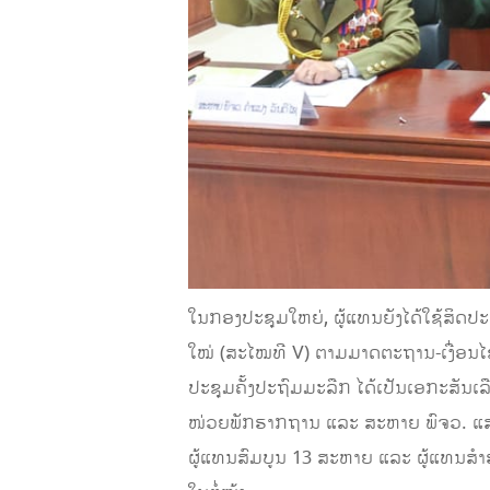
ໃນກອງປະຊຸມໃຫຍ່, ຜູ້ແທນຍັງໄດ້ໃຊ້ສິດ
ໃໝ່ (ສະໄໝທີ V) ຕາມ​ມາດຕະຖານ-​ເງື່ອນ​ໄຂທ
ປະຊຸມຄັ້ງປະຖົມມະລືກ ໄດ້ເປັນເອກະສັນເ
ໜ່ວຍພັກຮາກຖານ ແລະ ສະຫາຍ ພົຈວ. ແສງ
ຜູ້ແທນສົມບູນ 13 ສະຫາຍ ແລະ ຜູ້ແທນສຳຮອ