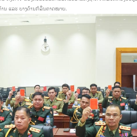
ດ້ານ ແລະ ບາງດ້ານກໍລື່ນຄາດໝາຍ.