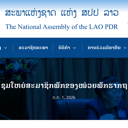
ງ
ສະມາຊິກສະພາ
ນິຕິກຳ
ການຮ່ວມມືສາກົນ
ະຊຸມໃຫຍ່ສະມາຊິກພັກຂອງໜ່ວຍພັກຮາກຖານ
ກ.ກ. 1, 2026