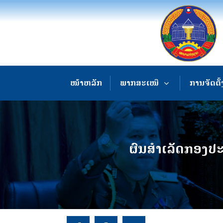
ໜ້າຫລັກ
ພາກສະເໜີ
ການຈັດຕັ້
ຜົນສຳເລັດກອງປ