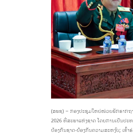
(ສພຊ) – ກອງປະຊຸມໃຫຍ່ໜ່ວຍພັກຮາກຖານກໍາ
2026 ທີ່ສະພາແຫ່ງຊາດ ໂດຍການເປັນປະ
ປ້ອງກັນຊາດ-ປ້ອງກັນຄວາມສະຫງົບ; ເຂົ້