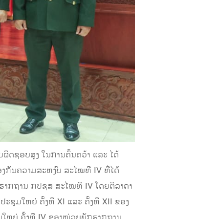
ຜິດຊອບສູງ ໃນການຄົ້ນຄວ້າ ແລະ ໄດ້
ງກັນຄວາມສະຫງົບ ສະໄໝທີ IV ທີ່ໄດ້
ພັກຮາກຖານ ກປຊສ ສະໄໝທີ IV ໂດຍຕີລາຄາ
ຊຸມໃຫຍ່ ຄັ້ງທີ XI ແລະ ຄັ້ງທີ XII ຂອງ
ມໃຫຍ່ ຄັ້ງທີ IV ຂອງໜ່ວຍພັກຮາກຖານ