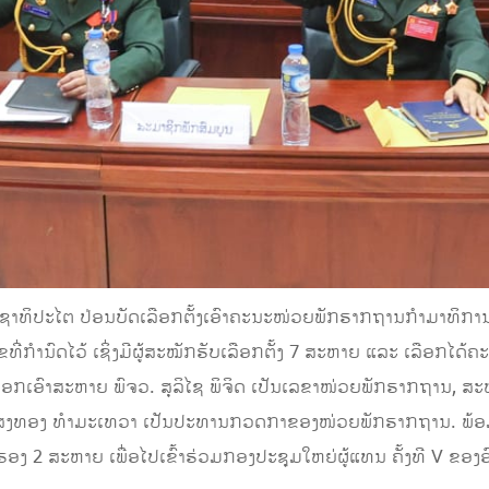
ປະຊາທິປະໄຕ ປ່ອນບັດເລືອກຕັ້ງເອົາຄະນະໜ່ວຍພັກຮາກຖານກຳມາທິການ
ີ່​ກຳນົດ​ໄວ້ ເຊິ່ງມີ​ຜູ້ສະໝັກ​ຮັບ​ເລືອກ​ຕັ້ງ 7 ສະຫາຍ​ ແລະ ​ເລືອກ
ລືອກເອົາສະຫາຍ ພົຈວ. ສຸລິໄຊ ພິຈິດ ເປັນເລຂາໜ່ວຍພັກຮາກຖານ, ສະ
ທອງ ທໍາມະເທວາ ເປັນປະທານກວດກາຂອງໜ່ວຍພັກຮາກຖານ. ພ້ອມກັນນັ
ງ 2 ສະຫາຍ ເພື່ອໄປເຂົ້າຮ່ວມກອງປະຊຸມໃຫຍ່ຜູ້ແທນ ຄັ້ງທີ V ຂອງອ