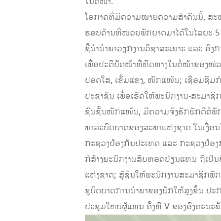
ໃນຕໍ່ໜ້າ.
ໂອກາດທີ່ມີຄວາມໝາຍຄວາມສຳຄັນນີ້, ສະຫາ
ຮອບດ້ານທີ່ໜ່ວຍພັກຍາດມາໄດ້ໃນໄລຍະ 5 
ຊີ້ນຳນຳພາວຽກງານວິຊາສະເພາະ ແລະ ອົງກາ
ເພື່ອປະຕິບັດໜ້າທີ່ທິດທາງໃນຕໍ່ໜ້າຂອງໜ່ວ
ປອດ​ໃສ, ​ເຂັ້ມ​ແຂງ, ໜັກ​ແໜ້ນ; ​ເຊື່ອມ​ຊຶ
ປະຊາຊົນ ເພື່ອເຮັດໃຫ້ພະນັກງານ-ສະມາຊິກພ
ຊົນຊັ້ນໜັກ​ແໜ້ນ, ມີຄວາມຈົງຮັກພັກດີຕໍ່ພັກ
ພາລະບົດບາດຂອງສະພາແຫ່ງຊາດ ໃນເງື່ອນໄຂ
ກະຊວງປ້ອງກັນປະເທດ ແລະ ກະຊວງປ້ອງກັນຄວາ
ກໍ່ສ້າງພະນັກງານສືບທອດປ່ຽນແທນ ຖືເປັນ
ແຫ່ງຊາດ; ສູ້ຊົນໃຫ້ພະນັກງານສະມາຊິກພ
ຊູບົດບາດການນໍາພາຂອງພັກໃຫ້ສູງຂຶ້ນ 
ປະຊຸມໃຫຍ່ຜູ້ແທນ ຄັ້ງທີ V ຂອງອົງຄະນະພ