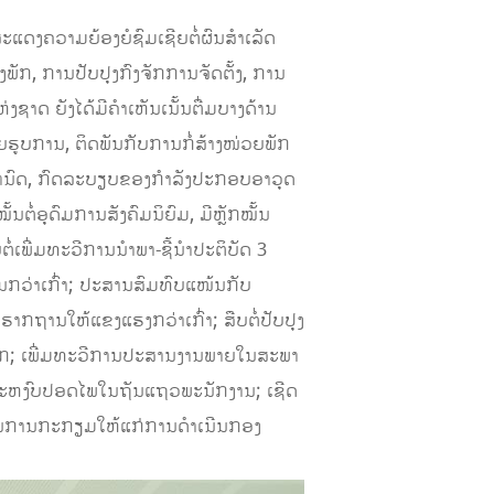
ແດງຄວາມຍ້ອງຍໍຊົມເຊີຍຕໍ່ຜົນສຳເລັດ
ກ, ການປັບປຸງກົງຈັກການຈັດຕັ້ງ, ການ
 ຍັງໄດ້ມີຄໍາເຫັນເນັ້ນຕື່ມບາງດ້ານ
ານ, ຕິດ​ພັນ​ກັບ​ການ​ກໍ່ສ້າງ​ໜ່ວຍ​ພັກ​
ຳ​ນົດ, ກົດ​ລະບຽບ​ຂອງ​ກຳລັງ​ປະກອບ​ອາວຸດ​
ອຸດົມ​ການ​ສັງຄົມ​ນິຍົມ, ມີຫຼັກໝັ້ນ
ຕໍ່ເພີ່ມທະວີການນໍາພາ-ຊີ້ນໍາປະຕິບັດ 3
ນກວ່າເກົ່າ; ປະສານສົມທົບແໜ້ນກັບ
​ໃຫ້​ແຂງ​ແຮງ​ກວ່າ​ເກົ່າ; ສືບ​ຕໍ່ປັບປຸງ
ດວຽກ; ເພີ່ມທະວີການປະສານງານພາຍໃນສະພາ
ມສະຫງົບປອດໄພໃນຖັນແຖວພະນັກງານ; ເຊີດ
ມ່ນການກະກຽມໃຫ້ແກ່ການດຳເນີນກອງ