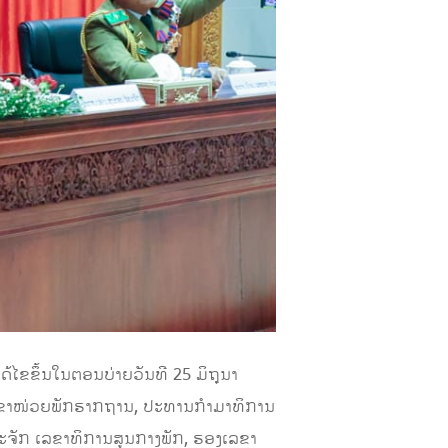
ຂຶ້ນ​ໃນ​ຕອນ​ບ່າຍວັນ​ທີ 25 ມິຖຸນາ
ເລຂາໜ່ວຍພັກຮາກຖານ, ປະທານກຳມາທິການ
ະຈັກ ເລຂາທິການສູນກາງພັກ, ຮອງເລຂາ