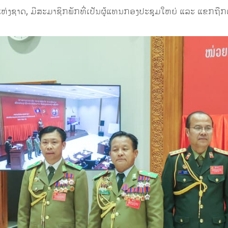
ງຊາດ, ມີສະມາຊິກພັກທີ່ເປັນຜູ້ແທນກອງປະຊຸມໃຫຍ່ ແລະ ແຂກຖືກເຊີ