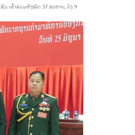
ນ ເຂົ້າຮ່ວມທັງໝົດ 37 ສະຫາຍ, ຍິງ 9