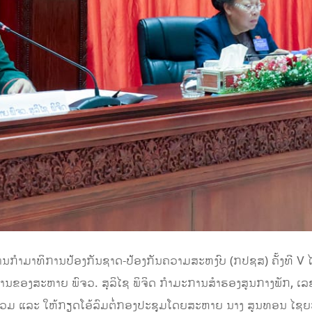
ມາທິການປ້ອງກັນຊາດ-ປ້ອງກັນຄວາມສະຫງົບ (ກປຊສ) ຄັ້ງທີ V ໄດ້​ໄຂ​
ທານຂອງສະຫາຍ ພົຈວ. ສຸລິໄຊ ພິຈິດ ກຳມະການສຳຮອງສູນກາງພັກ, 
າຮ່ວມ ແລະ ໃຫ້ກຽດໂອ້ລົມຕໍ່ກອງປະຊຸມໂດຍສະຫາຍ ນາງ ສູນທອນ ໄຊຍ