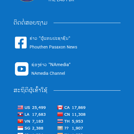
ຕິດຕໍ່ສອບຖາມ
ຂ່າວ "ຜູ້ແທນປະຊາຊົນ"

Phouthen Pasaxon News
ຊ່ອງຂ່າວ "NAmedia"

NAmedia Channel
ສະຖິຕິຜູ້ເຂົ້າໃຊ້