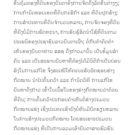
ຂັ້ນຄຸ້ມຄອງທີ່ດິນຂອງບັນດາອົງການຈັດຕັ້ງລັດຂັ້ນຕ່າງໆ;
ການກໍານົດຂອບເຂດທີ່ດິນກະສິກໍາ ແລະ ທີ່ດິນປຸກສ້າງ;
ການສໍາປະທານທີ່ດິນຈໍານວນຫລາຍ, ການຈັບຈອງທີ່ດິນ
ທີ່ຍັງບໍ່ມີການພັດທະນາ, ການຮັບຮູ້ສິດນໍາໃຊ້ທີ່ດິນຕາມ
ປະເພນີຂອງປະຊາຊົນລາວບັນດາເຜົ່າ; ຕໍ່ກັບຄໍາຄິດຄໍາ
ເຫັນຂອງບັນດາທ່ານ ສສຊ ດັ່ງກ່າວມານັ້ນ ເປັນຂໍ້ມູນສໍາ
ຄັນ ແລະ ເປັນສະພາບບັນຫາທີີ່ຕ້ອງໄດ້ມີນິຕິກໍາເປັນບ່ອນ
ອີງໃນການແກ້ໄຂ ຈຶ່ງສະເໜີໃຫ້ຄະນະຮັບຜິດຊອບຮ່າງ
ກົດໝາຍ ນໍາໄປຄົ້ນຄວ້າ ແລະ ກໍານົດວິທີ ການແກ້ໄຂ
ບັນຫາດັ່ງກ່າວ ເຂົ້າໃນເນື້ອໃນຂອງຮ່າງກົດໝາຍວ່າດ້ວຍ
ທີ່ດິນ; ການຄົ້ນຄວ້າປະກອບຄໍາເຫັນຕໍ່ຮ່າງປະມວນ
ກົດໝາຍແພ່ງ ເຊິ່ງປະເທດເຮົາຍັງບໍ່ທັນມີບົດຮຽນຫລາຍ
ໃນການສ້າງປະມວນກົດໝາຍ ໂດຍສະເພາະປະມວນ
ກົດໝາຍແພ່ງ ທີ່ເປັນການລວມເອົາບັນດາສາຍພົວພັນ