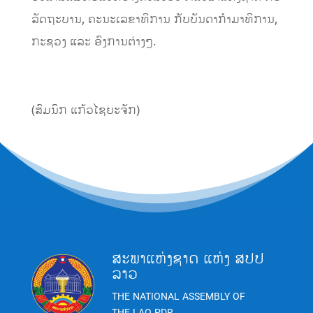
ລັດຖະບານ, ຄະນະເລຂາທິການ ກັບບັນດາກໍາມາທິການ,
ກະຊວງ ແລະ ອົງການຕ່າງໆ.
(ສົມນຶກ ແກ້ວໄຊຍະຈັກ)
ສະພາແຫ່ງຊາດ ແຫ່ງ ສປປ
ລາວ
THE NATIONAL ASSEMBLY OF
THE LAO PDR