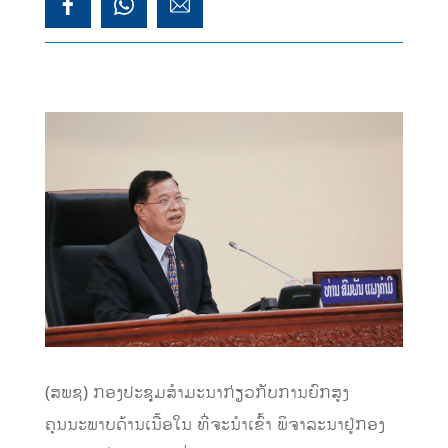
(ສພຊ) ກອງປະຊຸມສຳມະນາກ່ຽວກັບການຍົກສູງ
ຄຸນນະພາບດ້ານເນື້ອໃນ ທີ່ຈະນໍາເຂົ້່າ ພິຈາລະນາຢູ່ກອງ