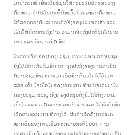
ມານໍາສະເໜີ ເພື່ອເປັນຂໍ້ມູນໃຫ້ຄະນະຮັບຜິດຊອບຮ່າງ
ກົດໝາຍ ນໍາໄປປັບປຸງເຂົ້າໃສ່ເນື້ອໃນຂອງຮ່າງກົດໝາຍ
ໃຫ້ສອດຄ່ອງກັບສະພາບຕົວຈິງຂອງປະ ເທດເຮົາ ແລະ
ເຮັດໃຫ້ກົດໝາຍດັ່ງກ່າວ ສາມາດຈັດຕັ້ງປະຕິບັດໄດ້ຍາວ
ນານ ແລະ ມີຄວາມສັກ ສິດ.
ໃນຕອນທ້າຍຂອງກອງປະຊຸມ, ທ່ານປະທານກອງປະຊຸມ
ຍັງໄດ້ມີຄໍາເຫັນຕື່ມອີກ ວ່າ: ຈຸດປະສົງຂອງການດໍາເນີນ
ກອງປະຊຸມສໍາມະນາແມ່ນເພື່ອສ້າງເງື່ອນໄຂໃຫ້ບັນດາ
ສສຊ ເຂົ້າ ໃຈເນື້ອໃນຂອງເອກະສານທີ່ຈະພິຈາລະນາໃນ
ກອງປະຊຸມ ສພຊ, ເຊິ່ງກອງປະຊຸມຄັ້ງນີ້, ໄດ້ສ້າງຄວາມ
ເຂົ້າໃຈ ແລະ ເອກະພາບຫລາຍບັນຫາ ແລະ ໄດ້ຮັບຜົນສໍາ
ເລັດຕາມແຜນການທີ່ວາງໄວ້. ຜົນສໍາເລັດດັ່ງກ່າວແມ່ນ
ໝາກຜົນຂອງການເສີມຂະຫຍາຍສະຕິປັນຍາ, ການ
ປະສານສົມທົບລະຫວ່າງຄະນະປະຈໍາສະພາແຫ່ງຊາດ ກັບ