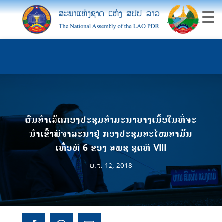
ຜົນສຳເລັດກອງປະຊຸມສໍາມະນາບາງເນື້ອໃນທີ່ຈະ
ນໍາເຂົ້າພິຈາລະນາຢູ່ ກອງປະຊຸມສະໄໝສາມັນ
ເທື່ອທີ 6 ຂອງ ສພຊ ຊຸດທີ VIII
ພ.ຈ. 12, 2018