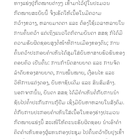
ທາງແພ່ງຢູ່ກົດໝາຍຕ່າງໆ ເຂົ້າມາໄວ້ຢູ່ໃນປະມວນ
ກົດໝາຍສະບັບນີ້ ຈຶ່ງເຮັດໃຫ້ເນື້ອໃນມີຄວາມ
ກວ້າງຂວາງ, ຫລາຍມາດຕາ ແລະ ຕ້ອງໃຊ້ເວລາຫລາຍໃນ
ການຄົ້ນຄວ້າ ແຕ່ເຖິງແນວໃດກໍຕາມບັນດາ ສສຊ ກໍໄດ້ມີ
ຄວາມຮັບຜິດຊອບສູງຕໍ່ໜ້າທີ່ການເມືອງຂອງຕົນ; ການ
ຄົ້ນຄວ້າປະກອບຄໍາເຫັນໄດ້ສຸມໃສ່ບັນຫາສາຍພົວພັນຂອງ
ຄອບຄົວ ເປັນຕົ້ນ: ການກໍານົດສາຍຍາດ ແລະ ການຈັດ
ລໍາດັບຂອງສາຍຍາດ, ການໝັ້ນໝາຍ, ເງື່ອນໄຂ ແລະ
ວິທີການແຕ່ງດອງ, ບັນຫາຊັບເດີມ ແລະ ສິນສົມສ້າງ.
ນອກຈາກນັ້ນ, ບັນດາ ສສຊ ໄດ້ມີຄໍາເຫັນຕໍ່ກັບການນໍາ
ຊັບໄປຄໍ້າປະກັນການກູ້ຢືມ ເຊິ່ງມີບັນຫາຫລາຍໃນສັງຄົມ.
ຕໍ່ກັບການປະກອບຄໍາເຫັນໃສ່ເນື້ອໃນຂອງຮ່າງປະມວນ
ກົດໝາຍແພ່ງນີ້ ສະເໜີໃຫ້ຄະນະຮັບຜິດຊອບ ນໍາເອົາຄໍາ
ຄິດຄໍາເຫັນຂອງຜູ້ແທນກອງປະຊູມ ໄປຄົ້ນຄວ້າປັບປຸງເຂົ້າ