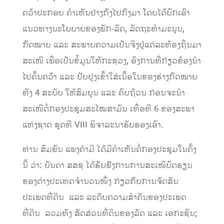
ຄວ້າປະກອບ ຄໍາເຫັນຢ່າງກົງໄປກົງມາ ໂດຍໄດ້ຍົກເອົາ
ແນວທາງນະໂຍບາຍຂອງພັກ-ລັດ, ລັດຖະທໍາມະນູນ,
ກົດໝາຍ ແລະ ສະພາບຄວາມເປັນຈິງຢູ່ແຕ່ລະທ້ອງຖິ່ນມາ
ສະເໜີ ເພື່ອເປັນຂໍ້ມູນໃຫ້ກະຊວງ, ອົງການທີ່ກ່ຽວຂ້ອງນໍາ
ໄປຄົ້ນຄວ້າ ແລະ ປັບປຸງເຂົ້າໃສ່ເນື້ອໃນຂອງຮ່າງກົດໝາຍ
ທັງ 4 ສະບັບ ໃຫ້ສົມບຸນ ແລະ ຄົບຖ້ວນ ກ່ອນຈະນໍາ
ສະເໜີຕໍ່ກອງປະຊຸມສະໄໝສາມັນ ເທື່ອທີ 6 ຂອງສະພາ
ແຫ່ງຊາດ ຊຸດທີ VIII ພິຈາລະນາຮັບຮອງເອົາ.
ທ່ານ ສົມພັນ ແພງຄຳມີ ໄດ້ມີຄຳເຫັນຕໍ່ກອງປະຊຸມໃນຄັ້ງ
ນີ້ ວ່າ: ບັນດາ ສສຊ ໄດ້ຮັບຟັງການການສະເໜີບົດຮຽນ
ຂອງຕ່າງປະເທດຈໍານວນໜຶ່ງ ກ່ຽວກັບການຈັດສັນ
ປະເພດທີ່ດິນ ແລະ ລະດັບຄວາມສໍາຄັນຂອງປະເພດ
ທີ່ດິນ ລວມທັງ ສັດສ່ວນທີ່ດິນຂອງລັດ ແລະ ເອກະຊົນ;