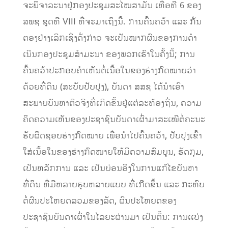
ຈະພິຈາລະນາຢູ່ກອງປະຊຸມສະໄໝສາມັນ ເທື່ອທີ 6 ຂອງ
ສພຊ ຊຸດທີ VIII ທີ່ຈະມາເຖິງນີ້. ການຄົ້ນຄວ້າ ແລະ ກັ່ນ
ຕອງຢ່າງເລິກເຊິ່ງດັ່ງກ່າວ ຈະເປັນໝາກຜົນຂອງການດໍາ
ເນີນກອງປະຊຸມສໍາມະນາ ຂອງພວກເຮົາໃນຄັ້ງນີ້; ການ
ຄົ້ນຄວ້າປະກອບຄໍາເຫັນຕໍ່ເນື້ອໃນຂອງຮ່າງກົດໝາຍວ່າ
ດ້ວຍທີ່ດິນ (ສະບັບປັບປຸງ), ບັນດາ ສສຊ ໄດ້ນໍາເອົາ
ສະພາບບັນຫາຕົວຈິງທີ່ເກີດຂຶ້ນຢູ່ແຕ່ລະທ້ອງຖິ່ນ, ຄວາມ
ຄິດຄວາມເຫັນຂອງປະຊາຊົນບັນດາເຜົ່າມາສະເໜີຕໍ່ຄະນະ
ຮັບຜິດຊອບຮ່າງກົດໝາຍ ເພື່ອນໍາໄປຄົ້ນຄວ້າ, ປັບປຸງເຂົ້າ
ໃສ່ເນື້ອໃນຂອງຮ່າງກົດໝາຍໃຫ້ມີຄວາມສົມບູນ, ຮັດກຸມ,
ເປັນຫລັກການ ແລະ ເປັນບ່ອນອີງໃນການແກ້ໄຂບັນຫາ
ທີ່ດິນ ທີ່ມີຫລາຍຮູບຫລາຍແບບ ທີ່ເກີດຂຶ້ນ ແລະ ກະທົບ
ຕໍ່ຜົນປະໂຫຍດລວມຂອງລັດ, ຜົນປະໂຫຍດຂອງ
ປະຊາຊົນບັນດາເຜົ່າໃນໄລຍະຜ່ານມາ ເປັນຕົ້ນ: ການເເບ່ງ