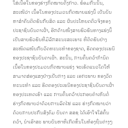
ໃສ່ເນື້ອໃນຂອງຮ່າງກົດໝາຍດັ່ງກ່າວ. ພ້ອມກັນນັ້ນ,
ສະເໜີວ່າ ເນື້ອໃນຂອງປະມວນກົດໝາຍແພ່ງນີ້ ເປັນບັນ
ຫາສໍາຄັນຕິດພັນກັບສິດ ແລະ ຜົນປະໂຫຍດຕົວຈິງຂອງ
ປະຊາຊົນບັນດາເຜົ່າ, ອີກດ້ານໜຶ່ງສາຍພົວພັນທາງແພ່ງນີ້
ເປັນສາຍພັວພັນທີ່ມີລັກສະນະສະເພາະ ທີ່ຕິດພັນຢ່າງ
ສະໜິດແໜ້ນກັບວັດທະນະທໍາຂອງຊາດ, ຮີດຄອງປະເພນີ
ຂອງປະຊາຊົນບັນດາເຜົ່າ. ສະນັ້ນ, ການຄົ້ນຄວ້າກໍານົດ
ເນື້ອໃນຂອງປະມວນກົດໝາຍແພ່ງ ຈະເຮັດແນວໃດໃຫ້
ສາມາດສ່ອງແສງຢ່າງເປັນກາງ ແລະ ເອກະພາບ ຂອງວັດ
ທະນະທໍາ ແລະ ຮີດຄອງປະເພນີຂອງປະຊາຊົນບັນດາເຜົ່າ
ຂອງປະເທດເຮົາ ແລະ ການຄົ້ນ​ຄວ້າປະກອບຄໍາເຫັນຕໍ່
ຮ່າງກົດໝາຍວ່າດ້ວຍການລົດໄຟ ແລະ ຮ່າງກົດໝາຍວ່າ
ດ້ວຍການປະກັນສັງຄົມ ບັນດາ ສສຊ ໄດ້ເອົາໃຈໃສ່ຄົ້ນ
ຄວ້າ, ນໍາເອົາສະ ພາບບັນຫາທີ່ເກີດຂຶ້ນໃນທ້ອງຖິ່ນຕ່າງໆ