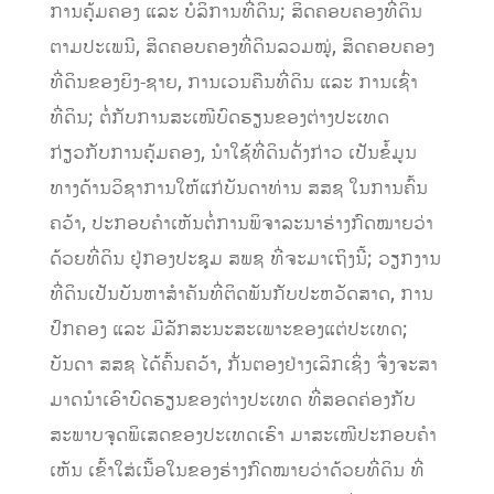
ການຄຸ້ມຄອງ ແລະ ບໍລິການທີ່ດິນ; ສິດຄອບຄອງທີ່ດິນ
ຕາມປະເພນີ, ສິດຄອບຄອງທີ່ດິນລວມໝູ່, ສິດຄອບຄອງ
ທີ່ດິນຂອງຍິງ-ຊາຍ, ການເວນຄືນທີ່ດິນ ແລະ ການເຊົ່າ
ທີ່ດິນ; ຕໍ່ກັບການສະເໜີບົດຮຽນຂອງຕ່າງປະເທດ
ກ່ຽວກັບການຄຸ້ມຄອງ,​ ນໍາໃຊ້ທີ່ດິນດັ່ງກ່າວ ເປັນຂໍ້ມູນ
ທາງດ້ານວິຊາການໃຫ້ແກ່ບັນດາທ່ານ ສສຊ ໃນການຄົ້ນ
ຄວ້າ, ປະກອບຄໍາເຫັນຕໍ່ການພິຈາລະນາຮ່າງກົດໝາຍວ່າ
ດ້ວຍທີ່ດິນ ຢູ່ກອງປະຊຸມ ສພຊ ທີ່ຈະມາເຖິງນີ້; ວຽກງານ
ທີ່ດິນເປັນບັນຫາສໍາຄັນທີ່ຕິດພັນກັບປະຫວັດສາດ, ການ
ປົກຄອງ ແລະ ມີລັກສະນະສະເພາະຂອງແຕ່ປະເທດ;
ບັນດາ ສສຊ ໄດ້ຄົ້ນຄວ້າ, ກັ່ນຕອງຢ່າງເລິກເຊິ່ງ ຈຶ່ງຈະສາ
ມາດນໍາເອົາບົດຮຽນຂອງຕ່າງປະເທດ ທີ່ສອດຄ່ອງກັບ
ສະພາບຈຸດພິເສດຂອງປະເທດເຮົາ ມາສະເໜີປະກອບຄໍາ
ເຫັນ ເຂົ້າໃສ່ເນື້ອໃນຂອງຮ່າງກົດໝາຍວ່າດ້ວຍທີ່ດິນ ທີ່