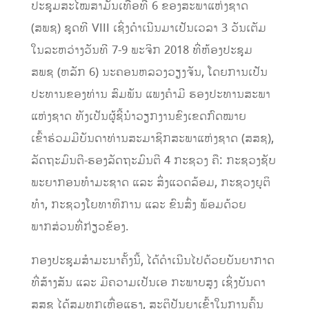
ປະຊຸມສະໄໝສາມັນເທື່ອທີ 6 ຂອງສະພາແຫ່ງຊາດ
(ສພຊ) ຊຸດທີ VIII ເຊິ່ງດໍາເນີນມາເປັນເວລາ 3 ວັນເຕັມ
ໃນລະຫວ່າງວັນທີ 7-9 ພະຈິກ 2018 ທີ່ຫ້ອງປະຊຸມ
ສພຊ (ຫລັກ 6) ນະຄອນຫລວງວຽງຈັນ, ໂດຍການເປັນ
ປະທານຂອງທ່ານ ສົມພັນ ແພງຄໍາມີ ຮອງປະທານສະພາ
ແຫ່ງຊາດ ທັງເປັນຜູ້ຊີ້ນໍາວຽກງານຂົງເຂດກົດໝາຍ
ເຂົ້າຮ່ວມມີບັນດາທ່ານສະມາຊິກສະພາແຫ່ງຊາດ (ສສຊ),
ລັດຖະມົນຕີ-ຮອງລັດຖະມົນຕີ 4 ກະຊວງ ຄື: ກະຊວງຊັບ
ພະຍາກອນທໍາມະຊາດ ແລະ ສິ່ງແວດລ້ອມ, ກະຊວງຍຸຕິ
ທໍາ, ກະຊວງໂຍທາທິການ ແລະ ຂົນສົ່ງ ພ້ອມດ້ວຍ
ພາກສ່ວນທີ່ກ່ຽວຂ້ອງ.
ກອງປະຊຸມສໍາມະນາຄັ້ງນີ້, ໄດ້ດໍາເນີນໄປດ້ວຍບັນຍາກາດ
ທີ່ສ້າງສັນ ແລະ ມີຄວາມເປັນເອ ກະພາບສູງ ເຊິ່ງບັນດາ
ສສຊ ໄດ້ສຸມທຸກເຫື່ອແຮງ, ສະຕິປັນຍາເຂົ້າໃນການຄົ້ນ