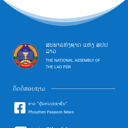
ສະພາແຫ່ງຊາດ ແຫ່ງ ສປປ
ລາວ
THE NATIONAL ASSEMBLY OF
THE LAO PDR
ຕິດຕໍ່ສອບຖາມ
ຂ່າວ "ຜູ້ແທນປະຊາຊົນ"

Phouthen Pasaxon News