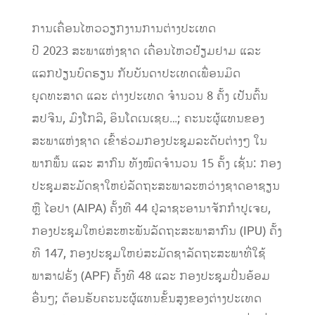
ການເຄື່ອນໄຫວວຽກງານການຕ່າງປະເທດ
ປີ 2023 ສະພາແຫ່ງຊາດ ເຄື່ອນໄຫວຢ້ຽມຢາມ ແລະ
ແລກປ່ຽນບົດຮຽນ ກັບບັນດາປະເທດເພື່ອນມິດ
ຍຸດທະສາດ ແລະ ຕ່າງປະເທດ ຈຳນວນ 8 ຄັ້ງ ເປັນຕົ້ນ
ສປຈີນ, ມົງໂກລີ, ອິນໂດເນເຊຍ…; ຄະນະຜູ້ແທນຂອງ
ສະພາແຫ່ງຊາດ ເຂົ້າຮ່ວມກອງປະຊຸມລະດັບຕ່າງໆ ໃນ
ພາກພື້ນ ແລະ ສາກົນ ທັງໝົດຈໍານວນ 15 ຄັ້ງ ເຊັ່ນ: ກອງ
ປະຊຸມສະມັດຊາໃຫຍ່ລັດຖະສະພາລະຫວ່າງຊາດອາຊຽນ
ຫຼື ໄອປາ (AIPA) ຄັ້ງທີ 44 ຢູ່ລາຊະອານາຈັກກໍາປູເຈຍ,
ກອງປະຊຸມໃຫຍ່ສະຫະພັນລັດຖະສະພາສາກົນ (IPU) ຄັ້ງ
ທີ 147, ກອງປະຊຸມໃຫຍ່ສະມັດຊາລັດຖະສະພາທີ່ໃຊ້
ພາສາຝຣັ່ງ (APF) ຄັ້ງທີ 48 ແລະ ກອງປະຊຸມປິ່ນອ້ອມ
ອື່ນໆ; ຕ້ອນຮັບຄະນະຜູ້ແທນຂັ້ນສູງຂອງຕ່າງປະເທດ