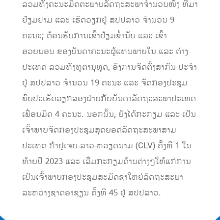
ລວມທັງຄະນະມິດຕະພາບລັດຖະສະພາຈໍານວນໜຶ່ງ ທີ່ມາ
ຢ້ຽມຢາມ ແລະ ເຮັດວຽກຢູ່ ສປປລາວ ຈຳນວນ 9
ຄະນະ; ຕ້ອນຮັບການເຂົ້າຢ້ຽມຂໍ່ານັບ ແລະ ເຂົ້າ
ອວຍພອນ ຂອງບັນດາຄະນະຜູ້ແທນພາຍໃນ ແລະ ຕ່າງ
ປະເທດ ລວມທັງທູຕານຸທູດ, ອົງການຈັດຕັ້ງສາກົນ ປະຈໍາ
ຢູ່ ສປປລາວ ຈໍານວນ 19 ຄະນະ ແລະ ຈັດກອງປະຊຸມ
ພົບປະເຮັດວຽກສອງຝ່າຍກັບບັນດາລັດຖະສະພາປະເທດ
ເພື່ອນມິດ 4 ຄະນະ. ນອກນັ້ນ, ຍັງໄດ້ກະກຽມ ແລະ ເປັນ
ເຈົ້າພາບຈັດກອງປະຊຸມສຸດຍອດລັດຖະສະພາສາມ
ປະເທດ ກຳປູເຈຍ-ລາວ-ຫວຽດນາມ (CLV) ຄັ້ງທີ 1 ໃນ
ທ້າຍປີ 2023 ແລະ ເລີ່ມກະກຽມດ້ານຕ່າງໆໃຫ້ແກ່ການ
ເປັນເຈົ້າພາບກອງປະຊຸມສະມັດຊາໃຫຍ່ລັດຖະສະພາ
ລະຫວ່າງຊາດອາຊຽນ ຄັ້ງທີ 45 ຢູ່ ສປປລາວ.