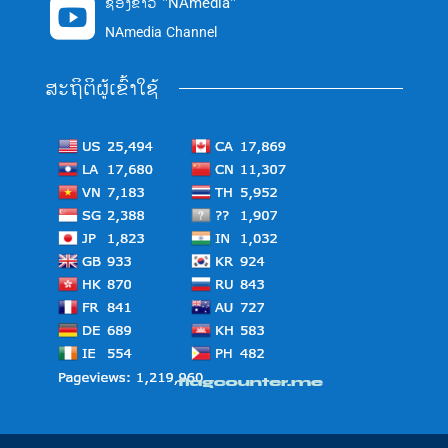
ຊ່ອງຂ່າວ "NAmedia"

NAmedia Channel
ສະຖິຕິຜູ້ເຂົ້າໃຊ້