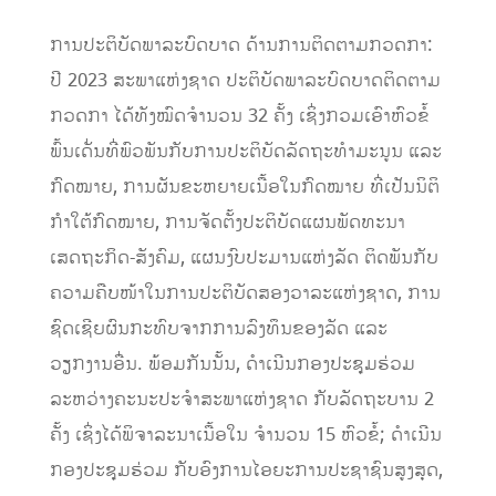
ການປະຕິບັດພາລະບົດບາດ ດ້ານການຕິດຕາມກວດກາ:
ປີ 2023 ສະພາແຫ່ງຊາດ ປະຕິບັດພາລະບົດບາດຕິດຕາມ
ກວດກາ ໄດ້ທັງໝົດຈໍານວນ 32 ຄັ້ງ ເຊິ່ງກວມເອົາຫົວຂໍ້
ພົ້ນເດັ່ນທີ່ພົວພັນກັບການປະຕິບັດລັດຖະທໍາມະນູນ ແລະ
ກົດໝາຍ, ການຜັນຂະຫຍາຍເນື້ອໃນກົດໝາຍ ທີ່ເປັນນິຕິ
ກຳໃຕ້ກົດໝາຍ, ການຈັດຕັ້ງປະຕິບັດແຜນພັດທະນາ
ເສດຖະກິດ-ສັງຄົມ, ແຜນງົບປະມານແຫ່ງລັດ ຕິດພັນກັບ
ຄວາມຄືບໜ້າໃນການປະຕິບັດສອງວາລະແຫ່ງຊາດ, ການ
ຊົດເຊີຍຜົນກະທົບຈາກການລົງທຶນຂອງລັດ ແລະ
ວຽກງານອື່ນ. ພ້ອມກັນນັ້ນ, ດໍາເນີນກອງປະຊຸມຮ່ວມ
ລະຫວ່າງຄະນະປະຈໍາສະພາແຫ່ງຊາດ ກັບລັດຖະບານ 2
ຄັ້ງ ເຊິ່ງໄດ້ພິຈາລະນາເນື້ອໃນ ຈໍານວນ 15 ຫົວຂໍ້; ດໍາເນີນ
ກອງປະຊຸມຮ່ວມ ກັບອົງການໄອຍະການປະຊາຊົນສູງສຸດ,