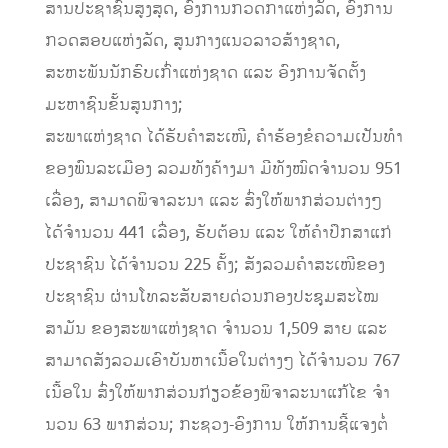
ສານປະຊາຊົນສູງສຸດ, ອົງການກວດກາແຫ່ງລັດ, ອົງການ
ກວດສອບແຫ່ງລັດ, ສູນກາງແນວລາວສ້າງຊາດ,
ສະຫະພັນນັກຮົບເກົ່າແຫ່ງຊາດ ແລະ ອົງການຈັດຕັ້ງ
ມະຫາຊົນຂັ້ນສູນກາງ;
ສະພາແຫ່ງຊາດ ໄດ້ຮັບຄໍາສະເໜີ, ຄໍາຮ້ອງຂໍຄວາມເປັນທໍາ
ຂອງພົນລະເມືອງ ລວມທັງຄ້າງມາ ມີທັງໝົດຈໍານວນ 951
ເລື່ອງ, ສາມາດພິຈາລະນາ ແລະ ສົ່ງໃຫ້ພາກສ່ວນຕ່າງໆ
ໄດ້ຈໍານວນ 441 ເລື່ອງ, ຮັບຕ້ອນ ແລະ ໃຫ້ຄໍາປຶກສາແກ່
ປະຊາຊົນ ໄດ້ຈຳນວນ 225 ຄັ້ງ; ສັງລວມຄໍາສະເໜີຂອງ
ປະຊາຊົນ ຜ່ານໂທລະສັບສາຍດ່ວນກອງປະຊຸມສະໄໝ
ສາມັນ ຂອງສະພາແຫ່ງຊາດ ຈໍານວນ 1,509 ສາຍ ແລະ
ສາມາດສັງລວມເອົາບັນຫາເນື້ອໃນຕ່າງໆ ໄດ້ຈໍານວນ 767
ເນື້ອໃນ ສົ່ງໃຫ້ພາກສ່ວນກ່ຽວຂ້ອງພິຈາລະນາແກ້ໄຂ ຈໍາ
ນວນ 63 ພາກສ່ວນ; ກະຊວງ-ອົງການ ໃຫ້ການຊີ້ແຈງຕໍ່