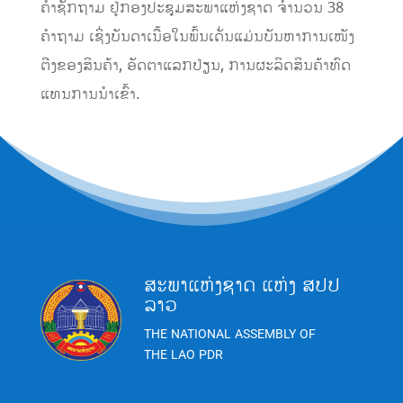
ຄໍາຊັກຖາມ ຢູ່ກອງປະຊຸມສະພາແຫ່ງຊາດ ຈໍານວນ 38
ຄໍາຖາມ ເຊິ່ງບັນດາເນື້ອໃນພົ້ນເດັ່ນແມ່ນບັນຫາການເໜັງ
ຕີງຂອງສິນຄ້າ, ອັດຕາແລກປ່ຽນ, ການຜະລິດສິນຄ້າທົດ
ແທນການນໍາເຂົ້າ.
ສະພາແຫ່ງຊາດ ແຫ່ງ ສປປ
ລາວ
THE NATIONAL ASSEMBLY OF
THE LAO PDR