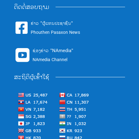
ຕິດຕໍ່ສອບຖາມ
ຂ່າວ "ຜູ້ແທນປະຊາຊົນ"

Phouthen Pasaxon News
ຊ່ອງຂ່າວ "NAmedia"

NAmedia Channel
ສະຖິຕິຜູ້ເຂົ້າໃຊ້