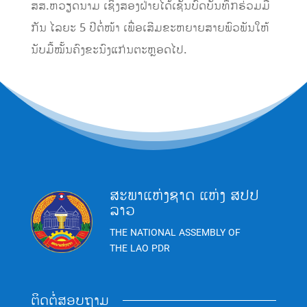
ສສ.ຫວຽດນາມ ເຊິ່ງສອງຝ່າຍໄດ້ເຊັນບົດບັນທຶກຮ່ວມມື
ກັນ ໄລຍະ 5 ປີຕໍ່ໜ້າ ເພື່ອເສີມຂະຫຍາຍສາຍພົວພັນໃຫ້
ນັບມື້ໝັ້ນຄົງຂະນົງແກ່ນຕະຫຼອດໄປ.
ສະພາແຫ່ງຊາດ ແຫ່ງ ສປປ
ລາວ
THE NATIONAL ASSEMBLY OF
THE LAO PDR
ຕິດຕໍ່ສອບຖາມ