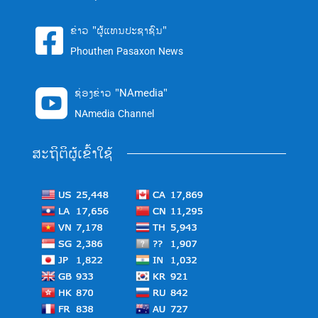
ຂ່າວ "ຜູ້ແທນປະຊາຊົນ"

Phouthen Pasaxon News
ຊ່ອງຂ່າວ "NAmedia"

NAmedia Channel
ສະຖິຕິຜູ້ເຂົ້າໃຊ້