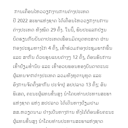
​ ການເຄື່ອນໄຫວວຽກງານການຕ່າງປະເທດ
ປີ 2022 ສະພາແຫ່ງຊາດ ໄດ້ເຄື່ອນໄຫວວຽກງານການ
ຕ່າງປະເທດ ທັງໝົດ 29 ຄັ້ງ. ໃນນີ້, ພົບປະແລກປ່ຽນ
ບົດຮຽນກັບບັນດາປະເທດເພື່ອນມິດຍຸດທະສາດ ຜ່ານ
ກອງປະຊຸມທາງໄກ 4 ຄັ້ງ, ເຂົ້າຮ່ວມກອງປະຊຸມພາກພື້ນ
ແລະ ສາກົນ ດ້ວຍຮູບແບບຕ່າງໆ 12 ຄັ້ງ, ຕ້ອນຮັບການ
ເຂົ້າຢ້ຽມຂໍ່ານັບ ແລະ ເຂົ້າອວຍພອນຂອງບັນດາຄະນະ
ຜູ້ແທນຈາກຕ່າງປະເທດ ລວມທັງທູຕານຸທູດ ແລະ
ອົງການຈັດຕັ້ງສາກົນ ປະຈຳຢູ່ ສປປລາວ 13 ຄັ້ງ; ອັນ
ພິເສດ, ຄະນະຜູ້ແທນຂັ້ນສູງ ນໍາໂດຍທ່ານປະທານສະພາ
ແຫ່ງຊາດ ແຫ່ງ ສປປລາວ ໄດ້ເດີນທາງຢ້ຽມຢາມ
ສສ.ຫວຽດນາມ ຢ່າງເປັນທາງການ ທັງໄດ້ຕ້ອນຮັບຄະນະ
ຜູ້ແທນຂັ້ນສູງ ນໍາໂດຍທ່ານປະທານສະພາແຫ່ງຊາດ