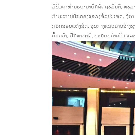
ມີບັນດາທ່ານຮອງນາຍົກລັດຖະມົນຕີ, 
ກຳມະການປົກຄອງແຂວງທົ່ວປະເທດ, ຜູ້ຕາງໜ
ກວດສອບແຫ່ງລັດ, ສູນກາງແນວລາວສ້າງຊາດ, 
ຄົ້ນຄວ້າ, ປຶກສາຫາລື, ປະກອບຄໍາເຫັນ ແລະ