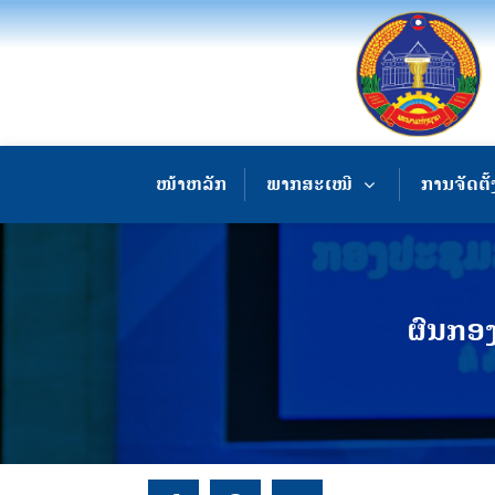
ໜ້າຫລັກ
ພາກສະເໜີ
ການຈັດຕັ້
ຜົນກອງ