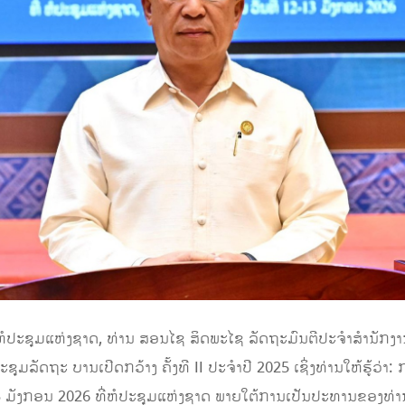
່ຫໍປະຊຸມແຫ່ງຊາດ, ທ່ານ ສອນໄຊ ສິດພະໄຊ ລັດຖະມົນຕີປະຈໍາສໍານັກງ
ຸມລັດຖະ ບານເປີດກວ້າງ ຄັ້ງທີ II ປະຈຳປີ 2025 ເຊິ່ງທ່ານໃຫ້ຮູ້ວ່າ: 
13 ມັງກອນ 2026 ທີ່ຫໍປະຊຸມແຫ່ງຊາດ ພາຍໃຕ້ການເປັນປະທານຂອງທ່າ