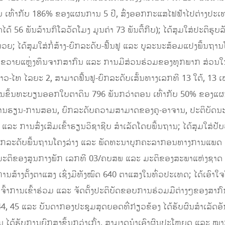
ີບ ເທົ່າກັບ 186% ຂອງແຜນການ 5 ປີ, ສົ່ງອອກກະແສໄຟຟ້າໄປຕ່າງປະເທດ
້ 56 ພັນລ້ານກິໂລວັດໂມງ ມູນຄ່າ 73 ພັນຕື້ກີບ); ໄດ້ສຸມໃສ່ປະຕິຮູບລ
ວຍ; ໄດ້ສຸມໃສ່ກໍ່ສ້າງ-ຍົກລະດັບ-ຟື້ນຟູ ແລະ ບູລະນະສ້ອມແປງພື້ນຖາ
ຍແຫຼ່ງທຶນຈາກສາກົນ ແລະ ການມີສ່ວນຮ່ວມຂອງທຸກພາກ ສ່ວນໃນສັງຄົ
ລາວ-ໄທ ໄລຍະ 2, ສາມາດຟື້ນຟູ-ຍົກລະດັບເສັ້ນທາງເລກທີ 13 ໃຕ້, 13 
ານຂຶ້ນທະບຽນອອກໃບຕາດິນ 796 ພັນກວ່າຕອນ ເທົ່າກັບ 50% ຂອງແຜນກ
ບບການຮຽນ-ການສອນ, ຍົກລະດັບຄວາມສາມາດຂອງຄູ-ອາຈານ, ປະຕິບັດ
ການສົ່ງເສີມເຂົ້າຮຽນວິຊາຊີບ ສຳເລັດໂດຍພື້ນຖານ; ໄດ້ສຸມໃສ່ປັບ
ົກລະດັບພື້ນຖານໂຄງລ່າງ ແລະ ພັດທະນາບຸກຄະລາກອນທາງການແພດ ທັງ
າມມະຕິຂອງສູນກາງພັກ ເລກທີ 03/ຄບສພ ແລະ ມະຕິຂອງສະພາແຫ່ງຊາດ 
 ໃນການສ້າງຕັ້ງຕາແສງ ເຊິ່ງມີທັງໝົດ 640 ຕາແສງໃນທົ່ວປະເທດ; ໄດ້ເອົ
ຈົ້າການເຂົ້າຮ່ວມ ແລະ ຈັດຕັ້ງປະຕິບັດຂອບການຮ່ວມມືຕ່າງໆຂອງສາກົນ, 
, 45 ແລະ ບັນດາກອງປະຊຸມສຸດຍອດທີ່ກ່ຽວຂ້ອງ ໄດ້ຮັບຜົນສໍາເລັດອັນ
ໄດ້ຮັບການຍົກສູງຂຶ້ນກວ່າເກົ່າ, ສາມາດນໍາເອົາຜົນປະໂຫຍດ ແລະ ໝາ