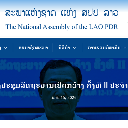
ງ
ສະມາຊິກສະພາ
ນິຕິກຳ
ການຮ່ວມມືສາກົນ
ປະຊຸມລັດຖະບານເປີດກວ້າງ ຄັ້ງທີ II ປະຈຳ
ມ.ກ. 15, 2026