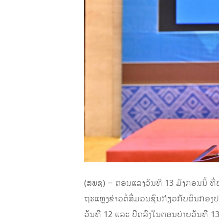
(ສພຊ) – ຕອນແລງວັນທີ 13 ມັງກອນນີ້ ທີ
ຖະແຫຼງຂ່າວຕໍ່ສື່ມວນຊົນກ່ຽວກັບຜົນກອງປະຊ
ວັນທີ 12 ແລະ ປິດລົງໃນຕອນບ່າຍວັນທີ 