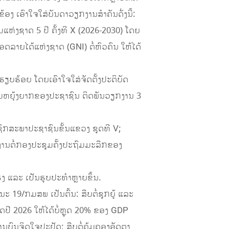
ງ ເອົາໃຈໃສ່ບັນດາວຽກງານສຳຄັນດັ່ງນີ້:
ຫ່ງຊາດ 5 ປີ ຄັ້ງທີ X (2026-2030) ໂດຍ
ດລາຍໄດ້ແຫ່ງຊາດ (GNI) ຕໍ່ຫົວຄົນ ໃຫ້ໄດ້
ບຮ້ອຍ ໂດຍເອົາໃຈໃສ່ຈັດຕັ້ງປະຕິບັດ
ມຫຍຸ້ງຍາກຂອງປະຊາຊົນ ຕິດພັນວຽກງານ 3
ິກສະພາປະຊາຊົນຂັ້ນແຂວງ ຊຸດທີ V;
ນຕໍ່ກອງປະຊຸມຄັ້ງປະຖົມມະລືກຂອງ
ງ ແລະ ເປັນຮູບປະທຳຫຼາຍຂຶ້ນ.
19/ກມສພ ເປັນຕົ້ນ: ສືບຕໍ່ຊຸກຍູ້ ແລະ
ດປີ 2026 ໃຫ້ໄດ້ບໍ່ຫຼຸດ 20% ຂອງ GDP
ນບົນຈິດໃຈປະຢັດ; ສືບຕໍ່ຄຸ້ມຄອງອັດຕາ