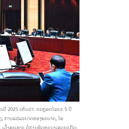
ປີ 2025 ເຫັນວ່າ: ຕະຫຼອດໄລຍະ 5 ປີ
າງໆ, ການແຜ່ລະບາດຂອງພະຍາດ, ໄພ
, ເວົ້າສະເພາະ ຕໍ່ການພັດທະນາເສດຖະກິດ-