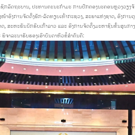
ສະມາຊິກລັດຖະບານ, ປະທານຄະນະກຳມະ ການປົກຄອງນະຄອນຫຼວງວຽງ
້າອົງການຈັດຕັ້ງພັກ-ລັດທຽບເທົ່າກະຊວງ, ສະພາແຫ່ງຊາດ, ອົງການຕ
ສະຫະພັນນັກຮົບເກົ່າລາວ ແລະ ອົງການຈັດຕັ້ງມະຫາຊົນຂັ້ນສູນກາງ ເຂົ
 ພິຈາລະນາຮັບຮອງເອົາບັນດາຫົວຂໍ້ສໍາຄັນຄື: