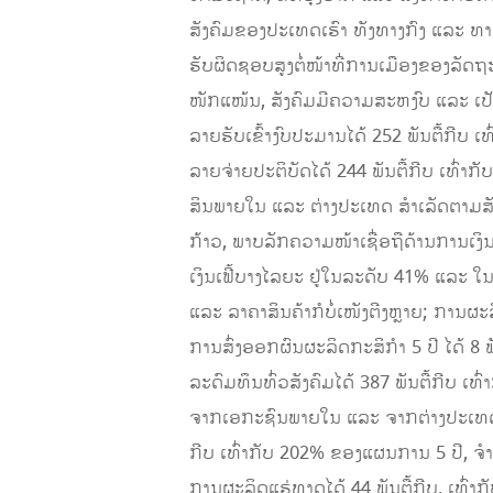
ສັງຄົມຂອງປະເທດເຮົາ ທັງທາງກົງ ແລະ ທ
ຮັບຜິດຊອບສູງຕໍ່ໜ້າທີ່ການເມືອງຂອງລັດ
ໜັກແໜ້ນ, ສັງຄົມມີຄວາມສະຫງົບ ແລະ ເ
ລາຍຮັບເຂົ້າງົບປະມານໄດ້ 252 ພັນຕື້ກີບ 
ລາຍຈ່າຍປະຕິບັດໄດ້ 244 ພັນຕື້ກີບ ເທົ່າ
ສິນພາຍໃນ ແລະ ຕ່າງປະເທດ ສຳເລັດຕາມສັນຍ
ກ້າວ, ພາບລັກຄວາມໜ້າເຊື່ອຖືດ້ານການເງິນຂ
ເງິນເຟີ້ບາງໄລຍະ ຢູ່ໃນລະດັບ 41% ແລະ ໃນ
ແລະ ລາຄາສິນຄ້າກໍບໍ່ເໜັງຕີງຫຼາຍ; ການຜະລ
ການສົ່ງອອກຜົນຜະລິດກະສິກໍາ 5 ປີ ໄດ້ 8
ລະດົມທຶນທົ່ວສັງຄົມໄດ້ 387 ພັນຕື້ກີບ ເ
ຈາກເອກະຊົນພາຍໃນ ແລະ ຈາກຕ່າງປະເທດ ປະ
ກີບ ເທົ່າກັບ 202% ຂອງແຜນການ 5 ປີ, ຈ
ການຜະລິດແຮ່ທາດໄດ້ 44 ພັນຕື້ກີບ, ເທົ່