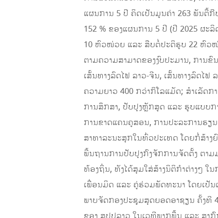
ແຜນການ 5 ປີ ຄິດເປັນມູນຄ່າ 263 ພັນຕື້ກ
152 % ຂອງແຜນການ 5 ປີ (ປີ 2025 ຜະລິດໄດ
10 ຫົວໜ່ວຍ ແລະ ສືບຕໍ່ປະຕິຮູບ 22 ຫົວໜ່
ຕາມຄວາມສາມາດຂອງງົບປະມານ, ການຂົນຂວາ
ເສັ້ນທາງລົດໄຟ ລາວ-ຈີນ, ເສັ້ນທາງລົດໄຟ 
ຄວາມຍາວ 400 ກວ່າກິໂລແມັດ; ສໍາເລັດກ
ການສຶກສາ, ປັບປຸງຫຼັກສູດ ແລະ ຮູບແ
ການຂາດແຄນຄູສອນ, ການປະລະການຮຽນ ແລະ 
ສາທາລະນະສຸກໃນທົ່ວປະເທດ ໂດຍກໍ່ສ້າງຍ
ພື້ນຖານການປັບປຸງກົງຈັກການຈັດຕັ້ງ ຕ
ທ້ອງຖິ່ນ, ທັງໄດ້ສຸມໃສ່ສ້າງນິຕິກຳຕ່າງໆ
ເພື່ອນມິດ ແລະ ຄູ່ຮ່ວມພັດທະນາ ໂດຍເປັນເ
ພາບຈັດກອງປະຊຸມສຸດຍອດອາຊຽນ ຄັ້ງທີ 44
ຂອງ ສປປລາວ ໃນເວທີພາກພື້ນ ແລະ ສາກົນ 