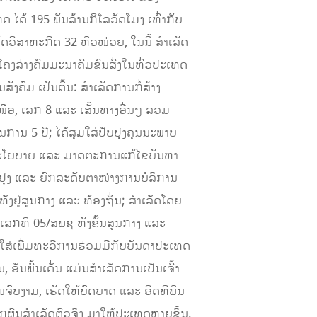
 ໄດ້ 195 ພັນລ້ານກິໂລວັດໂມງ ເທົ່າກັບ
ັດວິສາຫະກິດ 32 ຫົວໜ່ວຍ, ໃນນີ້ ສໍາເລັດ
ນໂຄງລ່າງຄົມມະນາຄົມຂົນສົ່ງໃນທົ່ວປະເທດ
ມ ເປັນຕົ້ນ: ສໍາເລັດການກໍ່ສ້າງ
ເໜືອ, ເລກ 8 ແລະ ເສັ້ນທາງອື່ນໆ ລວມ
ານ 5 ປີ; ໄດ້ສຸມໃສ່ປັບປຸງຄຸນນະພາບ
ນະໂຍບາຍ ແລະ ມາດຕະການແກ້ໄຂບັນຫາ
ປຸງ ແລະ ຍົກລະດັບຕາໜ່າງການບໍລິການ
ຢູ່ສູນກາງ ແລະ ທ້ອງຖິ່ນ; ສຳເລັດໂດຍ
ເລກທີ 05/ສພຊ ທັງຂັ້ນສູນກາງ ແລະ
າໃຈໃສ່ເພີ່ມທະວີການຮ່ວມມືກັບບັນດາປະເທດ
ອັນພົ້ນເດັ່ນ ແມ່ນສຳເລັດການເປັນເຈົ້າ
ຈົບງາມ, ເຮັດໃຫ້ບົດບາດ ແລະ ອິດທິພົນ
ກຜົນສຳເລັດຕົວຈິງ ມາໃຫ້ປະເທດຫຼາຍຂຶ້ນ.