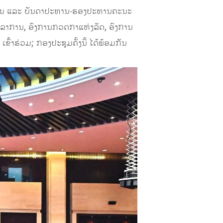
ຈັນ ແລະ ບັນດາປະທານ-ຮອງປະທານຄະນະ
ຸລາການ, ອົງການກວດກາແຫ່ງລັດ, ອົງການ
້າຮ່ວມ; ກອງປະຊຸມຄັ້ງນີ້ ໄດ້ພ້ອມກັນ