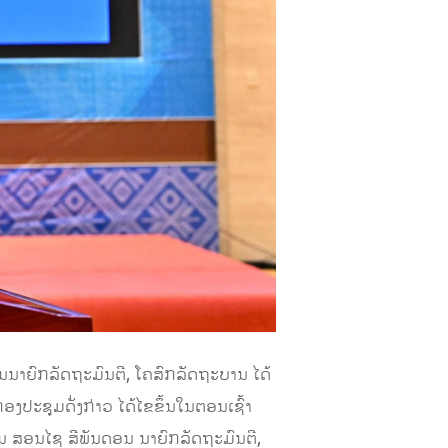
ານນາຍົກລັດຖະມົນຕີ, ໂຄສົກລັດຖະບານ ໄດ້
ກອງປະຊຸມດັ່ງກ່າວ ໄດ້ໄຂຂຶ້ນໃນຕອນເຊົ້າ
ນ ສອນໄຊ ສີພັນດອນ ນາຍົກລັດຖະມົນຕີ,