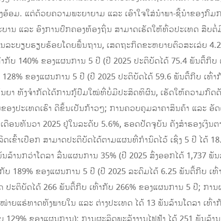
າງອ້ອມ. ແຕ່ດ້ວຍຄວາມພະຍາຍາມ ແລະ ເອົາໃຈໃສ່ນໍາພາ-ຊີ້ນໍາຂອງກົ
ຖະບານ ແລະ ອົງການປົກຄອງທ້ອງຖິ່ນ ສາມາດເຮັດໃຫ້ທົ່ວປະເທດ ສືບຕ
ປັນລະບຽບຮຽບຮ້ອຍໂດຍພື້ນຖານ, ເສດຖະກິດຂະຫຍາຍຕົວສະເລ່ຍ 4.24
ເທົ່າກັບ 140% ຂອງແຜນການ 5 ປີ (ປີ 2025 ປະຕິບັດໄດ້ 75.4 ພັນຕື້ກ
ກັບ 128% ຂອງແຜນການ 5 ປີ (ປີ 2025 ປະຕິບັດໄດ້ 59.6 ພັນຕື້ກີບ ເທ
າ ທັງຈຳກັດໄດ້ການກູ້ຢືມໃໝ່ທີ່ບໍ່ມີປະສິດທິຜົນ, ເຮັດໃຫ້ຄວາມກົດດ
ອງປະເທດເຮົາ ດີຂຶ້ນເປັນກ້າວໆ; ການຄວບຄຸມລາຄາສິນຄ້າ ແລະ ອັດຕາເງິນ
ເດືອນທັນວາ 2025 ຢູ່ໃນລະດັບ 5.6%, ຮອດປັດຈຸບັນ ຄັງສໍາຮອງເງິນຕາ
ິດເຂົ້າເປືອກ ສາມາດປະຕິບັດໄດ້ຕາມແຜນທີ່ກຳນົດໄວ້ ເຊິ່ງ 5 ປີ ໄດ້ 1
 ພັນລ້ານກວ່າໂດລາ ລື່ນແຜນການ 35% (ປີ 2025 ສົ່ງອອກໄດ້ 1,737 ພ
ທົ່າກັບ 189% ຂອງແຜນການ 5 ປີ (ປີ 2025 ລະດົມໄດ້ 6.25 ພັນຕື້ກີບ 
ຕິບັດໄດ້ 266 ພັນຕື້ກີບ ເທົ່າກັບ 266% ຂອງແຜນການ 5 ປີ; ການຜ
ໍາໜ່າຍແຮ່ທາດທັງພາຍໃນ ແລະ ຕ່າງປະເທດ ໄດ້ 13 ພັນລ້ານໂດລາ ເທົ່
າກັບ 129% ຂອງແຜນການ); ການຜະລິດພະລັງງານໄຟຟ້າ ໄດ້ 251 ພັນລ້ານ