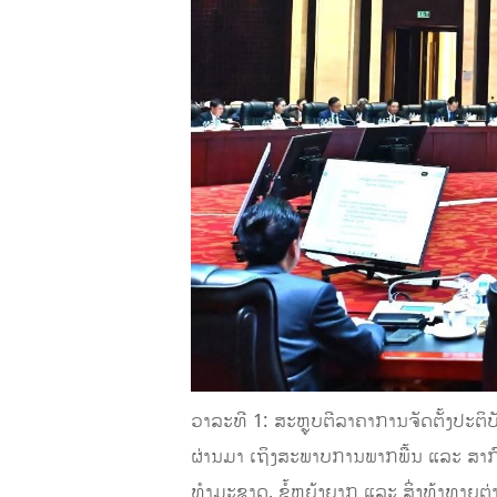
ວາລະທີ 1: ສະຫຼູບຕີລາຄາການຈັດຕັ້ງປະຕ
ຜ່ານມາ ເຖິງສະພາບການພາກພື້ນ ແລະ ສາກ
ທຳມະຊາດ, ຂໍ້ຫຍຸ້ງຍາກ ແລະ ສິ່ງທ້າທາຍຕ