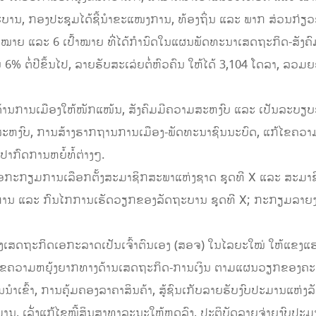
ນ, ກອງປະຊຸມໄດ້ຊີ້ນຳຂະແໜງການ, ທ້ອງຖິ່ນ ແລະ ພາກ ສ່ວນກ່ຽວຂ້ອ
ໝາຍ ແລະ 6 ເປົ້າໝາຍ ທີ່ໄດ້ກໍານົດໃນແຜນພັດທະນາເສດຖະກິດ-ສັງຄົມແ
ຕໍ່ປີຂຶ້ນໄປ, ລາຍຮັບສະເລ່ຍຕໍ່ຫົວຄົນ ໃຫ້ໄດ້ 3,104 ໂດລາ, ລວມຍອ
້ານການເມືອງໃຫ້ໜັກແໜ້ນ, ສັງຄົມມີຄວາມສະຫງົບ ແລະ ເປັນລະບຽບຮຽ
ຫງົບ, ການສ້າງຮາກຖານການເມືອງ-ພັດທະນາຊົນນະບົດ, ແກ້ໄຂຄວາ
ປາກົດການຫຍໍ້ທໍ້ຕ່າງໆ.
ື່ອກະກຽມການເລືອກຕັ້ງສະມາຊິກສະພາແຫ່ງຊາດ ຊຸດທີ X ແລະ ສະມາຊ
ການ ແລະ ກົນໄກການເຮັດວຽກຂອງລັດຖະບານ ຊຸດທີ X; ກະກຽມລາຍງາ
້າງເສດຖະກິດເອກະລາດເປັນເຈົ້າຕົນເອງ (ສອຈ) ໃນໄລຍະໃໝ່ ໃຫ້ແຂງແຮ
້ໄຂຄວາມຫຍຸ້ງຍາກທາງດ້ານເສດຖະກິດ-ການເງິນ ຕາມແຜນວຽກຂອງຄະນະ 
າເຂົ້າ, ການຄຸ້ມຄອງລາຄາສິນຄ້າ, ສູ້ຊົນເກັບລາຍຮັບງົບປະມານແຫ່ງລັ
ນ, ເລັ່ງແກ້ໄຂໜີ້ສິນສາທາລະນະໃຫ້ຫຼຸດລົງ, ປະຕິບັດລາຍຈ່າຍງົບປະມາ