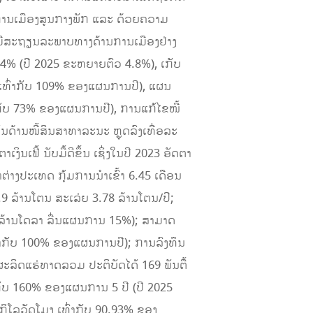
ມການເມືອງສູນກາງພັກ ແລະ ດ້ວຍຄວາມ
ໍ່ມີສະຖຽນລະພາບທາງດ້ານການເມືອງຢ່າງ
% (ປີ 2025 ຂະຫຍາຍຕົວ 4.8%), ເກັບ
ີບ ເທົ່າກັບ 109% ຂອງແຜນການປີ), ແຜນ
ົ່າກັບ 73% ຂອງແຜນການປີ), ການແກ້ໄຂໜີ້
ັນດ້ານໜີ້ສິນສາທາລະນະ ຫຼຸດລົງເທື່ອລະ
ເຟີ້ ນັບມື້ດີຂຶ້ນ ເຊິ່ງໃນປີ 2023 ອັດຕາ
ຕ່າງປະເທດ ກຸ້ມການນໍາເຂົ້າ 6.45 ເດືອນ
8.9 ລ້ານໂຕນ ສະເລ່ຍ 3.78 ລ້ານໂຕນ/ປີ;
ັນລ້ານໂດລາ ລື່ນແຜນການ 15%); ສາມາດ
ເທົ່າກັບ 100% ຂອງແຜນການປີ); ການລົງທຶນ
ະລິດແຮ່ທາດລວມ ປະຕິບັດໄດ້ 169 ພັນຕື້
າກັບ 160% ຂອງແຜນການ 5 ປີ (ປີ 2025
ກິໂລວັດໂມງ ເທົ່າກັບ 90.93% ຂອງ