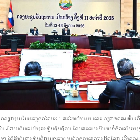
ິບັດວຽກງານໃນຕະຫຼອດໄລຍະ 1 ສະໄໝຜ່ານມາ ແລະ ວຽກຈຸດສຸມພົ້ນເດັ່ນ
ົນ ມີການຜັນແປຢ່າງສະຫຼັບຊັບຊ້ອນ ໂດຍສະເພາະບັນຫາຂໍ້ຂັດແຍ້ງຕ່
່າງໆ ໄດ້ສົ່ງຜົນກະທົບຕໍ່ການຂະຫຍາຍຕົວຂອງເສດຖະກິດໂລກ ເວົ້າລວມ