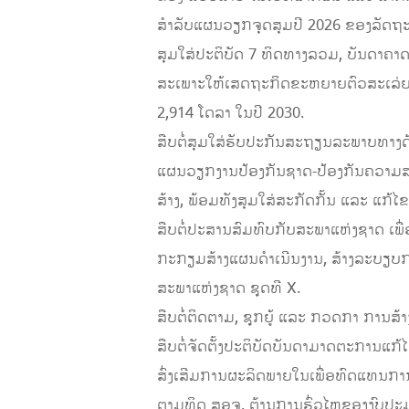
ສຳລັບແຜນວຽກຈຸດສຸມປີ 2026 ຂອງລັດຖະບາ
ສຸມໃສ່ປະຕິບັດ 7 ທິດທາງລວມ, ບັນດາຄາດ
ສະເພາະໃຫ້ເສດຖະກິດຂະຫຍາຍຕົວສະເລ່ຍ 6% 
2,914 ໂດລາ ໃນປີ 2030.
ສືບຕໍ່ສຸມໃສ່ຮັບປະກັນສະຖຽນລະພາບທາງດ
ແຜນວຽກງານປ້ອງກັນຊາດ-ປ້ອງກັນຄວາມສະ
ສ້າງ, ພ້ອມທັງສຸມໃສ່ສະກັດກັ້ນ ແລະ ແກ້ໄຂ
ສືບຕໍ່ປະສານສົມທົບກັບສະພາແຫ່ງຊາດ ເພ
ກະກຽມສ້າງແຜນດຳເນີນງານ, ສ້າງລະບຽບ
ສະພາແຫ່ງຊາດ ຊຸດທີ X.
ສືບຕໍ່ຕິດຕາມ, ຊຸກຍູ້ ແລະ ກວດກາ ການສ
ສືບຕໍ່ຈັດຕັ້ງປະຕິບັດບັນດາມາດຕະການແກ
ສົ່ງເສີມການຜະລິດພາຍໃນເພື່ອທົດແທນການນໍ
ຕາມທິດ ສອຈ, ຕ້ານການຮົ່ວໄຫຼຂອງງົບປະມາ