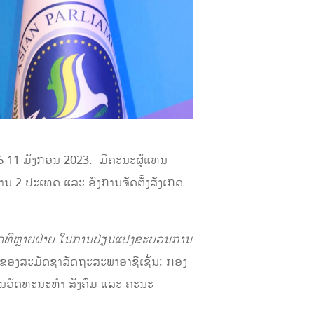
ງກອນ 2023. ມີຄະນະຜູ້ແທນ
ານ 2 ປະເທດ ແລະ ອົງການຈັດຕັ້ງສັງເກດ
ລັດທິຫຼາຍຝ່າຍ ໃນການປ່ຽນແປງຂະບວນການ
 ຂອງສະມັດຊາລັດຖະສະພາອາຊີເຊັ່ນ: ກອງ
ວັດທະນະທຳ-ສັງຄົມ ແລະ ຄະນະ