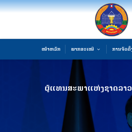
ໜ້າຫລັກ
ພາກສະເໜີ
ການຈັດຕັ້
ຜູ້ແທນສະພາແຫ່ງຊາດລາວ 