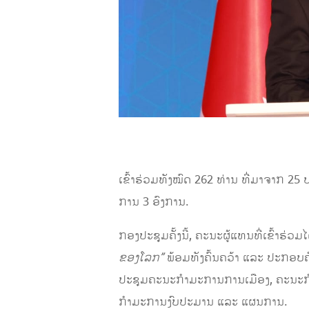
ຄັ້ງທີ 13 ເຊິ່ງຈັດຂຶ້ນທີ່ 
ເຂົ້າຮ່ວມທັງໝົດ 262 ທ່ານ ທີ່ມາຈາກ 2
ການ 3 ອົງການ.
ກອງປະຊຸມຄັ້ງນີ້, ຄະນະຜູ້ແທນທີ່ເຂົ້າຮ່
ຂອງໂລກ
”
ພ້ອມທັງຄົ້ນຄວ້າ ແລະ ປະກອບ
ປະຊຸມຄະນະກຳມະການການເມືອງ, ຄະນະກ
ກຳມະການງົບປະມານ ແລະ ແຜນການ.