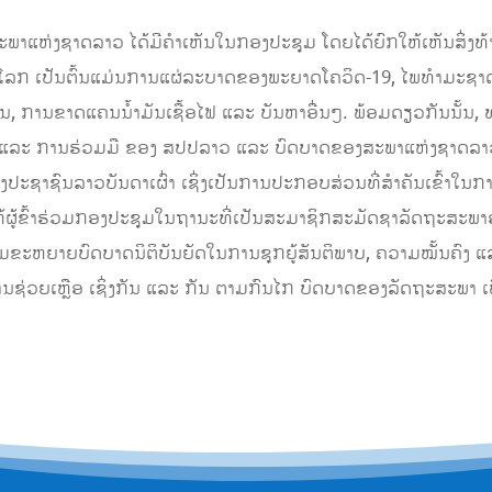
ນສະພາແຫ່ງຊາດລາວ ໄດ້ມີຄຳເຫັນໃນກອງປະຊຸມ ໂດຍໄດ້ຍົກໃຫ້ເຫັນສິ່ງທ້
ໃນໂລກ ເປັນຕົ້ນແມ່ນການແຜ່ລະບາດຂອງພະຍາດໂຄວິດ-19, ໄພທໍາມະຊ
ານ, ການຂາດແຄນນໍ້າມັນເຊື້ອໄຟ ແລະ ບັນຫາອື່ນໆ. ພ້ອມດຽວກັນນັ້ນ, 
 ແລະ ການຮ່ວມມື ຂອງ ສປປລາວ ແລະ ບົດບາດຂອງສະພາແຫ່ງຊາດລາວ
າຊົນລາວບັນດາເຜົ່າ ເຊິ່ງເປັນການປະກອບສ່ວນທີ່ສຳຄັນເຂົ້າໃນກາ
້ຜູ້ຂົ້າຮ່ວມກອງປະຊຸມໃນຖານະທີ່ເປັນສະມາຊິກສະມັດຊາລັດຖະສະພາອາຊີ 
ີມ​ຂະຫຍາຍ​ບົດບາດ​ນິຕິບັນຍັດ​ໃນ​ການ​ຊຸກຍູ້​ສັນຕິພາບ, ຄວາມ​ໝັ້ນຄົງ ​ແລະ ຄວ
ນ​ຊ່ວຍ​ເຫຼືອ​ ເຊິ່ງກັນ ​ແລະ ກັນ ​ຕາມ​ກົນ​ໄກ ບົດບາດ​ຂອງ​ລັດຖະສະພາ ​ເພື່ອ