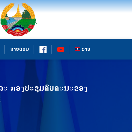
ສາຍດ່ວນ
ລາວ
ແລະ ກອງປະຊຸມຄົບຄະນະຂອງ
3