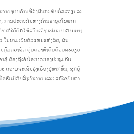
າທາຍຫຼາຍດ້ານທີ່ສົ່ງຜົນກະທົບຕໍ່ສະຖຽນລະ
າດ, ການປະທະກັນທາງດ້ານອາວຸດໃນພາກ
ທ່ານກໍໄດ້ຍົກໃຫ້ເຫັນເຖິງນະໂຍບາຍການຕ່າງ
 ໃນນາມເປັນຕົວແທນແຫ່ງສິດ, ຜົນ
ນຄຸ້ມຄອງລັດ-ຄຸ້ມຄອງສັງຄົມດ້ວຍລະບຽບ
ຕ້ອງ​ຖື​ເອົາ​ໂອກາດ​ກອງ​ປະຊຸມ​ຄົບ​
າມ​ຈະ​ເລີ​ນຮຸ່ງ​ເຮືອງ​ຢູ່​ພາກ​ພື້ນ, ຊຸກຍູ້​
​ຮັບມືກັບ​ສິ່ງ​ທ້າ​ທາຍ ​ແລະ ​ແກ້​ໄຂ​​ບັນຫາ​