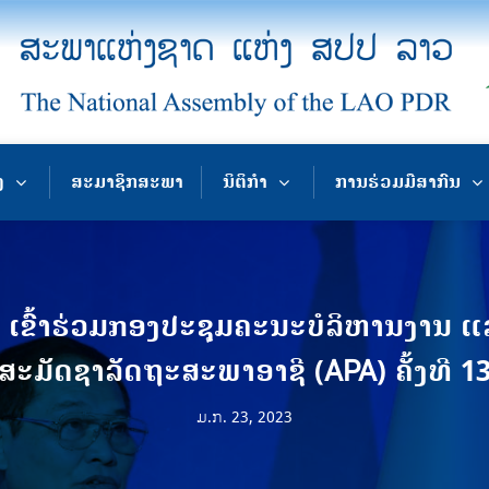
ງ
ສະມາຊິກສະພາ
ນິຕິກຳ
ການຮ່ວມມືສາກົນ
ເຂົ້າຮ່ວມກອງປະຊຸມຄະນະບໍລິຫານງານ 
ສະມັດຊາລັດຖະສະພາອາຊີ (APA) ຄັ້ງທີ 1
ມ.ກ. 23, 2023