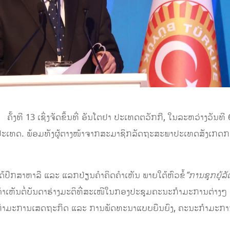
ອັນໂຕຢາ ປະເທດຕວັກກີ, ໃນລະຫວ່າງວັນທີ 6-11 ມັ
5 ປະເທດ. ພ້ອມທັງຜູ້ຕາງໜ້າຈາກສະມາຊິກລັດຖະສະພາປະເທດສັງເກດກ
ວມໄດ້ປຶກສາຫາລື ແລະ ແລກປ່ຽນຄຳຄິດຄຳເຫັນ ພາຍໃຕ້ຫົວຂໍ້
“
ການຊຸກຍູ້
ຄຳເຫັນຕໍ່ບັນດາຮ່າງມະຕິທີ່ສະເໜີໃນກອງປະຊຸມຄະນະກຳມະການຕ່າງໆ
ຳມະການເສດຖະກິດ ແລະ ການພັດທະນາແບບຍືນຍົງ, ຄະນະກຳມະການ