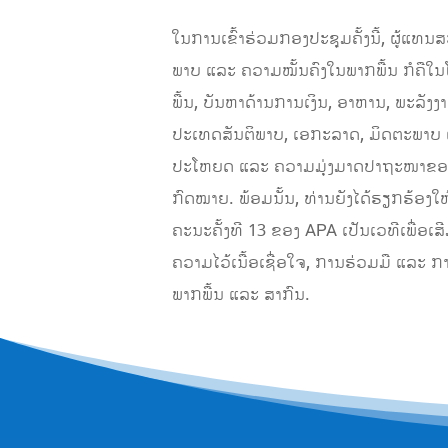
ໃນການເຂົ້າຮ່ວມກອງປະຊຸມຄັ້ງນີ້, ຜູ້ແທ
ພາບ ແລະ ຄວາມໝັ້ນຄົງໃນພາກພື້ນ ກໍຄື
ພື້ນ, ບັນຫາດ້ານການເງິນ, ອາຫານ, ພະລັງງ
ປະເທດສັນຕິພາບ, ເອກະລາດ, ມິດຕະພາບ
ປະໂຫຍດ ແລະ ຄວາມມຸ່ງມາດປາຖະໜາຂອງປະຊ
ກົດໝາຍ. ພ້ອມນັ້ນ, ທ່ານຍັງໄດ້ຮຽກຮ້ອງໃຫ
ຄະນະ​ຄັ້ງ​ທີ 13 ຂອງ APA ​ເປັນ​ເວທີ​ເພື່ອ​ເສ
ຄວາມ​ໄວ້​ເນື້ອ​ເຊື່ອ​ໃຈ, ການ​ຮ່ວມ​ມື ​ແລະ ກາ
ພາກ​ພື້ນ ​ແລະ ສາກົນ.