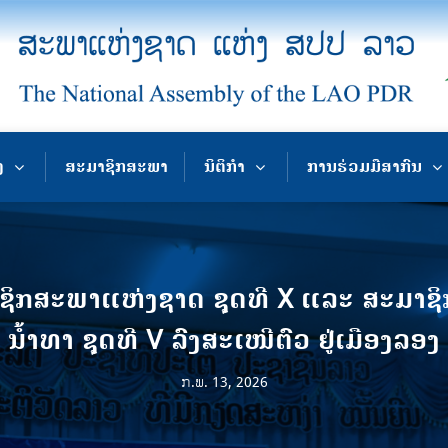
ງ
ສະມາຊິກສະພາ
ນິຕິກຳ
ການຮ່ວມມືສາກົນ
ະມາຊິກສະພາແຫ່ງຊາດ ຊຸດທີ X ແລະ ສະມາ
ນໍ້າທາ ຊຸດທີ V ລົງສະເໜີຕົວ ຢູ່ເມືອງລອງ
ກ.ພ. 13, 2026