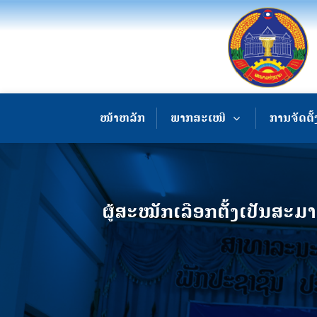
ໜ້າຫລັກ
ພາກສະເໜີ
ການຈັດຕັ້
ຜູ້ສະໝັກເລືອກຕັ້ງເປັນສ