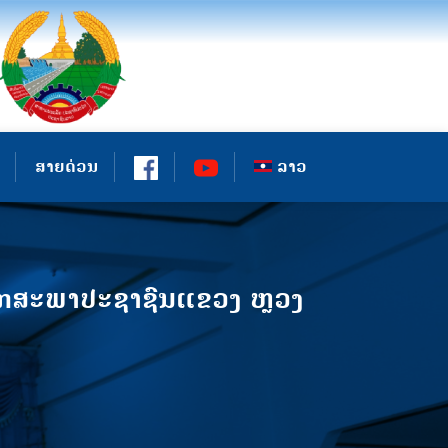
ສາຍດ່ວນ
ລາວ
ຊິກສະພາປະຊາຊົນແຂວງ ຫຼວງ