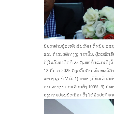
ບັນດາທ່ານຜູ້ສະໝັກຮັບເລືອກຕັ້ງເປັນ ສສຊ
ແລະ ຄຳສະເໜີຕ່າງໆ; ຈາກນັ້ນ, ຜູ້ສະໝັກຮັ
ຕັ້ງໃນວັນອາທິດທີ 22 ກຸມພາທີ່ຈະມາເຖິງ
12 ກັນຍາ 2025 ກ່ຽວກັບການເພີ່ມທະວີກາ
ແຂວງ ຊຸດທີ V ຄື: 1) ນຳພາຜູ້ມີສິດເລືອກຕັ
ຕາມລະບຽບການເລືອກຕັ້ງ 100%, 3) ນຳ
ວຽກງານປ່ອນບັດເລືອກຕັ້ງ ໃຫ້ຮັບປະກັນ