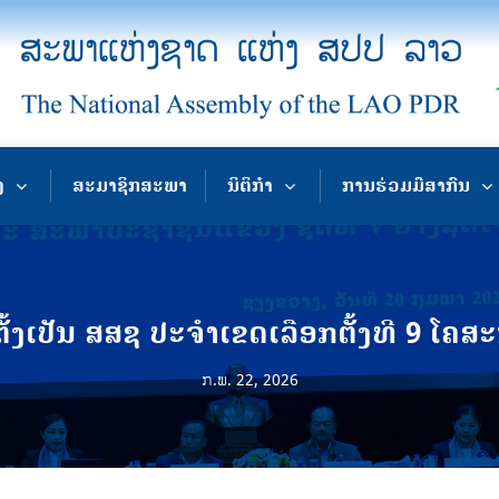
ງ
ສະມາຊິກສະພາ
ນິຕິກຳ
ການຮ່ວມມືສາກົນ
ຕັ້ງເປັນ ສສຊ ປະຈຳເຂດເລືອກຕັ້ງທີ 9 ໂຄສະ
ກ.ພ. 22, 2026