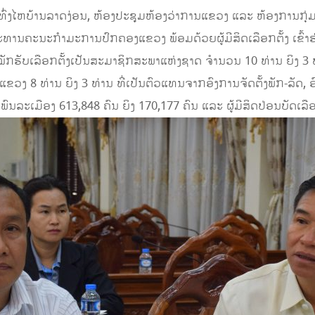
່ງໄຫບ້ານລາດງ່ອນ, ຫ້ອງປະຊຸມຫ້ອງວ່າການແຂວງ ແລະ ຫ້ອງການກຸ່
ານຄະນະກຳມະການປົກຄອງແຂວງ ພ້ອມດ້ວຍຜູ້ມີສິດເລືອກຕັ້ງ ເຂົ້າຮ່
ໝັກຮັບເລືອກຕັ້ງເປັນສະມາຊິກສະພາແຫ່ງຊາດ ຈຳນວນ 10 ທ່ານ ຍິງ 3 ທ່
ວງ 8 ທ່ານ ຍິງ 3 ທ່ານ ທີ່ເປັນຕົວແທນຈາກອົງການຈັດຕັ້ງພັກ-ລັດ, ອ
ນລະເມືອງ 613,848 ຄົນ ຍິງ 170,177 ຄົນ ແລະ ຜູ້ມີສິດປ່ອນບັດເລືອກ