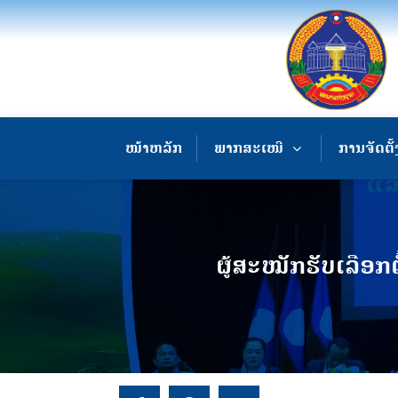
ໜ້າຫລັກ
ພາກສະເໜີ
ການຈັດຕັ້
ຜູ້ສະໝັກຮັບເລືອກ