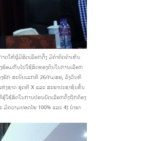
ດໃຫ້ຜູ້ມີສິດເລືອກຕັ້ງ ມີຄຳຄິດຄຳເຫັນ
 ຈົ່ງພ້ອມກັນໄປໃຊ້ສິດຂອງຕົນໃນການເລືອກ
າງພັກ ສະບັບເລກທີ 26/ກມສພ, ລົງວັນທີ
ແຫ່ງຊາດ ຊຸດທີ X ແລະ ສະພາປະຊາຊົນຂັ້ນ
ຫ້ຮູ້ໃຊ້ສິດໃນການປ່ອນບັດເລືອກຕັ້ງຖືກຕ້ອງ
ລະ ມີຄວາມປອດໄພ 100% ແລະ 4) ນຳພາ