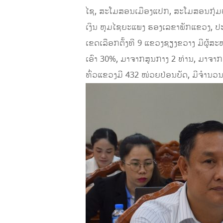
ໄຊ, ສະໂມສອນເມືອງແປກ, ສະໂມສອນກຸ່ມທົ
ເງິນ ຫຸມໄຊຍະແພງ ຮອງເລຂາພັກແຂວງ, ປະທ
ເຂດເລືອກຕັ້ງທີ 9 ແຂວງຊຽງຂວາງ ມີຜູ້ສະ
ເອົາ 30%, ມາຈາກສູນກາງ 2 ທ່ານ, ມາຈາກແຂ
ທົ່ວແຂວງມີ 432 ໜ່ວຍປ່ອນບັດ, ມີຈໍານວນພົ