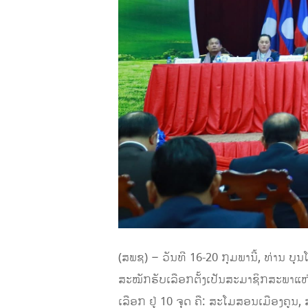
(ສພຊ) – ວັນທີ 16-20 ກຸມພານີ້, ທ່ານ
ສະໝັກຮັບເລືອກຕັ້ງເປັນສະມາຊິກສະພາແຫ່
ເລືອກ ຢູ່ 10 ຈຸດ ຄື: ສະໂມສອນເມືອງຄູ