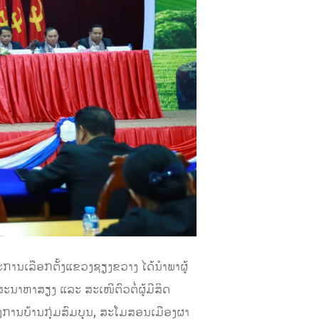
ານເລືອກຕັ້ງແຂວງຊຽງຂວາງ ໄດ້ນຳພາຜູ້
ນາຫາສຽງ ແລະ ສະເໜີຕົວຕໍ່ຜູ້ມີສິດ
ອງການບ້ານກຸ່ມສົມບູນ, ສະໂມສອນເມືອງຜາ