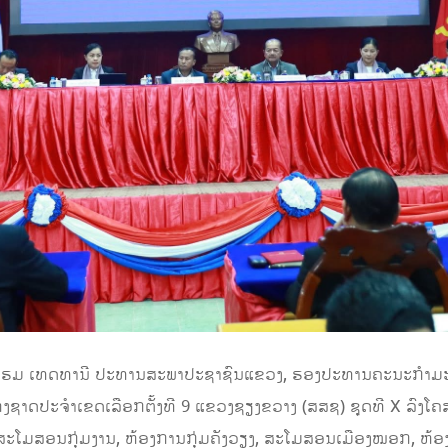
 ບຸນໂຮມ ເທດທານີ ປະທານສະພາປະຊາຊົນແຂວງ, ຮອງປະທານຄະນະກຳມະກ
ງຊາດປະຈຳເຂດເລືອກຕັ້ງທີ 9 ແຂວງຊຽງຂວາງ (ສສຊ) ຊຸດທີ X ລົງໂຄສະ
ນ, ສະໂມສອນກຸ່ມງານ, ຫ້ອງການກຸ່ມຄັງວຽງ, ສະໂມສອນເມືອງໝອກ, ຫ້