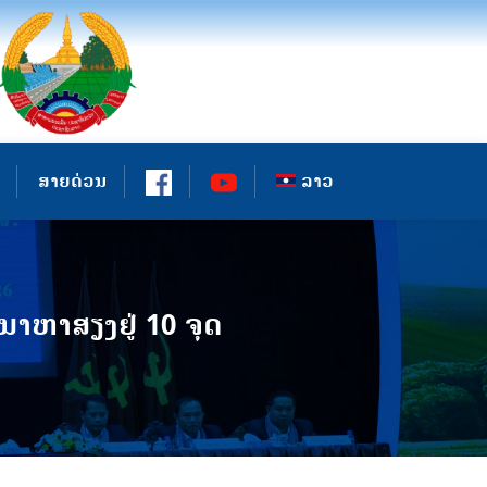
ສາຍດ່ວນ
ລາວ
ນາຫາສຽງຢູ່ 10 ຈຸດ