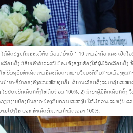
 ໄດ້ຜັດປ່ຽນກັນສະເໜີຕົວ ນັບແຕ່ນ້ຳເບີ 1-10 ຕາມລຳດັບ ແລະ ເປີດໂອກາ
ບເລືອກຕັ້ງ ກໍຮັບເອົາຄຳສະເໜີ ພ້ອມທັງຮຽກຮ້ອງໃຫ້ຜູ້ມີສິດເລືອກຕັ້ງ
ນີ້ ໃຫ້ບັນລຸຜົນສຳເລັດຕາມສີ່ລະດັບຄາດໝາຍໃນມະຕິກົມການເມືອງສູນກ
ນນຳພາ-ຊີ້ນຳຂອງອົງຄະນະພັກທຸກຂັ້ນ ຕໍ່ການເລືອກຕັ້ງສະມາຊິກສະພາ
້ງ ໄປປ່ອນບັດເລືອກຕັ້ງໃຫ້ຄົບຖ້ວນ 100%, 2) ນຳພາຜູ້ມີສິດເລືອກຕັ້ງ ໃ
ພາວຽກງານປ້ອງກັນຊາດ-ປ້ອງກັນຄວາມສະຫງົບ ໃຫ້ມີຄວາມສະຫງົບ ແ
ຄວາມໂປ່ງໃສ ແລະ ສຳເລັດທັນຕາມກຳນົດເວລາ 100%.