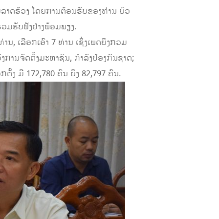
ມລາດຮ້ວງ ໂດຍການຕ້ອນຮັບຂອງທ່ານ ບົວ
ວມຮັບຟັງຢ່າງພ້ອມພຽງ.
ານ, ເລືອກເອົາ 7 ທ່ານ ເຊິ່ງເພດຍິງກວມ
ົງການຈັດຕັ້ງມະຫາຊົນ, ກໍາລັງປ້ອງກັນຊາດ;
ຕັ້ງ ມີ 172,780 ຄົນ ຍິງ 82,797 ຄົນ.