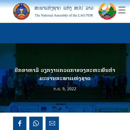
ປຶກສາຫາລື ວຽ​ກ​ງານກວດ​ກາ​ຂອງ​ສະ​ຫະ​ພັນ​ກຳ​
ມະ​ບານ​​ສະ​ພາ​ແຫ່ງ​ຊາດ
ກ.ຍ. 9, 2022