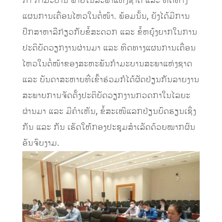
ກາ ກຳມະບານ ພາຍໃນສະພາແຫ່ງຊາດ ແລະ ທິດທາງ
ແຜນການເຄື່ອນໄຫວໃນ​ຕໍ່​ໜ້າ. ພ້ອມ​ນັ້ນ, ຍັງ​ໄດ້​ມີ​ການ​
ປຶກ​ສາ​ຫາ​ລືກ່ຽວ​ກັບ​ຂໍ້​ສະ​ດວກ ແລະ ຂໍ້​ຫຍຸ້ງ​ຍາກ​ໃນ​ການ​
ປະ​ຕິ​ບັດ​ວຽກ​ງານ​ຜ່ານ​ມາ ແລະ ທິດ​ທາງ​ແຜນ​ການ​ເຄື່ອນ​
ໄຫວ​ໃນ​ຕໍ່​ໜ້າ​ຂອງ​ສະ​ຫະ​ພັນ​ກຳ​ມະ​ບານ​ສະ​ພາ​ແຫ່ງ​ຊາດ
ແລະ ບັນ​ດາ​ສະ​ຫາຍ​ທີ່​ເຂົ້າ​ຮ່​ວມກໍ​ໄດ້​ຜັດ​ປ່ຽນ​ກັນ​ລາຍ​ງານ​
ສະ​ພາບ​ການ​ຈັດ​ຕັ້ງ​ປະ​ຕິ​ບັດ​ວຽກ​ງານກວດ​ກາ​ໃນ​ໄລ​ຍະ​
ຜ່ານ​ມາ​ ແລະ ມີ​ຄຳ​ເຫັນ, ຂໍ້ສະ​ເໜີ​ແລ​ກ​ປ່ຽນ​ບົດ​ຮຽນ​ເຊິ່ງ
ກັນ ແລະ​ ກັນ ​ເຮັດ​ໃຫ້​ກອງ​ປະ​ຊຸມ​ສ​ຳ​ເລັດດ້ວຍ​ໝາກ​ຜົນ​
ອັນ​ຈົບ​ງາມ.