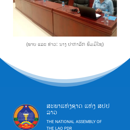
(ພາບ ແລະ ຂ່າວ: ນາງ ປາ​ກາ​ລັກ ພົມ​ມີ​ໄຊ)
ສະພາແຫ່ງຊາດ ແຫ່ງ ສປປ
ລາວ
THE NATIONAL ASSEMBLY OF
THE LAO PDR