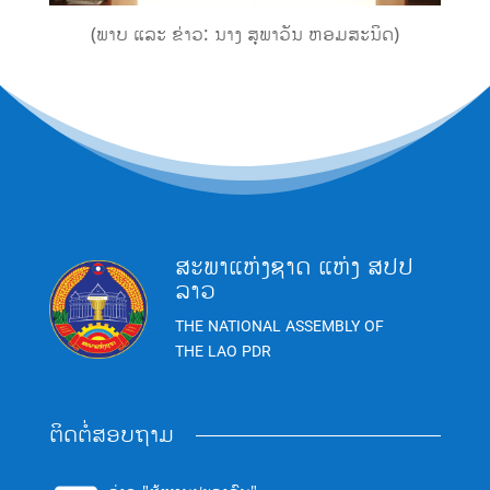
(ພາບ ແລະ ຂ່າວ: ນາງ ສຸພາວັນ ຫອມສະນິດ)
ສະພາແຫ່ງຊາດ ແຫ່ງ ສປປ
ລາວ
THE NATIONAL ASSEMBLY OF
THE LAO PDR
ຕິດຕໍ່ສອບຖາມ