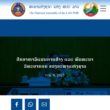
ປຶກສາຫາລືແຜນການສ້າງ ແລະ ພັດທະນາ
ວິທະຍາກອນ ຂອງສະພາແຫ່ງຊາດ
ກ.ພ. 9, 2023