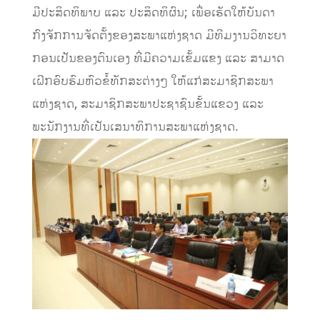
ມີປະສິດທິພາບ ແລະ ປະສິດທິຜົນ; ເພື່ອເຮັດໃຫ້ບັນດາ
ກົງຈັກການຈັດຕັ້ງຂອງສະພາແຫ່ງຊາດ ມີທີມງານວິທະຍາ
ກອນເປັນຂອງຕົນເອງ ທີ່ມີຄວາມເຂັ້ມແຂງ ແລະ ສາມາດ
ເຝິກອົບຮົມຫົວຂໍ້ທັກສະຕ່າງໆ ໃຫ້ແກ່ສະມາຊິກສະພາ
ແຫ່ງຊາດ, ສະມາຊິກສະພາປະຊາຊົນຂັ້ນແຂວງ ແລະ
ພະນັກງານທີ່ເປັນເສນາທິການສະພາແຫ່ງຊາດ.