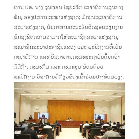
ທ່ານ ປອ. ນາງ ສູນທອນ ໄຊຍະຈັກ ເລຂາທິການສູນກາງ
ພັກ, ຮອງປະທານສະພາແຫ່ງຊາດ; ມີຄະນະເລຂາທິການ
ສະພາແຫ່ງຊາດ, ບັນດາທ່ານຄະນະຮັບຜິດຊອບວຽກງານ
ຍົກສູງຂີດຄວາມສາມາດໃຫ້ສະມາຊິກສະພາແຫ່ງຊາດ,
ສະມາຊິກສະພາປະຊາຊົນແຂວງ ແລະ ພະນັກງານທີ່ເປັນ
ເສນາທິການ ແລະ ບັນດາທ່ານຄະນະສະຖາບັນຄົ້ນຄວ້າ
ນິຕິກຳ, ຄະນະກົມ ແລະ ຄະນະສູນ ພ້ອມດ້ວຍ
ພະນັກງານ-ວິຊາການທີ່ກ່ຽວຂ້ອງເຂົ້າຮ່ວມຢ່າງພ້ອມພຽງ.