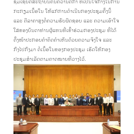
ຊົມເຊີຍຕໍ່ສະຖາບັນຄົ້ນຄວ້ານິຕິກຳ ທີ່ເປັນໃຈກາງໃນການ
ກະກຽມເນື້ອໃນ ໃຫ້ແກ່ການດຳເນີນກອງປະຊຸມຄັ້ງນີ້
ແລະ ຕີລາຄາສູງຕໍ່ຄວາມຮັບຜິດຊອບ ແລະ ຄວາມເອົາໃຈ
ໃສ່ຂອງບັນດາທ່ານຜູ້ແທນທີ່ເຂົ້າຮ່ວມກອງປະຊຸມ ທີ່ໄດ້
ຕັ້ງໜ້າປະກອບຄຳຄິດຄຳເຫັນດ້ວຍຄວາມຈິງໃຈ ແລະ
ກົງໄປກົງມາ ຕໍ່ເນື້ອໃນຂອງກອງປະຊຸມ ເຮັດໃຫ້ກອງ
ປະຊຸມສຳເລັດຕາມຄາດໝາຍທີ່ວາງໄວ້.