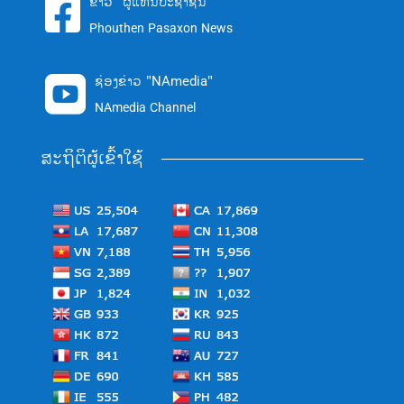
ຂ່າວ "ຜູ້ແທນປະຊາຊົນ"

Phouthen Pasaxon News
ຊ່ອງຂ່າວ "NAmedia"

NAmedia Channel
ສະຖິຕິຜູ້ເຂົ້າໃຊ້