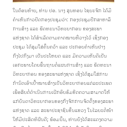
ໃນຕ້ອນທ້າຍ, ທ່ານ ປອ. ນາງ ສູນທອນ ໄຊຍະຈັກ ໄດ້ມີ
ຄຳເຫັນກ່າວປິດກອງປະຊຸມວ່າ: ກອງປະຊຸມປຶກສາຫາລື
ການສ້າງ ແລະ ພັດທະນາວິທະຍາກອນ ຂອງສະພາ
ແຫ່ງຊາດ ໄດ້ສຳເລັດຕາມຄາດໝາຍທີ່ວາງໄວ້ ເຊິ່ງກອງ
ປະຊຸມ ໄດ້ສຸມໃສ່ຄົ້ນຄວ້າ ແລະ ປະກອບຄຳເຫັນຢ່າງ
ກົງໄປກົງມາ ເປັນປະໂຫຍດ ແລະ ມີຄວາມເຫັນດີເປັນ
ເອກະພາບໂດຍພື້ນຖານຕໍ່ແຜນການສ້າງ ແລະ ພັດທະນາ
ວິທະຍາກອນ ຂອງສະພາແຫ່ງຊາດ ເຊິ່ງໄດ້ສຸມໃສ່ການ
ກຳນົດເອົາເປົ້າໝາຍສ້າງເປັນວິທະຍາກອນແຕ່ລະປະເພດ
ເພື່ອສືບຕໍ່ດໍາເນີນການເຝິກອົບຮົມຂີດຄວາມສາມາດໃຫ້
ແກ່ບັນດາວິທະຍາກອນຂອງກົງຈັກການຈັດຕັ້ງຂອງສະພາ
ແຫ່ງຊາດ ແລະ ສະພາປະຊາຊົນຂັ້ນແຂວງ ໃນໄລຍະຕໍ່ໜ້າ
ໃຫ້ມີປະສິດທິຜົນດີ; ພ້ອມນັ້ນ, ທ່ານຍັງໄດ້ສະແດງຄວາມ