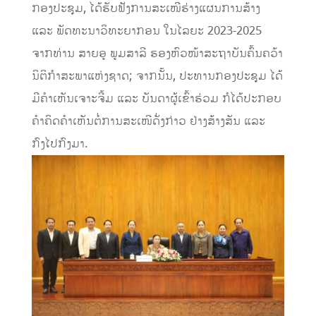
ກອງປະຊຸມ, ໄດ້ຮັບຟັງການສະເໜີຮ່າງແຜນການສ້າງ
ແລະ ພັດທະນາວິທະຍາກອນ ໃນໄລຍະ 2023-2025
ຈາກທ່ານ ສາຍອູ ພູມສາລີ ຮອງຫົວໜ້າສະຖາບັນຄົ້ນຄວ້າ
ນິຕິກຳສະພາແຫ່ງຊາດ; ຈາກນັ້ນ, ປະທານກອງປະຊຸມ ໄດ້
ມີຄຳເຫັນເຈາະຈີ້ມ ແລະ ບັນດາຜູ້ເຂົ້າຮ່ວມ ກໍໄດ້ປະກອບ
ຄຳຄິດຄຳເຫັນຕໍ່ການສະເໜີດັ່ງກ່າວ ຢ່າງສ້າງສັນ ແລະ
ກົງໄປກົງມາ.