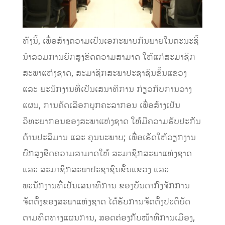
ທັງນີ້, ເພື່ອສ້າງຄວາມເປັນເອກະພາບກັນພາຍໃນຄະນະຊີ້
ນໍາລວມການຍົກສູງຂີດຄວາມສາມາດ ໃຫ້ແກ່ສະມາຊິກ
ສະພາແຫ່ງຊາດ, ສະມາຊິກສະພາປະຊາຊົນຂັ້ນແຂວງ
ແລະ ພະນັກງານທີ່ເປັນເສນາທິການ ກ່ຽວກັບການວາງ
ແຜນ, ການຄັດເລືອກບຸກຄະລາກອນ ເພື່ອສ້າງເປັນ
ວິທະຍາກອນຂອງສະພາແຫ່ງຊາດ ໃຫ້ມີຄວາມຮັບປະກັນ
ດ້ານປະລິມານ ແລະ ຄຸນນະພາບ; ເພື່ອເຮັດໃຫ້ວຽກງານ
ຍົກສູງຂີດຄວາມສາມາດໃຫ້ ສະມາຊິກສະພາແຫ່ງຊາດ
ແລະ ສະມາຊິກສະພາປະຊາຊົນຂັ້ນແຂວງ ແລະ
ພະນັກງານທີ່ເປັນເສນາທິການ ຂອງບັນດາກົງຈັກການ
ຈັດຕັ້ງຂອງສະພາແຫ່ງຊາດ ໄດ້ຮັບການຈັດຕັ້ງປະຕິບັດ
ຕາມທິດທາງແຜນການ, ສອດຄ່ອງກັບໜ້າທີ່ການເມືອງ,