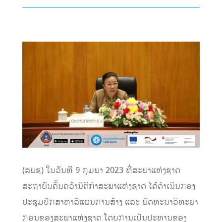
(ສພຊ) ໃນວັນທີ 9 ກຸມພາ 2023 ທີ່ສະພາແຫ່ງຊາດ
ສະຖາບັນຄົ້ນຄວ້ານິຕິກຳສະພາແຫ່ງຊາດ ໄດ້ດຳເນີນກອງ
ປະຊຸມປຶກສາຫາລືແຜນການສ້າງ ແລະ ພັດທະນາວິທະຍາ
ກອນຂອງສະພາແຫ່ງຊາດ ໂດຍການເປັນປະທານຂອງ