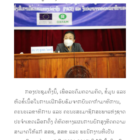
​
ກອງປະຊຸມຄັ້ງນີ້,
ເພື່ອລະດົມຄວາມຄິດ, ຂ
ໍ້ມູນ ແລະ
ຫົວຂໍ້ເນື້ອໃນການເຝິກອົບຮົມຈາກບັນດາກຳມາທິການ,
ຄະນະເລຂາທິການ ແລະ ຄະນະສະມາຊິ
ກສະພາແຫ່ງຊາດ
ປະຈຳເຂດເລືອກຕັ້ງ ຕໍ່
ທິດທາງແຜນການຍົກສູງຂີດຄວາມ
ສາມາດໃຫ້ແກ່
ສສຊ
,
ສສຂ
ແລະ ພະນັກງານທີ່ເປັນ