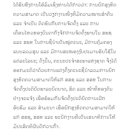
ໄດ້ຮັບຟັງການໂອ້ລົມເຊິ່ງ
ທ່ານ
ໄດ້ກ່າວ
ວ່າ
:
ການ
ຍົກ
ສູງ
ຂີດ
ຄວາມ
ສາ
ມາດ ເປັນວຽກງານໜຶ່ງ
ທີ່ມີຄວາມ
ໝາຍ
ສຳ
ຄັນ
ແລະ
ຈຳ
ເປັນ ຕິດພັນກັບການຈັດ
ຕັ້ງ
ແລະ
ການ
ເຄື່ອນໄຫວຂອງ
ບັນ
ດາ
ກົງຈັກການຈັດຕັ້ງພາຍໃນ ສພຊ
ແລະ
ສພຂ
ໃນການຊີ້ນໍາເປັນໝູ່ຄະນະ
,
ມີການຄຸ້ມຄອງ
ແບບ
ລວມ
ສູນ
ແລະ
ມີການສະ
ໜອງ
ງົບ
ປະ
ມານ
ຮັບ
ໃຊ້ໃນ
ແຕ່​ລະ
ໄລ
ຍະ
;
ດ
ັ່ງ
ນັ້ນ
,
ຄະນະປະຈຳສະພາແຫ່ງຊາດ
ຈຶ່ງ
ໄດ້​
ອອກ
ມະ
ຕິ
ວ່າ​ດ້ວຍ​ການ​ແຕ່ງ​ຕັ້ງ​ຄະ​ນະ​ຊີ້​ນຳ​ລວມການ​ຍົກ​
ສູງ​ຂີດ​ຄວາມ​ສາ​ມາດໃຫ້​ແກ່​
ສສຊ
ແລະ
ສສຂ
ໃນ
ການ
ຈັດ
ຕັ້ງ
ປະ
ຕິ
ບັດ
ພາ
ລະ
ບົດ
ບາດ
,
ສິດ
ແລະ
ໜ້າ
ທີ່​ຂອງ
ຕົນ
ຢ່າງ
ຈະແຈ້ງ
ເພື່ອ
ພ້ອມກັນຈັດ
ຕັ້ງ
ປະຕິບັດ
ການ
ເ
ຝິ
ກ
ອົບຮົມ ແລະ
ສຳມະນາ
ເພື່ອ
ຍົກ
ສູງ
ຂີດ
ຄວາມ
ສາ
ມາດໃຫ້​
ແກ່
ສສຊ
,
ສສຂ
ແລະ
ພະ
ນັກ
ງານ
ທີ່​ເປັນ
ເສ
ນາ
ທິ
ການ
ໃຫ້
ມີ
ປະ
ສິດ
ທິ
ຜົນດີ
ກ່
ວາ
ເກົ່າ.