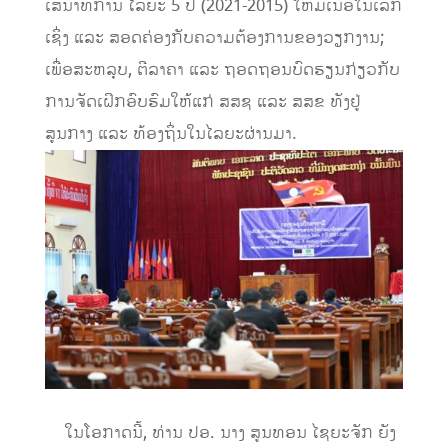
ເສນາທິການ ໄລຍະ 5 ປີ
(
2021-2015
)
ໃຫ້
ມີເນື້ອໃນເລິ
ກ
ເຊິ່ງ ແລະ
ສອດຄ່ອງກັບຄວາມຕ້ອງການຂອງວຽກງານ;
ເພື່ອສະຫລຸບ, ຕີລາຄາ ແລະ ຖອດຖອນບົດຮຽນກ່ຽວກັບ
ການຈັດເຝິກອົບຮົມໃຫ້ແກ່
ສສຊ
ແລະ
ສສຂ
ທັງຢູ່
ສູນກາງ ແລະ ທ້ອງຖິ່ນໃນໄລຍະຜ່ານມາ.
​
ໃນໂອກາດນີ້,
ທ່ານ ປອ. ນາງ ສູນທອນ ໄຊຍະຈັກ
ຍັງ