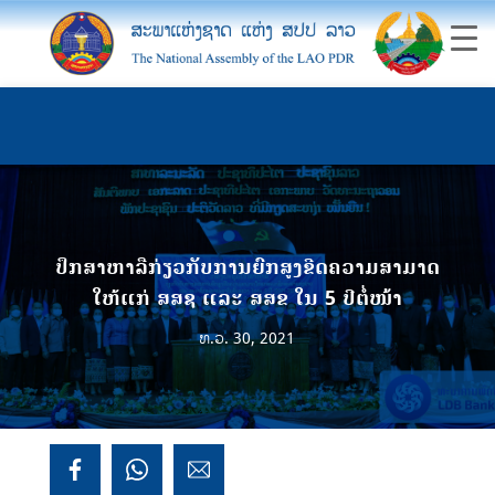
ປຶກສາຫາລືກ່ຽວກັບການຍົກສູງຂີດຄວາມສາມາດ
ໃຫ້ແກ່ ສສຊ ແລະ ສສຂ ໃນ 5 ປີຕໍ່ໜ້າ
ທ.ວ. 30, 2021