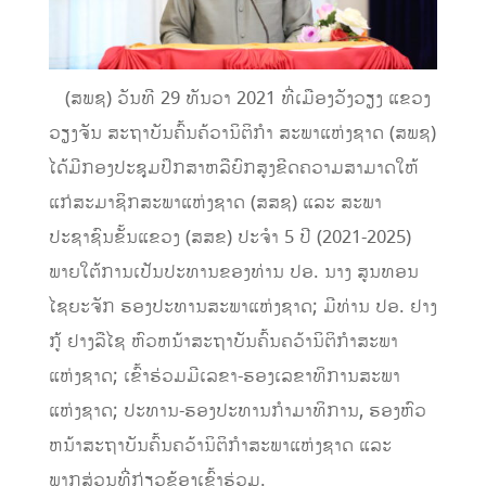
​
(ສພຊ)
ວັນທີ 29 ທັນວາ 2021 ທີ່
ເມືອງວັງວຽງ ແຂວງ
ວຽງຈັນ ສະຖາບັນຄ
ົ້ນຄ້ວານິຕິກໍາ ສະພາແຫ່ງຊາດ
(ສພຊ)
ໄດ້ມີ
ກອງປະຊຸມ
ປຶກສາຫລື
ຍົກສູງຂີດຄວາມສາມາດໃຫ້
ແກ່ສະມາຊິກສະພາແຫ່ງຊາດ (ສສຊ) ແລະ ສະພາ
ປະຊາຊົນຂັ້ນແຂວງ
(ສສຂ) ປະຈຳ 5 ປີ (2021-2025)
ພາຍໃຕ້ການເປັນປະທານຂອງທ່ານ ປອ. ນາງ ສູນທອນ
ໄຊຍະຈັກ ຮອງປະທານສະພາແຫ່ງຊາດ
;
ມີທ່ານ ປອ. ຢາງ
ກູ້ ຢາງລືໄຊ ຫົວຫນ້າສະຖາບັນຄົ້ນຄວ້ານິຕິກໍາສະພາ
ແຫ່ງຊາດ
;
ເຂົ້າຮ່ວມມີເລຂາ-ຮອງເລຂາທິການສະພາ
ແຫ່ງຊາດ
;
ປະ
ທານ-ຮອງປະທານກຳມາທິການ
,
ຮອງຫົວ
ຫນ້າສະຖາບັນຄົ້ນຄວ້ານິຕິກຳສະພາແຫ່ງຊາດ
ແລະ
ພາກສ່ວນທີ່ກ່ຽວຂ້ອງເຂົ້າຮ່ວມ.