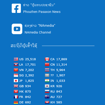
ຂ່າວ "ຜູ້ແທນປະຊາຊົນ"

Phouthen Pasaxon News
ຊ່ອງຂ່າວ "NAmedia"

NAmedia Channel
ສະຖິຕິຜູ້ເຂົ້າໃຊ້