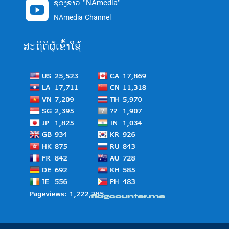
ຊ່ອງຂ່າວ "NAmedia"

NAmedia Channel
ສະຖິຕິຜູ້ເຂົ້າໃຊ້