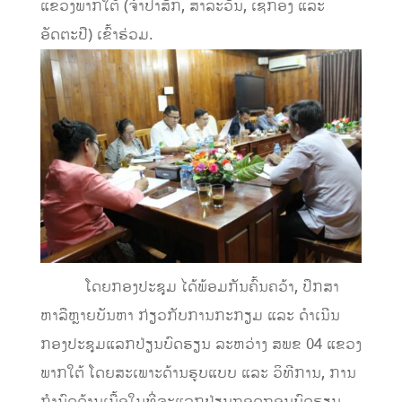
ແຂວງພາກໃຕ້ (ຈໍາປາສັກ, ສາລະວັນ, ເຊກອງ ແລະ
ອັດຕະປື) ເຂົ້າຮ່ວມ.
ໂດຍກອງປະຊຸມ ໄດ້ພ້ອມກັນຄົ້ນຄວ້າ, ປຶກສາ
ຫາລືຫຼາຍບັນຫາ ກ່ຽວກັບການກະກຽມ ແລະ ດໍາເນີນ
ກອງປະຊຸມແລກປ່ຽນບົດຮຽນ ລະຫວ່າງ ສພຂ 04 ແຂວງ
ພາກໃຕ້ ໂດຍສະເພາະດ້ານຮູບແບບ ແລະ ວິທີການ, ການ