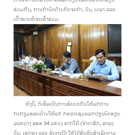
ກໍານົດດ້ານເນື້ອໃນທີ່ຈະແລກປ່ຽນຖອດຖອນບົດຮຽນ
ຮ່ວມກັນ, ການກໍານົດດ້ານກິດຈະກໍາ, ວັນ, ເວລາ ແລະ
ເປົ້າໝາຍທີ່ຈະເຂົ້າຮ່ວມ.
ທັງນີ້, ກໍເພື່ອເປັນການຮັບປະກັນໃຫ້ແກ່ການ
ກະກຽມຮອບດ້ານໃຫ້ແກ່ ກອງປະຊຸມແລກປ່ຽນບົດຮຽນ
ລະຫວ່າງ ສພຂ 04 ແຂວງ ພາກໃຕ້ (ຈໍາປາສັກ, ສາລະ
ວັນ, ເຊກອງ ແລະ ອັດຕະປື) ໃຫ້ໄດ້ຮັບຜົນສໍາເລັດຕາມ