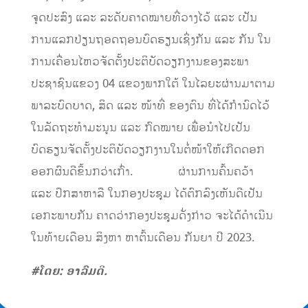
ຈຸດປະສົງ ແລະ ລະດັບຄາດໝາຍທີ່ວາງໄວ້ ແລະ ເປັນ
ການແລກປ່ຽນຖອດຖອນບົດຮຽນເຊິ່ງກັນ ແລະ ກັນ ໃນ
ການເຄື່ອນໄຫວຈັດຕັ້ງປະຕິບັດວຽກງານຂອງສະພາ
ປະຊາຊົນແຂວງ 04 ແຂວງພາກໃຕ້ ໃນໄລຍະຜ່ານມາຕາມ
ພາລະບົດບາດ, ສິດ ແລະ ໜ້າທີ່ ຂອງຕົນ ທີ່ໄດ້ກໍານົດໄວ້
ໃນລັດຖະທໍາມະນູນ ແລະ ກົດໝາຍ ເພື່ອນໍາໄປເປັນ
ບົດຮຽນຈັດຕັ້ງປະຕິບັດວຽກງານໃນຕໍ່ໜ້າໃຫ້ເກີດດອກ
ອອກຜົນດີຂຶ້ນກວ່າເກົ່າ. ຜ່ານການຄົ້ນຄວ້າ
ແລະ ປຶກສາຫາລື ໃນກອງປະຊຸມ ໄດ້ຕົກລົງເຫັນດີເປັນ
ເອກະພາບກັນ ຄາດວ່າກອງປະຊຸມດັ່ງກ່າວ ຈະໄດ້ດໍາເນີນ
ໃນທ້າຍເດືອນ ສິງຫາ ຫາຕົ້ນເດືອນ ກັນຍາ ປີ 2023.
#ໂດຍ: ອາລົມດີ.