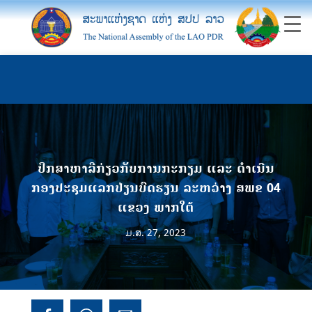
ປຶກສາຫາລືກ່ຽວກັບການກະກຽມ ແລະ ດໍາເນີນ
ກອງປະຊຸມແລກປ່ຽນບົດຮຽນ ລະຫວ່າງ ສພຂ 04
ແຂວງ ພາກໃຕ້
ມ.ສ. 27, 2023