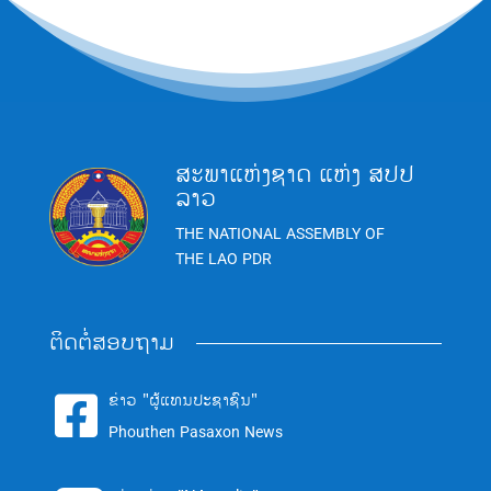
ສະພາແຫ່ງຊາດ ແຫ່ງ ສປປ
ລາວ
THE NATIONAL ASSEMBLY OF
THE LAO PDR
ຕິດຕໍ່ສອບຖາມ
ຂ່າວ "ຜູ້ແທນປະຊາຊົນ"

Phouthen Pasaxon News