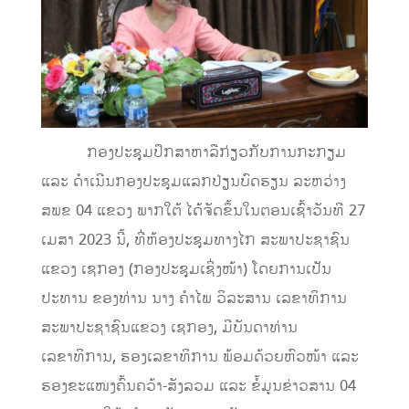
ກອງປະຊຸມປຶກສາຫາລືກ່ຽວກັບການກະກຽມ
ແລະ ດໍາເນີນກອງປະຊຸມແລກປ່ຽນບົດຮຽນ ລະຫວ່າງ
ສພຂ 04 ແຂວງ ພາກໃຕ້ ໄດ້ຈັດຂຶ້ນໃນຕອນເຊົ້າວັນທີ 27
ເມສາ 2023 ນີ້, ທີ່ຫ້ອງປະຊຸມທາງໄກ ສະພາປະຊາຊົນ
ແຂວງ ເຊກອງ (ກອງປະຊຸມເຊິ່ງໜ້າ) ໂດຍການເປັນ
ປະທານ ຂອງທ່ານ ນາງ ຄໍາໄພ ວິລະສານ ເລຂາທິການ
ສະພາປະຊາຊົນແຂວງ ເຊກອງ, ມີບັນດາທ່ານ
ເລຂາທິການ, ຮອງເລຂາທິການ ພ້ອມດ້ວຍຫົວໜ້າ ແລະ
ຮອງຂະແໜງຄົ້ນຄວ້າ-ສັງລວມ ແລະ ຂໍ້ມູນຂ່າວສານ 04