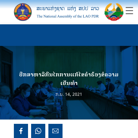
ປຶກສາຫາລືກົນໄກການແກ້ໄຂຄຳຮ້ອງຂໍຄວາມ
ເປັນທຳ
ກ.ຍ. 14, 2021