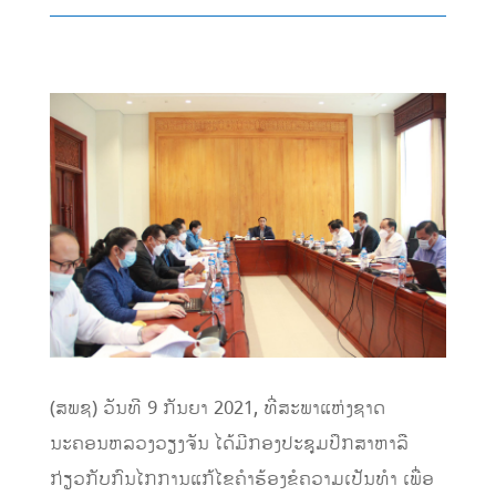
(ສພຊ) ວັນທີ 9 ກັນຍາ 2021, ທີ່ສະພາແຫ່ງຊາດ
ນະຄອນຫລວງວຽງຈັນ ໄດ້ມີກອງປະຊຸມປຶກສາຫາລື
ກ່ຽວກັບກົນໄກການແກ້ໄຂຄຳຮ້ອງຂໍຄວາມເປັນທຳ ເພື່ອ