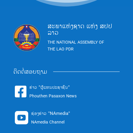
ສະພາແຫ່ງຊາດ ແຫ່ງ ສປປ
ລາວ
THE NATIONAL ASSEMBLY OF
THE LAO PDR
ຕິດຕໍ່ສອບຖາມ
ຂ່າວ "ຜູ້ແທນປະຊາຊົນ"

Phouthen Pasaxon News
ຊ່ອງຂ່າວ "NAmedia"

NAmedia Channel