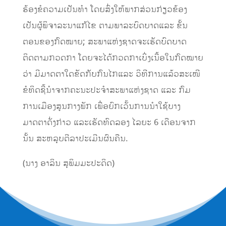
ຮ້ອງຂໍຄວາມເປັນທຳ ໂດຍສົ່ງໃຫ້ພາກສ່ວນກ່ຽວຂ້ອງ
ເປັນຜູ້ພິຈາລະນາແກ້ໄຂ ຕາມພາລະບົດບາດແລະ ຂັ້ນ
ຕອນຂອງກົດໝາຍ; ສະພາແຫ່ງຊາດຈະເຮັດບົດບາດ
ຕິດຕາມກວດກາ ໂດຍຈະໄດ້ກວດກາເບິ່ງເນື້ອໃນກົດໝາຍ
ວ່າ ມີມາດຕາໃດຂັດກັບກົນໄກແລະ ວິທີການແລ້ວສະເໜີ
ຂໍທິດຊີ້ນຳຈາກຄະນະປະຈຳສະພາແຫ່ງຊາດ ແລະ ກົມ
ການເມືອງສູນກາງພັກ ເພື່ອຍົກເວັ້ນການນຳໃຊ້ບາງ
ມາດຕາດັ່ງກ່າວ ແລະເຮັດທົດລອງ ໄລຍະ 6 ເດືອນຈາກ
ນັ້ນ ສະຫລຸບຕີລາປະເມີນຜົນຄືນ.
(ນາງ ອາລິນ ສຸພິມມະປະດິດ)