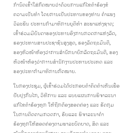
ກຳນົດເຂົ້າໃສ່ກົດໝາຍວ່າດ້ວຍການແກ້ໄຂຄຳຮ້ອງຂໍ
ຄວາມເປັນທຳ ໂດຍການເປັນປະທານຂອງທ່ານ ຄຳແພງ
ວິລະພັນ ປະທານກຳມາທິການຍຸຕິທຳ ສະພາແຫ່ງຊາດ;
ເຂົ້າຮ່ວມມີບັນດາຮອງປະທານອົງການກວດກາແຫ່ງລັດ,
ຮອງປະທານສານປະຊາຊົນສູງສຸດ, ຮອງລັດຖະມົນຕີ,
ຮອງຫົວໜ້າຫ້ອງວ່າການສຳນັກນາຍົກລັດຖະມົນຕີ, ຮອງ
ຫົວໜ້າຫ້ອງວ່າກາານສຳນັກງານປະທານປະເທດ ແລະ
ຮອງປະທາກຳມາທິການກົດໝາຍ.
ໃນກອງປະຊຸມ, ຜູ້ເຂົ້າຮ່ວມໄດ້ປະກອບຄຳຄິດຄຳເຫັນເພື່ອ
ປັບປຸງກົນໄກ, ວິທີການ ແລະ ແບບແຜນການພິຈາລະນາ
ແກ້ໄຂຄຳຮ້ອງທຸກ ໃຫ້ຖືກຕ້ອງສອດຄ່ອງ ແລະ ຮັດກຸມ
ໃນການຕິດຕາມກວດກາ, ຮັບແລະ ພິຈາລະນາຄຳ
ຮ້ອງທຸກໃຫ້ສອດຄ່ອງຕາມພາລະບົດບາດ, ສິດ ແລະ