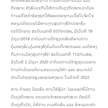
ໜ້າທີ່ຂອງແຕ່ລະອົງການ ຕາມລັດຖະທຳມະນູນ ແລະ
ກົດໝາຍ ທັງຮັບປະກັນໃຫ້ການປັບປຸງກົດໝາຍວ່າດ້ວຍ
ການແກ້ໄຂຄຳຮ້ອງທຸກໃຫ້ສອດຄ່ອງຕາມເນື້ອໃນຈິດໃຈ
ຂອງມະຕິຄະນະບໍລິຫານງານສູນກາງພັກປະຊາຊົນ
ປະຕິວັດລາວ ສະບັບເລກທີ 037/ຄປສພ, ລົງວັນທີ 18
ມິຖຸນາ2018 ວ່າດ້ວຍການຍົກສູງປະສິດທິພາບການ
ຄຸ້ມຄອງລັດ,ຄຸ້ມຄອງສັງຄົມດ້ວຍກົດໝາຍແລະ ມະຕິຂອງ
ກົມການເມືອງສູນກາງພັກ ສະບັບເລກທີ 112/ກມສພ,
ລົງວັນທີ 2 ມິຖຸນາ 2020 ວ່າດ້ວຍການຍົກສູງຄຸນນະພາບ
ການດຳເນີນຄະດີຕາມຂະບວນຍຸຕິທຳ ແລະ ສາມາດໄດ້
ຜ່ານໃນກອງປະຊຸມສະພາແຫ່ງຊາດ ໃນທ້າຍປີ 2022.
ທ່ານ ຄຳແພງ ວິລະພັນ ​ທ່ານ​ໃຫ້​ຮູ້ວ່າ: ໄລຍະແຕ່ທີ່​ມີ​ການ
ປັບປຸງກົດໝາຍ ຄະນະປະຈຳສະພາແຫ່ງຊາດ ຕ້ອງໄດ້
ປັບປຸງກົນໄກ, ວິທີການ ຕາມທິດຮັບ ແລະ ພິຈາລະນາຄໍາ