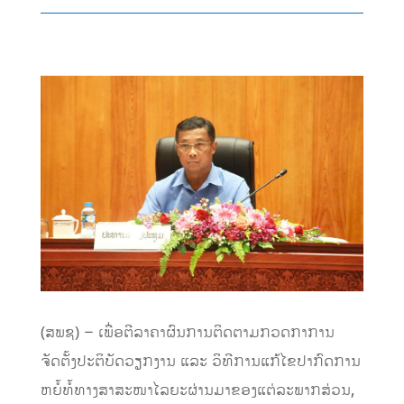
(ສພຊ) – ເພື່ອຕີລາຄາຜົນການຕິດຕາມກວດກາການ
ຈັດຕັ້ງປະຕິບັດວຽກງານ ແລະ ວິທີການແກ້ໄຂປາກົດການ
ຫຍໍ້ທໍ້ທາງສາສະໜາໄລຍະຜ່ານມາຂອງແຕ່ລະພາກສ່ວນ,