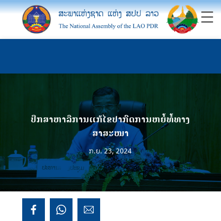
ປຶກສາຫາລືການແກ້ໄຂປາກົດການຫຍໍ້ທໍ້ທາງ
ສາສະໜາ
ກ.ຍ. 23, 2024