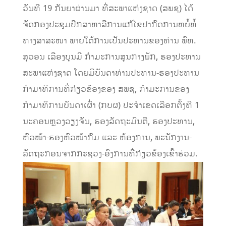
ວັນທີ 19 ກັນຍາຜ່ານມາ ທີ່ສະພາແຫ່ງຊາດ (ສພຊ) ໄດ້
ຈັດກອງປະຊຸມປຶກສາຫາລືການແກ້ໄຂປາກົດການຫຍໍ້ທໍ້
ທາງສາສະໜາ ພາຍໃຕ້ການເປັນປະທານຂອງທ່ານ ພົທ.
ສຸວອນ ເລືອງບຸນມີ ກໍາມະການສູນກາງພັກ, ຮອງປະທານ
ສະພາແຫ່ງຊາດ ໂດຍມີບັນດາທ່ານປະທານ-ຮອງປະທານ
ກຳມາທິການທີ່ກ່ຽວຂ້ອງຂອງ ສພຊ, ກຳມະການຂອງ
ກຳມາທິການບັນດາເຜົ່າ (ກບຜ) ປະຈຳເຂດເລືອກຕັ້ງທີ 1
ນະຄອນຫຼວງວຽງຈັນ, ຮອງລັດຖະມົນຕີ, ຮອງປະທານ,
ຫົວໜ້າ-ຮອງຫົວໜ້າກົມ ແລະ ຫ້ອງການ, ພະນັກງານ-
ລັດຖະກອນຈາກກະຊວງ-ອົງການທີ່ກ່ຽວຂ້ອງເຂົ້າຮ່ວມ.