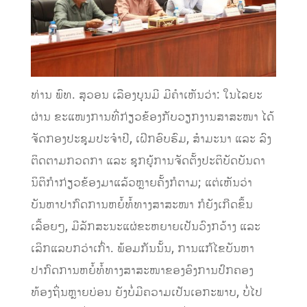
ທ່ານ ພົທ. ສຸວອນ ເລືອງບຸນມີ ມີຄຳເຫັນວ່າ: ໃນໄລຍະ
ຜ່ານ ຂະແໜງການທີ່ກ່ຽວຂ້ອງກັບວຽກງານສາສະໜາ ໄດ້
ຈັດກອງປະຊຸມປະຈໍາປີ, ເຝິກອົບຮົມ, ສໍາມະນາ ແລະ ລົງ
ຕິດຕາມກວດກາ ແລະ ຊຸກຍູ້ການຈັດຕັ້ງປະຕິບັດບັນດາ
ນິຕິກໍາກ່ຽວຂ້ອງມາແລ້ວຫຼາຍຄັ້ງກໍຕາມ; ແຕ່ເຫັນວ່າ
ບັນຫາປາກົດການຫຍໍ້ທໍ້ທາງສາສະໜາ ກໍຍັງເກີດຂຶ້ນ
ເລື້ອຍໆ, ມີລັກສະນະແຜ່ຂະຫຍາຍເປັນວົງກວ້າງ ແລະ
ເລິກແລບກວ່າເກົ່າ. ພ້ອມກັນນັ້ນ, ການແກ້ໄຂບັນຫາ
ປາກົດການຫຍໍ້ທໍ້ທາງສາສະໜາຂອງອົງການປົກຄອງ
ທ້ອງຖິ່ນຫຼາຍບ່ອນ ຍັງບໍ່ມີຄວາມເປັນເອກະພາບ, ບໍ່ໄປ