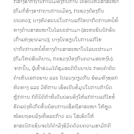
ກໍ່ສ້າງຮາກຖານການເມືອງກັບການ ເຄື່ອນໄຫວສາສະໜາ
(ກົມກໍ່ສ້າງຮາກຖານການເມືອງ, ກະຊວງປ້ອງກັນ
ປະເທດ); ບາງທັດສະນະໃນການແກ້ໄຂປາກົດການຫຍໍ້ທໍ້
ທາງດ້ານສາສະໜາໃນໄລຍະຜ່ານມາ (ສະຫະພັນນັກຮົບ
ເກົ່າແຫ່ງຊາດລາວ); ບາງບົດຮຽນໃນການແກ້ໄຂ
ປາກົດການຫຍໍ້ທໍ້ທາງດ້ານສາສະໜາໃນໄລຍະຜ່ານມາ
(ກົມໃຫຍ່ສັນຕິບານ, ກະຊວງປ້ອງກັນຄວາມສະຫງົບ).
ຈາກນັ້ນ, ຜູ້ເຂົ້າຮ່ວມໄດ້ສຸມສະຕິປັນຍາປະ ກອບຄໍາຄິດ
ຄໍາເຫັນເອກະພາບ ແລະ ໄປລວງດຽວກັນ ພ້ອມທັງຊອກ
ທິດທາງ ແລະ ວິທີການ ເພື່ອເປັນຂໍ້ມູນໃນການກໍານົດ
ຫຼັກການ ກໍຄືນິຕິກໍາທີ່ເປັນບ່ອນອີງໃຫ້ແກ່ການແກ້ໄຂຂໍ້
ຂັດແຍ່ງທີ່ເກີດຂຶ້ນຍ້ອນການເຊື່ອຖືສາສະໜາ ໃຫ້ຫຼຸດ
ໜ້ອຍຖອຍລົງເທື່ອລະກ້າວ ແນ ໃສ່ເຮັດໃຫ້
ສາສະນິກະຊົນຈະໄດ້ດໍາລົງຊີວິດດ້ວຍຄວາມສາມັກຄີ