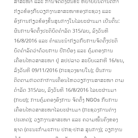
ສາສະໜາ ແລະ ການຈັດຕັ້ງຜັນຂະ ຫຍາຍບັນດານິຕິກໍາ
ກ່ຽວຂ້ອງກັບວຽກງານສາສະໜາຂອງກະຊວງ ແລະ
ອົງການກ່ຽວຂ້ອງຂັ້ນສູນກາງໃນໄລຍະຜ່ານມາ ເປັນຕົ້ນ:
ຜົນການຈັດຕັ້ງປະຕິບັດດໍາລັດ 315/ລບ, ລົງວັນທີ
16/8/2016 ແລະ ຄໍາແນະນໍາກ່ຽວກັບການຈັດຕັ້ງປະຕິ
ບັດດໍາລັດວ່າດ້ວຍການ ປົກປ້ອງ ແລະ ຄຸ້ມຄອງການ
ເຄື່ອນໄຫວສາສະໜາ ຢູ່ ສປປລາວ ສະບັບເລກທີ 16/ພນ,
ລົງວັນທີ 09/11/2016 (ກະຊວງພາຍໃນ); ຜົນການ
ຕິດຕາມກວດກາການເຄື່ອນໄຫວວຽກງານສາສະໜາ ຕາມ
ດຳລັດ 315/ລບ, ລົງວັນທີ 16/8/2016 ໄລຍະຜ່ານມາ
(ກບຜ); ການຄຸ້ມຄອງອົງການ ຈັດຕັ້ງ NGOs ກັບການ
ເຄື່ອນໄຫວສາສະໜາໄລຍະຜ່ານມາ (ກະຊວງການຕ່າງ
ປະເທດ); ວຽກງານສາສະໜາ ແລະ ຄວາມໝັ້ນຄົງຂອງ
ຊາດ (ຄະນະກຳມະການ ປກຊ-ປກສ ສູນກາງ); ວຽກງານ