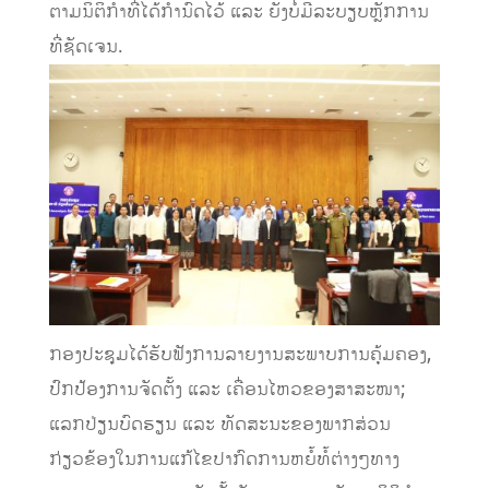
ຕາມນິຕິກໍາທີ່ໄດ້ກໍານົດໄວ້ ແລະ ຍັງບໍ່ມີລະບຽບຫຼັກການ
ທີ່ຊັດເຈນ.
ກອງປະຊຸມໄດ້ຮັບຟັງການລາຍງານສະພາບການຄຸ້ມຄອງ,
ປົກປ້ອງການຈັດຕັ້ງ ແລະ ເຄື່ອນໄຫວຂອງສາສະໜາ;
ແລກປ່ຽນບົດຮຽນ ແລະ ທັດສະນະຂອງພາກສ່ວນ
ກ່ຽວຂ້ອງໃນການແກ້ໄຂປາກົດການຫຍໍ້ທໍ້ຕ່າງໆທາງ