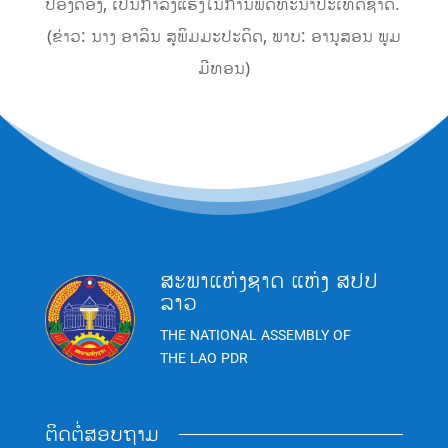
ປອງດອງ, ເປັນກໍາລັງແຮງໃນການພັດທະນາປະເທດຊາດ.
(ຂ່າວ: ນາງ ອາລິນ ສຸພິມມະປະດິດ, ພາບ: ອານຸສອນ ພູມ
ມີທອນ)
ສະພາແຫ່ງຊາດ ແຫ່ງ ສປປ
ລາວ
THE NATIONAL ASSEMBLY OF
THE LAO PDR
ຕິດຕໍ່ສອບຖາມ