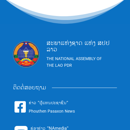
ສະພາແຫ່ງຊາດ ແຫ່ງ ສປປ
ລາວ
THE NATIONAL ASSEMBLY OF
THE LAO PDR
ຕິດຕໍ່ສອບຖາມ
ຂ່າວ "ຜູ້ແທນປະຊາຊົນ"

Phouthen Pasaxon News
ຊ່ອງຂ່າວ "NAmedia"