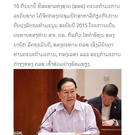
10 ກັນຍານີ້ ທີ່ສະພາແຫ່ງຊາດ (ສພຊ) ຄະນະກໍາມະການ
ລະດັບຊາດ ໄດ້ຈັດກອງປະຊຸມປຶກສາຫາລືກ່ຽວກັບການ
ປັບປຸງລັດຖະທຳມະນູນ ສະບັບປີ 2015 ໂດຍການເປັນ
ປະທານຂອງທ່ານ ສຈ. ປອ. ກິແກ້ວ ໄຂຄຳພິທູນ ຮອງ
ນາຍົກ ລັດຖະມົນຕີ, ຮອງປະທານ ຄລຊ ເຊິ່ງມີບັນດາ
ທ່ານຄະນະກຳມະການ, ກອງເລຂາ ແລະ ອະນຸກຳມະການ
ຕ່າງໆຂອງ ຄລຊ ເຂົ້າຮ່ວມຢ່າງພ້ອມພຽງ.