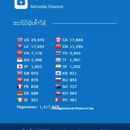

NAmedia Channel
ສະຖິຕິຜູ້ເຂົ້າໃຊ້