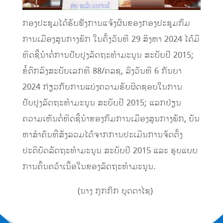
ກອງປະຊຸມໄດ້ຮັບຟັງການແຈ້ງຜົນຂອງກອງປະຊຸມກົມ
ການເມືອງສູນກາງພັກ ໃນຄັ້ງວັນທີ 29 ສິງຫາ 2024 ໄດ້ມີ
ທິດຊີ້ນໍາຕໍ່ການປັບປຸງລັດຖະທໍາມະນູນ ສະບັບປີ 2015;
ຂໍ້ຕົກລົງສະບັບເລກທີ 88/ຄລຊ, ລົງວັນທີ 6 ກັນຍາ
2024 ກ່ຽວກັບການແບ່ງຄວາມຮັບຜິດຊອບໃນການ
ປັບປຸງລັດຖະທໍາມະນູນ ສະບັບປີ 2015; ແລກປ່ຽນ
ຄວາມເຫັນຕໍ່ທິດຊີ້ນໍາຂອງກົມການເມືອງສູນກາງພັກ, ບັນ
ຫາສໍາຄັນທີ່ສັງລວມໄດ້ຈາກການປະເມີນການຈັດຕັ້ງ
ປະຕິບັດລັດຖະທໍາມະນູນ ສະບັບປີ 2015 ແລະ ຮູບແບບ
ການຄົ້ນຄວ້າເນື້ອໃນຂອງລັດຖະທຳມະນູນ.
(ນາງ ກຸກກິກ ບຸດດາໄຊ)