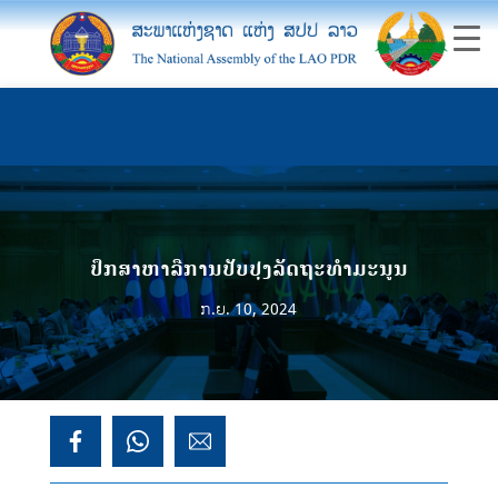
ປຶກສາຫາລືການປັບປຸງລັດຖະທຳມະນູນ
ກ.ຍ. 10, 2024