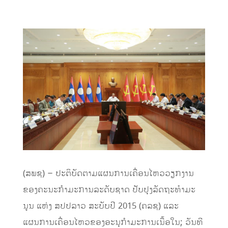
(ສພຊ) – ປະຕິບັດຕາມແຜນການເຄື່ອນໄຫວວຽກງານ
ຂອງຄະນະກໍາມະການລະດັບຊາດ ປັບປຸງລັດຖະທໍາມະ
ນູນ ແຫ່ງ ສປປລາວ ສະບັບປີ 2015 (ຄລຊ) ແລະ
ແຜນການເຄື່ອນໄຫວຂອງອະນຸກຳມະການເນື້ອໃນ; ວັນທີ