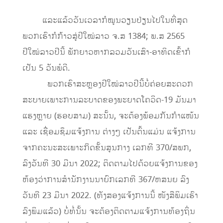
ແລະແລ້ວວັນເວລາກໍໝູນວຽນປ່ຽນໄປໃນທີ່ສຸດ
ພວກເຮົາກໍກ້າວສູ່ປີໃໝ່ລາວ ຈ.ສ 1384; ພ.ສ 2565
ປີໃໝ່ລາວປີນີ້ ພັກຍາວຫາກລວມວັນເສົາ-ອາທິດເຂົ້າກໍ
ເປັນ 5 ວັນພໍດີ.
​ພວກເຮົາສະຫຼອງປີໃໝ່ລາວປີນີ້ບໍ່ຄ່ອຍສະດວກ
ສະບາຍເພາະການລະບາດຂອງພະຍາດໂຄວິດ-19 ມັນມາ
ແຮງຫຼາຍ (ຮອບສາມ) ສະນັ້ນ, ຈະຕ້ອງພ້ອມກັນກຳແໜ້ນ
ແລະ ເຊື່ອມຊຶມແຈ້ງການ ຕ່າງໆ ເປັນຕົ້ນແມ່ນ ແຈ້ງການ
ຈາກຄະນະສະເພາະກິດຂັ້ນສູນກາງ ເລກທີ 370/ສພກ,
ລົງວັນທີ 30 ມີນາ 2022; ຕິດຕາມໄປດ້ວຍແຈ້ງການຂອງ
ຫ້ອງວ່າການສຳນັກງານນາຍົກເລກທີ 367/ຫສນຍ ລົງ
ວັນທີ 23 ມີນາ 2022. (ທັງສອງແຈ້ງການນີ້ ໜັງສືພິມເຮົາ
ລົງພິມແລ້ວ) ບໍ່ທໍ່ນັ້ນ ຈະຕ້ອງຕິດຕາມແຈ້ງການທ້ອງຖິ່ນ