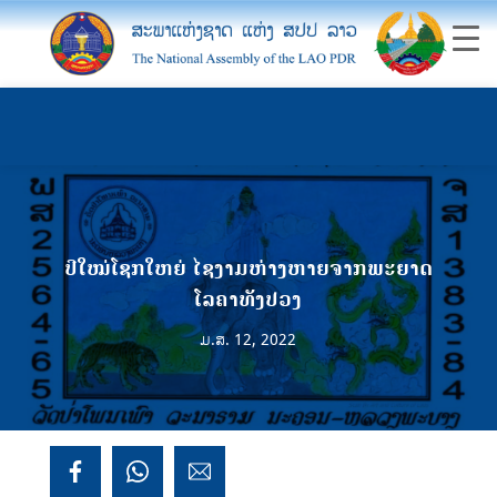
ປີໃໝ່ໂຊກໃຫຍ່ ໄຊງາມຫ່າງຫາຍຈາກພະຍາດ
ໂລຄາທັງປວງ
ມ.ສ. 12, 2022