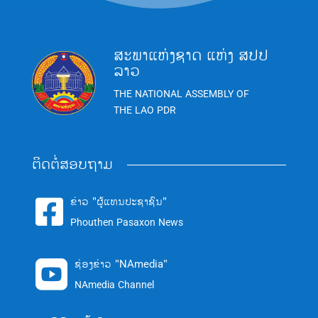
ສະພາແຫ່ງຊາດ ແຫ່ງ ສປປ
ລາວ
THE NATIONAL ASSEMBLY OF
THE LAO PDR
ຕິດຕໍ່ສອບຖາມ
ຂ່າວ "ຜູ້ແທນປະຊາຊົນ"

Phouthen Pasaxon News
ຊ່ອງຂ່າວ "NAmedia"

NAmedia Channel