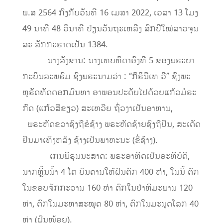
ພ.ສ 2564 ກົງກັບວັນທີ 16 ເມສາ 2022, ເວລາ 13 ໂມງ
49 ນາທີ 48 ວິນາທີ ປ່ຽນວັນຖະເຫລີງ ສົກປີໃໝ່ລາວຈຸນ
ລະ ສັກກະຣາດເປັນ 1384.
ນາງສັງຂານ: ນາງເທບທິດາອົງທີ 5 ຂອງພຣະຍາ
ກະບິນລະພຣົມ ຊົງພຣະນາມວ່າ : “ກິຣິນີເທ ວີ” ຊົງພະ
ຫຸຣັດທັດດອກມົນທາ ອາພອນປະດັບໄປດ້ວຍແກ້ວມໍຣະ
ກົດ (ແກ້ວສີຂຽວ) ສະເຫວີຍ ຖົ່ວງາເປັນອາຫານ,
ພຣະຫັດຂວາຊົງຖືຂໍຊ້າງ ພຣະຫັດຊ້າຍຊົງຖືປືນ, ສະເດັດ
ຢືນມາເທິງຫລັງ ຊ້າງເປັນພາຫະນະ (ຂີ່ຊ້າງ).
ເກນພິຣຸນນະສາດ: ພຣະອາທິດເປັນອະທິບໍດີ,
ນາກຫຼິ້ນນໍ້າ 4 ໂຕ ບັນດານໃຫ້ຝົນຕົກ 400 ຫ່າ, ໃນນີ້ ຕົກ
ໃນຂອບຈັກກະວານ 160 ຫ່າ ຕົກໃນປ່າຫິມະພານ 120
ຫ່າ, ຕົກໃນມະຫາສະໝຸດ 80 ຫ່າ, ຕົກໃນມະນຸດໂລກ 40
ຫ່າ (ຝົນໜ້ອຍ).