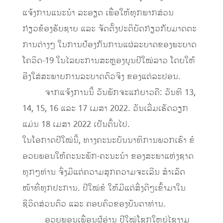
ແຈ້ງການແນະນໍາ ລະອຽດ ເພື່ອໃຫ້ທຸກພາກສ່ວນ
ກ່ຽວຂ້ອງຮັບຊາບ ແລະ ຈັດຕັ້ງປະຕິບັດກ່ຽວກັບມາດຕະ
ການຕ່າງໆ ໃນການປ້ອງກັນການແຜ່ລະບາດຂອງພະຍາດ
ໂຄວິດ-19 ໃນໄລຍະການສະຫຼອງບຸນປີໃໝ່ລາວ ໂດຍໃຫ້
ອີງໃສ່ສະພາບການລະບາດຕົວຈິງ ຂອງແຕ່ລະປອນ.
ຈາກແຈ້ງການນີ້ ວັນພັກຈະແກ່ຍາວຄື: ວັນທີ 13,
14, 15, 16 ແລະ 17 ເມສາ 2022. ວັນເລີ່ມເຮັດວຽກ
ແມ່ນ 18 ເມສາ 2022 ເປັນຕົ້ນໄປ.
ໃນໂອກາດປີໃໝ່ນີ້, ທາງຄະນະບັນນາທິການພວກເຮົາ ຂໍ
ອວຍພອນໃຫ້ຄະນະພັກ-ຄະນະນຳ ຂອງສະພາແຫ່ງຊາດ
ທຸກໆທ່ານ ຈົ່ງມີແຕ່ຄວາມສຸກຄວາມຈະເລີນ ສຳເລັດ
ໜ້າທີ່ທຸກປະການ. ປີໃໝ່ຂໍ ໃຫ້ມີແຕ່ສິ່ງດີໆເຂົ້າມາໃນ
ຊີວິດສ່ວນຕົວ ແລະ ຄອບຄົວຂອງບັນດາທ່ານ.
ອວຍພອນເພື່ອນຜູ້ອ່ານ ປີໃໝ່ໂຊກໃຫຍ່ໄຊງາມ