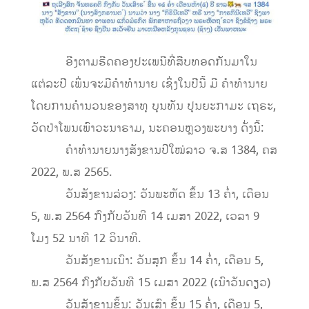
​ ອີງຕາມຮີດຄອງປະເພນີທີ່ສືບທອດກັນມາໃນ
ແຕ່ລະປີ ເພິ່ນຈະມີຄຳທຳນາຍ ເຊິ່ງໃນປີນີ້ ມີ ຄຳທຳນາຍ
ໂດຍການຄຳນວນຂອງສາທຸ ບຸນທັນ ປຸນຍະກາມະ ເຖຣະ,
ວັດປ່າໂພນເພົາວະນາຣາມ, ນະຄອນຫຼວງພະບາງ ດັ່ງນີ້:
ຄໍາທໍານາຍນາງສັງຂານປີໃໝ່ລາວ ຈ.ສ 1384, ຄສ
2022, ພ.ສ 2565.
ວັນສັງຂານລ່ວງ: ວັນພະຫັດ ຂຶ້ນ 13 ຄ່ຳ, ເດືອນ
5, ພ.ສ 2564 ກົງກັບວັນທີ 14 ເມສາ 2022, ເວລາ 9
ໂມງ 52 ນາທີ 12 ວິນາທີ.
ວັນສັງຂານເນົາ: ວັນສຸກ ຂຶ້ນ 14 ຄ່ຳ, ເດືອນ 5,
ພ.ສ 2564 ກົງກັບວັນທີ 15 ເມສາ 2022 (ເນົາວັນດຽວ)
ວັນສັງຂານຂຶ້ນ: ວັນເສົາ ຂຶ້ນ 15 ຄໍ່າ, ເດືອນ 5,