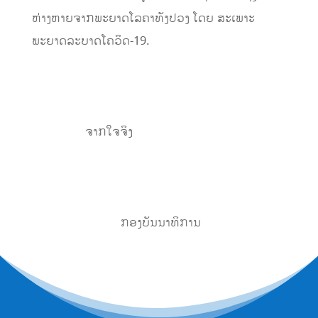
ຫ່າງຫາຍຈາກພະຍາດໂລຄາທັງປວງ ໂດຍ ສະເພາະ
ພະຍາດລະບາດໂຄວິດ-19.
ຈາກໃຈຈິງ
ກອງບັນນາທິການ