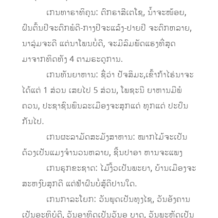
ເກນທາຣາທິຄຸນ: ຕົກຣາສີເຕໂຊ, ນ້ຳຈະໜ້ອຍ,
ຝົນຕົ້ນປີຈະຕົກພໍດີ-ກາງປີຈະແລ້ງ-ປາຍປີ ຈະຕົກຫລາຍ,
ນາລຸ່ມຈະດີ ແຕ່ນາໂພນບໍ່ດີ, ຈະມີລົມພັດແຮງທີ່ສຸດ
ມາຈາກທິດທັງ 4 ຕາມຣະດູການ.
ເກນທັນຍາຫານ: ຊື່ວ່າ ປັຈສິມະ,ເຂົ້າກ້າໄຮ່ນາຈະ
ໄດ້ແຕ່ 1 ສ່ວນ ເສຍໄປ 5 ສ່ວນ, ໂພຊະນີ ຍາຫານມີພໍ
ຄວນ, ປະຊາຊົນພົນລະເມືອງຈະສຸກແດ່ ທຸກແດ່ ປະປົນ
ກັນໄປ.
ເກນຜະລາມັດສະມັງສາຫານ: ໝາກໄມ້ຈະເປັນ
ດ້ວງເປັນແມງຈໍານວນຫລາຍ, ຊີ້ນປາອາ ຫານຈະແພງ
ເກນຣຸກຂະຊາດ: ໄມ້ງິ້ວເປັນພະຍາ, ບ້ານເມືອງຈະ
ສະຫງົບສຸກດີ ແຕ່ຟ້າຝົນບໍ່ສູ້ດີປານໃດ.
ເກນກາລະໂຍກ: ວັນພຸດເປັນທຸງໄຊ, ວັນອັງຄານ
ເປັນອະທິບໍດີ, ວັນອາທິດເປັນວັນອຸ ບາດ, ວັນພະຫັດເປັນ