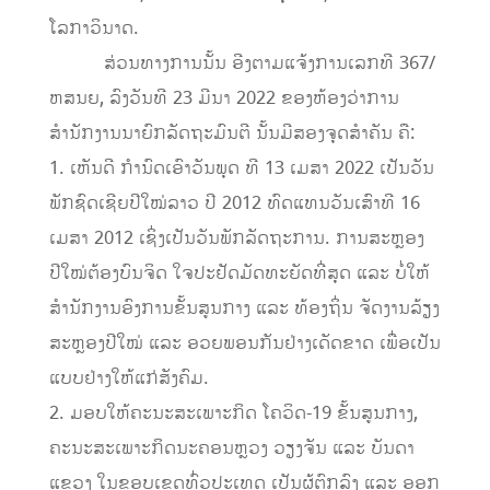
ໂລກາວິນາດ.
​ ສ່ວນທາງການນັ້ນ ອີງຕາມແຈ້ງການເລກທີ 367/
ຫສນຍ, ລົງວັນທີ 23 ມີນາ 2022 ຂອງຫ້ອງວ່າການ
ສຳນັກງານນາຍົກລັດຖະມົນຕີ ນັ້ນມີສອງຈຸດສຳຄັນ ຄື:
1. ເຫັນດີ ກຳນົດເອົາວັນພຸດ ທີ 13 ເມສາ 2022 ເປັນວັນ
ພັກຊົດເຊີຍປີໃໝ່ລາວ ປີ 2012 ທົດແທນວັນເສົາທີ 16
ເມສາ 2012 ເຊິ່ງເປັນວັນພັກລັດຖະການ. ການສະຫຼອງ
ປີໃໝ່ຕ້ອງບົນຈິດ ໃຈປະຢັດມັດທະຍັດທີ່ສຸດ ແລະ ບໍ່ໃຫ້
ສໍານັກງານອົງການຂັ້ນສູນກາງ ແລະ ທ້ອງຖິ່ນ ຈັດງານລ້ຽງ
ສະຫຼອງປີໃໝ່ ແລະ ອວຍພອນກັນຢ່າງເດັດຂາດ ເພື່ອເປັນ
ແບບຢ່າງໃຫ້ແກ່ສັງຄົມ.
2. ມອບໃຫ້ຄະນະສະເພາະກິດ ໂຄວິດ-19 ຂັ້ນສູນກາງ,
ຄະນະສະເພາະກິດນະຄອນຫຼວງ ວຽງຈັນ ແລະ ບັນດາ
ແຂວງ ໃນຂອບເຂດທົ່ວປະເທດ ເປັນຜູ້ຕົກລົງ ແລະ ອອກ