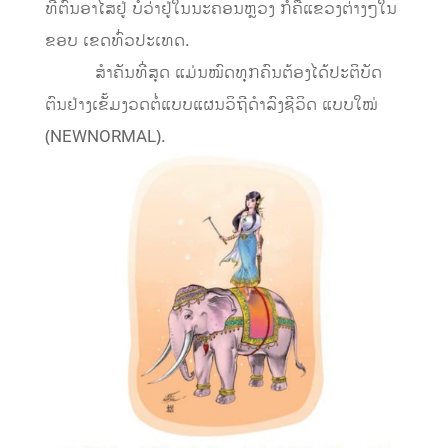
ທີ່ຕົນອາໄສຢູ່ ບໍ່ວ່າຢູ່ໃນນະຄອນຫຼວງ ກໍຄືແຂວງຕ່າງໆໃນ
ຂອບ ເຂດທົ່ວປະເທດ.
​ ສຳຄັນທີ່ສຸດ ແມ່ນໝົດທຸກຄົນຕ້ອງໄດ້ປະຕິບັດ
ຕົນຢ່າງເຂັ້ມງວດຕໍ່ແບບແຜນວິຖີດຳລົງຊີວິດ ແບບໃໝ່
(NEWNORMAL).