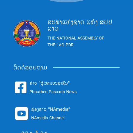
ສະພາແຫ່ງຊາດ ແຫ່ງ ສປປ
ລາວ
THE NATIONAL ASSEMBLY OF
THE LAO PDR
ຕິດຕໍ່ສອບຖາມ
ຂ່າວ "ຜູ້ແທນປະຊາຊົນ"

Phouthen Pasaxon News
ຊ່ອງຂ່າວ "NAmedia"

NAmedia Channel