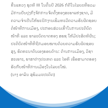
ຂັ້ນແຂວງ ຊຸດທີ III ໃນຕົ້ນປີ 2026 ກໍຄືໃນໄລຍະທີ່ພວມ
ມີການປັບປຸງກົງຈັກການຈັດຕັ້ງຂອງສະພາແຫ່ງຊາດ, ມີ
ຄວາມຈຳເປັນໃຫ້ພະນັກງານເພີ່ມທະວີຄວາມຮັບຜິດຊອບ
ຕໍ່ໜ້າທີ່ການເມືອງ, ປະກອບສ່ວນເຂົ້າໃນການປະຕິບັດ
ໜ້າທີ່ ແລະ ພາລະບົດບາດຂອງ ສພຊ ໃຫ້ມີປະສິດທິຜົນ;
ປະຕິບັດໜ້າທີ່ທີ່ຖືກມອບໝາຍດ້ວຍຄວາມຮັບຜິດຊອບ
ສູງ, ພັດທະນາຕົນເອງຮອບດ້ານ: ດ້ານການເມືອງ, ວິຊາ
ສະເພາະ, ພາສາຕ່າງປະເທດ ແລະ ໄອທີ ເພື່ອສາມາດຮອງ
ຮັບກັບໜ້າທີ່ການເມືອງໃນໄລຍະໃໝ່.
(ນາງ ອາລິນ ສຸພິມມະປະດິດ)