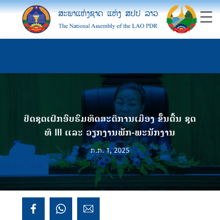
ປິດຊຸດເຝິກອົບຮົມທິດສະດີການເມືອງ ຂັ້ນຕົ້ນ ຊຸດ
ທີ III ແລະ ວຽກງານພັກ-ພະນັກງານ
ກ.ກ. 1, 2025