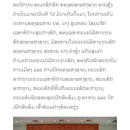
ພະນັກງານ-ສະມາຊິກພັກ ຂອງສະພາແຫ່ງຊາດ ພາຍຫຼັງ
ດໍາເນີນມາແຕ່ວັນທີ 12 ມີນາເປັນຕົ້ນມາ, ໂດຍການເປັນ
ປະທານຂອງສະຫາຍ ປອ. ນາງ ສູນທອນ ໄຊຍະຈັກ
ເລຂາທິການສູນກາງພັກ, ຮອງເລຂາຄະນະບໍລິຫານງານ
ພັກສະພາແຫ່ງຊາດ; ມີສະຫາຍໃນຄະນະບໍລິຫານງານພັກ
ສະພາແຫ່ງຊາດ; ສະຫາຍ ນາງ ຄຳຫຼ້າ ແກ້ວອຸ່ນຄຳ
ກຳມະການຄະນະບໍລິຫານງານພັກ, ຮອງຫົວໜ້າສະຖາບັນ
ການເມືອງ ແລະ ການປົກຄອງແຫ່ງຊາດ; ຄະນະພັກ
ຮາກຖານຄະນະເລຂາທິການສະພາແຫ່ງຊາດ, ໜ່ວຍພັກ
ຮາກຖານ, ໜ່ວຍພັກທີ່ຂຶ້ນກັບຄະນະພັກຮາກຖານ,
ຄະນະຮັບຜິດຊອບຊຸດເຝິກອົບຮົມ, ຄູ-ອາຈານ ແລະ ນັກ
ເຝິກອົບຮົມ ເຂົ້າຮ່ວມຢ່າງພ້ອມພຽງ.