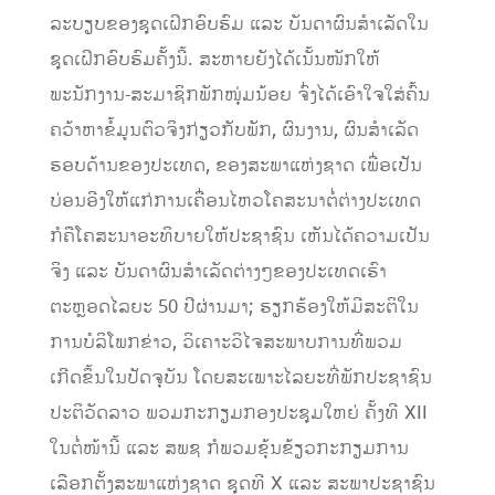
ລະບຽບຂອງຊຸດເຝິກອົບຮົມ ແລະ ບັນດາຜົນສຳເລັດໃນ
ຊຸດເຝິກອົບຮົມຄັ້ງນີ້. ສະຫາຍຍັງໄດ້ເນັ້ນໜັກໃຫ້
ພະນັກງານ-ສະມາຊິກພັກໜຸ່ມນ້ອຍ ຈົ່ງໄດ້ເອົາໃຈໃສ່ຄົ້ນ
ຄວ້າຫາຂໍ້ມູນຕົວຈິງກ່ຽວກັບພັກ, ຜົນງານ, ຜົນສໍາເລັດ
ຮອບດ້ານຂອງປະເທດ, ຂອງສະພາແຫ່ງຊາດ ເພື່ອເປັນ
ບ່ອນອີງໃຫ້ແກ່ການເຄື່ອນໄຫວໂຄສະນາຕໍ່ຕ່າງປະເທດ
ກໍຄືໂຄສະນາອະທິບາຍໃຫ້ປະຊາຊົນ ເຫັນໄດ້ຄວາມເປັນ
ຈິງ ແລະ ບັນດາຜົນສໍາເລັດຕ່າງໆຂອງປະເທດເຮົາ
ຕະຫຼອດໄລຍະ 50 ປີຜ່ານມາ; ຮຽກຮ້ອງໃຫ້ມີສະຕິໃນ
ການບໍລິໂພກຂ່າວ, ວິເຄາະວິໄຈສະພາບການທີ່ພວມ
ເກີດຂຶ້ນໃນປັດຈຸບັນ ໂດຍສະເພາະໄລຍະທີ່ພັກປະຊາຊົນ
ປະຕິວັດລາວ ພວມກະກຽມກອງປະຊຸມໃຫຍ່ ຄັ້ງທີ XII
ໃນຕໍ່ໜ້ານີ້ ແລະ ສພຊ ກໍພວມຂຸ້ນຂ້ຽວກະກຽມການ
ເລືອກຕັ້ງສະພາແຫ່ງຊາດ ຊຸດທີ X ແລະ ສະພາປະຊາຊົນ