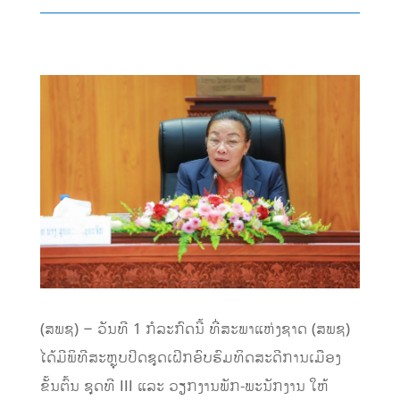
(ສພຊ) – ວັນທີ 1 ກໍລະກົດນີ້ ທີ່ສະພາແຫ່ງຊາດ (ສພຊ)
ໄດ້ມີພິທີສະຫຼຸບປິດຊຸດເຝິກອົບຮົມທິດສະດີການເມືອງ
ຂັ້ນຕົ້ນ ຊຸດທີ III ແລະ ວຽກງານພັກ-ພະນັກງານ ໃຫ້