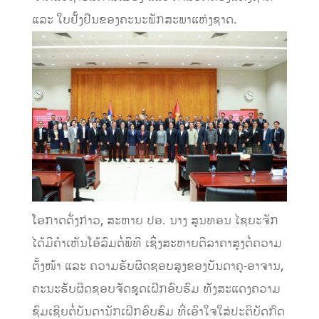
ແລະ ໃບຢັ້ງຢືນຂອງຄະນະພັກສະພາແຫ່ງຊາດ.
ໂອກາດດັ່ງກ່າວ, ສະຫາຍ ປອ. ນາງ ສູນທອນ ໄຊຍະຈັກ
ໄດ້ມີຄຳເຫັນໂອ້ລົມຕໍ່ພິທີ ເຊິ່ງສະຫາຍຕີລາຄາສູງຕໍ່ຄວາມ
ຕັ້ງໜ້າ ແລະ ຄວາມຮັບຜິດຊອບສູງຂອງບັນດາຄູ-ອາຈານ,
ຄະນະຮັບຜິດຊອບຈັດຊຸດເຝິກອົບຮົມ ທັງສະແດງຄວາມ
ຊົມເຊີຍຕໍ່ບັນດານັກເຝິກອົບຮົມ ທີ່ເອົາໃຈໃສ່ປະຕິບັດກົດ