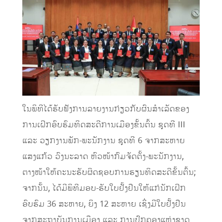
ໃນພິທີໄດ້ຮັບຟັງການລາຍງານກ່ຽວກັບຜົນສໍາເລັດຂອງ
ການເຝິກອົບຮົມທິດສະດີການເມືອງຂັ້ນຕົ້ນ ຊຸດທີ III
ແລະ ວຽກງານພັກ-ພະນັກງານ ຊຸດທີ 6 ຈາກສະຫາຍ
ແສງແກ້ວ ວົງນະລາດ ຫົວໜ້າກົມຈັດຕັ້ງ-ພະນັກງານ,
ຕາງໜ້າໃຫ້ຄະນະຮັບຜິດຊອບການຮຽນທິດສະດີຂັ້ນຕົ້ນ;
ຈາກນັ້ນ, ໄດ້ມີພິທີມອບ-ຮັບໃບຢັ້ງຢືນໃຫ້ແກ່ນັກເຝິກ
ອົບຮົມ 36 ສະຫາຍ, ຍິງ 12 ສະຫາຍ ເຊິ່ງມີໃບຢັ້ງຢືນ
ຈາກສະຖາບັນການເມືອງ ແລະ ການປົກຄອງແຫ່ງຊາດ