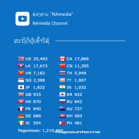
ຊ່ອງຂ່າວ "NAmedia"

NAmedia Channel
ສະຖິຕິຜູ້ເຂົ້າໃຊ້