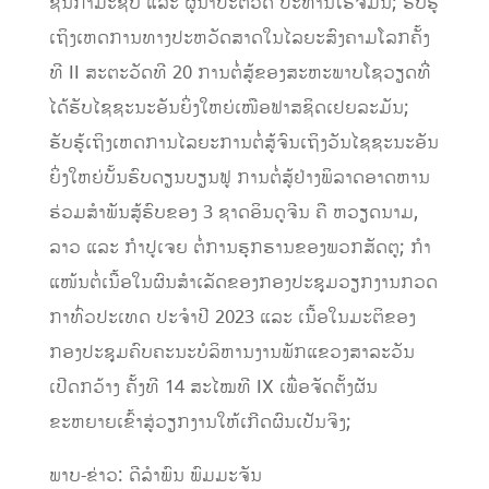
ຊັ້ນກໍາມະຊີບ ແລະ ຜູ້ນໍາປະຕິວັດ ປະທານໂຮ່ຈິມິນ; ຮັບຮູ້
ເຖິງເຫດການທາງປະຫວັດສາດໃນໄລຍະສົງຄາມໂລກຄັ້ງ
ທີ II ສະຕະວັດທີ 20 ການຕໍ່ສູ້ຂອງສະຫະພາບໂຊວຽດທີ່
ໄດ້ຮັບໄຊຊະນະອັນຍິ່ງໃຫຍ່ເໜືອຟາສຊິດເຢຍລະມັນ;
ຮັບຮູ້ເຖິງເຫດການໄລຍະການຕໍ່ສູ້ຈົນເຖິງວັນໄຊຊະນະອັນ
ຍິ່ງໃຫຍ່ບັ້ນຮົບດຽນບຽນຟູ ການຕໍ່ສູ້ຢ່າງພິລາດອາດຫານ
ຮ່ວມສໍາພັນສູ້ຮົບຂອງ 3 ຊາດອິນດູຈີນ ຄື ຫວຽດນາມ,
ລາວ ແລະ ກໍາປູເຈຍ ຕໍ່ການຮຸກຮານຂອງພວກສັດຕູ; ກໍາ
ແໜ້ນຕໍ່ເນື້ອໃນຜົນສໍາເລັດຂອງກອງປະຊຸມວຽກງານກວດ
ກາທົ່ວປະເທດ ປະຈໍາປີ 2023 ແລະ ເນື້ອໃນມະຕິຂອງ
ກອງປະຊຸມຄົບຄະນະບໍລິຫານງານພັກແຂວງສາລະວັນ
ເປີດກວ້າງ ຄັ້ງທີ 14 ສະໄໝທີ IX ເພື່ອຈັດຕັ້ງຜັນ
ຂະຫຍາຍເຂົ້າສູ່ວຽກງານໃຫ້ເກີດຜົນເປັນຈິງ;
ພາບ-ຂ່າວ: ດີລໍາພົນ ພົມມະຈັນ