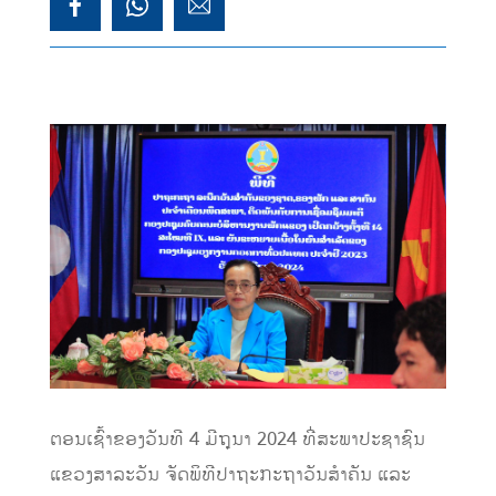
ຕອນເຊົ້າຂອງວັນທີ 4 ມີຖຸນາ 2024 ທີ່ສະພາປະຊາຊົນ
ແຂວງສາລະວັນ ຈັດພິທີປາຖະກະຖາວັນສໍາຄັນ ແລະ