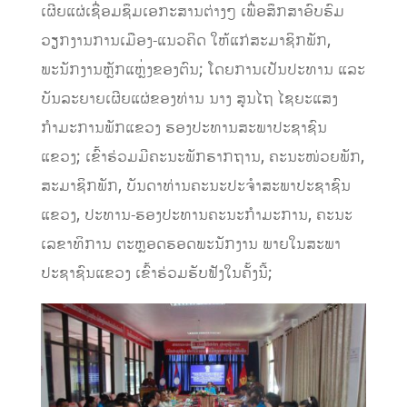
ເຜີຍແຜ່ເຊື່ອມຊຶມເອກະສານຕ່າງໆ ເພື່ອສຶກສາອົບຮົມ
ວຽກງານການເມືອງ-ແນວຄິດ ໃຫ້ແກ່ສະມາຊິກພັກ,
ພະນັກງານຫຼັກແຫຼ່ງຂອງຕົນ; ໂດຍການເປັນປະທານ ແລະ
ບັນລະຍາຍເຜີຍແຜ່ຂອງທ່ານ ນາງ ສູນໄຖ ໄຊຍະແສງ
ກໍາມະການພັກແຂວງ ຮອງປະທານສະພາປະຊາຊົນ
ແຂວງ; ເຂົ້າຮ່ວມມີຄະນະພັກຮາກຖານ, ຄະນະໜ່ວຍພັກ,
ສະມາຊິກພັກ, ບັນດາທ່ານຄະນະປະຈໍາສະພາປະຊາຊົນ
ແຂວງ, ປະທານ-ຮອງປະທານຄະນະກໍາມະການ, ຄະນະ
ເລຂາທິການ ຕະຫຼອດຮອດພະນັກງານ ພາຍໃນສະພາ
ປະຊາຊົນແຂວງ ເຂົ້າຮ່ວມຮັບຟັງໃນຄັ້ງນີ້;