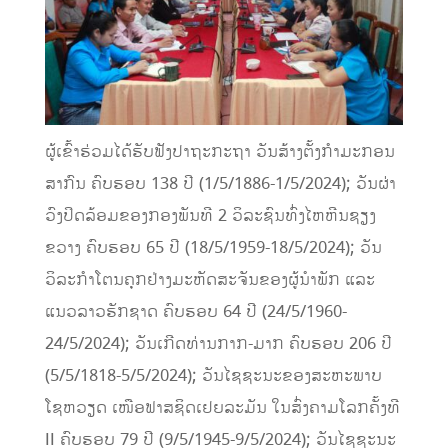
ຜູ້ເຂົ້າຮ່ວມໄດ້ຮັບຟັງປາຖະກະຖາ ວັນສ້າງຕັ້ງກໍາມະກອນ
ສາກົນ ຄົບຮອບ 138 ປີ (1/5/1886-1/5/2024); ວັນຜ່າ
ວົງປິດລ້ອມຂອງກອງພັນທີ 2 ວິລະຊົນທົ່ງໄຫຫີນຊຽງ
ຂວາງ ຄົບຮອບ 65 ປີ (18/5/1959-18/5/2024); ວັນ
ວິລະກໍາໂຕນຄຸກຢ່າງມະຫັດສະຈັນຂອງຜູ້ນໍາພັກ ແລະ
ແນວລາວຮັກຊາດ ຄົບຮອບ 64 ປີ (24/5/1960-
24/5/2024); ວັນເກີດທ່ານກາກ-ມາກ ຄົບຮອບ 206 ປີ
(5/5/1818-5/5/2024); ວັນໄຊຊະນະຂອງສະຫະພາບ
ໂຊຫວຽດ ເໜືອຟາສຊິດເຢຍລະມັນ ໃນສົ່ງຄາມໂລກຄັ້ງທີ
II ຄົບຮອບ 79 ປີ (9/5/1945-9/5/2024); ວັນໄຊຊະນະ