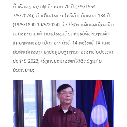
ບັ້ນຮົບດຽນບຽນຟູ ຄົບຮອບ 70 ປີ (7/5/1954-
7/5/2024); ວັນເກີດປະທານໂຮ່ຈິມິນ ຄົບຮອບ 134 ປີ
(19/5/1890-19/5/2024); ຮັບຟັງການເຜີຍແຜ່ເຊືອມຊຶມ
ເອກະສານ ມະຕິ ກອງປະຊຸມຄົບຄະນະບໍລິຫານງານພັກ
ແຂວງສາລະວັນ ເປີດກວ້າງ ຄັ້ງທີ 14 ສະໄໝທີ IX ແລະ
ຜົນສໍາເລັດຂອງກອງປະຊຸມວຽກງານກວດກາທົ່ວປະເທດ
ປະຈໍາປີ 2023; ເຊິ່ງຄະນະນໍາສະພາໄດ້ຜັດປ່ຽນກັນ
ບັນລະຍາຍ;