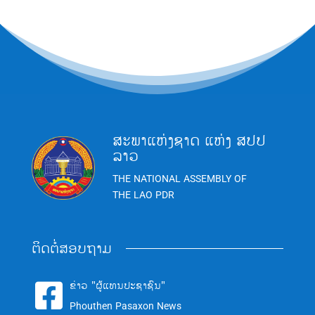
ສະພາແຫ່ງຊາດ ແຫ່ງ ສປປ
ລາວ
THE NATIONAL ASSEMBLY OF
THE LAO PDR
ຕິດຕໍ່ສອບຖາມ
ຂ່າວ "ຜູ້ແທນປະຊາຊົນ"

Phouthen Pasaxon News