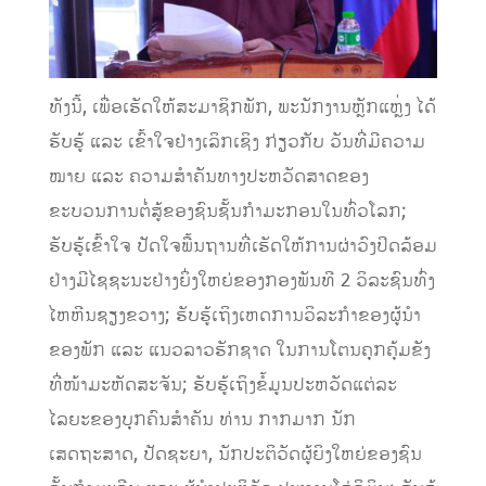
ທັງນີ້, ເພື່ອເຮັດໃຫ້ສະມາຊິກພັກ, ພະນັກງານຫຼັກແຫຼ່ງ ໄດ້
ຮັບຮູ້ ແລະ ເຂົ້າໃຈຢ່າງເລິກເຊິງ ກ່ຽວກັບ ວັນທີ່ມີຄວາມ
ໝາຍ ແລະ ຄວາມສໍາຄັນທາງປະຫວັດສາດຂອງ
ຂະບວນການຕໍ່ສູ້ຂອງຊົນຊັ້ນກໍາມະກອນໃນທົ່ວໂລກ;
ຮັບຮູ້ເຂົ້າໃຈ ປັດໃຈພື້ນຖານທີ່ເຮັດໃຫ້ການຜ່າວົງປິດລ້ອມ
ຢ່າງມີໄຊຊະນະຢ່າງຍິ່ງໃຫຍ່ຂອງກອງພັນທີ 2 ວິລະຊົນທົ່ງ
ໄຫຫີນຊຽງຂວາງ; ຮັບຮູ້ເຖິງເຫດການວິລະກໍາຂອງຜູ້ນໍາ
ຂອງພັກ ແລະ ແນວລາວຮັກຊາດ ໃນການໂຕນຄຸກຄຸ້ມຂັງ
ທີ່ໜ້າມະຫັດສະຈັນ; ຮັບຮູ້ເຖິງຂໍ້ມູນປະຫວັດແຕ່ລະ
ໄລຍະຂອງບຸກຄົນສໍາຄັນ ທ່ານ ກາກມາກ ນັກ
ເສດຖະສາດ, ປັດຊະຍາ, ນັກປະຕິວັດຜູ້ຍິງໃຫຍ່ຂອງຊົນ