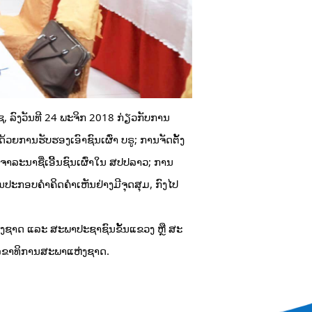
 ລົງວັນທີ 24 ພະຈິກ 2018 ກ່ຽວກັບການ
ວຍການຮັບຮອງເອົາຊົນເຜົ່າ ບຣູ; ການຈັດຕັ້ງ
ິຈາລະນາຊື່ເອີ້ນຊົນເຜົ່າໃນ ສປປລາວ; ການ
ຽນກັນປະກອບຄຳຄິດຄຳເຫັນຢ່າງມີຈຸດສຸມ, ກົງໄປ
່ງຊາດ ແລະ ສະພາປະຊາຊົນຂັ້ນແຂວງ ຫຼື ສະ
ຂາທິການ​ສະພາ​ແຫ່ງ​ຊາດ.