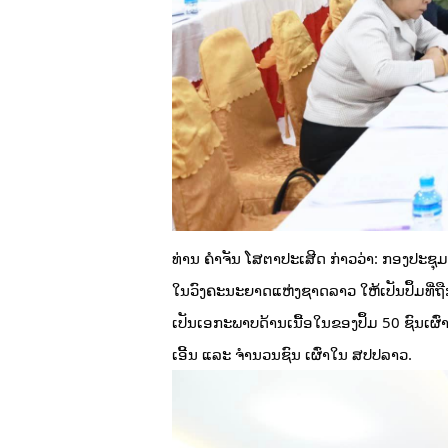
ທ່ານ ຄຳຈັນ ໂສຕາປະເສີດ ກ່າວວ່າ: ກອງປະຊຸມສຳມ
ໃນວົງຄະນະຍາດແຫ່ງຊາດລາວ ໃຫ້ເປັນປຶ້ມທີ່
ເປັນເອກະພາບດ້ານເນື້ອໃນຂອງປຶ້ມ 50 ຊົນເຜົ່
ເອີ້ນ ແລະ ຈໍານວນຊົນ ເຜົ່າໃນ ສປປລາວ.