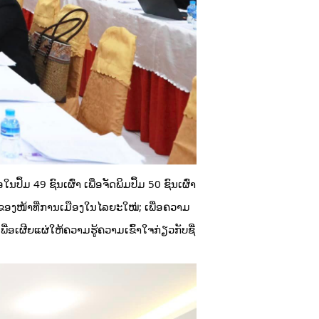
ຶ້ມ 49 ຊົນເຜົ່າ ເພື່ອຈັດພິມປຶ້ມ 50 ຊົນເຜົ່າ
ອງໜ້າທີ່ການເມືອງໃນໄລຍະໃໝ່; ເພື່ອຄວາມ
່ອເຜີຍແຜ່ໃຫ້ຄວາມຮູ້ຄວາມເຂົ້າໃຈກ່ຽວກັບຊື່