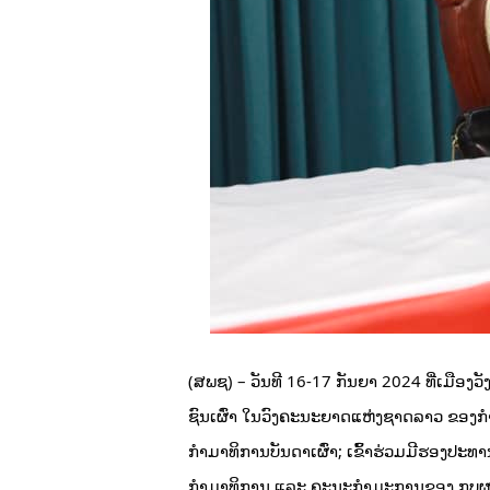
(ສພຊ) – ວັນທີ 16-17 ກັນຍາ 2024 ທີ່ເມືອງ
ຊົນເຜົ່າ ໃນວົງຄະນະຍາດແຫ່ງຊາດລາວ ຂອງ
ກຳມາທິການບັນດາເຜົ່າ; ເຂົ້າຮ່ວມມີຮອງປ
ກຳມາທິການ ແລະ ຄະນະກຳມະການຂອງ ກບຜ ຈາກ