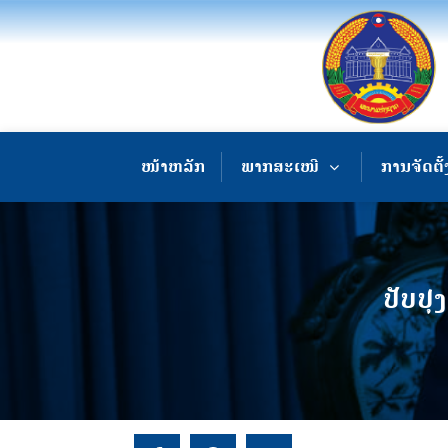
ໜ້າຫລັກ
ພາກສະເໜີ
ການຈັດຕັ້
ປັບປຸງ