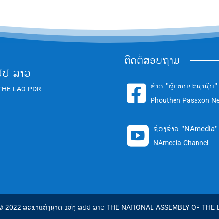
ຕິດຕໍ່ສອບຖາມ
ປປ ລາວ
ຂ່າວ "ຜູ້ແທນປະຊາຊົນ"

THE LAO PDR
Phouthen Pasaxon N
ຊ່ອງຂ່າວ "NAmedia"

NAmedia Channel
 © 2022 ສະພາແຫ່ງຊາດ ແຫ່ງ ສປປ ລາວ THE NATIONAL ASSEMBLY OF THE