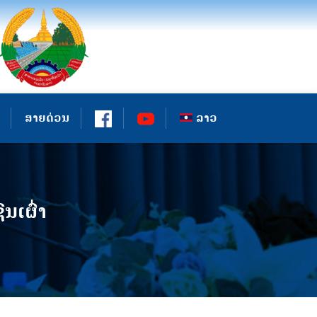
ສາຍດ່ວນ
ລາວ
ົນເຜົ່າ