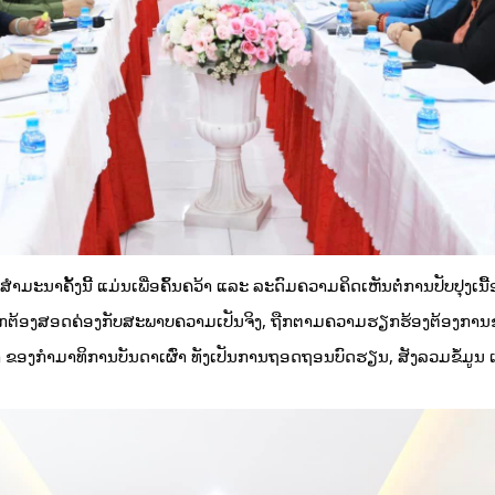
ະນາຄັ້ງນີ້ ແມ່ນເພື່ອຄົ້ນຄວ້າ ແລະ ລະດົມຄວາມຄິດເຫັນຕໍ່ການປັບປຸງເນື້ອໃນປ
ຖືກຕ້ອງສອດຄ່ອງກັບສະພາບຄວາມເປັນຈິງ, ຖືກຕາມຄວາມຮຽກຮ້ອງຕ້ອງການຂ
າ ຂອງກຳມາທິການບັນດາເຜົ່າ ທັງເປັນການຖອດຖອນບົດຮຽນ, ສັງລວມຂໍ້ມູນ ເພື