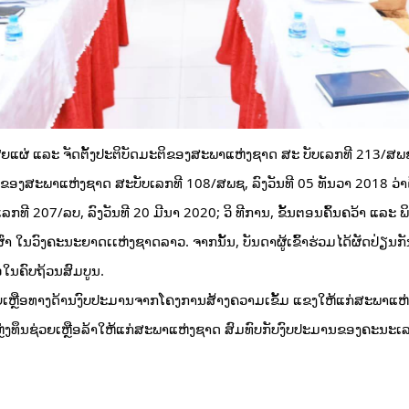
ຍແຜ່ ແລະ ຈັດຕັ້ງປະຕິບັດມະຕິຂອງສະພາແຫ່ງຊາດ ສະ ບັບເລກທີ 213/ສພຊ,
 ຕິຂອງສະພາແຫ່ງຊາດ ສະບັບເລກທີ 108/ສພຊ, ລົງວັນທີ 05 ທັນວາ 2018 ວ່າດ້
ລກທີ 207/ລບ, ລົງວັນທີ 20 ມີນາ 2020; ວິ ທີການ, ຂັ້ນຕອນຄົ້ນຄວ້າ ແລະ ພ
ຊົນເຜົ່າ ໃນວົງຄະນະຍາດເເຫ່ງຊາດລາວ. ຈາກນັ້ນ, ບັນດາຜູ້ເຂົ້າຮ່ວມໄດ້ຜັດປ່
ື້ອໃນຄົບຖ້ວນສົມບູນ.
ວຍເຫຼືອທາງດ້ານງົບປະມານຈາກໂຄງການສ້າງຄວາມເຂັ້ມ ແຂງໃຫ້ແກ່ສະພາແຫ
ຼ່ງທຶນຊ່ວຍເຫຼືອລ້າໃຫ້ແກ່ສະພາແຫ່ງຊາດ ສົມທົບກັບງົບປະມານຂອງຄະນະ​ເລ