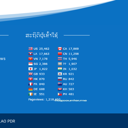
ສະຖິຕິຜູ້ເຂົ້າໃຊ້
ews
 LAO PDR