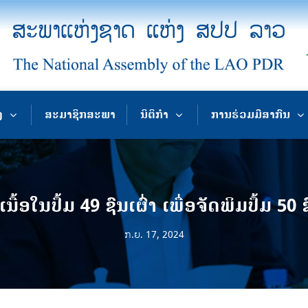
ງ
ສະມາຊິກສະພາ
ນິຕິກຳ
ການຮ່ວມມືສາກົນ
ເນື້ອໃນປຶ້ມ 49 ຊົນເຜົ່າ ເພື່ອຈັດພິມປຶ້ມ 50 ຊ
ກ.ຍ. 17, 2024