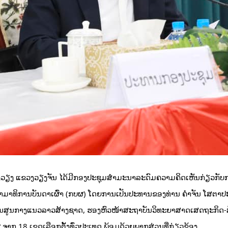
ວັງວຽງ ແຂວງວຽງຈັນ ໄດ້ມີກອງປະຊຸມສຳມະນາລະດົມຄວາມຄິດເຫັນກ່ຽວກັບການນຳ
ກໍາມາທິການບັນດາເຜົ່າ (ກບຜ) ໂດຍການເປັນປະທານຂອງທ່ານ ຄຳຈັນ ໂສຕ
ະທານສູນກາງແນວລາວສ້າງຊາດ, ຮອງຫົວໜ້າສະຖາບັນວິທະຍາສາດເສດຖະກິດ-
 18 ເຂດເລືອກຕັ້ງທົ່ວປະເທດ ພ້ອມດ້ວຍພາກສ່ວນທີ່ກ່ຽວຂ້ອງ.