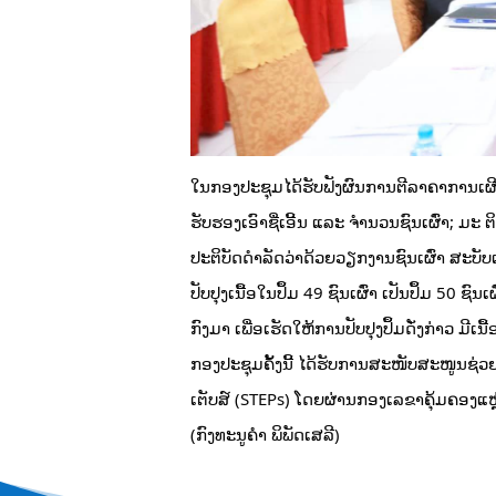
ໃນກອງປະຊຸມໄດ້ຮັບຟັງຜົນການຕີລາຄາການເຜີ
ຮັບຮອງເອົາຊື່ເອີ້ນ ແລະ ຈຳນວນຊົນເຜົ່າ; ມະ
ປະຕິບັດດຳລັດວ່າດ້ວຍວຽກງານຊົນເຜົ່າ ສະບັບເ
ປັບປຸງເນື້ອໃນປຶ້ມ 49 ຊົນເຜົ່າ ເປັນປຶ້ມ 50 
ກົງມາ ເພື່ອເຮັດໃຫ້ການປັບປຸງປຶ້ມດັ່ງກ່າວ ມີເນ
ກອງປະຊຸມຄັ້ງນີ້ ໄດ້ຮັບການສະໜັບສະໜູນຊ່
ເຕັບສ໌ (STEPs) ໂດຍຜ່ານກອງເລຂາຄຸ້ມຄອງແຫ
(ກົງທະນູຄໍາ ພິພັດເສລີ)