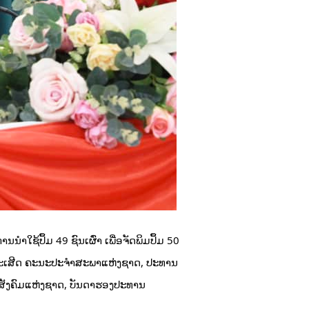
ໃຊ້ປຶ້ມ 49 ຊົນເຜົ່າ ເພື່ອຈັດພິມປຶ້ມ 50
າປະເສີດ ຄະນະປະຈຳສະພາແຫ່ງຊາດ, ປະທານ
ສັງຄົມແຫ່ງຊາດ, ບັນດາຮອງປະທານ