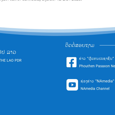
ຕິດຕໍ່ສອບຖາມ
ປປ ລາວ
ຂ່າວ "ຜູ້ແທນປະຊາຊົນ"

THE LAO PDR
Phouthen Pasaxon N
ຊ່ອງຂ່າວ "NAmedia"

NAmedia Channel