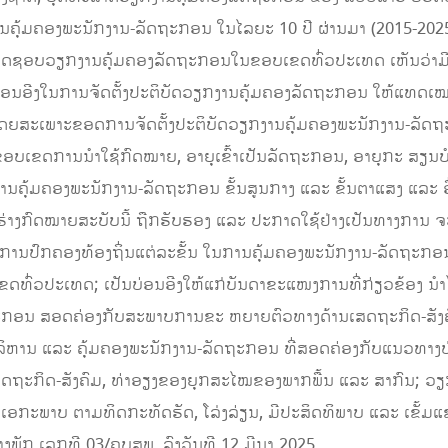
ງານຄຸ້ມຄອງພະນັກງານ-ລັດຖະກອນ ໃນໄລຍະ 10 ປີ ຜ່ານມາ (2015-2025
ດຊອບວຽກງານຄຸ້ມຄອງລັດຖະກອນໃນຂອບເຂດທົ່ວປະເທດ ເຫັນວ່າມີຄວ
ນບ່ອນອີງໃນການຈັດຕັ້ງປະຕິບັດວຽກງານຄຸ້ມຄອງລັດຖະກອນ ໃຫ້ແທ
ດຍສະເພາະຂອດການຈັດຕັ້ງປະຕິບັດວຽກງານຄຸ້ມຄອງພະນັກງານ-ລັດຖະ
ຂອບເຂດການນໍາໃຊ້ກົດໝາຍ, ອາຍຸເຂົ້າເປັນລັດຖະກອນ, ອາຍຸກະ ສຽນບຳນ
ການຄຸ້ມຄອງພະນັກງານ-ລັດຖະກອນ ຂັ້ນສູນກາງ ແລະ ຂັ້ນຕາແສງ ແລະ ອ
ື່ອຮ່າງກົດໝາຍສະບັບນີ້ ຖືກຮັບຮອງ ແລະ ປະກາດໃຊ້ຢ່າງເປັນທາງການ ຈະເ
ົງການປົກຄອງທ້ອງຖິ່ນແຕ່ລະຂັ້ນ ໃນການຄຸ້ມຄອງພະນັກງານ-ລັດຖະກອ
ທົ່ວປະເທດ; ເປັນບ່ອນອີງໃຫ້ແກ່ບັນດາຂະແໜງການທີ່ກ່ຽວຂ້ອງ ນຳ
ດຖະກອນ ສອດຄ່ອງກັບສະພາບການຂະ ຫຍາຍຕົວທາງດ້ານເສດຖະກິດ-ສັງ
ໄກບໍລິຫານ ແລະ ຄຸ້ມຄອງພະນັກງານ-ລັດຖະກອນ ທີ່ສອດຄ່ອງກັບແນວທາງ
ຖະກິດ-ສັງຄົມ, ທ່າອຽງຂອງຍຸກສະໄໝຂອງພາກພື້ນ ແລະ ສາກົນ; ວ
ປັນເອກະພາບ ຕາມທິດກະທັດຮັດ, ໂລ່ງລ່ຽນ, ມີປະສິດທິພາບ ແລະ ເຂັ້ມແ
ງພັກ ເລກທີ 03/ຄບສພ, ລົງວັນທີ 12 ມີນາ 2025.