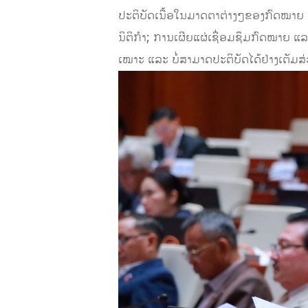
ປະຕິບັດເນື້ອໃນມາດຕາຕ່າງໆຂອງກົດໝາຍ 
ນິຕິກຳ; ການເຜີຍແຜ່ເຊື່ອມຊຶມກົດໝາຍ ແລະ ນ
ເໝາະ ແລະ ບໍ່ສາມາດປະຕິບັດໄດ້ຢ່າງເຕັມສ