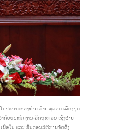
ເປັນປະທານຂອງທ່ານ ພົທ. ສຸວອນ ເລືອງບຸນ
່າດ້ວຍພະນັກງານ-ລັດຖະກອນ ເຊິ່ງຜ່ານ
, ເນື້ອໃນ ແລະ ຂັ້ນຕອນວິທີການຈັດຕັ້ງ