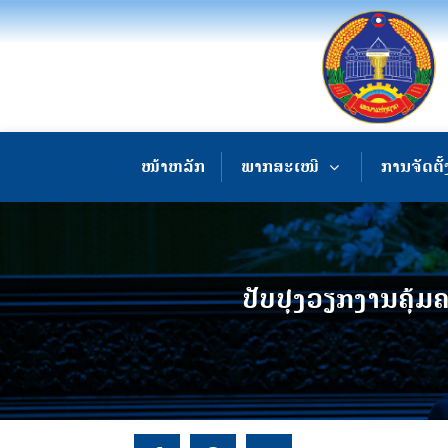
ໜ້າຫລັກ
ພາກສະເໜີ
ການຈັດຕັ້
ປັບປຸງວຽກງານຄຸ້ມ