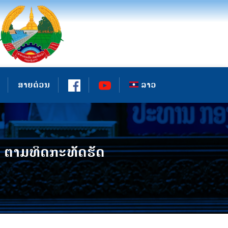
ສາຍດ່ວນ
ລາວ
ົບ ຕາມທິດກະທັດຮັດ