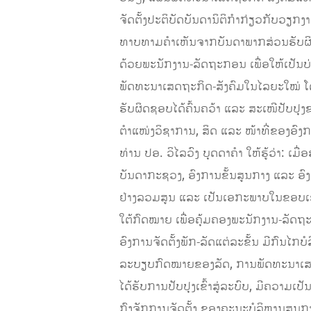
ຈັດຕັ້ງປະຕິບັດບັນດານິຕິກຳກ່ຽວກັບວຽກ
ທາບທາມຄຳເຫັນຈາກບັນດາພາກສ່ວນຮັບຜິ
ດ້ວຍພະນັກງານ-ລັດຖະກອນ ເພື່ອໃຫ້ເປັ
ພັດທະນາເສດຖະກິດ-ສັງຄົມໃນໄລຍະໃໝ່ ໂ
ຮັບຜິດຊອບໄດ້ຄົ້ນຄວ້າ ແລະ ສະເໜີປັບປຸງ
ຕຳແໜ່ງວິຊາການ, ສິດ ແລະ ໜ້າທີ່ຂອງອົງ
ທ່ານ ປອ. ວິໄລວົງ ບຸດດາຄຳ ໃຫ້ຮູ້ວ່າ: ເມ
ບັນດາກະຊວງ, ອົງການຂັ້ນສູນກາງ ແລະ ອ
ຢ່າງລວມສູນ ແລະ ເປັນເອກະພາບໃນຂອບເຂດ
ໃຕ້ກົດໝາຍ ເພື່ອຄຸ້ມຄອງພະນັກງານ-ລັ
ອົງການຈັດຕັ້ງພັກ-ລັດແຕ່ລະຂັ້ນ ມີກົນ
ລະບຽບກົດໝາຍຂອງລັດ, ການພັດທະນາເສດ
ໄດ້ຮັບການປັບປຸງເຂົ້າສູ່ລະບົບ, ມີຄວາມເ
ກົງຈັກການຈັດຕັ້ງ ຂອງຄະນະບໍລິຫານສູນກາ