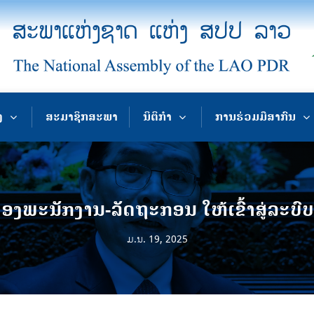
ງ
ສະມາຊິກສະພາ
ນິຕິກຳ
ການຮ່ວມມືສາກົນ
ຄອງພະນັກງານ-ລັດຖະກອນ ໃຫ້ເຂົ້າສູ່ລະບ
ມ.ນ. 19, 2025