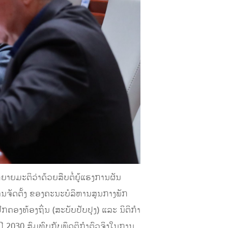
ຍມະຕິວ່າດ້ວຍສືບຕໍ່ຍູ້ແຮງການຜັນ
ຈັດຕັ້ງ ຂອງຄະນະບໍລິຫານສູນກາງພັກ
ຄອງທ້ອງຖິ່ນ (ສະບັບປັບປຸງ) ແລະ ນິຕິກໍາ
 2030 ສົມທົບກັບພຶດຕິກຳຕົວຈິງໃນການ