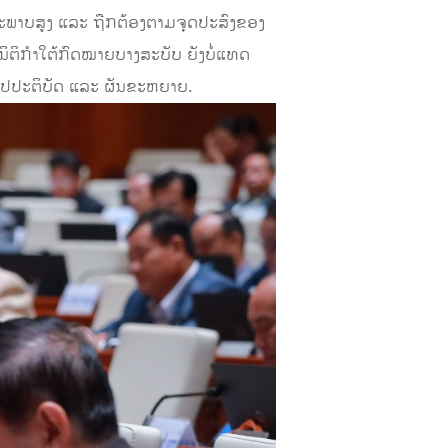
ກະພາບສູງ ແລະ ຖືກຕ້ອງຕາມຈຸດປະສົງຂອງ
ໃນນິຕິກໍາໃຕ້ກົດໝາຍບາງສະບັບ ຍັງບໍ່ແທດ
ໍາໄປປະຕິບັດ ແລະ ຜັນຂະຫຍາຍ.