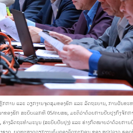
ຫຼັກການ ແລະ ວຽກງານຈຸດສຸມຂອງພັກ ແລະ ລັດຖະບານ, ການຜັນຂະຫຍາ
ງພັກ ສະບັບເລກທີ 05/ຄບສພ, ມະຕິວ່າດ້ວຍການປັບປຸງກົງຈັກການ
, ຮ່າງລັດຖະທຳມະນູນ (ສະບັບປັບປຸງ) ແລະ ຮ່າງກົດໝາຍວ່າດ້ວຍການປົກ
ຫ່ງຊາດ, ຍຸດທະສາດວຽກງານຄຸ້ມຄອງລັດຖະກອນ ຂອງ ສປປລາວ ຮອດປີ