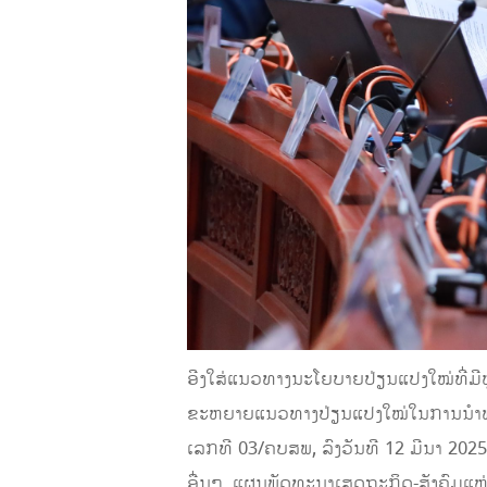
ອີງໃສ່ແນວທາງນະໂຍບາຍປ່ຽນແປງໃໝ່ທີ່ມີ
ຂະຫຍາຍແນວທາງປ່ຽນແປງໃໝ່ໃນການນຳພາຂອ
ເລກທີ 03/ຄບສພ, ລົງວັນທີ 12 ມີນາ 2025
ອື່ນໆ, ແຜນພັດທະນາເສດຖະກິດ-ສັງຄົມແ