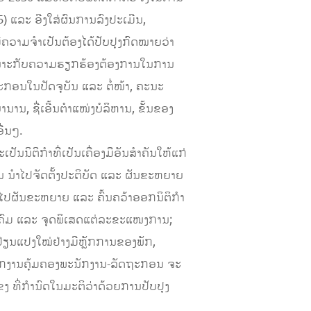
) ແລະ ອີງໃສ່ຜົນການລົງປະເມີນ,
າມຈຳເປັນຕ້ອງໄດ້ປັບປຸງກົດໝາຍວ່າ
ດເໝາະກັບຄວາມຮຽກຮ້ອງຕ້ອງການໃນການ
ກອນໃນປັດຈຸບັນ ແລະ ຕໍ່ໜ້າ, ຄະນະ
ານ, ຊື່ເອີ້ນຕຳແໜ່ງບໍລິຫານ, ຂັ້ນຂອງ
ື່ນໆ.
ປັນນິຕິກຳທີ່ເປັນເຄື່ອງມືອັນສຳຄັນໃຫ້ແກ່
ນ ນຳໄປຈັດຕັ້ງປະຕິບັດ ແລະ ຜັນຂະຫຍາຍ
ໄປຜັນຂະຫຍາຍ ແລະ ຄົ້ນຄວ້າອອກນິຕິກຳ
ຄົມ ແລະ ຈຸດພິເສດແຕ່ລະຂະແໜງການ;
ປ່ຽນແປງໃໝ່ຢ່າງມີຫຼັກການຂອງພັກ,
ຽກງານຄຸ້ມຄອງພະນັກງານ-ລັດຖະກອນ ຈະ
ຂງ ທີ່ກຳນົດໃນມະຕິວ່າດ້ວຍການປັບປຸງ