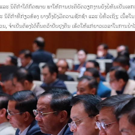
ແລະ ນິຕິກຳໃຕ້ກົດໝາຍ ພາໃຫ້ການປະຕິບັດວຽກງານຍັງບໍ່ທັນເປັນເອ
ິຕິກໍາທີ່ກ່ຽວຂ້ອງ ບາງຄັ້ງຍັງມີຄວາມຊັກຊ້າ ແລະ ບໍ່ທົ່ວເຖິງ; ເນື້ອ
່ວນ, ຈຳເປັນຕ້ອງໄດ້ຄົ້ນຄວ້າປັບປຸງຄືນ ເຮັດໃຫ້ແກ່ຍາວເວລາໃນການນ