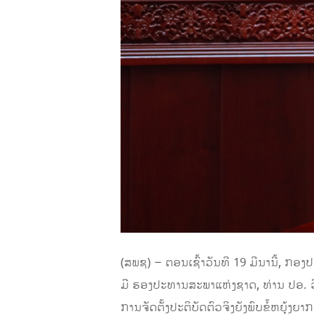
(ສພຊ) – ຕອນເຊົ້າວັນທີ 19 ມີນານີ້, ກ
ມີ ຮອງປະທານສະພາແຫ່ງຊາດ, ທ່ານ ປອ. ວ
ການຈັດຕັ້ງປະຕິບັດຕົວຈິງຍັງພົບຂໍ້ຫຍຸ້ງຍາ