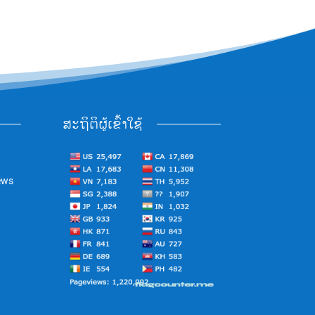
ສະຖິຕິຜູ້ເຂົ້າໃຊ້
ews