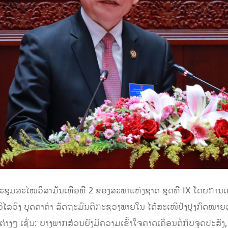
ອງປະຊຸມສະໄໝວິສາມັນເທື່ອທີ 2 ຂອງສະພາແຫ່ງຊາດ ຊຸດທີ IX ໂດຍການ
ິໄລວົງ ບຸດດາຄຳ ລັດຖະມົນຕີກະຊວງພາຍໃນ ໄດ້ສະເໜີປັງປຸງກົດໝາຍວ
ກຕ່າງໆ ເຊັ່ນ: ບາງພາກສ່ວນຍັງມີຄວາມເຂົ້າໃຈຄາດເຄື່ອນຕໍ່ກັບຈຸດປະສົງ