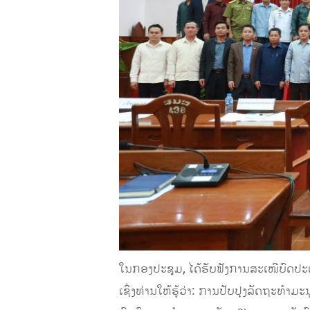
ໃນກອງປະຊຸມ, ໄດ້ຮັບຟັງການສະເໜີບົດປ
ເຊິ່ງທ່ານໃຫ້ຮູ້ວ່າ: ການປັບປຸງລັດຖະທຳມະນ