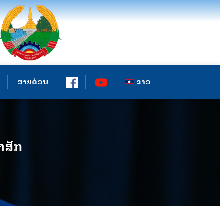
ສາຍດ່ວນ
ລາວ
າສັກ