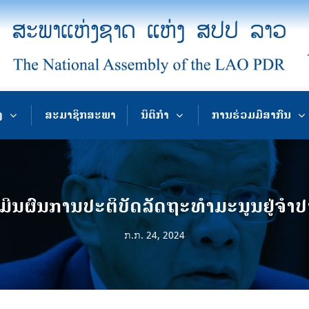
ງ
ສະມາຊິກສະພາ
ນິຕິກຳ
ການຮ່ວມມືສາກົນ
ມີນຜົນການປະຕິບັດລັດຖະທຳມະນູນຢູ່ຈຳປ
ກ.ກ. 24, 2024