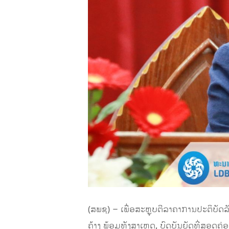
(ສພຊ) – ເພື່ອສະຫຼຸບຕີລາຄາການປະຕິບັດລ
ຄ້າງ ພ້ອມທັງສາເຫດ, ບົດບັນຍັດທີ່ສອດຄ່ອງ 