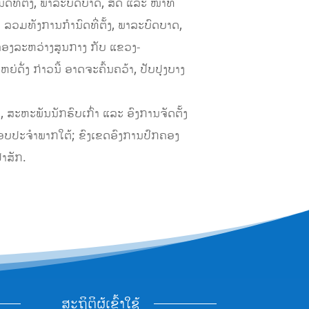
ທີ່ຕັ້ງ, ພາລະບົດບາດ, ສິດ ແລະ ໜ້າທີ່
 ລວມທັງການກໍານົດທີ່ຕັ້ງ, ພາລະບົດບາດ,
ມຄອງລະຫວ່າງສູນກາງ ກັບ ແຂວງ-
ັ່ງ ກ່າວນີ້ ອາດຈະຄົ້ນຄວ້າ, ປັບປຸງບາງ
ສະຫະພັນນັກຮົບເກົ່າ ແລະ ອົງການຈັດຕັ້ງ
ບປະຈຳພາກໃຕ້; ຂົງເຂດອົງການປົກຄອງ
າສັກ.
ສະຖິຕິຜູ້ເຂົ້າໃຊ້