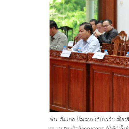
ທ່ານ ສົມມາດ ພົລເສນາ ໄດ້ກ່າວວ່າ: ເພື
ສະພາບການຕົວຈິງຂອງແຂວງ, ຂໍໃຫ້ຜູ້ເຂົ້