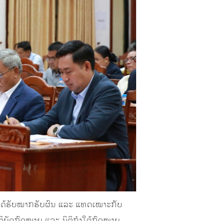
ກ ໄດ້ຮັບໝາກຮັບຜົນ ແລະ ແທດເໝາະກັບ
ະຕິບັດກົດໝາຍ ແລະ ນິຕິກຳໃຕ້ກົດໝາຍ