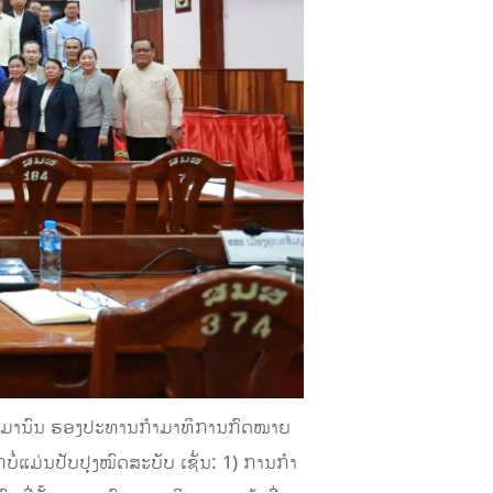
ຈິດມານົນ ຮອງປະທານກຳມາທິການກົດໝາຍ
ກບໍ່ແມ່ນປັບປຸງໝົດສະບັບ ເຊັ່ນ: 1) ການກໍາ