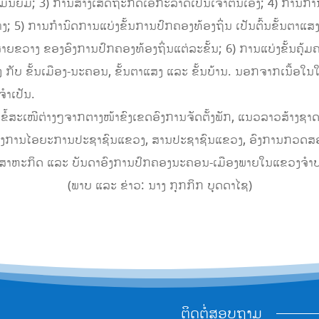
ນິຍົມ; 3) ການສ້າງເສດຖະກິດເອກະລາດເປັນເຈົ້າຕົນເອງ; 4) ການກຳນົດ
; 5) ການກໍານົດການແບ່ງຂັ້ນການປົກຄອງທ້ອງຖິ່ນ ເປັນຕົ້ນຂັ້ນຕາແສງ
 ສາຍຂວາງ ຂອງອົງການປົກຄອງທ້ອງຖິ່ນແຕ່ລະຂັ້ນ; 6) ການແບ່ງຂັ້ນຄຸ້
 ຂັ້ນເມືອງ-ນະຄອນ, ຂັ້ນຕາແສງ ແລະ ຂັ້ນບ້ານ. ນອກຈາກເນື້ອໃນໃຫຍ່ດ
ຈຳເປັນ.
້ສະເໜີຕ່າງໆຈາກຕາງໜ້າຂົງເຂດອົງການຈັດຕັ້ງພັກ, ແນວລາວສ້າງຊາດ, 
ອົງການໄອຍະການປະຊາຊົນແຂວງ, ສານປະຊາຊົນແຂວງ, ອົງການກວດສອ
 ວິສາຫະກິດ ແລະ ບັນດາອົງການປົກຄອງນະຄອນ-ເມືອງພາຍໃນແຂວງຈຳປ
(ພາບ ແລະ ຂ່າວ: ນາງ ກຸກກິກ ບຸດດາໄຊ)
ຕິດຕໍ່ສອບຖາມ