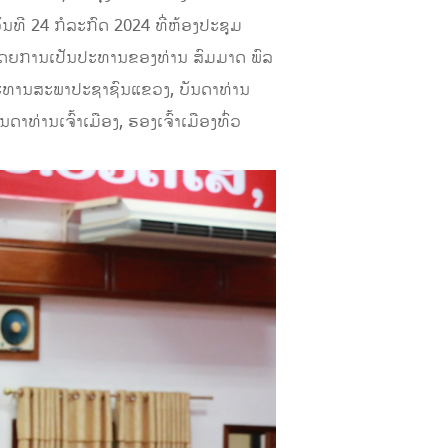
ັນທີ 24 ກໍລະກົດ 2024 ທີ່ຫ້ອງປະຊຸມ
 ໂດຍການເປັນປະທານຂອງທ່ານ ສົມມາດ ພົລ
ປະທານສະພາປະຊາຊົນແຂວງ, ບັນດາທ່ານ
ນເຈົ້າເມືອງ, ຮອງເຈົ້າເມືອງທົ່ວ