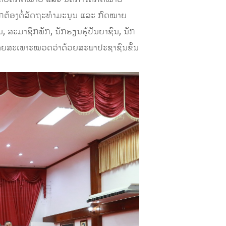
ຖືກຕ້ອງຕໍ່ລັດຖະທໍາມະນູນ ແລະ ກົດໝາຍ
 ສະມາຊິກພັກ, ນັກຮຽນຮູ້ປັນຍາຊົນ, ນັກ
ູນ ໂດຍສະເພາະໝວດວ່າດ້ວຍສະພາປະຊາຊົນຂັ້ນ