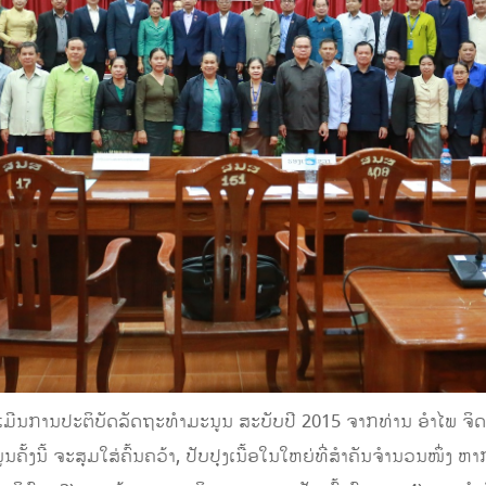
ະເມີນການປະຕິບັດລັດຖະທຳມະນູນ ສະບັບປີ 2015 ຈາກທ່ານ ອຳໄພ 
ູນຄັ້ງນີ້ ຈະສຸມໃສ່ຄົ້ນຄວ້າ, ປັບປຸງເນື້ອໃນໃຫຍ່ທີ່ສຳຄັນຈຳນວນໜຶ່ງ ຫາ