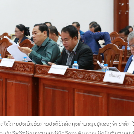
່ອເຮັດໃຫ້ການປະເມີນຜົນການປະຕິບັດລັດຖະທຳມະນູນຢູ່ແຂວງຈຳ ປາສັ
າຮ່ວມຈົ່ງລົງເລິກຕີລາຄາການປະຕິບັດລັດຖະທຳມະນູນ ຕິດພັນກັບການປ