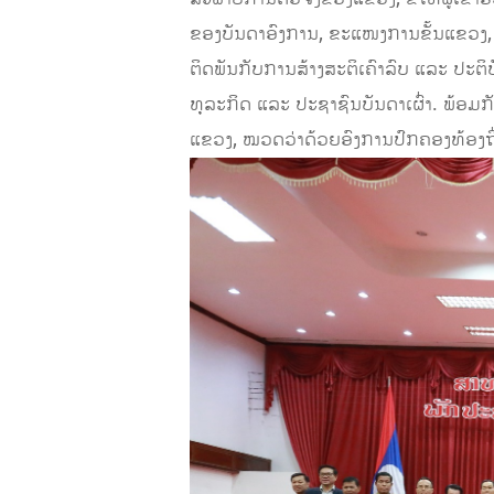
ຂອງບັນດາອົງການ, ຂະແໜງການຂັ້ນແຂວງ, ຂັ
ຕິດພັນກັບການສ້າງສະຕິເຄົາລົບ ແລະ ປະຕ
ທຸລະກິດ ແລະ ປະຊາຊົນບັນດາເຜົ່າ. ພ້ອມກ
ແຂວງ, ໝວດວ່າດ້ວຍອົງການປົກຄອງທ້ອງຖິ