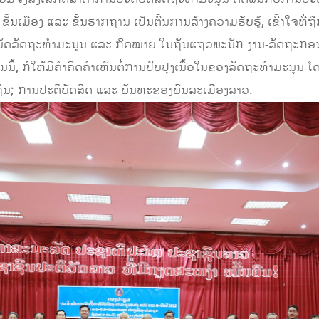
້ນເມືອງ ແລະ ຂັ້ນຮາກຖານ ເປັນຕົ້ນການສ້າງຄວາມຮັບຮູ້, ເຂົ້າໃຈທີ່
ິບັດລັດຖະທໍາມະນູນ ແລະ ກົດໝາຍ ໃນຖັນແຖວພະນັກ ງານ-ລັດຖະກອນ,
ັນນີ້, ກໍໃຫ້ມີຄໍາຄິດຄໍາເຫັນຕໍ່ການປັບປຸງເນື້ອໃນຂອງລັດຖະທໍາມະນ
່ນ; ການປະຕິບັດສິດ ແລະ ພັນທະຂອງພົນລະເມືອງລາວ.