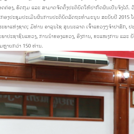
ຄ່ອງ, ຮັດກຸມ ແລະ ສາມາດຈັດຕັ້ງປະຕິບັດໃຫ້ປາກົດຜົນເປັນຈິງໄດ້. ວ
ຈັດກອງປະຊຸມປະເມີນຜົນການປະຕິບັດລັດຖະທຳມະນູນ ສະບັບປີ 2015
ພາແຫ່ງຊາດ; ມີທ່ານ ອາລຸນໄຊ ສູນນະລາດ ເຈົ້າແຂວງໆຈຳປາສັກ, 
ປະຊາຊົນແຂວງ, ການນຳຂອງແຂວງ, ອົງການ, ຂະແໜງການ ແລະ ບັນດາທ່າ
ມຫຼາຍກວ່າ 150 ທ່ານ.