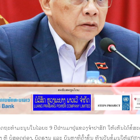
ັດຖະທຳມະນູນໃນໄລຍະ 9 ປີຜ່ານມາຢູ່ແຂວງຈຳປາສັກ ໃຫ້ເຫັນໄດ້ຂໍ້ສະດວ
ຫຼື ບໍ່ສອດຄ່ອງ, ບົດຮຽນ ແລະ ບັນຫາທີ່ຕັ້ງຂຶ້ນ ທັງເປັນຂໍ້ມູນໃຫ້ແກ່ກາ