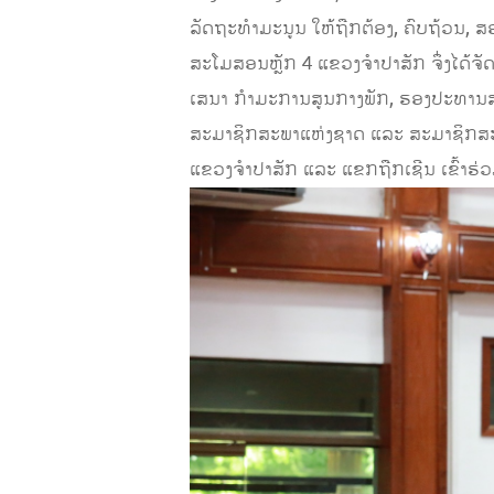
ລັດຖະທຳມະນູນ ໃຫ້ຖືກຕ້ອງ, ຄົບຖ້ວນ, ສອດ
ສະໂມສອນຫຼັກ 4 ແຂວງຈຳປາສັກ ຈຶ່ງໄດ້
ເສນາ ກຳມະການສູນກາງພັກ, ຮອງປະທານສະ
ສະມາຊິກສະພາແຫ່ງຊາດ ແລະ ສະມາຊິກສະພາ
ແຂວງຈຳປາສັກ ແລະ ແຂກຖືກເຊີນ ເຂົ້າຮ່ວ