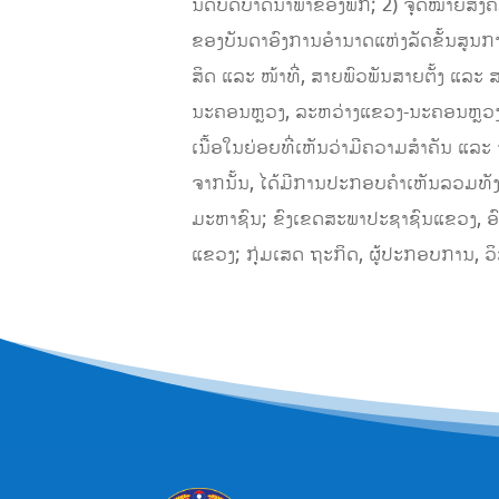
ນົດບົດບາດນໍາພາຂອງພັກ; 2) ຈຸດໝາຍສັງຄົມ
ຂອງບັນດາອົງການອຳນາດແຫ່ງລັດຂັ້ນສູນກາງ
ສິດ ແລະ ໜ້າທີ່, ສາຍພົວພັນສາຍຕັ້ງ ແລະ
ນະຄອນຫຼວງ, ລະຫວ່າງແຂວງ-ນະຄອນຫຼວງ ກັບ
ເນື້ອໃນຍ່ອຍທີ່ເຫັນວ່າມີຄວາມສຳຄັນ ແລະ 
ຈາກນັ້ນ, ໄດ້ມີການປະກອບຄຳເຫັນລວມທັງຂໍ
ມະຫາຊົນ; ຂົງເຂດສະພາປະຊາຊົນແຂວງ, 
ແຂວງ; ກຸ່ມເສດ ຖະກິດ, ຜູ້ປະກອບການ,