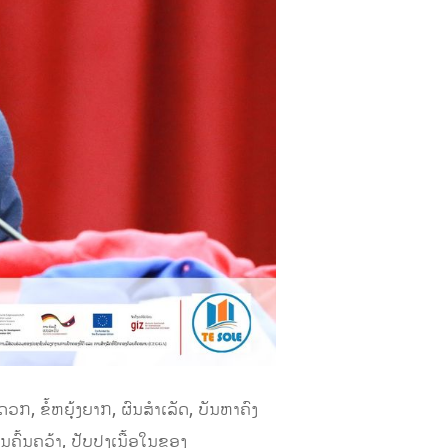
ກ, ຂໍ້ຫຍຸ້ງຍາກ, ຜົນສຳເລັດ, ບັນຫາຄົງ
ນຄົ້ນຄວ້າ, ປັບປຸງເນື້ອໃນຂອງ