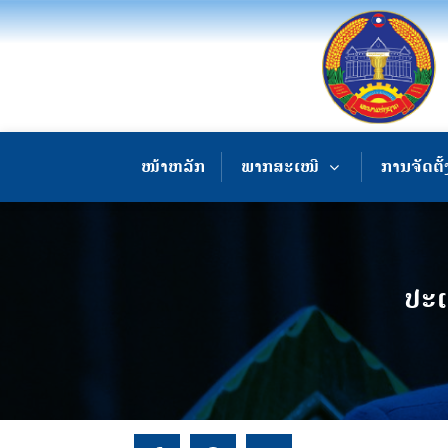
ໜ້າຫລັກ
ພາກສະເໜີ
ການຈັດຕັ້
ປະເ