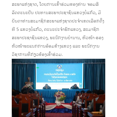
ສະພາແຫ່ງຊາດ, ໂດຍການເຂົ້າຮ່ວມຂອງທ່ານ ຈອມສີ
ລັດຕະນະປັນ ປະທານສະພາປະຊາຊົນແຂວງບໍ່ແກ້ວ, ມີ
ບັນດາທ່ານສະມາຊິກສະພາແຫ່ງຊາດປະຈຳເຂດເລືອກຕັ້ງ
ທີ 5 ແຂວງບໍ່ແກ້ວ, ຄະນະປະຈຳພັກແຂວງ, ສະມາຊິກ
ສະພາປະຊາຊົນແຂວງ, ພະນັກງານບຳນານ, ຫົວໜ້າ-ຮອງ
ຫົວໜ້າພະແນກການອ້ອມຂ້າງແຂວງ ແລະ ພະນັກງານ
ວິຊາການທີ່ກ່ຽວຂ້ອງເຂົ້າຮ່ວມ.