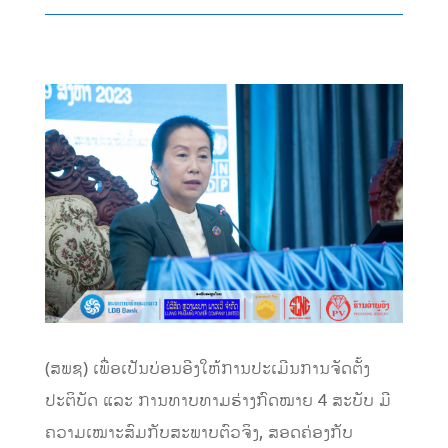
(ສພຊ) ເພື່ອເປັນບ່ອນອີງໃຫ້ການປະເມີນການຈັດຕັ້ງ
ປະຕິບັດ ແລະ ການທາບທາມຮ່າງກົດໝາຍ 4 ສະບັບ ມີ
ຄວາມເໝາະສົມກັບສະພາບຕົວຈິງ, ສອດຄ່ອງກັບ