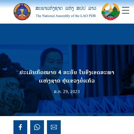
ປະເມີນກົດໝາຍ 4 ສະບັບ ໃນຂົງເຂດສະພາ
ແຫ່ງຊາດ ຢູ່ແຂວງບໍ່ແກ້ວ
ສ.ຫ. 29, 2023