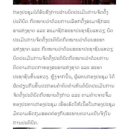
ກອງປະຊຸມໄດ້ຮັບຟັງການຜ່ານບົດປະເມີນການຈັດຕັ້ງ
ປະຕິບັດ ກົດໝາຍວ່າດ້ວຍການເລືອກຕັ້ງສະມາຊິກສະ
ພາແຫ່ງຊາດ ແລະ ສະມາຊິກສະພາປະຊາຊົນແຂວງ; ບົດ
ປະເມີນການຈັດຕັ້ງປະຕິບັດກົດໝາຍວ່າດ້ວຍສະພາ
ແຫ່ງຊາດ ແລະ ກົດໝາຍວ່າດ້ວຍສະພາປະຊາຊົນແຂວງ;
ບົດປະເມີນການຈັດຕັ້ງປະຕິບັດກົດໝາຍວ່າດ້ວຍການ
ຕິດຕາມກວດກາຂອງສະພາແຫ່ງຊາດ ແລະ ສະພາ
ປະຊາຊົນຂັ້ນແຂວງ. ຫຼັງຈາກນັ້ນ, ຜູ້ແທນກອງປະຊຸມ ໄດ້
ຜັດປ່ຽນກັນຂຶ້ນປະກອບຄຳຄິດຄໍາເຫັນຕໍ່ບົດປະເມີນການ
ຈັດຕັ້ງປະຕິບັດກົດໝາຍດັ່ງກ່າວ ແລະ ຕາມຄຳເຈາະຈີ້ມ
ຂອງປະທານກອງປະຊຸມ ເພື່ອເຮັດໃຫ້ເນື້ອໃນກອງປະຊຸມ
ມີຄວາມຮັດກຸມສອດຄ່ອງກັບສະພາບຄວາມເປັນຈິງໃນ
ການປະຕິບັດ.