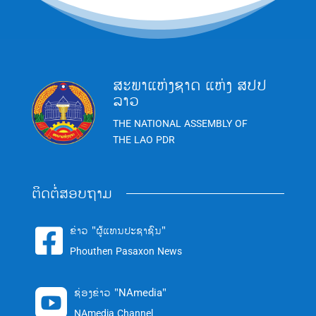
ສະພາແຫ່ງຊາດ ແຫ່ງ ສປປ
ລາວ
THE NATIONAL ASSEMBLY OF
THE LAO PDR
ຕິດຕໍ່ສອບຖາມ
ຂ່າວ "ຜູ້ແທນປະຊາຊົນ"

Phouthen Pasaxon News
ຊ່ອງຂ່າວ "NAmedia"

NAmedia Channel