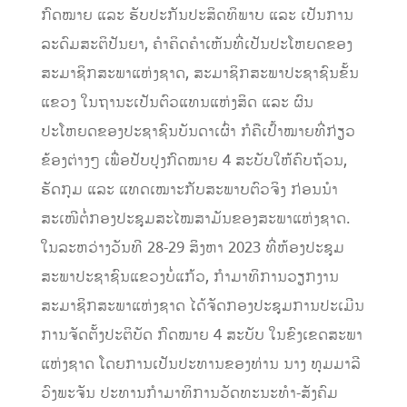
ກົດໝາຍ ແລະ ຮັບປະກັນປະສິດທິພາບ ແລະ ເປັນການ
ລະດົມສະຕິປັນຍາ, ຄໍາຄິດຄໍາເຫັນທີ່ເປັນປະໂຫຍດຂອງ
ສະມາຊິກສະພາແຫ່ງຊາດ, ສະມາຊິກສະພາປະຊາຊົນຂັ້ນ
ແຂວງ ໃນຖານະເປັນຕົວແທນແຫ່ງສິດ ແລະ ຜົນ
ປະໂຫຍດຂອງປະຊາຊົນບັນດາເຜົ່າ ກໍຄືເປົ້າໝາຍທີ່ກ່ຽວ
ຂ້ອງຕ່າງໆ ເພື່ອປັບປຸງກົດໝາຍ 4 ສະບັບໃຫ້ຄົບຖ້ວນ,
ຮັດກຸມ ແລະ ແທດເໝາະກັບສະພາບຕົວຈິງ ກ່ອນນໍາ
ສະເໜີຕໍ່ກອງປະຊຸມສະໄໝສາມັນຂອງສະພາແຫ່ງຊາດ.
ໃນລະຫວ່າງວັນທີ 28-29 ສິງຫາ 2023 ທີ່ຫ້ອງປະຊຸມ
ສະພາປະຊາຊົນແຂວງບໍ່ແກ້ວ, ກໍາມາທິການວຽກງານ
ສະມາຊິກສະພາແຫ່ງຊາດ ໄດ້ຈັດກອງປະຊຸມການປະເມີນ
ການຈັດຕັ້ງປະຕິບັດ ກົດໝາຍ 4 ສະບັບ ໃນຂົງເຂດສະພາ
ແຫ່ງຊາດ ໂດຍການເປັນປະທານຂອງທ່ານ ນາງ ທຸມມາລີ
ວົງພະຈັນ ປະທານກຳມາທິການວັດທະນະທຳ-ສັງຄົມ