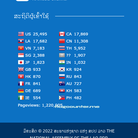
ສະຖິຕິຜູ້ເຂົ້າໃຊ້
ລິຂະສິດ © 2022 ສະພາແຫ່ງຊາດ ແຫ່ງ ສປປ ລາວ THE