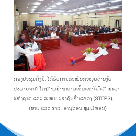
ກອງປະຊຸມຄັ້ງນີ້, ໄດ້ຮັບການສະໜັບສະໜຸບດ້ານງົບ
ປະມານຈາກ ໂຄງການສ້າງຄວາມເຂັ້ມແຂງໃຫ້ແກ່ ສະພາ
ແຫ່ງຊາດ ແລະ ສະພາປະຊາຊົນຂັ້ນແຂວງ (STEPS).
(ພາບ ແລະ ຂ່າວ: ອານຸສອນ ພູມມີທອນ)