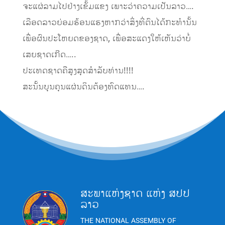
ຈະແຜ່ລາມໄປຢ່າງເຂັ້ມແຂງ ເພາະວ່າຄວາມເປັນລາວ….
ເລືອດລາວຍ່ອມຮ້ອນແຮງຫາກວ່າສິ່ງທີ່ຕົນໄດ້ກະທໍານັ້ນ
ເພື່ອຜົນປະໂຫຍດຂອງຊາດ, ເພື່ອສະແດງໃຫ້ເຫັນວ່າບໍ່
ເສຍຊາດເກີດ…..
ປະເທດຊາດຄືສູງສຸດສໍາລັບທ່ານ!!!!
ສະນັ້ນບຸນຄຸນແຜ່ນດິນຕ້ອງທົດແທນ….
ສະພາແຫ່ງຊາດ ແຫ່ງ ສປປ
ລາວ
THE NATIONAL ASSEMBLY OF