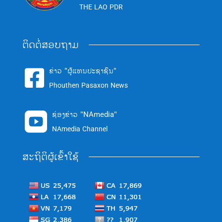
THE LAO PDR
ຕິດຕໍ່ສອບຖາມ
ຂ່າວ "ຜູ້ແທນປະຊາຊົນ"

Phouthen Pasaxon News
ຊ່ອງຂ່າວ "NAmedia"

NAmedia Channel
ສະຖິຕິຜູ້ເຂົ້າໃຊ້