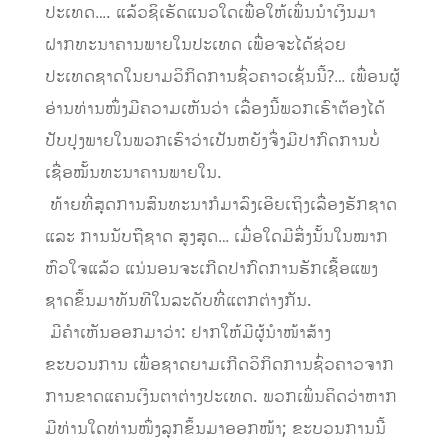
ປະເທດ…. ແລ້ວຊິເຮັດແນວໃດເພື່ອໃຫ້ເພິ່ນນໍາເງິນມາ
ຝາກທະນາຄານພາຍໃນປະເທດ ເພື່ອຈະໄດ້ຊ່ວຍ
ປະເທດຊາດໃນຍາມວິກິດການຊົ່ວຄາວເຊັ່ນນີ້?… ເພື່ອນຜູ້
ອ່ານທ່ານໜຶ່ງມີຄວາມເຫັນວ່າ ເລື່ອງນີ້ພວກເຮົາຕ້ອງໄດ້
ປັບປຸງພາຍໃນພວກເຮົາວ່າເປັນຫຍັງຈຶ່ງມີປາກົດການບໍ່
ເຊື່ອໝັ້ນທະນາຄານພາຍໃນ.
​ ທ້າຍທີ່ສຸດການສົນທະນາກໍມາລົງເອີຍເຖິງເລື່ອງຮັກຊາດ
ແລະ ການນັບຖືຊາດ ສູງສຸດ… ເມື່ອໃດມີສິ່ງນັ້ນໃນໝາກ
ຫົວໃຈແລ້ວ ແນ່ນອນຈະເກີດປາກົດການຮັກເຊື້ອແພງ
ຊາດຂຶ້ນມາທັນທີໃນລະດັບທີ່ແຕກຕ່າງກັນ.
​ ມີຄໍາເຫັນອອກມາວ່າ: ຢາກໃຫ້ມີຜູ້ນໍາໜ້າສ້າງ
ຂະບວນການ ເພື່ອຊາດຍາມເກີດວິກິດການຊົ່ວຄາວຈາກ
ການຂາດແຄນເງິນຕາຕ່າງປະເທດ. ພວກເພິ່ນຄິດວ່າຫາກ
ມີທ່ານໃດທ່ານໜຶ່ງລຸກຂຶ້ນມາອອກໜ້າ; ຂະບວນການນີ້