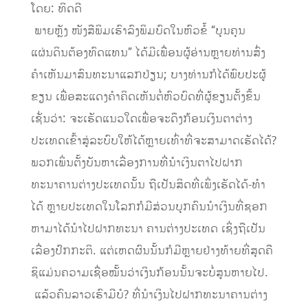
ໂດຍ: ທິດດີ
​ ພາຍຫຼັງ ໜັງສືພິມເຮົາລົງພິມບົດໃນຫົວຂໍ້ “ບຸນຄຸນ
ແຜ່ນດິນຕ້ອງທົດແທນ” ໄດ້ມີເພື່ອນຜູ້ອ່ານຫຼາຍທ່ານສົ່ງ
ຄໍາເຫັນມາສົນທະນາແລກປ່ຽນ; ບາງທ່ານກໍໄດ້ພົບປະຜູ້
ຂຽນ ເພື່ອສະແດງຄໍາຄິດເຫັນຕໍ່ຫົວບົດທີ່ຜູ້ຂຽນຕັ້ງຂຶ້ນ
ເຊັ່ນວ່າ: ຈະເຮັດແນວໃດເພື່ອຈະດຶງກ້ອນເງິນຕາຕ່າງ
ປະເທດເຂົ້າສູ່ລະບົບໃຫ້ໄດ້ຫຼາຍເທົ່າທີ່ຈະສາມາດເຮັດໄດ້?
ພວກເພິ່ນຕັ້ງບັນຫາເລື່ອງການທີ່ນໍາເງິນຕາໄປຝາກ
ທະນາຄານຕ່າງປະເທດນັ້ນ ຖືເປັນສິດທີ່ເພິ່ງເຮັດໄດ້-ທໍາ
ໄດ້ ຫຼາຍປະເທດໃນໂລກກໍມີສ່ວນບຸກຄົນນໍາເງິນທີ່ຊອກ
ຫາມາໄດ້ນໍາໄປຝາກທະນາ ຄານຕ່າງປະເທດ ເຊິ່ງຖືເປັນ
ເລື່ອງປົກກະຕິ. ແຕ່ເຫດຜົນນັ້ນກໍມີຫຼາຍຢ່າງທ້າຍທີ່ສຸດຄື
ຊິແມ່ນຄວາມເຊື່ອໝັ້ນວ່າເງິນກ້ອນນັ້ນຈະບໍ່ສູນຫາຍໄປ.
​ ແລ້ວຄົນລາວເຮົາມີບໍ? ທີ່ນໍາເງິນໄປຝາກທະນາຄານຕ່າງ