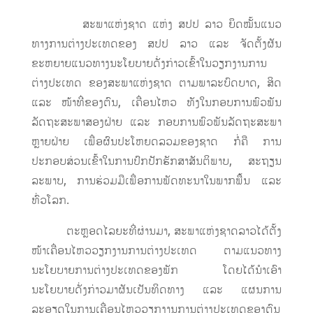
ສະພາແຫ່ງຊາດ ແຫ່ງ ສປປ ລາວ ຍຶດໝັ້ນແນວ
ທາງການຕ່າງປະເທດຂອງ ສປປ ລາວ ແລະ ຈັດຕັ້ງຜັນ
ຂະຫຍາຍແນວທາງນະໂຍບາຍດັ່ງກ່າວເຂົ້າໃນວຽກງານການ
ຕ່າງປະເທດ ຂອງສະພາແຫ່ງຊາດ ຕາມພາລະບົດບາດ, ສິດ
ແລະ ໜ້າທີ່ຂອງຕົນ, ເຄື່ອນໄຫວ ທັງໃນກອບການພົວພັນ
ລັດຖະສະພາສອງຝ່າຍ ແລະ ກອບການພົວພັນລັດຖະສະພາ
ຫຼາຍຝ່າຍ ເພື່ອຜົນປະໂຫຍດລວມຂອງຊາດ ກໍ່ຄື ການ
ປະກອບສ່ວນເຂົ້າໃນການປົກປັກຮັກສາສັນຕິພາບ, ສະຖຽນ
ລະພາບ, ການຮ່ວມມືເພື່ອການພັດທະນາໃນພາກພື້ນ ແລະ
ທົ່ວໂລກ.
ຕະຫຼອດໄລຍະທີ່ຜ່ານມາ, ສະພາແຫ່ງຊາດລາວໄດ້ຕັ້ງ
ໜ້າເຄື່ອນໄຫວວຽກງານການຕ່າງປະເທດ ຕາມແນວທາງ
ນະໂຍບາຍການຕ່າງປະເທດຂອງພັກ ໂດຍໄດ້ນຳເອົາ
ນະໂຍບາຍດັ່ງກ່າວມາຜັນເປັນທິດທາງ ແລະ ແຜນການ
ລະອຽດໃນການເຄື່ອນໄຫວວຽກງານການຕ່າງປະເທດຂອງຕົນ