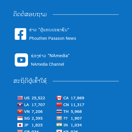
ຕິດຕໍ່ສອບຖາມ
ຂ່າວ "ຜູ້ແທນປະຊາຊົນ"

Phouthen Pasaxon News
ຊ່ອງຂ່າວ "NAmedia"

NAmedia Channel
ສະຖິຕິຜູ້ເຂົ້າໃຊ້