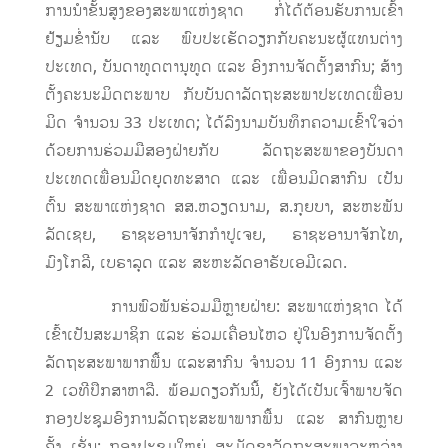
ການນຳຂັ້ນສູງຂອງສະພາແຫ່ງຊາດ ກໍ່ໄດ້ຕ້ອນຮັບການເຂົ້າ
ຢ້ຽມຂໍ່ານັບ ແລະ ພົບປະເຮັດວຽກກັບຄະນະຜູ້ແທນຕ່າງ
ປະເທດ, ບັນດາທູດຕານຸທູດ ແລະ ອົງການຈັດຕັ້ງສາກົນ; ສ້າງ
ຕັ້ງຄະນະມິດຕະພາບ ກັບບັນດາລັດຖະສະພາປະເທດເພື່ອນ
ມິດ ຈໍານວນ 33 ປະເທດ; ໄດ້ລົງນາມບັນທຶກຄວາມເຂົ້າໃຈວ່າ
ດ້ວຍການຮ່ວມມືສອງຝ່າຍກັບ ລັດຖະສະພາຂອງບັນດາ
ປະເທດເພື່ອນມິດຍຸດທະສາດ ແລະ ເພື່ອນມິດສາກົນ ເປັນ
ຕົ້ນ ສະພາແຫ່ງຊາດ ສສ.ຫວຽດນາມ, ສ.ກຸຍບາ, ສະຫະພັນ
ລັດເຊຍ, ຣາຊະອານາຈັກກຳປູເຈຍ, ຣາຊະອານາຈັກໄທ,
ມົງໂກລີ, ເບຣາລຸດ ແລະ ສະຫະລັດອາຣັບເອມີເລດ.
ການພົວພັນຮ່ວມມືຫຼາຍຝ່າຍ: ສະພາແຫ່ງຊາດ ໄດ້
ເຂົ້າເປັນສະມາຊິກ ແລະ ຮ່ວມເຄື່ອນໄຫວ ຢູ່ໃນອົງການຈັດຕັ້ງ
ລັດຖະສະພາພາກພື້ນ ແລະສາກົນ ຈຳນວນ 11 ອົງການ ແລະ
2 ເວທີປຶກສາຫາລື. ພ້ອມດຽວກັນນີ້, ຍັງໄດ້ເປັນເຈົ້າພາບຈັດ
ກອງປະຊຸມອົງການລັດຖະສະພາພາກພື້ນ ແລະ ສາກົນຫຼາຍ
ຄັ້ງ ເຊັ່ນ: ກອງປະຊຸມໃຫຍ່ ສະມັດຊາລັດຖະສະພາລະຫວ່າງ