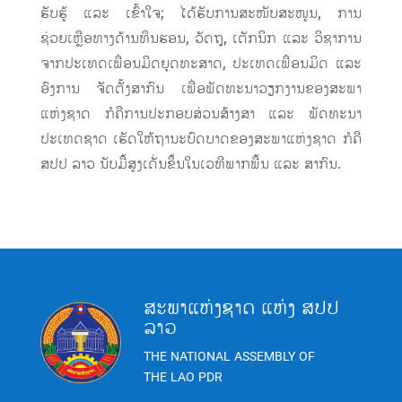
ຮັບຮູ້ ແລະ ເຂົ້າໃຈ; ໄດ້ຮັບການສະໜັບສະໜູນ, ການ
ຊ່ວຍເຫຼືອທາງດ້ານທຶນຮອນ, ວັດຖຸ, ເຕັກນິກ ແລະ ວິຊາການ
ຈາກປະເທດເພື່ອນມິດຍຸດທະສາດ, ປະເທດເພື່ອນມິດ ແລະ
ອົງການ ຈັດຕັ້ງສາກົນ ເພື່ອພັດທະນາວຽກງານຂອງສະພາ
ແຫ່ງຊາດ ກໍຄືການປະກອບສ່ວນສ້າງສາ ແລະ ພັດທະນາ
ປະເທດຊາດ ເຮັດໃຫ້ຖານະບົດບາດຂອງສະພາແຫ່ງຊາດ ກໍຄື
ສປປ ລາວ ນັບມື້ສູງເດັ່ນຂຶ້ນໃນເວທີພາກພື້ນ ແລະ ສາກົນ.
ສະພາແຫ່ງຊາດ ແຫ່ງ ສປປ
ລາວ
THE NATIONAL ASSEMBLY OF
THE LAO PDR