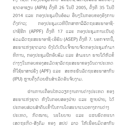
ຊາດອາຊຽນ (AIPA) ຄັ້ງທີ 26 ໃນປີ 2005, ຄັ້ງທີ 35 ໃນປີ
2014 ແລະ ກອງປະຊຸມປີ່ນອ້ອມ ອື່ນໆໃນກອບຂອງອົງການ
ດັ່ງກ່າວ; ກອງປະຊຸມເວທີປຶກສາຫາລືລັດຖະສະພາອາຊີ-
ປາຊີຟິກ (APPF) ຄັ້ງທີ 17 ແລະ ກອງປະຊຸມການເປັນຄູ່
ຮ່ວມລັດຖະສະພາອາຊີ-ເອີຣົບ (ASEP) ຄັ້ງທີ 7. ນອກຈາກນີ້,
ສະພາແຫ່ງຊາດລາວ ຍັງໄດ້ເປັນເຈົ້າພາບຈັດກອງປະຊຸມກໍາມາ
ທິການ, ກອງປະຊຸມຝຶກອົບຮົມ ແລະ ສໍາມະນາ ພາຍໃຕ້ຫົວຂໍ້
ຕ່າງໆໃນກອບຂອງສະມັດຊາລັດຖະສະພາຂອງບັນດາປະເທດ
ທີ່ໃຊ້ພາສາຝຣັ່ງ (APF) ແລະ ສະຫະພັນລັດຖະສະພາສາກົນ
(IPU) ຫຼາຍຄັ້ງດ້ວຍຜົນສຳເລັດອັນຈົບງາມ.
ຜ່ານການເຄື່ອນໄຫວວຽກງານການຕ່າງປະເທດ ຂອງ
ສະພາແຫ່ງຊາດ ທັງໃນກອບສອງຝ່າຍ ແລະ ຫຼາຍຝ່າຍ, ໄດ້
ປະກອບສ່ວນສໍາຄັນເຂົ້າໃນການໂຄສະນາແນວທາງການຕ່າງ
ປະເທດ, ກົດໝາຍ, ນະໂຍບາຍ ແລະ ແຜນພັດທະນາ
ເສດຖະກິດ-ສັງຄົມ ຂອງ ສປປ ລາວ ໃຫ້ເພື່ອນມິດສາກົນ