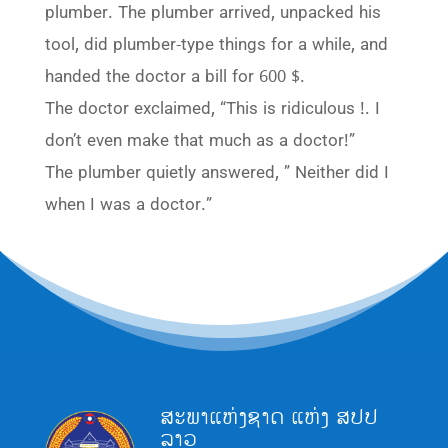
plumber. The plumber arrived, unpacked his
tool, did plumber-type things for a while, and
handed the doctor a bill for 600 $.
The doctor exclaimed, “This is ridiculous !. I
don’t even make that much as a doctor!”
The plumber quietly answered, ” Neither did I
when I was a doctor.”
ສະພາແຫ່ງຊາດ ແຫ່ງ ສປປ
ລາວ