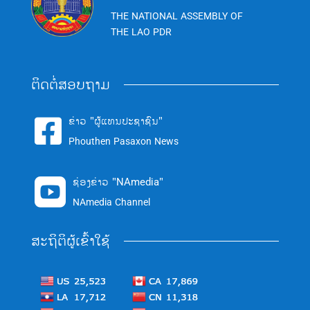
THE NATIONAL ASSEMBLY OF
THE LAO PDR
ຕິດຕໍ່ສອບຖາມ
ຂ່າວ "ຜູ້ແທນປະຊາຊົນ"

Phouthen Pasaxon News
ຊ່ອງຂ່າວ "NAmedia"

NAmedia Channel
ສະຖິຕິຜູ້ເຂົ້າໃຊ້