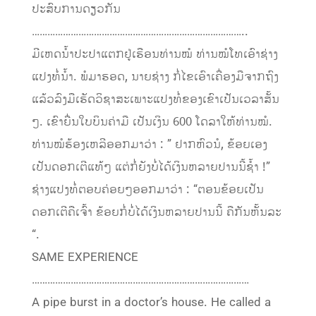
ປະສົບການດຽວກັນ
………………………………………………………………………..
ມີເຫດນ້ຳປະປາແຕກຢູ່ເຮືອນທ່ານໝໍ ທ່ານໝໍໂທເອົາຊ່າງ
ແປງທໍ່ນໍ້າ. ພໍມາຮອດ, ນາຍຊ່າງ ກໍ່ໄຂເອົາເຄື່ອງມືຈາກຖົງ
ແລ້ວລົງມືເຮັດວິຊາສະເພາະແປງທໍ່ຂອງເຂົາເປັນເວລາສັ້ນ
ໆ. ເຂົາຍື່ນໃບບິນຄ່າມື ເປັນເງິນ 600 ໂດລາໃຫ້ທ່ານໝໍ.
ທ່ານໝໍຮ້ອງເຫລີອອກມາວ່າ : ” ຢາກຫົວນໍ, ຂ້ອຍເອງ
ເປັນດອກເຕີແທ້ໆ ແຕ່ກໍ່ຍັງບໍ່ໄດ້ເງິນຫລາຍປານນີ້ຊໍ້າ !”
ຊ່າງແປງທໍ່ຕອບຄ່ອຍໆອອກມາວ່າ : “ຕອນຂ້ອຍເປັນ
ດອກເຕີຄືເຈົ້າ ຂ້ອຍກໍ່ບໍ່ໄດ້ເງິນຫລາຍປານນີ້ ຄືກັນຫັ້ນລະ
“.
SAME EXPERIENCE
…………………………………………………………………………
A pipe burst in a doctor’s house. He called a