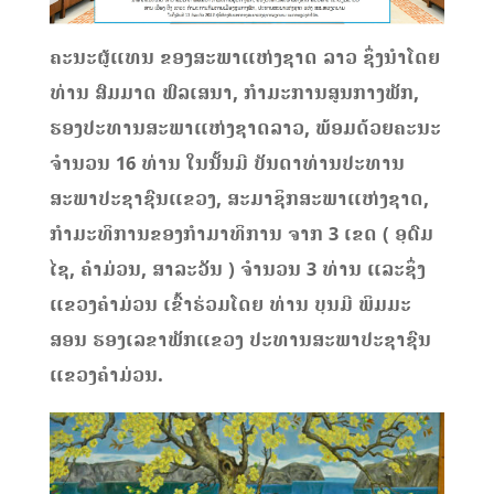
ຄະນະຜູ້ແທນ ຂອງສະພາແຫ່ງຊາດ ລາວ ຊຶ່ງນໍາໂດຍ
ທ່ານ ສົມມາດ ພົລເສນາ, ກຳມະການສູນກາງພັກ,
ຮອງປະທານສະພາແຫ່ງຊາດລາວ, ພ້ອມດ້ວຍຄະນະ
ຈໍານວນ 16 ທ່ານ ໃນນັ້ນມີ ບັນດາທ່ານປະທານ
ສະພາປະຊາຊົນແຂວງ, ສະມາຊິກສະພາແຫ່ງຊາດ,
ກຳມະທິການຂອງກຳມາທິການ ຈາກ 3 ເຂດ ( ອຸດົມ
ໄຊ, ຄໍາມ່ວນ, ສາລະວັນ ) ຈໍານວນ 3 ທ່ານ ແລະຊຶ່ງ
ແຂວງຄໍາມ່ວນ ເຂົ້າຮ່ວມໂດຍ ທ່ານ ບຸນມີ ພິມມະ
ສອນ ຮອງເລຂາພັກແຂວງ ປະທານສະພາປະຊາຊົນ
ແຂວງຄໍາມ່ວນ.