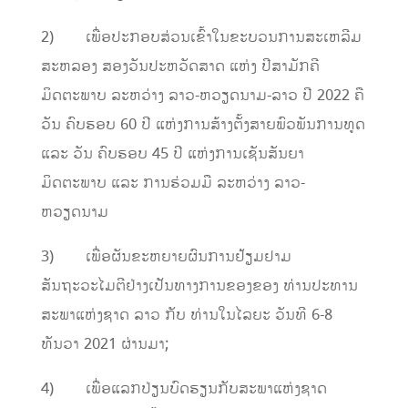
2) ເພື່ອປະກອບສ່ວນເຂົ້າໃນຂະບວນການສະເຫລີມ
ສະຫລອງ ສອງວັນປະຫວັດສາດ ແຫ່ງ ປີສາມັກຄີ
ມິດຕະພາບ ລະຫວ່າງ ລາວ-ຫວຽດນາມ-ລາວ ປີ 2022 ຄື
ວັນ ຄົບຮອບ 60 ປີ ແຫ່ງການສ້າງຕັ້ງສາຍພົວພັນການທູດ
ແລະ ວັນ ຄົບຮອບ 45 ປີ ແຫ່ງການເຊັນສັນຍາ
ມິດຕະພາບ ແລະ ການຮ່ວມມື ລະຫວ່າງ ລາວ-
ຫວຽດນາມ
3) ເພື່ອຜັນຂະຫຍາຍຜົນການຢ້ຽມຢາມ
ສັນຖະວະໄມຕີຢ່າງເປັນທາງການຂອງຂອງ ທ່ານປະທານ
ສະພາແຫ່ງຊາດ ລາວ ກັບ ທ່ານໃນໄລຍະ ວັນທີ 6-8
ທັນວາ 2021 ຜ່ານມາ;
4) ເພື່ອແລກປ່ຽນບົດຮຽນກັບສະພາແຫ່ງຊາດ