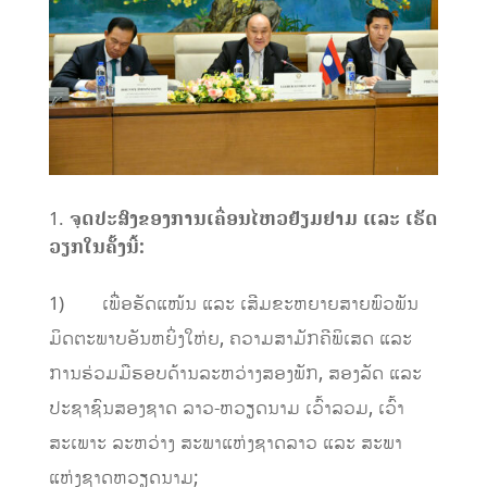
ຈຸດປະສົງຂອງການເຄື່ອນໄຫວຢ້ຽມຢາມ ແລະ ເຮັດ
ວຽກໃນຄັ້ງນີ້:
1) ເພື່ອຮັດແໜ້ນ ແລະ ເສີມຂະຫຍາຍສາຍພົວພັນ
ມິດຕະພາບອັນຫຍິ່ງໃຫ່ຍ, ຄວາມສາມັກຄີພິເສດ ແລະ
ການຮ່ວມມືຮອບດ້ານລະຫວ່າງສອງພັກ, ສອງລັດ ແລະ
ປະຊາຊົນສອງຊາດ ລາວ-ຫວຽດນາມ ເວົ້າລວມ, ເວົ້າ
ສະເພາະ ລະຫວ່າງ ສະພາແຫ່ງຊາດລາວ ແລະ ສະພາ
ແຫ່ງຊາດຫວຽດນາມ;