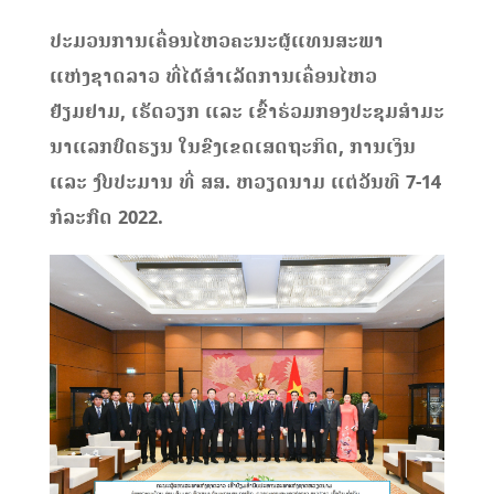
ປະມວນການເຄື່ອນໄຫວຄະນະຜູ້ແທນສະພາ
ແຫ່ງຊາດລາວ ທີ່ໄດ້ສຳເລັດການເຄື່ອນໄຫວ
ຢ້ຽມຢາມ, ເຮັດວຽກ ແລະ ເຂົ້າຮ່ວມກອງປະຊຸມສຳມະ
ນາແລກບົດຮຽນ ໃນຂົງເຂດເສດຖະກິດ, ການເງິນ
ແລະ ງົບປະມານ ທີ່ ສສ. ຫວຽດນາມ ແຕ່ວັນທີ 7-14
ກໍລະກົດ 2022.