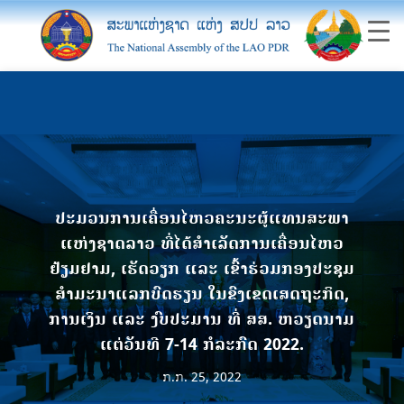
ປະມວນການເຄື່ອນໄຫວຄະນະຜູ້ແທນສະພາ
ແຫ່ງຊາດລາວ ທີ່ໄດ້ສຳເລັດການເຄື່ອນໄຫວ
ຢ້ຽມຢາມ, ເຮັດວຽກ ແລະ ເຂົ້າຮ່ວມກອງປະຊຸມ
ສຳມະນາແລກບົດຮຽນ ໃນຂົງເຂດເສດຖະກິດ,
ການເງິນ ແລະ ງົບປະມານ ທີ່ ສສ. ຫວຽດນາມ
ແຕ່ວັນທີ 7-14 ກໍລະກົດ 2022.
ກ.ກ. 25, 2022