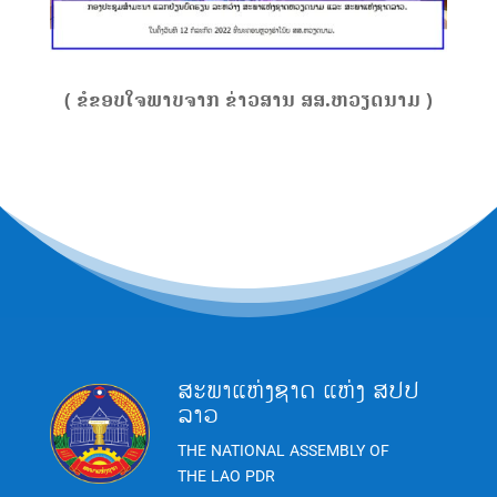
( ຂໍຂອບໃຈພາບຈາກ ຂ່າວສານ ສສ.ຫວຽດນາມ )
ສະພາແຫ່ງຊາດ ແຫ່ງ ສປປ
ລາວ
THE NATIONAL ASSEMBLY OF
THE LAO PDR