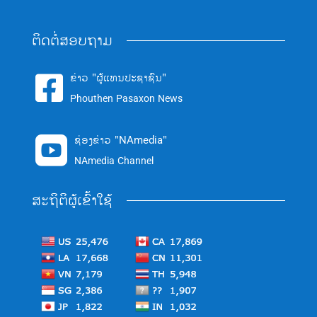
ຕິດຕໍ່ສອບຖາມ
ຂ່າວ "ຜູ້ແທນປະຊາຊົນ"

Phouthen Pasaxon News
ຊ່ອງຂ່າວ "NAmedia"

NAmedia Channel
ສະຖິຕິຜູ້ເຂົ້າໃຊ້