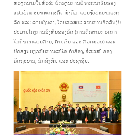
ຫວຽດນາມໃນຫົວຂໍ້: ບົດຮຽນການພິຈາລະນາຮັບຮອງ
ແຜນພັດທະນາເສດຖະກິດ-ສັງຄົມ, ແຜນງົບປະມານແຫ່ງ
ລັດ ແລະ ແຜນເງິນຕາ, ໂດຍສະເພາະ ແຜນການຈັດສັນງົບ
ປະມານໂຄງການລົງທຶນຂອງລັດ (ການຕິດຕາມກວດກາ
ໃນຂົງເຂດແຜນການ, ການເງິນ ແລະ ກວດສອບ) ແລະ
ບົດຮຽນກ່ຽວກັບການແກ້ໄຂ ຄໍາຮ້ອງ, ຂໍ້ສະເໜີ ຂອງ
ລັດຖະບານ, ນັກລົງທຶນ ແລະ ປະຊາຊົນ.