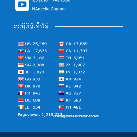
ຊ່ອງຂ່າວ "NAmedia"

NAmedia Channel
ສະຖິຕິຜູ້ເຂົ້າໃຊ້