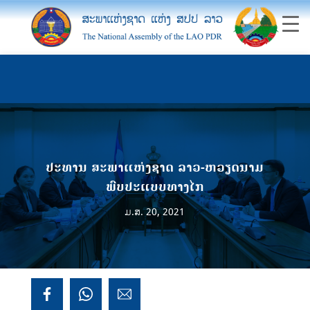
ປະທານ ສະພາແຫ່ງຊາດ ລາວ-ຫວຽດນາມ
ພົບປະແບບທາງໄກ
ມ.ສ. 20, 2021