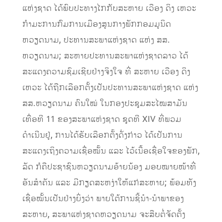
ແຫ່ງຊາດ ໄດ້ພົບປະທາງໄກກັບສະຫາຍ ເວືອງ ດິງ ເຫວະ
ກຳມະການກົມການເມືອງສູນກາງພັກກອມມູນິດ
ຫວຽດນາມ, ປະທານສະພາແຫ່ງຊາດ ແຫ່ງ ສສ.
ຫວຽດນາມ; ສະຫາຍປະທານສະພາແຫ່ງຊາດລາວ ໄດ້
ສະແດງຄວາມຊົມເຊີຍຢ່າງຈິງໃຈ ທີ່ ສະຫາຍ ເວືອງ ດິງ
ເຫວະ ໄດ້ຖືກເລືອກຕັ້ງເປັນປະທານສະພາແຫ່ງຊາດ ແຫ່ງ
ສສ.ຫວຽດນາມ ຄົນໃໝ່ ໃນກອງປະຊຸມສະໄໝສາມັນ
ເທື່ອທີ 11 ຂອງສະພາແຫ່ງຊາດ ຊຸດທີ XIV ທີ່ພວມ
ດຳເນີນຢູ່, ການໄດ້ຮັບເລືອກຕັ້ງດັ່ງກ່າວ ໄດ້ເປັນການ
ສະແດງເຖິງຄວາມເຊື່ອໝັ້ນ ແລະ ໄວ້ເນື້ອເຊື່ອໃຈຂອງພັກ,
ລັດ ກໍຄືປະຊາຊົນຫວຽດນາມອ້າຍນ້ອງ ມອບໝາຍໜ້າທີ່
ອັນສຳຄັນ ແລະ ມີກຽດສະຫງ່າໃຫ້ແກ່ສະຫາຍ; ພ້ອມທັງ
ເຊື່ອໝັ້ນເປັນຢ່າງຍິ່ງວ່າ ພາຍໃຕ້ການຊີ້ນຳ-ນຳພາຂອງ
ສະຫາຍ, ສະພາແຫ່ງຊາດຫວຽດນາມ ຈະສືບຕໍ່ຈັດຕັ້ງ