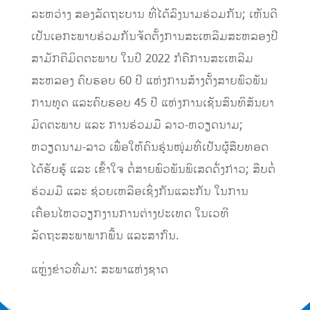
ລະຫວ່າງ ສອງລັດຖະບານ ທີ່ໄດ້ລົງນາມຮ່ວມກັນ; ເຫັນດີ
ເປັນເອກະພາບຮ່ວມກັນຈັດຕັ້ງການສະເຫລີມສະຫລອງປີ
ສາມັກຄີມິດຕະພາບ ໃນປີ 2022 ກໍຄືການສະເຫລີມ
ສະຫລອງ ຄົບຮອບ 60 ປີ ແຫ່ງການສ້າງຕັ້ງສາຍພົວພັນ
ການທູດ ແລະຄົບຮອບ 45 ປີ ແຫ່ງການເຊັນສົນທິສັນຍາ
ມິດຕະພາບ ແລະ ການຮ່ວມມື ລາວ-ຫວຽດນາມ;
ຫວຽດນາມ-ລາວ ເພື່ອໃຫ້ຄົນຮຸ່ນໜຸ່ມທີ່ເປັນຜູ້ສືບທອດ
ໄດ້ຮັບຮູ້ ແລະ ເຂົ້າໃຈ ຕໍ່ສາຍພົວພັນພິເສດດັ່ງກ່າວ; ສືບຕໍ່
ຮ່ວມມື ແລະ ຊ່ວຍເຫລືອເຊິ່ງກັນແລະກັນ ໃນການ
ເຄື່ອນໄຫວວຽກງານການຕ່າງປະເທດ ໃນເວທີ
ລັດຖະສະພາພາກພື້ນ ແລະສາກົນ.
ແຫຼ່ງຂ່າວທີ່ມາ: ສະພາແຫ່ງຊາດ