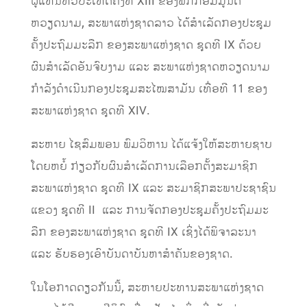
ຜູ້ແທນທົ່ວປະເທດຄັ້ງທີ XIII ຂອງພັກກອມມູນິດ
ຫວຽດນາມ, ສະພາແຫ່ງຊາດລາວ ໄດ້ສຳເລັດກອງປະຊຸມ
ຄັ້ງປະຖົມມະລືກ ຂອງສະພາແຫ່ງຊາດ ຊຸດທີ IX ດ້ວຍ
ຜົນສຳເລັດອັນຈົບງາມ ແລະ ສະພາແຫ່ງຊາດຫວຽດນາມ
ກຳລັງດຳເນີນກອງປະຊຸມສະໄໝສາມັນ ເທື່ອທີ 11 ຂອງ
ສະພາແຫ່ງຊາດ ຊຸດທີ XIV.
ສະຫາຍ ໄຊສົມພອນ ພົມວິຫານ ໄດ້ແຈ້ງໃຫ້ສະຫາຍຊາບ
ໂດຍຫຍໍ້ ກ່ຽວກັບຜົນສໍາເລັດການເລືອກຕັ້ງສະມາຊິກ
ສະພາແຫ່ງຊາດ ຊຸດທີ IX ແລະ ສະມາຊິກສະພາປະຊາຊົນ
ແຂວງ ຊຸດທີ II ແລະ ການຈັດກອງປະຊຸມຄັ້ງປະຖົມມະ
ລືກ ຂອງສະພາແຫ່ງຊາດ ຊຸດທີ IX ເຊິ່ງໄດ້ພິຈາລະນາ
ແລະ ຮັບຮອງເອົາບັນດາບັນຫາສຳຄັນຂອງຊາດ.
ໃນໂອກາດດຽວກັນນີ້, ສະຫາຍປະທານສະພາແຫ່ງຊາດ