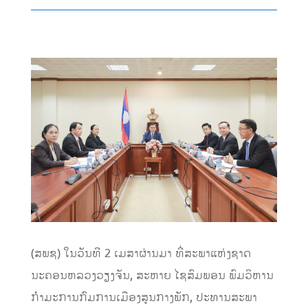
(ສພຊ) ໃນວັນທີ 2 ເມສາຜ່ານມາ ທີ່ສະພາແຫ່ງຊາດ
ນະຄອນຫລວງວຽງຈັນ, ສະຫາຍ ໄຊສົມພອນ ພົມວິຫານ
ກຳມະການກົມການເມືອງສູນກາງພັກ, ປະທານສະພາ