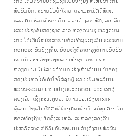
ລາວ ໄດ້ມີຄວາມປິຕິຊົມຊື່ນເປັນຢ່າງຍິ່ງ ທີ່ເຫັນວ່າ ສາຍ
ພົວພັນມິດຕະພາບອັນຍິ່ງໃຫຍ່, ຄວາມສາມັກຄີພິເສດ
ແລະ ການຮ່ວມມືຮອບດ້ານ ລະຫວ່າງສອງພັກ, ສອງລັດ
ແລະ ປະຊາຊົນສອງຊາດ ລາວ-ຫວຽດນາມ; ຫວຽດນາມ-
ລາວ ໄດ້ເຕີບໃຫຍ່ຂະຫຍາຍຕົວເຂົ້າສູ່ລວງເລິກ ແລະແຕກ
ດອກອອກຜົນຍິ່ງໆຂຶ້ນ, ພ້ອມທັງຕີລາຄາສູງຕໍ່ການພົວພັນ
ຮ່ວມມື ລະຫວ່າງສອງສະພາແຫ່ງຊາດລາວ ແລະ
ຫວຽດນາມ ໃນໄລຍະຜ່ານມາ ເຊິ່ງເຫັນວ່າການນໍາຂອງ
ສອງປະເທດ ໄດ້ເອົາໃຈໃສ່ຊຸກຍູ້ ແລະ ເພີ່ມທະວີການ
ພົວພັນ-ຮ່ວມມື ນໍາກັນຢ່າງມີປະສິດທິຜົນ ແລະ ເຂົ້າສູ່
ລວງເລິກ ເຊິ່ງສະແດງອອກມີການແລກປ່ຽນຄະນະ
ຜູ້ແທນຢ່າງເປັນປົກກະຕິໃນທຸກລະດັບນັບແຕ່ສູນກາງ ຈົນ
ຮອດທ້ອງຖິ່ນ; ຈັດຕັ້ງສະເຫລີມສະຫລອງສອງວັນ
ປະຫວັດສາດ ກໍຄືວັນຄົບຮອບການສ້າງຕັ້ງສາຍພົວພັນ