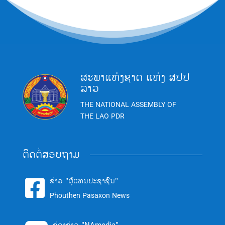
ສະພາແຫ່ງຊາດ ແຫ່ງ ສປປ
ລາວ
THE NATIONAL ASSEMBLY OF
THE LAO PDR
ຕິດຕໍ່ສອບຖາມ
ຂ່າວ "ຜູ້ແທນປະຊາຊົນ"

Phouthen Pasaxon News