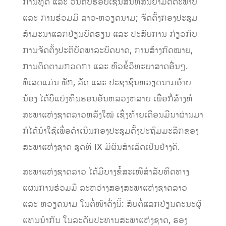
ການທູດ ແລະ ວັນຄົບຮອບເຊັນສົນທິສັນຍາມິດຕະພາບ
ແລະ ການຮ່ວມມື ລາວ-ຫວຽດນາມ; ຈັດຕັ້ງກອງປະຊຸມ
ສຳມະນາແລກປ່ຽນບົດຮຽນ ແລະ ປະສົບການ ກ່ຽວກັບ
ການຈັດຕັ້ງປະຕິບັດພາລະບົດບາດ, ການສ້າງກົດໝາຍ,
ການຕິດຕາມກວດກາ ແລະ ຫົວຂໍ້ວິທະຍາສາດອື່ນໆ.
ພິເສດແມ່ນ ພັກ, ລັດ ແລະ ປະຊາຊົນຫວຽດນາມອ້າຍ
ນ້ອງ ໄດ້ບິແບ່ງທຶນຮອນອັນຫລວງຫລາຍ ເພື່ອກໍ່ສ້າງຫໍ
ສະພາແຫ່ງຊາດລາວຫລັງໃໝ່ ເຊິ່ງທ້າຍເດືອນມີນາຜ່ານມາ
ກໍໄດ້ນໍາໃຊ້ເພື່ອດໍາເນີນກອງປະຊຸມຄັ້ງປະຖົມມະລືກຂອງ
ສະພາແຫ່ງຊາດ ຊຸດທີ IX ມີຜົນສຳເລັດເປັນຢ່າງດີ.
ສະພາແຫ່ງຊາດລາວ ໄດ້ມີບາງຂໍ້ສະເໜີສຳລັບທິດທາງ
ແຜນການຮ່ວມມື ລະຫວ່າງສອງສະພາແຫ່ງຊາດລາວ
ແລະ ຫວຽດນາມ ໃນຕໍ່ໜ້າດັ່ງນີ້: ສືບຕໍ່ແລກປ່ຽນຄະນະຜູ້
ແທນນໍາກັນ ໃນລະດັບປະທານສະພາແຫ່ງຊາດ, ຮອງ