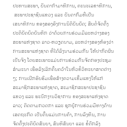
ປະທານສະພາ, ບັນດາກຳມາທິການ, ຄະນະເລຂາທິການ,
ສະພາປະຊາຊົນແຂວງ ແລະ ບັນດາກົມທີ່ເປັນ
ເສນາທິການ ຂອງສອງອົງການນິຕິບັນຍັດ; ສືບຕໍ່ຈັດຕັ້ງ
ປະຕິບັດບົດບັນທຶກ ວ່າດ້ວຍການຮ່ວມມືລະຫວ່າງສອງ
ສະພາແຫ່ງຊາດ ລາວ-ຫວຽດນາມ, ລະຫວ່າງສອງຫ້ອງວ່າ
ການສະພາແຫ່ງຊາດ ທີ່ໄດ້ລົງນາມຮ່ວມກັນ ໃຫ້ປາກົດຜົນ
ເປັນຈິງ ໂດຍສະເພາະແມ່ນການຮ່ວມກັນຈັດກອງປະຊຸມ
ສຳມະນາ ເພື່ອລົງເລິກຄົ້ນຄວ້າໃນຫົວຂໍ້ວິທະຍາສາດຕ່າງ
ໆ; ການເຝິກອົບຮົມເພື່ອສ້າງຄວາມເຂັ້ມແຂງໃຫ້ແກ່
ສະມາຊິກສະພາແຫ່ງຊາດ, ສະມາຊິກສະພາປະຊາຊົນ
ແຂວງ ແລະ ພະນັກງານວິຊາການ ຂອງສະພາແຫ່ງຊາດ
ລາວ; ຕິດຕາມກວດກາ ແລະ ຊຸກຍູ້ການຮ່ວມມືທາງດ້ານ
ເສດຖະກິດ ເປັນຕົ້ນແມ່ນການຄ້າ, ການລົງທຶນ, ການ
ຈັດຕັ້ງປະຕິບັດສັນຍາ, ສົນທິສັນຍາ ແລະ ຂໍ້ຕົກລົງ