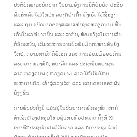
ປະຕິບັດພາລະບົດບາດ ໃນນາມອົງການນິຕິບັນຍັດ ປະສົບ
ຜົນສຳເລັດໃໝ່ໃຫຍ່ຫລວງກວ່າເກົ່າ ທັງເຮັດໃຫ້ຊື່ສຽງ
ແລະ ຖານະບົດບາດຂອງສະພາແຫ່ງຊາດຫວຽດນາມ ພົ້ນ
ເດັ່ນໃນເວທີພາກພື້ນ ແລະ ສາກົນ, ພ້ອມທັງເປັນການສືບ
ຕໍ່ຮັດແໜ້ນ, ເສີມຂະຫາຍສາຍພົວພັນມິດຕະພາບອັນຍິ່ງ
ໃຫຍ່, ຄວາມສາມັກຄີພິເສດ ແລະ ການຮ່ວມມືຮອບດ້ານ
ລະຫວ່າງ ສອງພັກ, ສອງລັດ ແລະ ປະຊາຊົນສອງຊາດ
ລາວ-ຫວຽດນາມ; ຫວຽດນາມ-ລາວ ໃຫ້ເຕີບໃຫຍ່
ຂະຫຍາຍຕົວ, ເຂົ້າສູ່ລວງເລິກ ແລະ ແຕກດອກອອກຜົນ
ຍິ່ງໆຂຶ້ນ.
ການພົບປະຄັ້ງນີ້ ແມ່ນຢູ່ໃນບັນຍາກາດທີ່ສອງພັກ ຫາກໍ
ສຳເລັດກອງປະຊຸມໃຫຍ່ຜູ້ແທນທົ່ວປະເທດ ຄັ້ງທີ XI
ຂອງພັກປະຊາຊົນປະຕິວັດລາວ ແລະ ກອງປະຊຸມໃຫຍ່