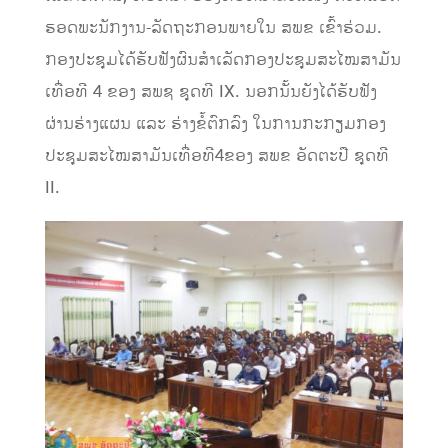
ຮອດພະນັກງານ-ລັດຖະກອນ​ພາຍໃນ​ ສພຂ​ ເຂົ້າຮ່ວມ.
ກອງປະຊຸມໄດ້ຮັບຟັງຜົນສໍາເລັດກອງປະຊຸມສະໄໝສາມັນ
ເທື່ອທີ 4​ ຂອງ​ ສພຊ​ ຊຸດທີ​ IX.​ ນອກນັ້ນຍັງໄດ້ຮັບຟັງ
ຜ່ານຮ່າງແຜນ​ ແລະ​ ຮ່າງຂໍ້ຕົກລົງ​ ໃນການກະກຽມກອງ
ປະຊຸມສະໄໝສາມັນເທື່ອທີ4ຂອງ ສພຂ​ ອັດຕະປື​ ຊຸດທີ​
II.