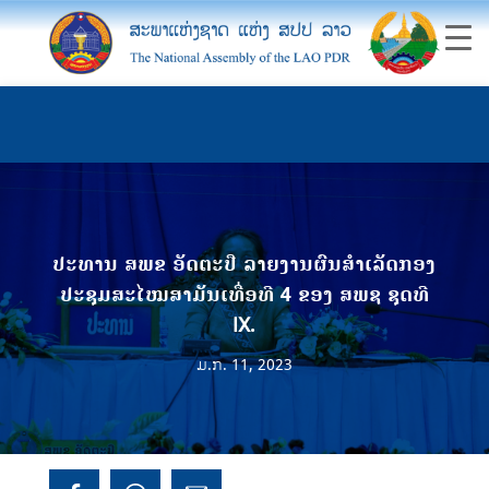
ປະທານ​ ສພຂ​ ອັດຕະປື​ ລາຍງານຜົນສໍາເລັດກອງ
ປະຊຸມສະໄໝສາມັນເທື່ອທີ 4​ ຂອງ​ ສພຊ​ ຊຸດທີ​
IX.
ມ.ກ. 11, 2023