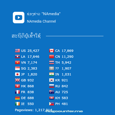
ຊ່ອງຂ່າວ "NAmedia"

NAmedia Channel
ສະຖິຕິຜູ້ເຂົ້າໃຊ້