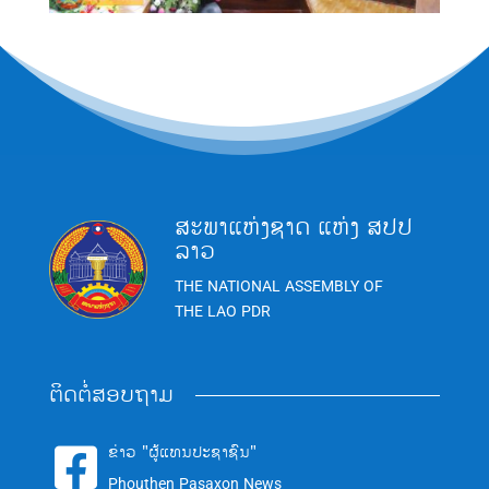
ສະພາແຫ່ງຊາດ ແຫ່ງ ສປປ
ລາວ
THE NATIONAL ASSEMBLY OF
THE LAO PDR
ຕິດຕໍ່ສອບຖາມ
ຂ່າວ "ຜູ້ແທນປະຊາຊົນ"

Phouthen Pasaxon News