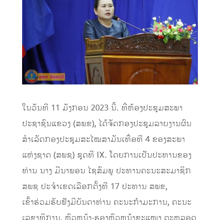
ໃນວັນທີ​ 11​ ມັງກອນ​ 2023​ ນີ້.​ ທີ່ຫ້ອງປະຊຸມ​ສະພາ
ປະຊາຊົນແຂວງ​ (ສພຂ), ໄດ້ຈັດກອງປະຊຸມລາຍງານຜົນ
ສໍາເລັດກອງປະຊຸມສະໄໝສາມັນເທື່ອທີ 4​ ຂອງ​ສະພາ
ແຫ່ງຊາດ (ສພຊ)​ ຊຸດທີ​ IX.​ ໂດຍການເປັນ​ປະທານ​ຂອງ
ທ່ານ​ ນາງ​ ມີນາພອນ​ ໄຊສົມພູ​ ປະທານຄະນະ​ສະມາຊິກ​
ສພຊ​ ປະຈໍາເຂດເລືອກຕັ້ງ​ທີ​ 17​ ປະທານ​ ສພຂ,
ເຂົ້າຮ່ວມຮັບຟັງມີບັນດາທ່ານ ຄະນະກໍາມະການ, ຄະນະ
ເລຂາທິການ, ຫົວຫນ້າ​-ຮອງ​ຫົວຫນ້າ​ຂະແໜງ​ ຕະຫລອດ