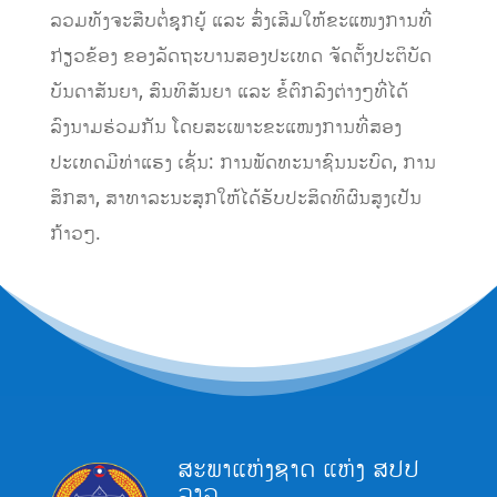
ລວມທັງຈະສືບຕໍ່ຊຸກຍູ້ ແລະ ສົ່ງເສີມໃຫ້ຂະແໜງການທີ່
ກ່ຽວຂ້ອງ ຂອງລັດຖະບານສອງປະເທດ ຈັດຕັ້ງປະຕິບັດ
ບັນດາສັນຍາ, ສົນທິສັນຍາ ແລະ ຂໍ້ຕົກລົງຕ່າງໆທີ່ໄດ້
ລົງນາມຮ່ວມກັນ ໂດຍສະເພາະຂະແໜງການທີ່ສອງ
ປະເທດມີທ່າແຮງ ເຊັ່ນ: ການພັດທະນາຊົນນະບົດ, ການ
ສຶກສາ, ສາທາລະນະສຸກໃຫ້ໄດ້ຮັບປະສິດທິຜົນສູງເປັນ
ກ້າວໆ.
ສະພາແຫ່ງຊາດ ແຫ່ງ ສປປ
ລາວ