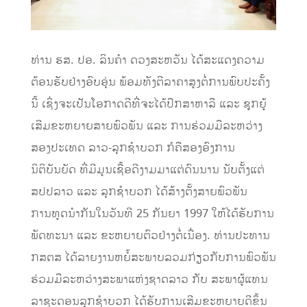
ທ່ານ ຮສ. ປອ. ລິນຄໍາ ດວງສະຫວັນ ໄດ້ສະແດງຄວາມ
ຕ້ອນຮັບຢ່າງອົບອຸ່ນ ພ້ອມທັງຕີລາຄາສູງຕໍ່ການພົບປະຄັ້ງ
ນີ້ ເຊິ່ງຈະເປັນໂອກາດດີທີ່ຈະໄດ້ປຶກສາຫາລື ແລະ ຊຸກຍູ້
ເສີມຂະຫຍາຍສາຍພົວພັນ ແລະ ການຮ່ວມມືລະຫວ່າງ
ສອງປະເທດ ລາວ-ລຸກຊໍາບວກ ກໍຄືສອງອົງການ
ນິຕິບັນຍັດ ທີ່ມີມູນເຊື້ອດີງາມມາແຕ່ດົນນານ ນັບຕັ້ງແຕ່
ສປປລາວ ແລະ ລຸກຊຳບວກ ໄດ້ສ້າງຕັ້ງສາຍພົວພັນ
ການທູດນຳກັນໃນວັນທີ 25 ກັນຍາ 1997 ໃຫ້ໄດ້ຮັບການ
ພັດທະນາ ແລະ ຂະຫຍາຍຕົວຢ່າງຕໍ່ເນື່ອງ. ທ່ານປະທານ
ກສຕສ ໄດ້ລາຍງານຫຍໍ້ສະພາບລວມກ່ຽວກັບການພົວພັນ
ຮ່ວມມືລະຫວ່າງສະພາແຫ່ງຊາດລາວ ກັບ ສະພາຜູ້ແທນ
ລາຊະດອນລຸກຊຳບວກ ໄດ້ຮັບການເສີມຂະຫຍາຍດີຂຶ້ນ