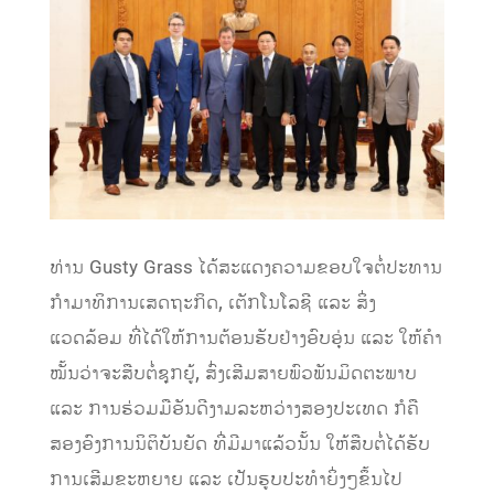
ທ່ານ Gusty Grass ໄດ້ສະແດງຄວາມຂອບໃຈຕໍ່ປະທານ
ກໍາມາທິການເສດຖະກິດ, ເຕັກໂນໂລຊີ ແລະ ສິ່ງ
ແວດລ້ອມ ທີ່ໄດ້ໃຫ້ການຕ້ອນຮັບຢ່າງອົບອຸ່ນ ແລະ ໃຫ້ຄຳ
ໝັ້ນວ່າຈະສືບຕໍ່ຊຸກຍູ້, ສົ່ງເສີມສາຍພົວພັນມິດຕະພາບ
ແລະ ການຮ່ວມມືອັນດີງາມລະຫວ່າງສອງປະເທດ ກໍຄື
ສອງອົງການນິຕິບັນຍັດ ທີ່ມີມາແລ້ວນັ້ນ ໃຫ້ສືບຕໍ່ໄດ້ຮັບ
ການເສີມຂະຫຍາຍ ແລະ ເປັນຮູບປະທຳຍິ່ງໆຂຶ້ນໄປ