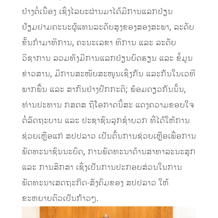
ຢ່າງຕໍ່ເນື່ອງ ເຊິ່ງໄລຍະຜ່ານມາໄດ້ມີການ​ແລກປ່ຽນ
ຢ້ຽມຢາມຄະນະ​ຜູ້​ແທນລະດັບສູງຂອງສອງສະພາ, ລະດັບ
ຂັ້ນກຳມາທິການ, ຄະນະເລຂາ ທິການ ແລະ ລະດັບ
ວິຊາການ ລວມທັງມີການ​ແລກປ່ຽນ​ບົດຮຽນ​ ​ແລະ ​ຂໍ້​ມູນ​
ຂ່າວສານ,​ ມີການສະໜັບສະໜູນເຊິ່ງກັນ ແລະກັນໃນເວທີ
ພາກພື້ນ ແລະ ສາກົນຢ່າງປົກກະຕິ; ພ້ອມດຽວກັນນັ້ນ,
ທ່ານປະທານ ກສຕສ ຖືໂອກາດນີ້ສະ ແດງຄວາມຂອບໃຈ
ຕໍ່ລັດຖະບານ ແລະ ປະຊາຊົນລຸກຊໍາບວກ ທີ່ໄດ້ໃຫ້ການ
ຊ່ວຍເຫຼືອແກ່ ສປປລາວ ເປັນຕົ້ນການຊ່ວຍເຫຼືອເພື່ອການ
ພັດທະນາຊົນນະບົດ, ການພັດທະນາດ້ານສາທາລະນະສຸກ
ແລະ ການສຶກສາ ເຊິ່ງເປັນການປະກອບສ່ວນໃນການ
ພັດທະນາເສດຖະກິດ-ສັງຄົມຂອງ ສປປລາວ ໃຫ້
ຂະຫຍາຍຕົວເປັນກ້າວໆ.