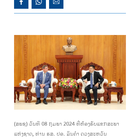
(ສພຊ) ວັນທີ 08 ກຸມພາ 2024 ທີ່ຫ້ອງຮັບແຂກສະພາ
ແຫ່ງຊາດ, ທ່ານ ຮສ. ປອ. ລິນຄໍາ ດວງສະຫວັນ