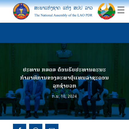
ປະທານ ກສຕສ ຕ້ອນຮັບປະທານຄະນະ
ກຳມາທິການຂອງສະພາຜູ້ແທນລາຊະດອນ
ລຸກຊຳບວກ
ກ.ພ. 10, 2024