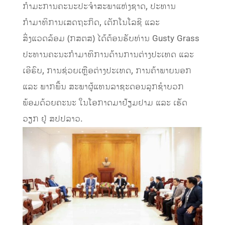
ກຳມະການຄະນະປະຈຳສະພາແຫ່ງຊາດ, ປະທານ
ກຳມາທິການເສດຖະກິດ, ເຕັກໂນໂລຊີ ແລະ
ສິ່ງແວດລ້ອມ (ກສຕສ) ໄດ້ຕ້ອນຮັບທ່ານ Gusty Grass
ປະທານຄະນະກຳມາທິການດ້ານການຕ່າງປະເທດ ແລະ
ເອີຣົບ, ການຊ່ວຍເຫຼືອຕ່າງປະເທດ, ການຄ້າພາຍນອກ
ແລະ ພາກພື້ນ ສະພາຜູ້ແທນລາຊະດອນລຸກຊຳບວກ
ພ້ອມດ້ວຍຄະນະ ໃນໂອກາດມາຢ້ຽມຢາມ ແລະ ເຮັດ
ວຽກ ຢູ່ ສປປລາວ.