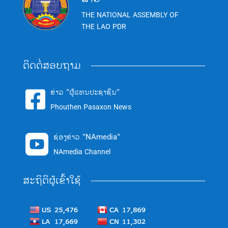
THE NATIONAL ASSEMBLY OF
THE LAO PDR
ຕິດຕໍ່ສອບຖາມ
ຂ່າວ "ຜູ້ແທນປະຊາຊົນ"

Phouthen Pasaxon News
ຊ່ອງຂ່າວ "NAmedia"

NAmedia Channel
ສະຖິຕິຜູ້ເຂົ້າໃຊ້