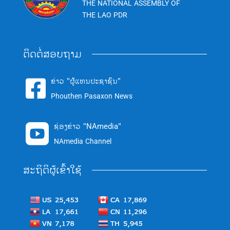
THE NATIONAL ASSEMBLY OF
THE LAO PDR
ຕິດຕໍ່ສອບຖາມ
ຂ່າວ "ຜູ້ແທນປະຊາຊົນ"

Phouthen Pasaxon News
ຊ່ອງຂ່າວ "NAmedia"

NAmedia Channel
ສະຖິຕິຜູ້ເຂົ້າໃຊ້