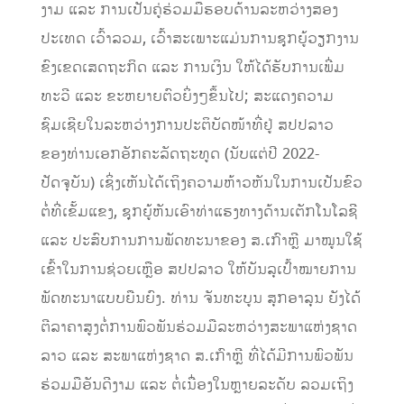
ງາມ ແລະ ການເປັນຄູ່ຮ່ວມມືຮອບດ້ານລະຫວ່າງສອງ
ປະເທດ ເວົ້າລວມ, ເວົ້າສະເພາະແມ່ນການຊຸກຍູ້ວຽກງານ
ຂົງເຂດເສດຖະກິດ ແລະ ການເງິນ ໃຫ້ໄດ້ຮັບການເພີ່ມ
ທະວີ ແລະ ຂະຫຍາຍຕົວຍິ່ງໆຂຶ້ນໄປ; ສະແດງຄວາມ
ຊົມເຊີຍໃນລະຫວ່າງການປະຕິບັດໜ້າທີ່ຢູ່ ສປປລາວ
ຂອງທ່ານເອກອັກຄະລັດຖະທູດ (ນັບແຕ່ປີ 2022-
ປັດຈຸບັນ) ເຊິ່ງເຫັນໄດ້ເຖິງຄວາມຫ້າວຫັນໃນການເປັນຂົວ
ຕໍ່ທີ່ເຂັ້ມແຂງ, ຊຸກຍູ້ຫັນເອົາທ່າແຮງທາງດ້ານເຕັກໂນໂລຊີ
ແລະ ປະສົບການການພັດທະນາຂອງ ສ.ເກົາຫຼີ ມາໝູນໃຊ້
ເຂົ້າໃນການຊ່ວຍເຫຼືອ ສປປລາວ ໃຫ້ບັນລຸເປົ້າໝາຍການ
ພັດທະນາແບບຍືນຍົງ. ທ່ານ ຈັນທະບູນ ສຸກອາລຸນ ຍັງໄດ້
ຕີລາຄາສູງຕໍ່ການພົວພັນຮ່ວມມືລະຫວ່າງສະພາແຫ່ງຊາດ
ລາວ ແລະ ສະພາແຫ່ງຊາດ ສ.ເກົາຫຼີ ທີ່ໄດ້ມີການພົວພັນ
ຮ່ວມມືອັນດີງາມ ແລະ ຕໍ່ເນື່ອງໃນຫຼາຍລະດັບ ລວມເຖິງ