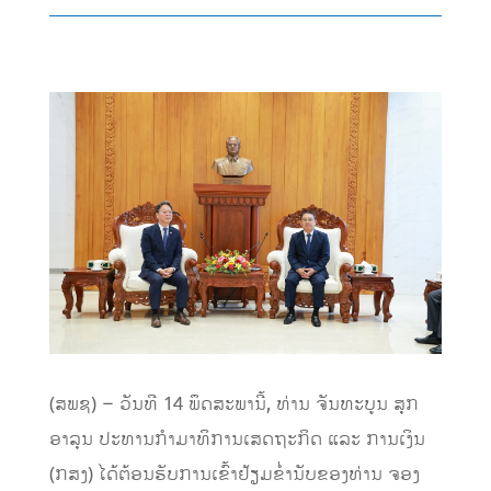
(ສພຊ) – ວັນທີ 14 ພຶດສະພານີ້, ທ່ານ ຈັນທະບູນ ສຸກ
ອາລຸນ ປະທານກຳມາທິການເສດຖະກິດ ແລະ ການເງິນ
(ກສງ) ໄດ້ຕ້ອນຮັບການເຂົ້າຢ້ຽມຂ່ຳນັບຂອງທ່ານ ຈອງ