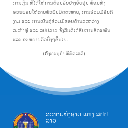
ການເງິນ ທີ່ໄດ້ໃຫ້ການຕ້ອນຮັບຢ່າງອົບອຸ່ນ ພ້ອມທັງ
ອວຍພອນໃຫ້ສາຍພົວພັນມິດຕະພາບ, ການຮ່ວມມືອັນດີ
ງາມ ແລະ ການເປັນຄູ່ຮ່ວມມືຮອບດ້ານລະຫວ່າງ
ສ.ເກົາຫຼີ ແລະ ສປປລາວ ຈົ່ງສືບຕໍ່ໄດ້ຮັບການຮັດແໜ້ນ
ແລະ ຂະຫຍາຍຕົວຍິ່ງໆຂຶ້ນໄປ.
(ກົງທະນູຄຳ ພິພັດເສລີ)
ສະພາແຫ່ງຊາດ ແຫ່ງ ສປປ
ລາວ