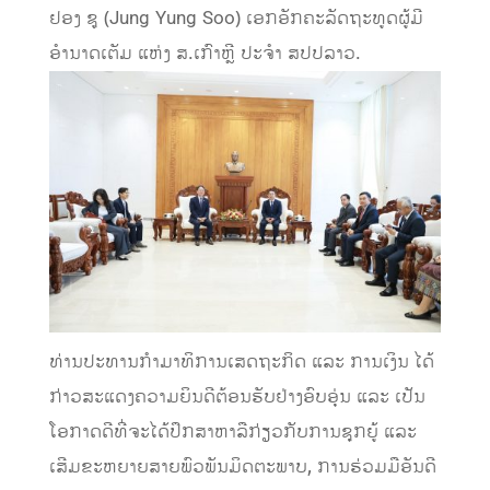
ຢອງ ຊູ (Jung Yung Soo) ເອກອັກຄະລັດຖະທູດຜູ້ມີ
ອຳນາດເຕັມ ແຫ່ງ ສ.ເກົາຫຼີ ປະຈໍາ ສປປລາວ.
ທ່ານປະທານກຳມາທິການເສດຖະກິດ ແລະ ການເງິນ ໄດ້
ກ່າວສະແດງຄວາມຍິນດີຕ້ອນຮັບຢ່າງອົບອຸ່ນ ແລະ ເປັນ
ໂອກາດດີທີ່ຈະໄດ້ປຶກສາຫາລືກ່ຽວກັບການຊຸກຍູ້ ແລະ
ເສີມຂະຫຍາຍສາຍພົວພັນມິດຕະພາບ, ການຮ່ວມມືອັນດີ