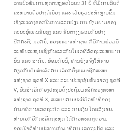
ສາຍພົວພັນການທູດຕະຫຼອດໄລຍະ 31 ປີ ທີ່ມີການສືບຕໍ່
ຂະຫຍາຍຕົວຢ່າງຕໍ່ເນື່ອງ ແລະ ເປັນຮູບປະທຳຫຼາຍຂຶ້ນ
ເຊິ່ງສະແດງອອກໃນການແລກປ່ຽນການຢ້ຽມຢາມຂອງ
ຄະນະຜູ້ແທນຂັ້ນສູງ ແລະ ຂັ້ນຕ່າງໆຮ່ວມກັນຢ່າງ
ປົກກະຕິ; ນອກນີ້, ສອງສະພາແຫ່ງຊາດ ກໍມີການຮ່ວມມື
ສະໜັບສະໜູນເຊິ່ງກັນແລະກັນໃນເວທີລັດຖະສະພາພາກ
ພື້ນ ແລະ ສາກົນ. ພ້ອມກັນນີ້, ທ່ານຍັງແຈ້ງໃຫ້ຊາບ
ກ່ຽວກັບຜົນສໍາເລັດການເລືອກຕັ້ງສະມາຊິກສະພາ
ແຫ່ງຊາດ ຊຸດທີ X ແລະ ສະພາປະຊາຊົນຂັ້ນແຂວງ ຊຸດທີ
V, ຜົນສໍາເລັດກອງປະຊຸມຄັ້ງປະຖົມມະລືກຂອງສະພາ
ແຫ່ງຊາດ ຊຸດທີ X, ສະພາບການປະຕິບັດໜ້າທີ່ຂອງ
ກຳມາທິການເສດຖະກິດ ແລະ ການເງິນ ໂດຍສັງເຂບ.
ທ່ານເອກອັກຄະລັດຖະທູດ ໄດ້ກ່າວສະແດງຄວາມ
ຂອບໃຈຕໍ່ທ່ານປະທານກຳມາທິການເສດຖະກິດ ແລະ