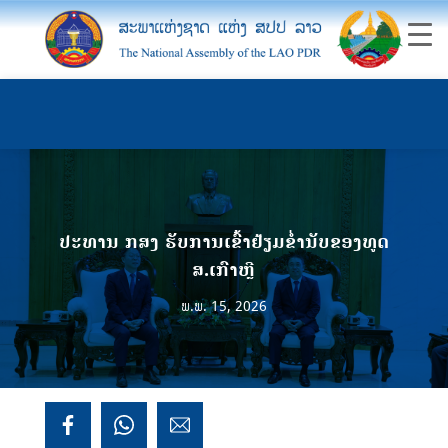
ປະທານ ກສງ ຮັບການເຂົ້າຢ້ຽມຂ່ຳນັບຂອງທູດ
ສ.ເກົາຫຼີ
ພ.ພ. 15, 2026