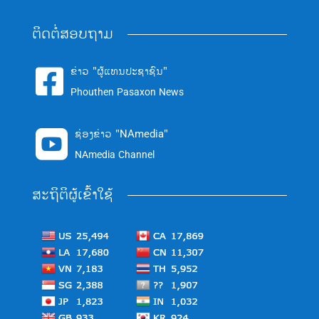
ຕິດຕໍ່ສອບຖາມ
ຂ່າວ "ຜູ້ແທນປະຊາຊົນ"

Phouthen Pasaxon News
ຊ່ອງຂ່າວ "NAmedia"

NAmedia Channel
ສະຖິຕິຜູ້ເຂົ້າໃຊ້