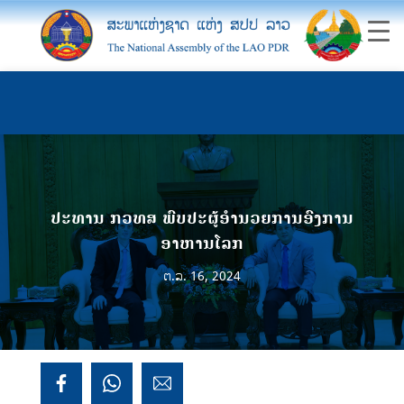
ປະທານ ກວທສ ພົບປະຜູ້ອຳນວຍການອົງການ
ອາຫານໂລກ
ຕ.ລ. 16, 2024