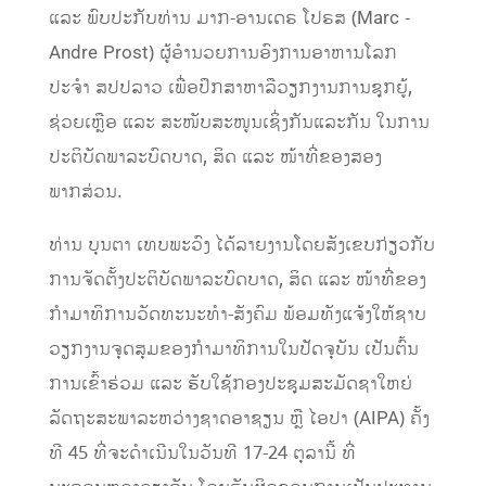
ແລະ ພົບປະກັບທ່ານ ມາກ-ອານເດຣ ໂປຣສ (Marc -
Andre Prost) ຜູ້ອຳນວຍການອົງການອາຫານໂລກ
ປະຈຳ ສປປລາວ ເພື່ອປຶກສາຫາລືວຽກງານການຊຸກຍູ້,
ຊ່ວຍເຫຼືອ ແລະ ສະໜັບສະໜູນເຊິ່ງກັນແລະກັນ ໃນການ
ປະຕິບັດພາລະບົດບາດ, ສິດ ແລະ ໜ້າທີ່ຂອງສອງ
ພາກສ່ວນ.
ທ່ານ ບຸນຕາ ເທບພະວົງ ໄດ້ລາຍງານໂດຍສັງເຂບກ່ຽວກັບ
ການຈັດຕັ້ງປະຕິບັດພາລະບົດບາດ, ສິດ ແລະ ໜ້າທີ່ຂອງ
ກຳມາທິການວັດທະນະທຳ-ສັງຄົມ ພ້ອມທັງແຈ້ງໃຫ້ຊາບ
ວຽກງານຈຸດສຸມຂອງກຳມາທິການໃນປັດຈຸບັນ ເປັນຕົ້ນ
ການເຂົ້າຮ່ວມ ແລະ ຮັບໃຊ້ກອງປະຊຸມສະມັດຊາໃຫຍ່
ລັດຖະສະພາລະຫວ່າງຊາດອາຊຽນ ຫຼື ໄອປາ (AIPA) ຄັ້ງ
ທີ 45 ທີ່ຈະດຳເນີນໃນວັນທີ 17-24 ຕຸລານີ້ ທີ່