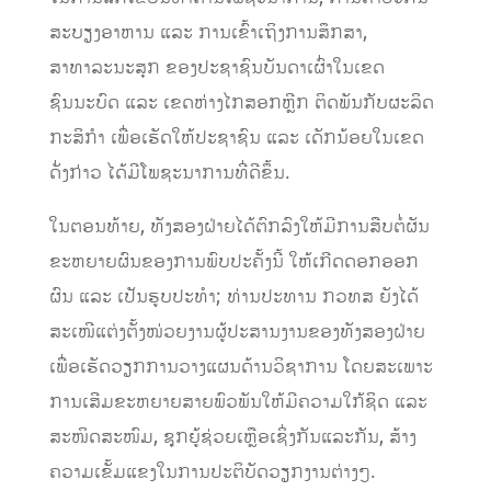
ສະບຽງອາຫານ ແລະ ການເຂົ້າເຖິງການສຶກສາ,
ສາທາລະນະສຸກ ຂອງປະຊາຊົນບັນດາເຜົ່າໃນເຂດ
ຊົນນະບົດ ແລະ ເຂດຫ່າງໄກສອກຫຼີກ ຕິດພັນກັບຜະລິດ
ກະສິກໍາ ເພື່ອເຮັດໃຫ້ປະຊາຊົນ ແລະ ເດັກນ້ອຍໃນເຂດ
ດັ່ງກ່າວ ໄດ້ມີໂພຊະນາການທີ່ດີຂຶ້ນ.
ໃນຕອນທ້າຍ, ທັງສອງຝ່າຍໄດ້ຕົກລົງໃຫ້ມີການສືບຕໍ່ຜັນ
ຂະຫຍາຍຜົນຂອງການພົບປະຄັ້ງນີ້ ໃຫ້ເກີດດອກອອກ
ຜົນ ແລະ ເປັນຮູບປະທຳ; ທ່ານປະທານ ກວທສ ຍັງໄດ້
ສະເໜີແຕ່ງຕັ້ງໜ່ວຍງານຜູ້ປະສານງານຂອງທັງສອງຝ່າຍ
ເພື່ອເຮັດວຽກການວາງແຜນດ້ານວິຊາການ ໂດຍສະເພາະ
ການເສີມຂະຫຍາຍສາຍພົວພັນໃຫ້ມີຄວາມໃກ້ຊິດ ແລະ
ສະໜິດສະໜົມ, ຊຸກຍູ້ຊ່ວຍເຫຼືອເຊິ່ງກັນແລະກັນ, ສ້າງ
ຄວາມເຂັ້ມແຂງໃນການປະຕິບັດວຽກງານຕ່າງໆ.