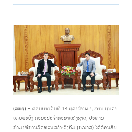
(ສພຊ) – ຕອນບ່າຍວັນທີ 14 ຕຸລາຜ່ານມາ, ທ່ານ ບຸນຕາ
ເທບພະວົງ ຄະນະປະຈຳສະພາແຫ່ງຊາດ, ປະທານ
ກຳມາທິການວັດທະນະທຳ-ສັງຄົມ (ກວທສ) ໄດ້ຕ້ອນຮັບ