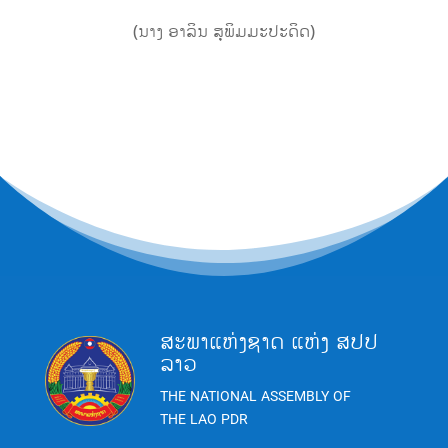
(ນາງ ອາລິນ ສຸພິມມະປະດິດ)
ສະພາແຫ່ງຊາດ ແຫ່ງ ສປປ
ລາວ
THE NATIONAL ASSEMBLY OF
THE LAO PDR