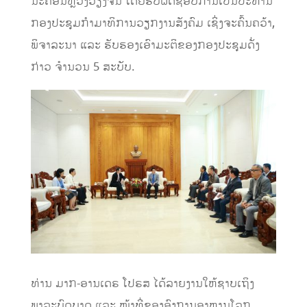
ນະຄອນຫຼວງວຽງຈັນ ໂດຍຮັບຜິດຊອບການເປັນປະທານ
ກອງປະຊຸມກໍາມາທິການວຽກງານສັງຄົມ ເຊິ່ງຈະຄົ້ນຄວ້າ,
ພິຈາລະນາ ແລະ ຮັບຮອງເອົາມະຕິຂອງກອງປະຊຸມດັ່ງ
ກ່າວ ຈໍານວນ 5 ສະບັບ.
ທ່ານ ມາກ-ອານເດຣ ໂປຣສ ໄດ້ລາຍງານໃຫ້ຊາບເຖິງ
ພາລະບົດບາດ ແລະ ໜ້າທີ່ຂອງອົງການອາຫານໂລກ,