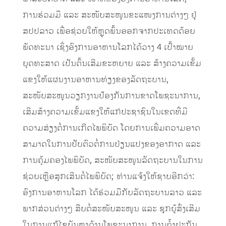
ການຮ່ວມມື ແລະ ສະໜັບສະໜູນຂະແໜງການຕ່າງໆ ຢູ່
ສປປລາວ ເພື່ອຊ່ວຍໃຫ້ຫຼຸດພົ້ນອອກຈາກປະເທດດ້ອຍ
ພັດທະນາ ເຊິ່ງອົງການອາຫານໂລກໄດ້ວາງ 4 ເປົ້າໝາຍ
ຍຸດທະສາດ ເປັນຕົ້ນເສີມຂະຫຍາຍ ແລະ ສ້າງຄວາມເຂັ້ມ
ແຂງໃຫ້ແຜນງານອາຫານທ່ຽງຂອງລັດຖະບານ,
ສະໜັບສະໜູນວຽກງານປ້ອງກັນການຂາດໂພຊະນາການ,
ເສີມສ້າງຄວາມເຂັ້ມແຂງໃຫ້ແກ່ປະຊາຊົນໃນເຂດທີ່ມີ
ຄວາມສ່ຽງຕໍ່ການເກີດໄພພິບັດ ໂດຍການເພີ່ມຄວາມອາດ
ສາມາດໃນການປັບຕົວຕໍ່ການປ່ຽນແປງຂອງອາກາດ ແລະ
ການຄຸ້ມຄອງໄພພິບັດ, ສະໜັບສະໜູນລັດຖະບານໃນການ
ຊ່ວຍເຫຼືອສຸກເສີນຕໍ່ໄພພິບັດ; ທ່ານແຈ້ງໃຫ້ຊາບອີກວ່າ:
ອົງການອາຫານໂລກ ໄດ້ຮ່ວມມືກັບລັດຖະບານລາວ ແລະ
ພາກສ່ວນຕ່າງໆ ສືບຕໍ່ສະໜັບສະໜູນ ແລະ ຊຸກຍູ້ສົ່ງເສີມ
ໃນການແກ້ໄຂບັນຫາດ້ານໂພຊະນາການ, ການຄ້ຳປະກັນ