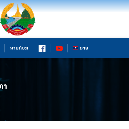
ສາຍດ່ວນ
ລາວ
ທາ