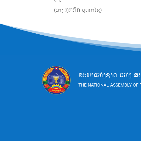
ຄາ.
(ນາງ ກຸກກິກ ບຸດດາໄຊ)
ສະພາແຫ່ງຊາດ ແຫ່ງ ສ
THE NATIONAL ASSEMBLY OF 