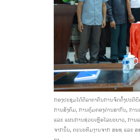
ກອງປະຊຸມໄດ້ຕີລາຄາຄືນການຈັດຕັ້ງປະຕິບ
ການສັງຄົມ, ການຄຸ້ມຄອງດ່ານສາກົນ, ການແ
ແລະ ແຜນການຊ່ວຍເຫຼືອໄລຍະຍາວ, ການແ
ຈາກນັ້ນ, ຄະນະທີມງານຈາກ ສພຊ ແລະ ສພຂ ຍ