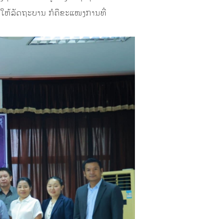
ໃຫ້ລັດຖະບານ ກໍຄືຂະແໜງການທີ່