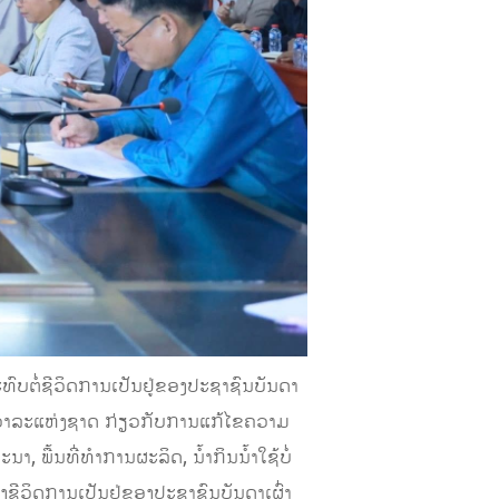
ົບຕໍ່ຊີວິດການເປັນຢູ່ຂອງປະຊາຊົນບັນດາ
ັດວາລະແຫ່ງຊາດ ກ່ຽວກັບການແກ້ໄຂຄວາມ
, ພື້ນທີ່ທຳການຜະລິດ, ນ້ຳກິນນ້ຳໃຊ້ບໍ່
ວິດການເປັນຢູ່ຂອງປະຊາຊົນບັນດາເຜົ່າ