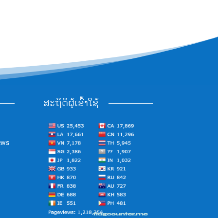
ສະຖິຕິຜູ້ເຂົ້າໃຊ້
ews