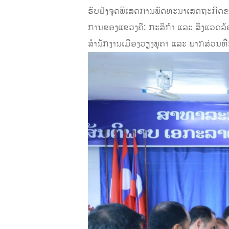
ຮັບຟັງຈຸດພິເສດການພັດທະນາເສດຖະກິດຂ
ການຂອງແຂວງຄື: ກະສິກຳ ແລະ ສິ່ງແວດລ້
ສຳນັກງານເມືອງວຽງພູຄາ ແລະ ພາກສ່ວນທີ່ກ