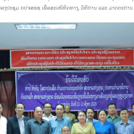
່ກອງປະຊຸມ ຄປຈສພຊ ເພື່ອສະເໜີທິດທາງ, ວິທີການ ແລະ ມາດຕະການ 