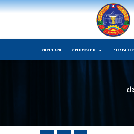
ໜ້າຫລັກ
ພາກສະເໜີ
ການຈັດຕັ້
ປ