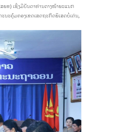
ພຂ) ເຊິ່ງມີບັນດາທ່ານຕາງໜ້າພະແນກ
ະນະຄຸ້ມຄອງເຂດເສດຖະກິດພິເສດບໍ່ເຕ່ນ,