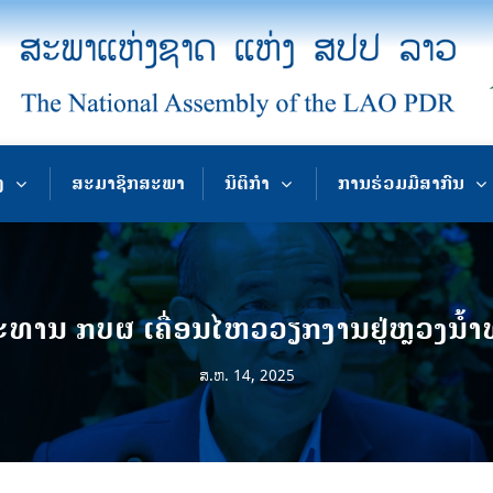
ງ
ສະມາຊິກສະພາ
ນິຕິກຳ
ການຮ່ວມມືສາກົນ
ະທານ ກບຜ ເຄື່ອນໄຫວວຽກງານຢູ່ຫຼວງນ້ຳ
ສ.ຫ. 14, 2025