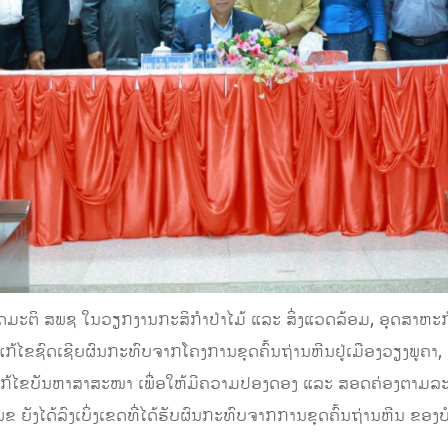
ັດມະຕິ ສພຊ ໃນວຽກງານກະສິກໍາປ່າໄມ້ ແລະ ສິ່ງແວດລ້ອມ, ອຸດສາຫະ
ກ້ໄຂຊົດເຊີຍຜົນກະທົບຈາກໂຄງການຂຸດຄົ້ນຖ່ານຫີນຢູ່ເມືອງວຽງພູຄາ, 
ກ້ໄຂບັນຫາສາສະໜາ ເພື່ອໃຫ້ມີຄວາມປອງດອງ ແລະ ສອດຄ່ອງຕາມ
ັງໄດ້ລົງເບິ່ງເຂດທີ່ໄດ້ຮັບຜົນກະທົບຈາກການຂຸດຄົ້ນຖ່ານຫີນ ຂອງບໍ