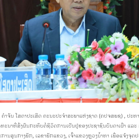
່ານ ຄຳຈັນ ໂສຕາປະເສີດ ຄະນະປະຈຳສະພາແຫ່ງຊາດ (ຄປຈສພຊ) , ປະທານ
ທີ່ສົ່ງຜົນກະທົບຕໍ່ຊີວິດການເປັນຢູ່ຂອງປະຊາຊົນບັນດາເຜົ່າ ແລະ ສ
ການສູນກາງພັກ, ເລຂາພັກແຂວງ, ເຈົ້າແຂວງຫຼວງນ້ຳທາ ເພື່ອແຈ້ງຈຸດປ