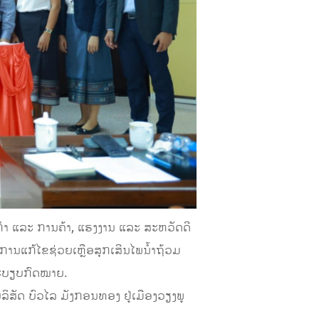
ກໍາ ແລະ ການຄ້າ, ແຮງງານ ແລະ ສະຫວັດດີ
ການແກ້ໄຂຊ່ວຍເຫຼືອສຸກເສີນໄພນໍ້າຖ້ວມ
ລະບຽບກົດໝາຍ.
ລິສັດ ບົວໄລ ມັງກອນທອງ ຢູ່ເມືອງວຽງພູ