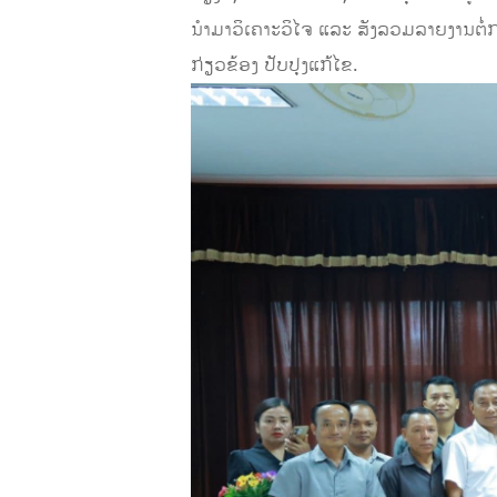
ນຳມາວິເຄາະວິໄຈ ແລະ ສັງລວມລາຍງານຕໍ
ກ່ຽວຂ້ອງ ປັບປຸງແກ້ໄຂ.