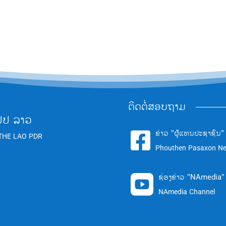
ຕິດຕໍ່ສອບຖາມ
ປປ ລາວ
ຂ່າວ "ຜູ້ແທນປະຊາຊົນ"

THE LAO PDR
Phouthen Pasaxon N
ຊ່ອງຂ່າວ "NAmedia"

NAmedia Channel