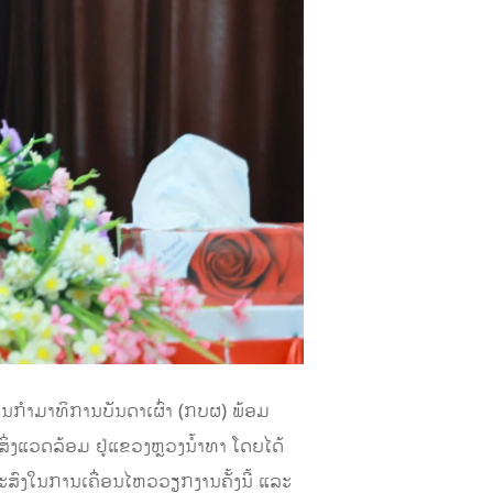
ກໍາມາທິການບັນດາເຜົ່າ (ກບຜ) ພ້ອມ
ິ່ງແວດລ້ອມ ຢູ່ແຂວງຫຼວງນ້ຳທາ ໂດຍໄດ້
ະສົງໃນການເຄື່ອນໄຫວວຽກງານຄັ້ງນີ້ ແລະ