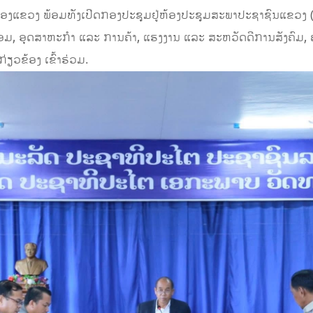
ອງແຂວງ ພ້ອມທັງເປີດກອງປະຊຸມຢູ່ຫ້ອງປະຊຸມສະພາປະຊາຊົນແຂວງ (ສ
ອມ, ອຸດສາຫະກຳ ແລະ ການຄ້າ, ແຮງງານ ແລະ ສະຫວັດດີການສັງຄົມ, ຄ
່ຽວຂ້ອງ ເຂົ້າຮ່ວມ.