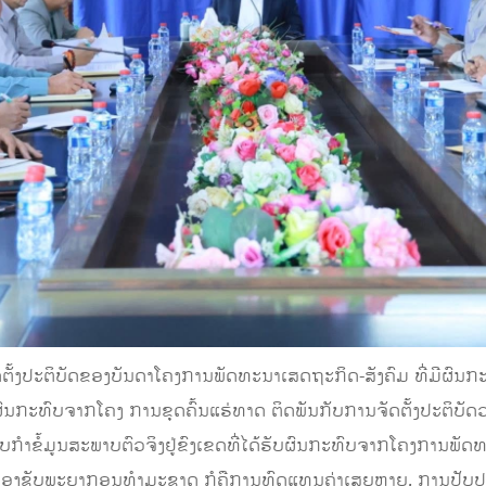
ັ້ງປະຕິບັດຂອງບັນດາໂຄງການພັດທະນາເສດຖະກິດ-ສັງຄົມ ທີ່ມີຜົນກະທ
ນຜົນກະທົບຈາກໂຄງ ການຂຸດຄົ້ນແຮ່ທາດ ຕິດພັນກັບການຈັດຕັ້ງປະຕິບ
ກຳຂໍ້ມູນສະພາບຕົວຈິງຢູ່ຂົງເຂດທີ່ໄດ້ຮັບຜົນກະທົບຈາກໂຄງການພັດທະນາ
ນຂອງຊັບພະຍາກອນທຳມະຊາດ ກໍຄືການທົດແທນຄ່າເສຍຫາຍ, ການປັບປຸງຊີ