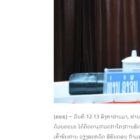
(ສພຊ) – ວັນທີ 12-13 ສິງຫາຜ່ານມາ, ທ
ດ້ວຍຄະນະ ໄດ້ຕິດຕາມກວດກາໂຄງການພັດທະນາ
ເຂົ້າພົບທ່ານ ວຽງສະຫວັດ ສີພັນດອນ ກຳມະ