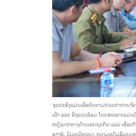
ຈຸດປະສົງແມ່ນເພື່ອຕິດຕາມກວດກາການຈັດຕ
ເຜົ່າ ແລະ ສິ່ງແວດລ້ອມ ໂດຍສະເພາະແມ່
ຫຍຸ້ງຍາກທາງດ້ານເສດຖະກິດ ແລະ ເພື່ອເກັບ
ພຽງພໍ, ນິເວດວິທະຍາ, ຄວາມອຸດົມສົມບູ