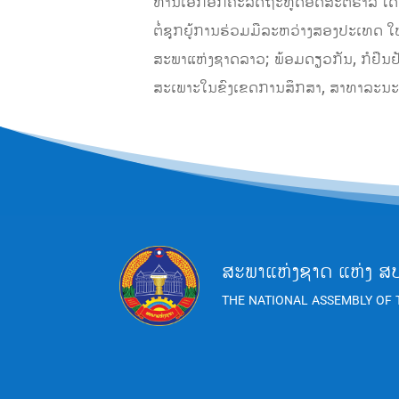
ທ່ານເອກອັກຄະລັດຖະທູດອົດສະຕຣາລີ ໄດ
ຕໍ່ຊຸກຍູ້ການຮ່ວມມືລະຫວ່າງສອງປະເທດ ໃຫ້
ສະພາແຫ່ງຊາດລາວ; ພ້ອມດຽວກັນ, ກໍຢືນຢັ
ສະເພາະໃນຂົງເຂດການສຶກສາ, ສາທາລະນ
ສະພາແຫ່ງຊາດ ແຫ່ງ ສ
THE NATIONAL ASSEMBLY OF 