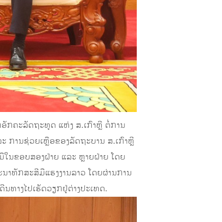
ກຄະລັດຖະທູດ ແຫ່ງ ສ.ເກົາຫຼີ ຕໍ່ການ
 ການຊ່ວຍເຫຼືອຂອງລັດຖະບານ ສ.ເກົາຫຼີ
ວມມືໃນຂອບສອງຝ່າຍ ແລະ ຫຼາຍຝ່າຍ ໂດຍ
ະນາທັກສະສີມືແຮງງານລາວ ໂດຍຜ່ານການ
ີນທາງໄປເຮັດວຽກຢູ່ຕ່າງປະເທດ.