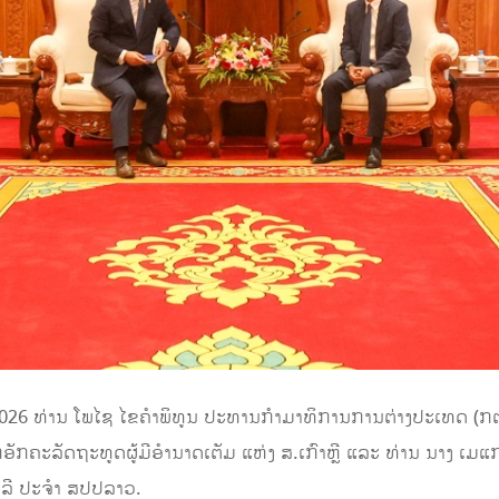
26 ທ່ານ ໂພໄຊ ໄຂຄຳພິທູນ ປະທານກຳມາທິການການຕ່າງປະເທດ (ກຕທ) 
ອັກຄະລັດຖະທູດຜູ້ມີອຳນາດເຕັມ ແຫ່ງ ສ.ເກົາຫຼີ ແລະ ທ່ານ ນາງ ເ
າລີ ປະຈໍາ ສປປລາວ.