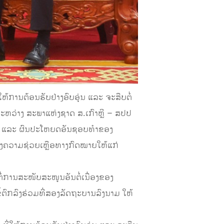
ການຕ້ອນຮັບຢ່າງອົບອຸ່ນ ແລະ ຈະສືບຕໍ່
ືລະຫວ່າງ ສະພາແຫ່ງຊາດ ສ.ເກົາຫຼີ – ສປປ
ອດໄພ ແລະ ຜົນປະໂຫຍດອັນຊອບທຳຂອງ
ອງຄວາມຊ່ວຍເຫຼືອທາງກົດໝາຍໃຫ້ແກ່
່ການສະໜັບສະໜູນອັນຕໍ່ເນື່ອງຂອງ
້ຕົກລົງຮ່ວມທີ່ສອງລັດຖະບານລົງນາມ ໃຫ້