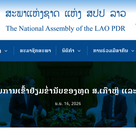
ງ
ສະມາຊິກສະພາ
ນິຕິກຳ
ການຮ່ວມມືສາກົນ
ານເຂົ້າຢ້ຽມຂ່ຳນັບຂອງທູດ ສ.ເກົາຫຼີ ແລ
ພ.ພ. 16, 2026