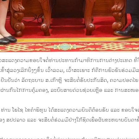
່າວສະແດງຄວາມຂອບໃຈຕໍ່ທ່ານປະທານກຳມາທິການການຕ່າງປະເທດ ທີ່ໃຫ້
້າສູ່ລວງເລິກຍິ່ງໆຂຶ້ນ ເວົ້າລວມ, ເວົ້າສະເພາະ ກໍຄືການພົວພັນຮ່ວມມ
ະ ຢືນຢັນວ່າ ລັດຖະບານ ສ.ເກົາຫຼີ ຈະສືບຕໍ່ຮັບປະກັນສິດ, ຄວາມປ
 ໂດຍຜ່ານກົນໄກການຄຸ້ມຄອງ, ລະບົບສາຍດ່ວນຊ່ວຍເຫຼືອ ແລະ ການສະໜ
ທ່ານ ໂພໄຊ ໄຂຄຳພິທູນ ໄດ້ສະແດງຄວາມຍິນດີຕ້ອນຮັບ ແລະ ຂອບໃຈຕໍ
 ສປປລາວ ແລະ ຈະສືບຕໍ່ຮ່ວມມືຢ່າງໃກ້ຊິດເພື່ອຜັນຂະຫຍາຍບັນດາຂໍ