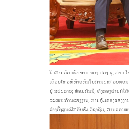
ໃນການຕ້ອນຮັບທ່ານ ຈອງ ຢອງ ຊູ, ທ່ານ ໂ
ເຄື່ອນໄຫວທີ່ຫ້າວຫັນໃນການປະກອບສ່ວນອ
ຢູ່ ສປປລາວ; ພ້ອມກັນນີ້, ທັງສອງຝ່າຍກ
ສະເພາະດ້ານແຮງງານ, ການຄຸ້ມຄອງແຮງງ
ສ້າງຕັ້ງສູນເຝິກອົບຮົມວິຊາຊີບ, ການ