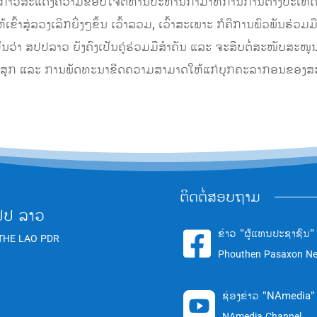
້ກ່າວສະແດງຄວາມຂອບໃຈຕໍ່ທ່ານປະທານກຳມາທິການການຕ່າງປະເທດ ທີ່
ເຂົ້າສູ່ລວງເລິກຍິ່ງໆຂຶ້ນ ເວົ້າລວມ, ເວົ້າສະເພາະ ກໍຄືການພົວພັນຮ
ນວ່າ ສປປລາວ ຍັງຄົງເປັນຄູ່ຮ່ວມມືສຳຄັນ ແລະ ຈະສືບຕໍ່ສະໜັບສະໜ
ະສຸກ ແລະ ການພັດທະນາຂີດຄວາມສາມາດໃຫ້ແກ່ບຸກຄະລາກອນຂອງສ
ຕິດຕໍ່ສອບຖາມ
ປປ ລາວ
ຂ່າວ "ຜູ້ແທນປະຊາຊົນ"

THE LAO PDR
Phouthen Pasaxon N
ຊ່ອງຂ່າວ "NAmedia"

NAmedia Channel