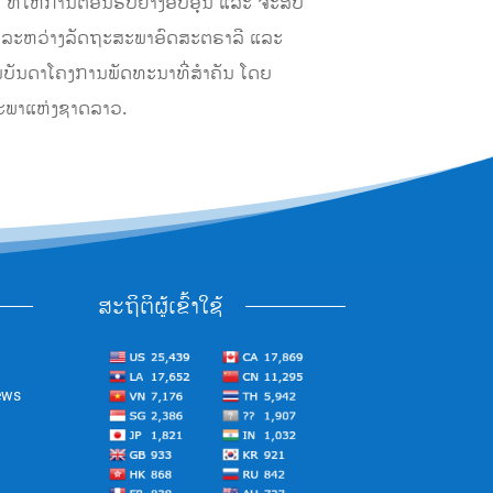
ໃຫ້ການຕ້ອນຮັບຢ່າງອົບອຸ່ນ ແລະ ຈະສືບ
່ວມມືລະຫວ່າງລັດຖະສະພາອົດສະຕຣາລີ ແລະ
ູນບັນດາໂຄງການພັດທະນາທີ່ສຳຄັນ ໂດຍ
ະພາແຫ່ງຊາດລາວ.
ສະຖິຕິຜູ້ເຂົ້າໃຊ້
ews