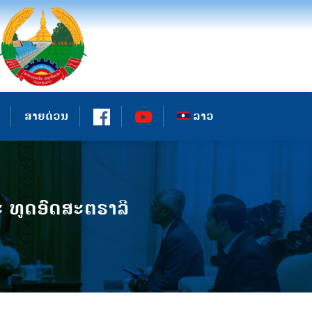
ສາຍດ່ວນ
ລາວ
ະ ທູດອົດສະຕຣາລີ