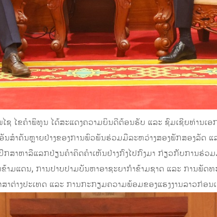
ພໄຊ ໄຂຄຳພິທູນ ໄດ້ສະແດງຄວາມຍິນດີຕ້ອນຮັບ ແລະ ຊົມເຊີຍທ່ານເອກອັ
ັນສຳຄັນຫຼາຍຢ່າງຂອງການພົວພັນຮ່ວມມືລະຫວ່າງສອງພັກສອງລັດ ແລະ
ໍໄດ້ປຶກສາຫາລືແລກປ່ຽນຄຳຄິດຄຳເຫັນຢ່າງກົງໄປກົງມາ ກ່ຽວກັບການຮ່
ານຂ້າມແດນ, ການປາບປາມບັນຫາອາຊະຍາກຳຂ້າມຊາດ ແລະ ການພັດທ
ສອນພາສາຕ່າງປະເທດ ແລະ ການກະກຽມຄວາມພ້ອມຂອງແຮງງານລາວກ່ອນເດ