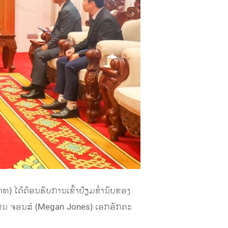
ໄດ້ຕ້ອນຮັບການເຂົ້າຢ້ຽມຂໍ່ານັບຂອງ
ມແກນ ຈອນສ໌ (Megan Jones) ເອກອັກຄະ