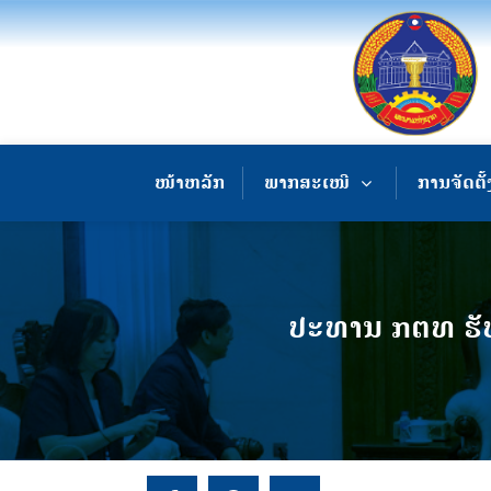
ໜ້າຫລັກ
ພາກສະເໜີ
ການຈັດຕັ້
ປະທານ ກຕທ ຮັບກ