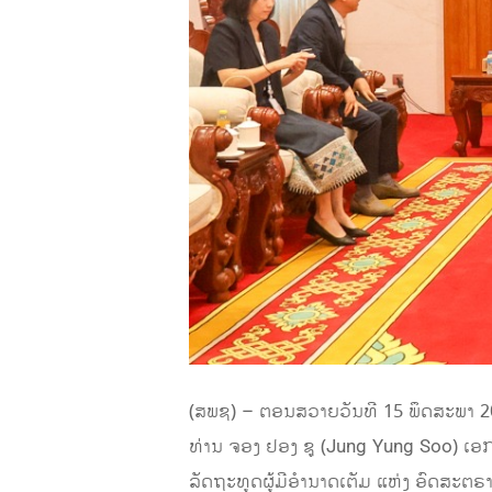
(ສພຊ) – ຕອນສວາຍວັນທີ 15 ພຶດສະພາ 20
ທ່ານ ຈອງ ຢອງ ຊູ (Jung Yung Soo) ເອກ
ລັດຖະທູດຜູ້ມີອຳນາດເຕັມ ແຫ່ງ ອົດສະຕຣ