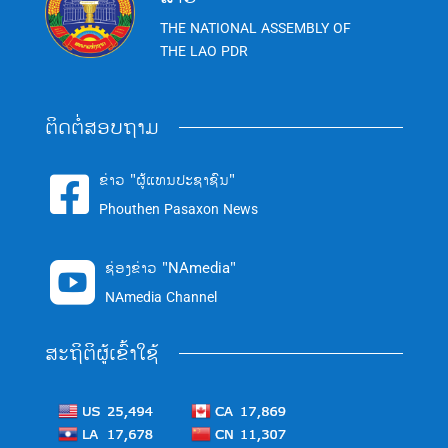
THE NATIONAL ASSEMBLY OF
THE LAO PDR
ຕິດຕໍ່ສອບຖາມ
ຂ່າວ "ຜູ້ແທນປະຊາຊົນ"

Phouthen Pasaxon News
ຊ່ອງຂ່າວ "NAmedia"

NAmedia Channel
ສະຖິຕິຜູ້ເຂົ້າໃຊ້