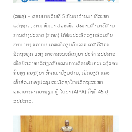
(ສພຊ) – ຕອນບ່າຍວັນທີ 5 ກັນຍາຜ່ານມາ ທີ່ສະພາ
ແຫ່ງຊາດ, ທ່ານ ສັນຍາ ປຣະເສີດ ປະທານກໍາມາທິການ
ການຕ່າງປະເທດ (ກຕທ) ໄດ້ພົບປະເຮັດວຽກຮ່ວມກັບ
ທ່ານ ນາງ ແອນນາ ເອສເທີວຽນວັນເດສ ເອກອັກຄະ
ລັດຖະທູດ ແຫ່ງ ສາທາລະນະລັດກູບາ ປະຈໍາ ສປປລາວ
ເພື່ອປຶກສາຫາລືກ່ຽວກັບແຜນການຕ້ອນຮັບຄະນະຜູ້ແທນ
ຂັ້ນສູງ ຂອງກູບາ ທີ່ຈະມາຢ້ຽມຢາມ, ເຮັດວຽກ ແລະ
ເຂົ້າຮ່ວມກອງປະຊຸມສະມັດຊາໃຫຍ່ລັດຖະສະພາ
ລະຫວ່າງຊາດອາຊຽນ ຫຼື ໄອປາ (AIPA) ຄັ້ງທີ 45 ຢູ່
ສປປລາວ.