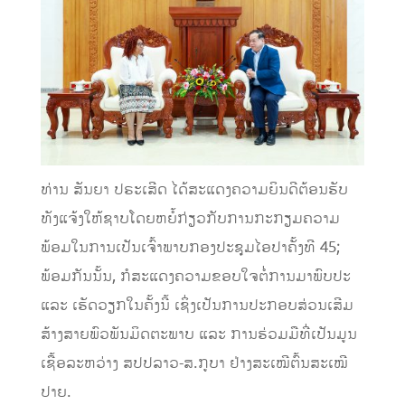
ທ່ານ ສັນຍາ ປຣະເສີດ ໄດ້ສະແດງຄວາມຍິນດີຕ້ອນຮັບ
ທັງແຈ້ງໃຫ້ຊາບໂດຍຫຍໍ້ກ່ຽວກັບການກະກຽມຄວາມ
ພ້ອມໃນການເປັນເຈົ້າພາບກອງປະຊຸມໄອປາຄັ້ງທີ 45;
ພ້ອມກັນນັ້ນ, ກໍສະແດງຄວາມຂອບໃຈຕໍ່ການມາພົບປະ
ແລະ ເຮັດວຽກໃນຄັ້ງນີ້ ເຊິ່ງເປັນການປະກອບສ່ວນເສີມ
ສ້າງສາຍພົວພັນມິດຕະພາບ ແລະ ການຮ່ວມມືທີ່ເປັນມູນ
ເຊື້ອລະຫວ່າງ ສປປລາວ-ສ.ກູບາ ຢ່າງສະເໝີຕົ້ນສະເໝີ
ປາຍ.