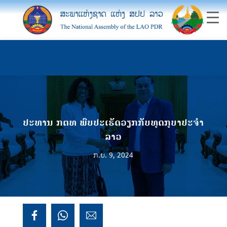
ປະທານ ກຕທ ພົບປະເຮັດວຽກກັບທູດກູບາປະຈໍາ
ລາວ
ກ.ຍ. 9, 2024