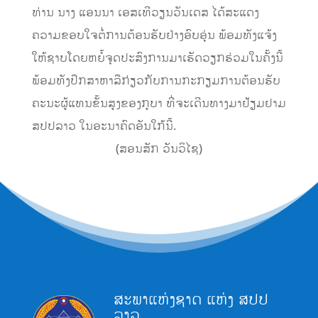
ທ່ານ ນາງ ແອນນາ ເອສເທີວຽນວັນເດສ ໄດ້ສະແດງ
ຄວາມຂອບໃຈຕໍ່ການຕ້ອນຮັບຢ່າງອົບອຸ່ນ ພ້ອມທັງແຈ້ງ
ໃຫ້ຊາບໂດຍຫຍໍ້ຈຸດປະສົງການມາເຮັດວຽກຮ່ວມໃນຄັ້ງນີ້
ພ້ອມທັງປຶກສາຫາລືກ່ຽວກັບການກະກຽມການຕ້ອນຮັບ
ຄະນະຜູ້ແທນຂັ້ນສູງຂອງກູບາ ທີ່ຈະເດີນທາງມາຢ້ຽມຢາມ
ສປປລາວ ໃນອະນາຄົດອັນໃກ້ນີ້.
(ສອນສັກ ວັນວິໄຊ)
ສະພາແຫ່ງຊາດ ແຫ່ງ ສປປ
ລາວ