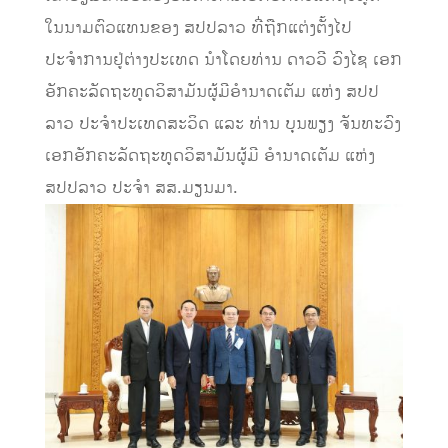
ໃນນາມຕົວແທນຂອງ ສປປລາວ ທີ່ຖືກແຕ່ງຕັ້ງໄປ
ປະຈຳການຢູ່ຕ່າງປະເທດ ນຳໂດຍທ່ານ ດາວວີ ວົງໄຊ ເອກ
ອັກຄະລັດຖະທູດວິສາມັນຜູ້ມີອຳນາດເຕັມ ແຫ່ງ ສປປ
ລາວ ປະຈຳປະເທດສະວິດ ແລະ ທ່ານ ບຸນພຽງ ຈັນທະວົງ
ເອກອັກຄະລັດຖະທູດວິສາມັນຜູ້ມີ ອໍານາດເຕັມ ແຫ່ງ
ສປປລາວ ປະຈຳ ສສ.ມຽນມາ.