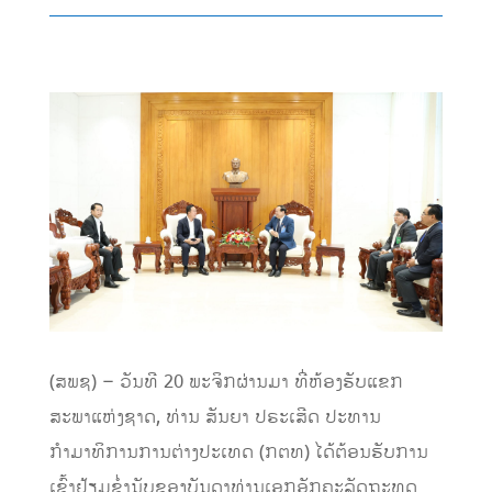
(ສພຊ) – ວັນທີ 20 ພະຈິກຜ່ານມາ ທີ່ຫ້ອງຮັບແຂກ
ສະພາແຫ່ງຊາດ, ທ່ານ ສັນຍາ ປຣະເສີດ ປະທານ
ກຳມາທິການການຕ່າງປະເທດ (ກຕທ) ໄດ້ຕ້ອນຮັບການ
ເຂົ້າຢ້ຽມຂ່ຳນັບຂອງບັນດາທ່ານເອກອັກຄະລັດຖະທູດ