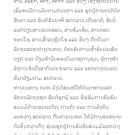
IPU, ASEP, APF, APPF ແລະ ອື່ນໆ ເຊິ່ງຈະເປັນການ
ເພີ່ມທະວີການຕິດຕາມກວດກາ ແລະ ຊຸກຍູ້ການປະຕິບັດ
ສັນຍາ ແລະ ສົນທິສັນຍາທີ່ ສປປລາວ ເປັນພາຄີ; ສືບຕໍ່
ແລກປ່ຽນສານອວຍພອນ, ສານຊົມເຊີຍ, ສານຕອບ
ຂອບໃຈ, ສານເສົ້າສະຫຼົດໃຈ ແລະ ອື່ນໆ ກັບບັນດາ
ລັດຖະສະພາຕ່າງປະເທດ; ຕ້ອນຮັບການເຂົ້າພົບປະເຮັດ
ວຽກ ແລະ ຢ້ຽມຂໍ່ານັບຂອງບັນດາທູຕານຸທູດ, ຜູ້ຕາງໜ້າ
ອົງການຈັດຕັ້ງສາກົນປະຈຳລາວ ແລະ ແຂກຕ່າງປະເທດ
ທີ່ມາຢ້ຽມຢາມ ສປປລາວ.
ທ່ານປະທານ ກຕທ ຍັງໄດ້ສະເໜີໃຫ້ບັນດາທ່ານເອກ
ອັກຄະລັດຖະທູດ ສືບຕໍ່ຊຸກຍູ້ ແລະ ສົ່ງເສີມການພົວພັນ
ຮ່ວມມືດ້ານເສດຖະກິດ, ການຄ້າ ແລະ ການລົງທຶນ
ລະຫວ່າງ ສປປລາວ ກັບຕ່າງປະເທດ ໃຫ້ມີການຂະຫຍາຍ
ຕົວຂຶ້ນກວ່າເກົ່າ; ຊ່ວຍຊຸກຍູ້ການພົວພັນຮ່ວມມືລະຫວ່າງ