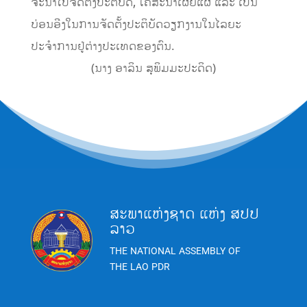
ຈະນຳໄປຈັດຕັ້ງປະຕິບັດ, ໂຄສະນາເຜີຍແຜ່ ແລະ ເປັນ
ບ່ອນອີງໃນການຈັດຕັ້ງປະຕິບັດວຽກງານໃນໄລຍະ
ປະຈຳການຢູ່ຕ່າງປະເທດຂອງຕົນ.
(ນາງ ອາລິນ ສຸພິມມະປະດິດ)
ສະພາແຫ່ງຊາດ ແຫ່ງ ສປປ
ລາວ
THE NATIONAL ASSEMBLY OF
THE LAO PDR