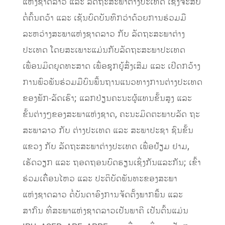
ແຫ່ງຊາດລາວ ແລະ ລັດຖະສະພາຕ່າງປະເທດ ເຊິ່ງຈະສືບ
ຕໍ່ຄົ້ນຄວ້າ ແລະ ເຊັນບົດບັນທຶກວ່າດ້ວຍການຮ່ວມມື
ລະຫວ່າງສະພາແຫ່ງຊາດລາວ ກັບ ລັດຖະສະພາຕ່າງ
ປະເທດ ໂດຍສະເພາະແມ່ນກັບລັດຖະສະພາປະເທດ
ເພື່ອນມິດຍຸດທະສາດ ເພື່ອຊຸກຍູ້ສົ່ງເສີມ ແລະ ເປີດກວ້າງ
ການພົວພັນຮ່ວມມືບົນພື້ນຖານແນວທາງການຕ່າງປະເທດ
ຂອງພັກ-ລັດເຮົາ; ແລກປ່ຽນຄະນະຜູ້ແທນຂັ້ນສູງ ແລະ
ຂັ້ນຕ່າງໆຂອງສະພາແຫ່ງຊາດ, ຄະນະມິດຕະພາບລັດ ຖະ
ສະພາລາວ ກັບ ຕ່າງປະເທດ ແລະ ສະພາປະຊາ ຊົນຂັ້ນ
ແຂວງ ກັບ ລັດຖະສະພາຕ່າງປະເທດ ເພື່ອຢ້ຽມ ຢາມ,
ເຮັດວຽກ ແລະ ຖອດຖອນບົດຮຽນເຊິ່ງກັນແລະກັນ; ເຂົ້າ
ຮ່ວມເຄື່ຶອນໄຫວ ແລະ ປະຕິບັດພັນທະຂອງສະພາ
ແຫ່ງຊາດລາວ ຕໍ່ບັນດາອົງການຈັດຕັ້ງພາກພື້ນ ແລະ
ສາກົນ ທີ່ສະພາແຫ່ງຊາດລາວເປັນພາຄີ ເປັນຕົ້ນແມ່ນ