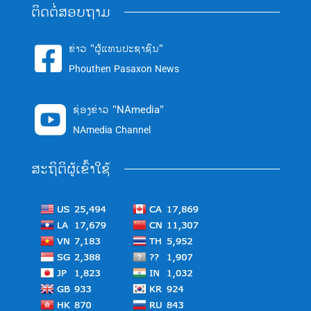
ຕິດຕໍ່ສອບຖາມ
ຂ່າວ "ຜູ້ແທນປະຊາຊົນ"

Phouthen Pasaxon News
ຊ່ອງຂ່າວ "NAmedia"

NAmedia Channel
ສະຖິຕິຜູ້ເຂົ້າໃຊ້