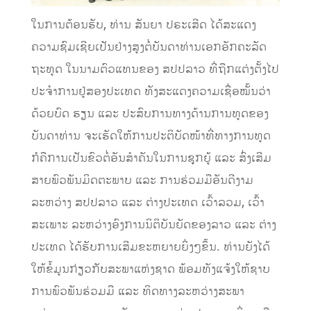
ໃນການຕ້ອນຮັບ, ທ່ານ ສັນຍາ ປຣະເສີດ ໄດ້ສະແດງ
ຄວາມຊົມເຊີຍເປັນຢ່າງສູງຕໍ່ບັນດາທ່ານເອກອັກຄະລັດ
ຖະທູດ ໃນນາມຕົວແທນຂອງ ສປປລາວ ທີ່ຖືກແຕ່ງຕັ້ງໄປ
ປະຈຳການຢູ່ສອງປະເທດ ທັງສະແດງຄວາມເຊື່ອໝັ້ນວ່າ
ດ້ວຍບົດ ຮຽນ ແລະ ປະສົບການທາງດ້ານການທູດຂອງ
ບັນດາທ່ານ ຈະເຮັດໃຫ້ການປະຕິບັດໜ້າທີ່ທາງການທູດ
ກໍຄືການເປັນຂົວຕໍ່ອັນສຳຄັນໃນການຊຸກຍູ້ ແລະ ສົ່ງເສີມ
ສາຍພົວພັນມິດຕະພາບ ແລະ ການຮ່ວມມືອັນດີງາມ
ລະຫວ່າງ ສປປລາວ ແລະ ຕ່າງປະເທດ ເວົ້າລວມ, ເວົ້າ
ສະເພາະ ລະຫວ່າງອົງການນິຕິບັນຍັດຂອງລາວ ແລະ ຕ່າງ
ປະເທດ ໄດ້ຮັບການເສີມຂະຫຍາຍຍິ່ງໆຂຶ້ນ. ທ່ານຍັງໄດ້
ໃຫ້ຂໍ້ມູນກ່ຽວກັບສະພາແຫ່ງຊາດ ພ້ອມທັງແຈ້ງໃຫ້ຊາບ
ການພົວພັນຮ່ວມມື ແລະ ທິດທາງລະຫວ່າງສະພາ