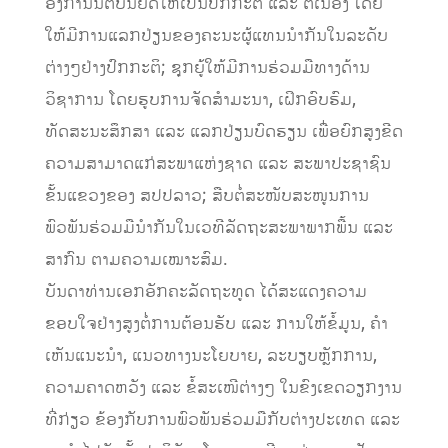
ອົງການນິຕິບັນຍັດໃຫ້ເປັນປົກກະຕິ ແລະ ຕໍ່ເນື່ອງ ໂດຍ
ໃຫ້ມີການແລກປ່ຽນຂອງຄະນະຜູ້ແທນນຳກັນໃນລະດັບ
ຕ່າງໆຢ່າງປົກກະຕິ; ຊຸກຍູ້ໃຫ້ມີການຮ່ວມມືທາງດ້ານ
ວິຊາການ ໂດຍຮູບການຈັດສຳມະນາ, ເຝິກອົບຮົມ,
ທັດສະນະສຶກສາ ແລະ ແລກປ່ຽນບົດຮຽນ ເພື່ອຍົກສູງຂີດ
ຄວາມສາມາດແກ່ສະພາແຫ່ງຊາດ ແລະ ສະພາປະຊາຊົນ
ຂັ້ນແຂວງຂອງ ສປປລາວ; ສືບຕໍ່ສະໜັບສະໜູນການ
ພົວພັນຮ່ວມມືນຳກັນໃນເວທີລັດຖະສະພາພາກພື້ນ ແລະ
ສາກົນ ຕາມຄວາມເໝາະສົມ.
ບັນດາທ່ານເອກອັກຄະລັດຖະທູດ ໄດ້ສະແດງຄວາມ
ຂອບໃຈຢ່າງສູງຕໍ່ການຕ້ອນຮັບ ແລະ ການໃຫ້ຂໍ້ມູນ, ຄຳ
ເຫັນແນະນຳ, ແນວທາງນະໂຍບາຍ, ລະບຽບຫຼັກການ,
ຄວາມຄາດຫວັງ ແລະ ຂໍ້ສະເໜີຕ່າງໆ ໃນຂົງເຂດວຽກງານ
ທີ່ກ່ຽວ ຂ້ອງກັບການພົວພັນຮ່ວມມືກັບຕ່າງປະເທດ ແລະ