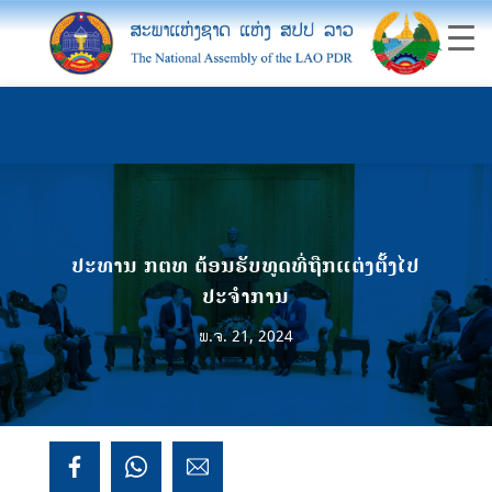
ປະທານ ກຕທ ຕ້ອນຮັບທູດທີ່ຖືກແຕ່ງຕັ້ງໄປ
ປະຈຳການ
ພ.ຈ. 21, 2024