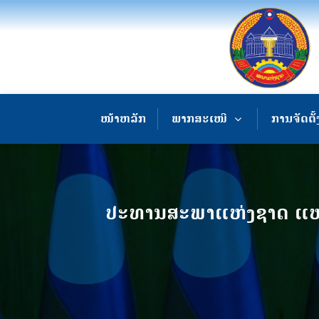
ໜ້າຫລັກ
ພາກສະເໜີ
ການຈັດຕັ້
ປະທານສະພາແຫ່ງຊາດ ແຫ່