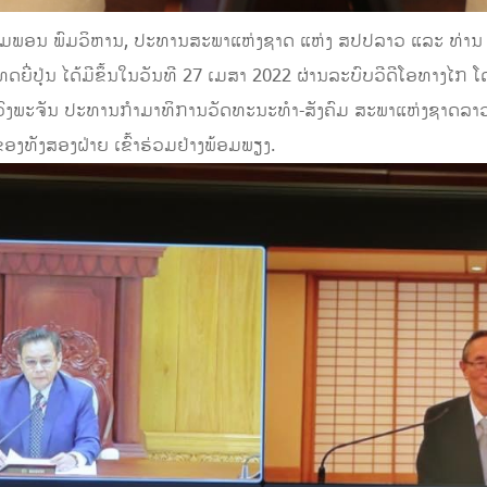
ສົມພອນ ພົມວິຫານ, ປະທານສະພາແຫ່ງຊາດ ແຫ່ງ ສປປລາວ ແລະ ທ່ານ ຮ
່ນ ໄດ້​ມີ​ຂຶ້ນໃນວັນທີ 27 ເມສາ 2022 ຜ່ານລະບົບວີດີໂອທາງໄກ ໂດຍ​ມີ
ົງ​ພະ​ຈັນ ປະ​ທານ​ກຳ​ມາ​ທິ​ການ​ວັດ​ທະ​ນະ​ທຳ-ສັງຄົມ ສະ​ພາ​ແຫ່ງ​ຊາດ​ລາວ 
​ທັງ​ສອງ​ຝ່າຍ ເຂົ້າ​ຮ່ວມ​ຢ່າງ​ພ້ອມ​ພຽງ.