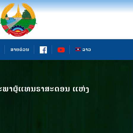
ສາຍດ່ວນ
ລາວ
ະພາຜູ້ແທນຣາສະດອນ ແຫ່ງ