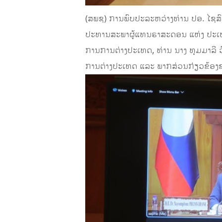
(ສ​ພ​ຊ) ການພົບປະລະຫວ່າງທ່ານ ປອ. ໄຊ
ປະທານສະພາຜູ້ແທນຣາສະດອນ ແຫ່ງ ປະເທດຍີ່ປຸ
ກາ​ນ​ການ​ຕ່າງ​ປະ​ເທດ, ທ່ານ ນາງ ທຸມ​ມາ​ລີ ວ
ການ​ຕ່າງ​ປະ​ເທດ ແລະ ພາກ​ສ່ວນ​ກ່ຽວ​ຂ້ອງ​ຂອງ