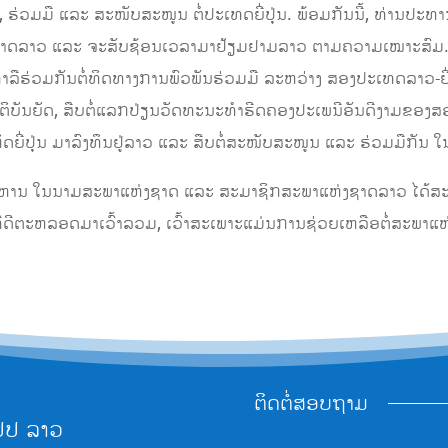
ຮ່ວມມື ແລະ ສະໜັບສະໜູນ ຕໍ່ປະເທດຍີ່ປຸ່ນ. ພ້ອມກັນນີ້, ທ່ານປະທາ
ງຊາດລາວ ແລະ ຈະສັບຊ້ອນເວລາມາຢ້ຽມຢາມລາວ ຕາມຄວາມເໝາະສົມ
​ສາ​ຫາ​ລື​ຮ່ວມ​ກັນ​ຕໍ່​ທິດ​ທາງ​ການ​ພົວ​ພັນ​ຮ່ວມ​ມື ​ລະ​ຫວ່າງ ​ສ​ອງ​ປະ​ເທດ
ງ​ການ​ນິ​ຕິບັນ​ຍັດ​, ສືບຕໍ່ແລກປ່ຽນວັດທະນະທໍາຮີດຄອງປະເພນີອັນດີງາມ
ະກິດຍີ່ປຸ່ນ ມາລົງທຶນຢູ່ລາວ ແລະ ສືບຕໍ່ສະໜັບສະໜູນ ແລະ ຮ່ວມມືກັນ 
​ວິ​ຫານ ໃນນາມສະພາແຫ່ງຊາດ ແລະ ສະມາຊິກສະພາແຫ່ງຊາດລາວ ​ໄດ້​ສະແດ
ືອທີ່ດີຕະຫ​ລອດມາເວົ້າ​ລວມ, ເວົ້າສະເພາະແມ່ນການຊ່ວຍເຫລືອຕໍ່ສະພາແຫ
ຕິດຕໍ່ສອບຖາມ
ປປ ລາວ