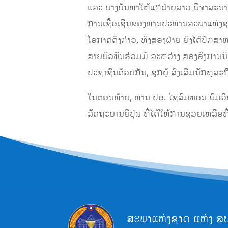
ແລະ ບາງບັນຫາໃຫ້ແກ່ຝ່າຍລາວ ພິຈາລະນາ, 
ການເຊື້ອເຊີນຂອງທ່ານປະທານສະພາແຫ່
​​ໂອ​ກາດດັ່ງ​ກ່າວ, ທັງ​ສອງ​ຝ່າຍ ​ຍັງ​ໄດ້​ປຶ​ກ
ສາ​ຍ​ພົວ​ພັນ​ຮ່ວມ​ມື ​ລະ​ຫວ່າງ ​ສອງ​ອົ
ປະຊາຊົນດ້ວຍກັນ, ຊຸກຍູ້ ສົ່ງເສີມນັກທຸລ
​ໃນຕອນ​ທ້າຍ, ທ່ານ ປອ. ໄຊ​ສົມ​ພອນ ພົມ
ລັດ​ຖະ​ບານຍີ່​ປຸ່ນ ທີ່ໄດ້ໃຫ້ການຊ່ວຍເຫ​ລ
ສະພາແຫ່ງຊາດ ແຫ່ງ ສ