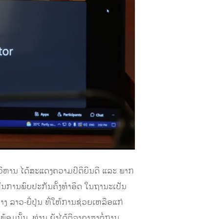
ວິຫານ ໄດ້​ສະ​ແດງ​​ຄວາມປິຕິ​ຍິນ​ດີ ແລະ ພາກ​
ັນການພົບປະກັນຄັ້ງທໍາອິດ ໃນຖານະເປັນ
າວ-ຍີ່ປຸ່ນ ​ທີ່​ໃຫ້ການຊ່ວຍເຫລືອແກ່
້ນ, ທ່ານ ​ຍັງ​ໄດ້​ຕີລາຄາສູງຕໍ່ການ