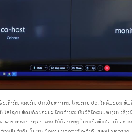
ອນ​ຮັບ​ເຊິ່ງ​ກັນ​ ແລະ​ກັນ ຢ່າງ​ເປັນ​ທາງ​ການ ໂດຍທ່ານ ປອ. ໄຊສົມພອນ ພົມ
ຢູກິ ໂຮໂຊດາ ພ້ອມດ້ວຍຄະນະ ໂດຍຜ່ານລະບົບວີດີໂອແບບທາງໄກ ເຊິ່ງເປ
ນສະພາແຫ່ງຊາດລາວ ໄດ້ຕີ​ລາ​ຄາສູງຕໍ່ການພົວພັນຮ່ວມມື ລະຫວ່າງ ລ
່ວນອັນສໍາຄັນ ໃນການພັດທະນາເສດຖະກິດ-ສັງຄົມຂອງປະເທດຊາດ. ພ້ອ​ມນັ