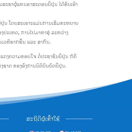
ນສະພາຜູ້ແທນຣາສະດອນຍີ່ປຸ່ນ ໄດ້ຮັບເອົາ
.
​ລາວ-ຍີ່​ປຸ່ນ ໂດຍ​ສະ​ເພາະ​ແມ່ນການເສີມຂະຫຍາຍ​
ຂອງສອງປະເທດ, ການໄປມາຫາສູ່ ລະຫວ່າງ
ໃນເວທີພາກພື້ນ ແລະ ສາກົນ.
ງຄວາມຂອບໃຈ ຕໍ່ປະຊາຊົນຍີ່ປຸ່ນ ກໍ​ຄື​
່ງຊາດ ຂອງອົງການນິຕິບັນຍັດຍີ່ປຸ່ນ.
ສະຖິຕິຜູ້ເຂົ້າໃຊ້