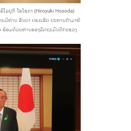
ີໂລຢູກິ ໂຮໂຊດາ (Hiroyuki Hosoda)
​ທ່ານ ສັນ​ຍາ ປ​ຣະ​ເສີດ ປະ​ທານ​ກຳ​ມາ​ທິ​
ພ້​ອມ​ດ້ວຍ​​ທ່ານຮອງ​ລັດ​ຖະ​ມົນ​ຕີ​ກະ​ຊວງ​