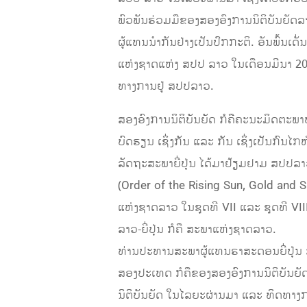
ພົວພັນ​ຮ່ວມມື​ຂອງ​ສອງ​ອົງ​ການ​ນິ​ຕິ​ບັນ
ຜູ້ແທນນຳກັນຢ່າງເປັນປົກກະຕິ. ອັນພົ້ນເ
ແຫ່ງຊາດແຫ່ງ ສປປ ລາວ ໃນເດືອນມີນາ 20
ທາງການຢູ່ ສປປລາວ.
ສອງອົງການນິຕິບັນຍັດ ກໍຄືຄະນະມິດຕະພ
ບົດຮຽນ ເຊິ່ງກັນ ແລະ ກັນ ເຊິ່ງເປັນກົນໄ
ລັດຖະສະພາຍີ່ປຸ່ນ ໄດ້ມາຢ້ຽມຢາມ ສປປລາວ
(Order of the Rising Sun, Gold and 
ແຫ່ງຊາດ​ລາວ ໃນຊຸດທີ VII ແລະ ຊຸດທີ 
ລາວ-ຍີ່ປຸ່ນ ກໍຄື ສະພາແຫ່ງຊາດລາວ.
ທ່ານປະທານສະພາຜູ້ແທນຣາສະດອນຍີ່ປຸ່ນ 
ສອງປະເທດ ກໍຄືຂອງສອງອົງການນິຕິບັນຍັດລາ
ນິຕິບັນຍັດ ໃນໄລຍະຜ່ານມາ ແລະ ທິດທາງກ