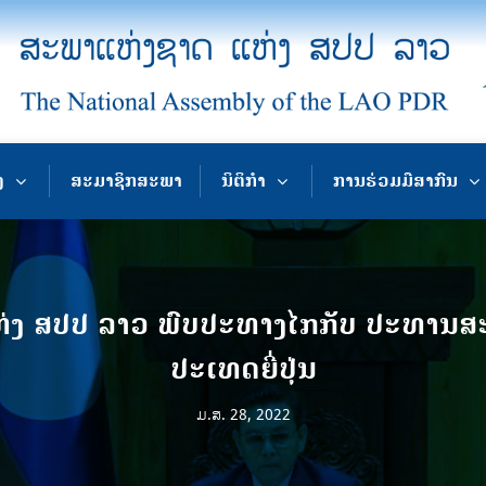
ງ
ສະມາຊິກສະພາ
ນິຕິກຳ
ການຮ່ວມມືສາກົນ
ງ ສປປ ລາວ ພົບປະທາງໄກກັບ ປະທານສ
ປະເທດຍີ່ປຸ່ນ
ມ.ສ. 28, 2022