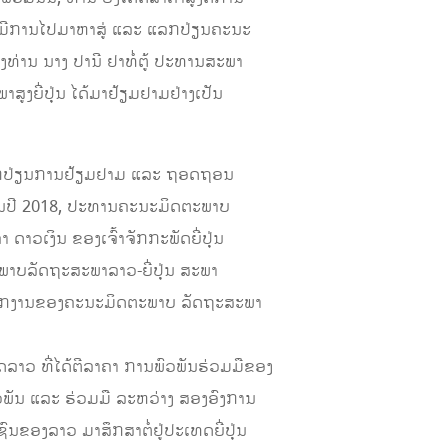
ແດງອອກ ມີການໄປມາຫາສູ່ ແລະ ແລກປ່ຽນຄະນະ
ງທ່ານ ນາງ ປານີ ຢາທໍ່ຕູ້ ປະທານສະພາ
ງຍີ່ປຸ່ນ ໄດ້ມາຢ້ຽມຢາມຢ່າງເປັນ
ານແລກປ່ຽນການຢ້ຽມຢາມ ແລະ ຖອດຖອນ
ັດ. ໃນປີ 2018, ປະທານຄະນະມິດຕະພາບ
າວເງິນ ຂອງເຈົ້າຈັກກະພັດຍີ່ປຸ່ນ
ະພາບລັດຖະສະພາລາວ-ຍີ່ປຸ່ນ ສະພາ
ໍ່ວຽກງານຂອງຄະນະມິດຕະພາບ ລັດຖະສະພາ
ລາວ ທີ່ໄດ້ຕີລາຄາ ການພົວພັນຮ່ວມມືຂອງ
ພົວພັນ ແລະ ຮ່ວມມື ລະຫວ່າງ ສອງອົງການ
ຂອງລາວ ມາສຶກສາຕໍ່ຢູ່ປະເທດຍີ່ປຸ່ນ