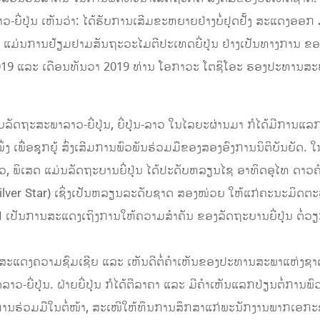
​ຍັດລາວ-ຍີ່​ປຸ່​ນ ​ເຫັນວ່າ: ໄດ້ຮັບການເສີມຂະຫຍາຍຢ່າງບໍ່ຢຸດຢັ້ງ ສະ
ດັ່ນ ແມ່ນການຢ້ຽມຢາມສັນຖະວະໄມຕີປະເທດຍີ່ປຸ່ນ ຢ່າງເປັນທາງການ ຂອ
19 ແລະ ເດືອນທັນວາ 2019 ທ່ານ ໂອກາວະ ໂຕຊິໂອະ ຮອງປະທານສະພາສູ
າບລັດຖະສະພາລາວ-ຍີ່ປຸ່ນ, ຍີ່ປຸ່ນ-ລາວ ໃນໄລຍະຜ່ານມາ ກໍໄດ້ມີກ
ກໜຶ່ງ ເພື່ອຊຸກຍູ້ ສົ່ງເສີມການພົວພັນຮ່ວມມືຂອງສອງອົງການນິຕິບັນຍ
, ພິເສດ ແມ່ນລັດຖະບານຍີ່ປຸ່ນ ໄດ້ປະດັບຫລຽນໄຊ ອາທິດອຸໄທ ດາວຄຳ ດ
Silver Star) ເຊິ່ງເປັນຫ​ລຽນລະດັບຊາດ ສອງໜ່ວຍ ໃຫ້ແກ່ຄະນະມິດຕ
VIII ເປັນການສະແດງເຖິງການໃຫ້ຄວາມສຳຄັນ ຂອງລັດຖະບານຍີ່ປຸ່ນ ຕ
ສະແດງຄວາມຊົມເຊີຍ ແລະ ເຫັນດີຕໍ່ຄໍາເຫັນຂອງປະທານສະພາແຫ່ງຊາດ
ວ-ຍີ່ປຸ່ນ. ຝ່າຍຍີ່ປຸ່ນ ກໍໄດ້ຕີລາຄາ ແລະ ມີຄໍາເຫັນແລກປ່ຽນຕໍ່ການ
ານຮ່ວມມືໃນຕໍ່ໜ້າ, ສະເໜີໃຫ້ທຶນການສຶກສາແກ່ພະນັກງານພາກເອກະຊົນ