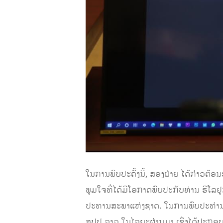
​ໃນການພົບປະຄັ້ງນີ້, ​ສອງ​ຝ່າຍ​ ໄດ້​ກ່າວ​ຕ້
ພູມ​ໃຈທີ່ໄດ້ມີໂອກາດພົບປະກັບທ່ານ ຮີໂລ
ປະທານສະພາແຫ່ງຊາດ. ໃນການພົບປະທ່ານປະທາ
ສປປ ລາວ ​ໃນໄລຍະຜ່ານມາ ເຊິ່ງໄດ້ປະກອບສ