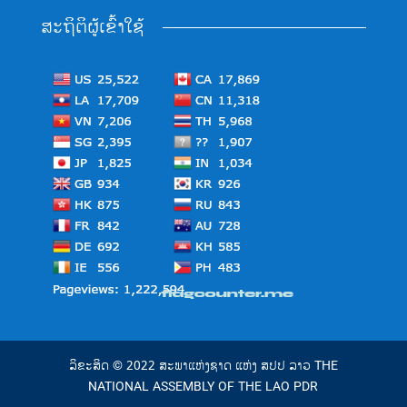
ສະຖິຕິຜູ້ເຂົ້າໃຊ້
ລິຂະສິດ © 2022 ສະພາແຫ່ງຊາດ ແຫ່ງ ສປປ ລາວ THE
NATIONAL ASSEMBLY OF THE LAO PDR