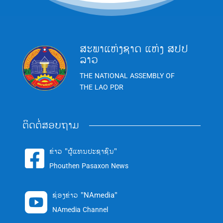
ສະພາແຫ່ງຊາດ ແຫ່ງ ສປປ
ລາວ
THE NATIONAL ASSEMBLY OF
THE LAO PDR
ຕິດຕໍ່ສອບຖາມ
ຂ່າວ "ຜູ້ແທນປະຊາຊົນ"

Phouthen Pasaxon News
ຊ່ອງຂ່າວ "NAmedia"

NAmedia Channel