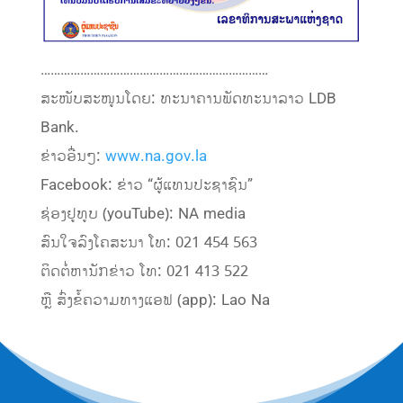
……………………………………………………………
ສະໜັບສະໜູນໂດຍ: ທະນາຄານພັດທະນາລາວ LDB
Bank.
ຂ່າວອື່ນໆ:
www.na.gov.la
Facebook: ຂ່າວ “ຜູ້ແທນປະຊາຊົນ”
ຊ່ອງຢູທູບ (youTube): NA media
ສົນໃຈລົງໂຄສະນາ ໂທ: 021 454 563
ຕິດຕໍ່ຫານັກຂ່າວ ໂທ: 021 413 522
ຫຼື ສົ່ງຂໍ້ຄວາມທາງແອຟ (app): Lao Na