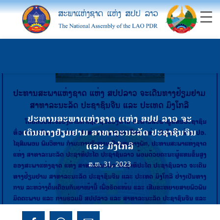
ປະທານສະພາແຫ່ງຊາດ ແຫ່ງ ສປປ ລາວ ຈະ
ເດີນທາງຢ້ຽມຢາມ ສາທາລະນະລັດ ປະຊາຊົນຈີນ
ແລະ ມົງໂກລີ
ສ.ຫ. 31, 2023