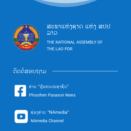
ສະພາແຫ່ງຊາດ ແຫ່ງ ສປປ
ລາວ
THE NATIONAL ASSEMBLY OF
THE LAO PDR
ຕິດຕໍ່ສອບຖາມ
ຂ່າວ "ຜູ້ແທນປະຊາຊົນ"

Phouthen Pasaxon News
ຊ່ອງຂ່າວ "NAmedia"

NAmedia Channel