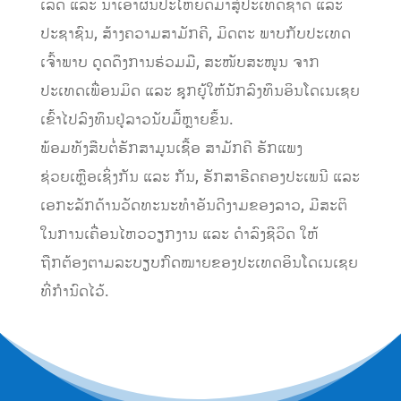
ເລັດ ແລະ ນໍາເອົາຜົນປະໂຫຍດມາສູ່ປະເທດຊາດ ແລະ
ປະຊາຊົນ, ສ້າງຄວາມສາມັກຄີ, ມິດຕະ ພາບກັບປະເທດ
ເຈົ້າພາບ ດູດດຶງການຮ່ວມມື, ສະໜັບສະໜູນ ຈາກ
ປະເທດເພື່ອນມິດ ແລະ ຊຸກຍູ້ໃຫ້ນັກລົງທຶນອິນໂດເນເຊຍ
ເຂົ້າໄປລົງທຶນຢູ່ລາວນັບມື້ຫຼາຍຂຶ້ນ.
ພ້ອມທັງສືບຕໍ່ຮັກສາມູນເຊື້ອ ສາມັກຄີ ຮັກແພງ
ຊ່ວຍເຫຼືອເຊິ່ງກັນ ແລະ ກັນ, ຮັກສາຮີດຄອງປະເພນີ ແລະ
ເອກະລັກດ້ານວັດທະນະທຳອັນດີງາມຂອງລາວ, ມີສະຕິ
ໃນການເຄື່ອນໄຫວວຽກງານ ແລະ ດໍາລົງຊີວິດ ໃຫ້
ຖືກຕ້ອງຕາມລະບຽບກົດໝາຍຂອງປະເທດອິນໂດເນເຊຍ
ທີ່ກໍານົດໄວ້.