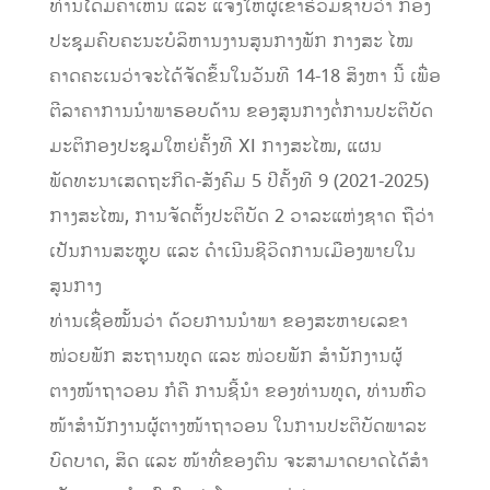
ທ່ານໄດ້ມີຄຳເຫັນ ແລະ ແຈ້ງໃຫ້ຜູ້ເຂົ້າຮ່ວມຊາບວ່າ ກອງ
ປະຊຸມຄົບຄະນະບໍລິຫານງານສູນກາງພັກ ກາງສະ ໄໝ
ຄາດຄະເນວ່າຈະໄດ້ຈັດຂຶ້ນໃນວັນທີ 14-18 ສິງຫາ ນີ້ ເພື່ອ
ຕີລາຄາການນໍາພາຮອບດ້ານ ຂອງສູນກາງຕໍ່ການປະຕິບັດ
ມະຕິກອງປະຊຸມໃຫຍ່ຄັ້ງທີ XI ກາງສະໄໝ, ແຜນ
ພັດທະນາເສດຖະກິດ-ສັງຄົມ 5 ປີຄັ້ງທີ 9 (2021-2025)
ກາງສະໄໝ, ການຈັດຕັ້ງປະຕິບັດ 2 ວາລະແຫ່ງຊາດ ຖືວ່າ
ເປັນການສະຫຼຸບ ແລະ ດໍາເນີນຊີວິດການເມືອງພາຍໃນ
ສູນກາງ
ທ່ານເຊື່ອໝັ້ນວ່າ ດ້ວຍການນໍາພາ ຂອງສະຫາຍເລຂາ
ໜ່ວຍພັກ ສະຖານທູດ ແລະ ໜ່ວຍພັກ ສຳນັກງານຜູ້
ຕາງໜ້າຖາວອນ ກໍຄື ການຊີ້ນໍາ ຂອງທ່ານທູດ, ທ່ານຫົວ
ໜ້າສໍານັກງານຜູ້ຕາງໜ້າຖາວອນ ໃນການປະຕິບັດພາລະ
ບົດບາດ, ສິດ ແລະ ໜ້າທີ່ຂອງຕົນ ຈະສາມາດຍາດໄດ້ສໍາ