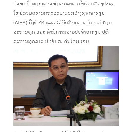
ຜູ້ແທນຂັ້ນສູງສະພາແຫ່ງຊາດລາວ ເຂົ້າຮ່ວມກອງປະຊຸມ
ໃຫຍ່ສະມັດຊາລັດຖະສະພາລະຫວ່າງຊາດອາຊຽນ
(AIPA) ຄັ້ງທີ 44 ແລະ ໄດ້ພົບກັບຄະນະນຳ-ພະນັກງານ
ສະຖານທູດ ແລະ ສໍານັກງານລາວປະຈໍາອາຊຽນ ຢູ່ທີ່
ສະຖານທູດລາວ ປະຈໍາ ສ. ອິນໂດເນເຊຍ