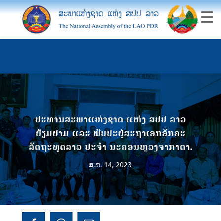
ປະທານສະພາແຫ່ງຊາດ ແຫ່ງ ສປປ ລາວ
ຢ້ຽມຢາມ ແລະ ພົບປະຢູ່ສະຖາເອກອັກຄະ
ລັດຖະທູດລາວ ປະຈໍາ ນະຄອນຫຼວງຈາກາຕາ.
ສ.ຫ. 14, 2023