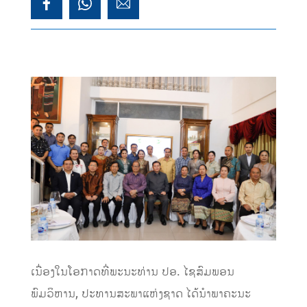
ເນື່ອງໃນໂອກາດທີ່ພະນະທ່ານ ປອ. ໄຊສົມພອນ
ພົມວິຫານ, ປະທານສະພາແຫ່ງຊາດ ໄດ້ນໍາພາຄະນະ