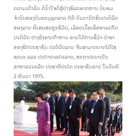
ຄວາມເຄົາລົບ ຕໍ່ນໍ້າໃຈຕໍ່ສູ້ຢ່າງພິລະອາດຫານ ບໍ່ຍອມ
ຈຳນົນຂອງບັນພະບູລຸດລາວ ກໍຄື ບັນດານັກຮົບປະຕິວັດ
ຂອງລາວ ທີ່ເສຍສະຫຼະຊີວິດ, ເລືອດເນື້ອເພື່ອພາລະກິດ
ປະຕິວັດ ຢ່າງອົງອາດກ້າຫານ ພາຍໃຕ້ການຊີ້ນຳ-ນຳພາ
ຂອງພັກປະຊາຊົນ ປະຕິວັດລາວ ຈົນສາມາດຍາດໄດ້ໄຊ
ຊະນະ ແລະ ປະກາດເອກະລາດ, ສະຖາປະນາເປັນ
ສາທາລະນະລັດ ປະຊາທິປະໄຕ ປະຊາຊົນລາວ ໃນວັນທີ
2 ທັນວາ 1975.