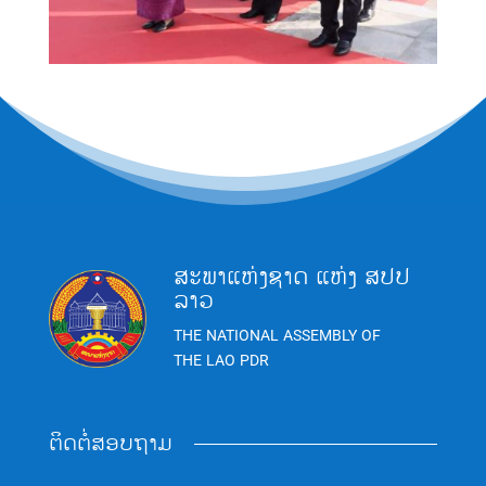
ສະພາແຫ່ງຊາດ ແຫ່ງ ສປປ
ລາວ
THE NATIONAL ASSEMBLY OF
THE LAO PDR
ຕິດຕໍ່ສອບຖາມ