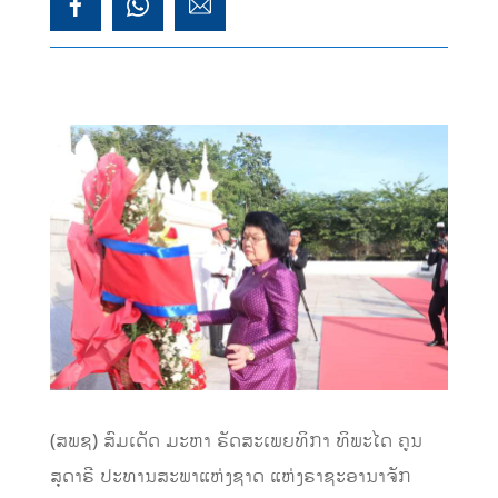
(ສພຊ) ສົມເດັດ ມະຫາ ຣັດສະເພຍທິກາ ທິພະໄດ ຄູນ
ສຸດາຣີ ປະທານສະພາແຫ່ງຊາດ ແຫ່ງຣາຊະອານາຈັກ