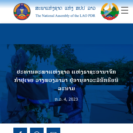
ປະທານສະພາແຫ່ງຊາດ ແຫ່ງຣາຊະອານາຈັກ
ກຳປູເຈຍ ວາງພວງມາລາ ຢູ່ອານຸສາວະລີນັກຮົບນິ
ລະນາມ
ທ.ວ. 4, 2023