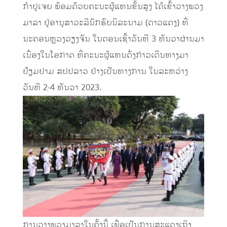
ກຳປູເຈຍ ພ້ອມດ້ວຍຄະນະຜູ້ແທນຂັ້ນສູງ ໄດ້ເຂົ້າວາງພວງ
ມາລາ ຢູ່ອານຸສາວະລີນັກຮົບນິລະນາມ (ດາວແດງ) ທີ່
ນະຄອນຫຼວງວຽງຈັນ ໃນຕອນເຊົ້າວັນທີ 3 ທັນວາຜ່ານມາ
ເນື່ອງໃນໂອກາດ ທີ່ຄະນະຜູ້ແທນດັ່ງກ່າວເດີນທາງມາ
ຢ້ຽມຢາມ ສປປລາວ ຢ່າງເປັນທາງການ ໃນລະຫວ່າງ
ວັນທີ 2-4 ທັນວາ 2023.
ການວາງພວງມາລາໃນຄັ້ງນີ້ ເພື່ອເປັນການສະແດງເຖິງ