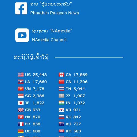
ຂ່າວ "ຜູ້ແທນປະຊາຊົນ"

Phouthen Pasaxon News
ຊ່ອງຂ່າວ "NAmedia"

NAmedia Channel
ສະຖິຕິຜູ້ເຂົ້າໃຊ້