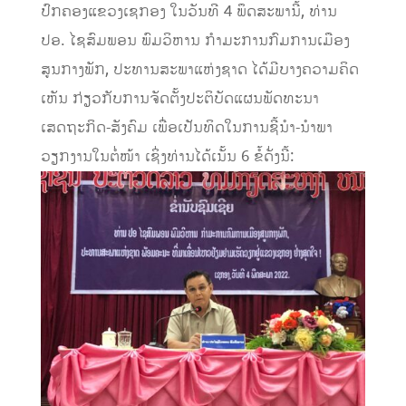
ປົກຄອງແຂວງເຊກອງ ໃນວັນທີ 4 ພຶດສະພານີ້, ທ່ານ
ປອ. ໄຊສົມພອນ ພົມວິຫານ ກໍາມະການກົມການເມືອງ
ສູນກາງພັກ, ປະທານສະພາແຫ່ງຊາດ ໄດ້ມີບາງຄວາມຄິດ
ເຫັນ ກ່ຽວກັບການຈັດຕັ້ງປະຕິບັດແຜນພັດທະນາ
ເສດຖະກິດ-ສັງຄົມ ເພື່ອເປັນທິດໃນການຊີ້ນໍາ-ນໍາພາ
ວຽກງານໃນຕໍ່ໜ້າ ເຊິ່ງທ່ານໄດ້ເນັ້ນ 6 ຂໍ້ດັ່ງນີ້: