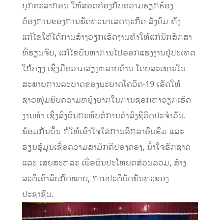
ບຸກຄະລາກອນ ໃຫ້ສອດຄ່ອງກັບຄວາມຮຽກຮ້ອງ
ຕ້ອງການຂອງການພັດທະນາເສດຖະກິດ-ສັງຄົມ ທັງ
ແກ້ໄຂໃຫ້ໄດ້ການສ້າງວຽກເຮັດງານທໍາໃຫ້ແກ່ນັກສຶກສາ
ທີ່ຮຽນຈົບ, ແກ້ໄຂບັນຫາການໄປອອກແຮງງານຢູ່ປະເທດ
ໃກ້ຄຽງ ເຊິ່ງມີຄວາມສ່ຽງຫລາຍດ້ານ ໂດຍສະເພາະໃນ
ສະພາບການລະບາດຂອງພະຍາດໂຄວິດ-19 ເຮັດໃຫ້
ຊາວໜຸ່ມພົບຄວາມຫຍຸ້ງຍາກໃນການຊອກຫາວຽກເຮັດ
ງານທໍາ ເຊິ່ງສົ່ງຜົນກະທົບຕໍ່ການດໍາລົງຊີວິດປະຈໍາວັນ.
ພ້ອມກັນນັ້ນ ກໍໃຫ້ເອົາໃຈໃສ່ການສຶກສາອົບຮົມ ແລະ
ຮຽນຮູ້ມູນເຊື້ອຄວາມສາມັກຄີປອງດອງ, ນໍ້າໃຈຮັກຊາດ
ແລະ ເສຍສະຫລະ ເພື່ອຜົນປະໂຫຍດສ່ວນລວມ, ສ້າງ
ສະຕິເຄົາລົບກົດໝາຍ, ການປະຕິບັດພັນທະຂອງ
ປະຊາຊົນ.