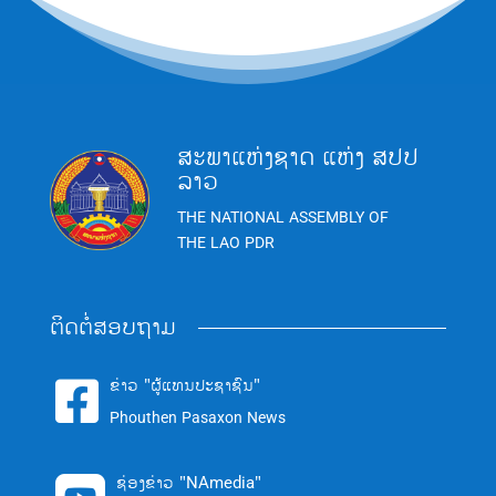
ສະພາແຫ່ງຊາດ ແຫ່ງ ສປປ
ລາວ
THE NATIONAL ASSEMBLY OF
THE LAO PDR
ຕິດຕໍ່ສອບຖາມ
ຂ່າວ "ຜູ້ແທນປະຊາຊົນ"

Phouthen Pasaxon News
ຊ່ອງຂ່າວ "NAmedia"