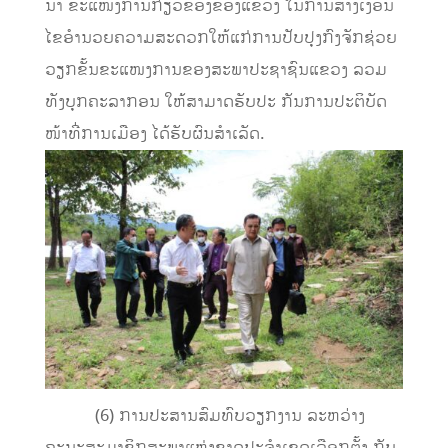
ນໍາ ຂະແໜງການກ່ຽວຂ້ອງຂອງແຂວງ ໃນການສ້າງເງື່ອນ
ໄຂອໍານວຍຄວາມສະດວກໃຫ້ແກ່ການປັບປຸງກົງຈັກຊ່ວຍ
ວຽກຂັ້ນຂະແໜງການຂອງສະພາປະຊາຊົນແຂວງ ລວມ
ທັງບຸກຄະລາກອນ ໃຫ້ສາມາດຮັບປະ ກັນການປະຕິບັດ
ໜ້າທີ່ການເມືອງ ໄດ້ຮັບຜົນສໍາເລັດ.
(6) ການປະສານສົມທົບວຽກງານ ລະຫວ່າງ