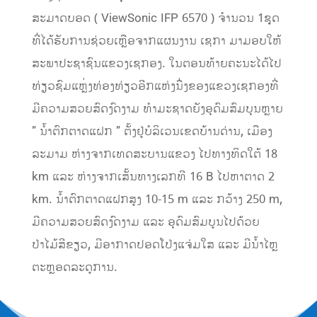
ສະມາດບອດ ( ViewSonic IFP 6570 ) ຈຳນວນ 1ຊຸດ
ທີ່ໄດ້ຮັບການຊ່ວຍເຫຼືອຈາກແຜນງານ ເຊກາ ມາມອບໃຫ້
ສະພາປະຊາຊົນແຂວງເຊກອງ. ໃນຕອນທ້າຍຄະນະໄດ້ໄປ
ທ່ຽວຊົມແຫຼ່ງທ່ອງທ່ຽວອີກແຫ່ງນື່ງຂອງແຂວງເຊກອງທີ່
ມີຄວາມສວຍສົດງົດງາມ ທຳມະຊາດຍັງອຸດົມສົມບຸນຫຼາຍ
” ນ້ຳຕົກຕາດແຝກ​ ” ຕັ້ງຢູ່ບໍລິເວນເຂດບ້ານດ່ານ,​ ເມືອງ​
ລະມາມ​ ຫ່າງຈາກເທດສະບານແຂວງ ໄປທາງທິດໃຕ້ 18
km ແລະ​ ຫ່າງຈາກເສັ້ນທາງເລກທີ 16​ B ໄປຫາຕາດ 2​
km. ​ນ້ຳຕົກຕາດແຝກສູງ 10-15 m​ ແລະ​ ກວ້າງ​ 250 m,​
ມີຄວາມສວຍສົດງົດງາມ ແລະ​ ອຸດົມສົມບູນໄປດ້ວຍ
ປ່າໄມ້ສີຂຽວ,​ ມີອາກາດປອດໂປ່ງແຈ່ມໃສ ແລະ​ ມີນ້ຳໄຫຼ
ຕະຫຼອດລະດູການ.