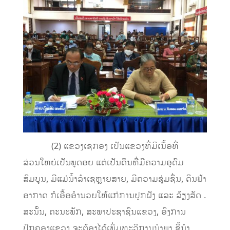
(2) ແຂວງເຊກອງ ເປັນແຂວງທີ່ມີເນື້ອທີີ່
ສ່ວນໃຫຍ່ເປັນພູດອຍ ແຕ່ເປັນດິນທີ່ມີຄວາມອຸດົມ
ສົມບູນ, ມີແມ່ນໍ້າລໍາເຊຫຼາຍສາຍ, ມີຄວາມຊຸ່ມຊື່ນ, ດິນຟ້າ
ອາກາດ ກໍເອື້ອອໍານວຍໃຫ້ແກ່ການປູກຝັງ ແລະ ລ້ຽງສັດ .
ສະນັ້ນ, ຄະນະພັກ, ສະພາປະຊາຊົນແຂວງ, ອົງການ
ປົກຄອງແຂວງ ຈະຕ້ອງໄດ້ເພີ່ມທະວີການນໍາພາ ຊີ້ນໍາ