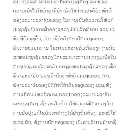
ຕື່ມ ຈຶ່ງສະເໜີໃຫ້ຄະນະພັກແຂວງເຊກອງ ເພີ່ມທະວີ
ຄວາມເອົາໃຈໃສ່ນໍາພາຊີ້ນໍາ ເຮັດໃຫ້ການປະຕິບັດໜ້າທີ່
ຂອງສະພາປະຊາຊົນແຂວງ ໃນການເປັນຕົວແທນໃຫ້ແກ່
ປະຊາຊົນບັນດາເຜົ່າຂອງແຂວງ ມີປະສິດທິພາບ ແລະ ປະ
ສິດທິຜົນສູງຂຶ້ນ; ນໍາພາຊີ້ນໍາອົງການປົກຄອງແຂວງ,
ບັນດາພະແນກການ ໃນການປະສານສົມທົບວຽກງານກັບ
ສະພາປະຊາຊົນແຂວງ ໂດຍສະເພາະການກະກຽມເນື້ອໃນ
ກອງປະຊຸມສະໄໝສາມັນຂອງສະພາປະຊາຊົນແຂວງ ເພື່ອ
ພິຈາລະນາຮັບ ຮອງເອົາບັນຫາສໍາຄັນຂອງແຂວງ, ການ
ພິຈາລະນາຮັບຮອງນິຕິກໍາທີ່ສໍາຄັນຂອງແຂວງ ລວມທັງ
ການເຄື່ອນ ໄຫວຕິດຕາມກວດກາຂອງສະພາປະຊາຊົນ
ແຂວງເຊກອງ ເຊິ່ງຈະເປັນຂໍ້ມູນໃຫ້ຄະນະພັກແຂວງ ໃນ
ການປັບປຸງແກ້ໄຂບັນຫາຕ່າງໆໄດ້ຢ່າງຖືກຕ້ອງ; ສະເໜີໃຫ້
ຄະນະພັກ, ອົງການປົກຄອງແຂວງ ເພີ່ມທະວີການນໍາພາຊີ້