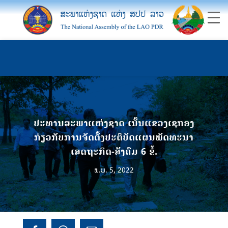
ປະທານສະພາແຫ່ງຊາດ ເນັ້ນແຂວງເຊກອງ
ກ່ຽວກັບການຈັດຕັ້ງປະຕິບັດແຜນພັດທະນາ
ເສດຖະກິດ-ສັງຄົມ 6 ຂໍ້.
ພ.ພ. 5, 2022