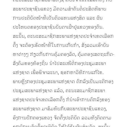
ຄະນະສະມາຊິກສະພາແຫ່ງຊາດປະຈໍາເຂດເລືອກຕັ້ງ ກັບ
ສະພາປະຊາຊົນແຂວງ ມີຄວາມສໍາຄັນຕໍ່ປະສິດທິພາບ
ການປະຕິບັດໜ້າທີ່ເປັນຕົວແທນແຫ່ງສິດ ແລະ ຜົນ
ປະໂຫຍດຂອງປະຊາຊົນບັນດາເຜົ່າຢູ່ແຂວງຂອງຕົນ.
ສະນັ້ນ, ຄະນະສະມາຊິກສະພາແຫ່ງຊາດປະຈໍາເຂດເລືອກ
ຕັ້ງ ຈະຕ້ອງເຮັດໜ້າທີ່ໃນການເກັບກໍາ, ສັງລວມເອົາບັນ
ຫາຕ່າງໆ ກ່ຽວກັບການຄຸ້ມຄອງລັດ, ຄຸ້ມຄອງເສດຖະກິດ-
ສັງຄົມຂອງທ້ອງຖິ່ນ ນໍາໄປສະເໜີຕໍ່ກອງປະຊຸມສະພາ
ແຫ່ງຊາດ ເພື່ອພິຈາລະນາ, ຊອກຫາວິທີການແກ້ໄຂ.
ພາຍຫຼັງກອງປະຊຸມສະພາແຫ່ງຊາດ ຕົກລົງເປັນມະຕິກອງ
ປະຊຸມສະພາແຫ່ງຊາດ ແລ້ວ, ຄະນະສະມາຊິກສະພາ
ແຫ່ງຊາດປະຈໍາເຂດເລືອກຕັ້ງ ກໍນໍາເອົາການຕົກລົງຂອງ
ສະພາແຫ່ງຊາດ ມາສົມທົບກັບສະພາປະຊາຊົນແຂວງ,
ອົງການປົກຄອງແຂວງ ຈັດຕັ້ງປະຕິບັດ ລວມທັງຕິດຕາມ