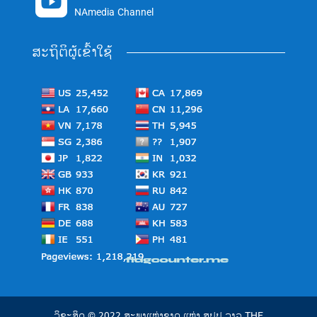

NAmedia Channel
ສະຖິຕິຜູ້ເຂົ້າໃຊ້
ລິຂະສິດ © 2022 ສະພາແຫ່ງຊາດ ແຫ່ງ ສປປ ລາວ THE