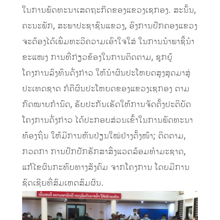
ໃນການພັດທະນາເສດຖະກິດຂອງແຂວງເຊກອງ. ສະນັ້ນ,
ຄະນະພັກ, ສະພາປະຊາຊົນແຂວງ, ອົງການປົກຄອງແຂວງ
ຈະຕ້ອງໄດ້ເພີ່ມທະວີຄວາມເອົາໃຈໃສ່ ໃນການນໍາພາຊີ້ນໍາ
ຂະແໜງ ການທີ່ກ່ຽວຂ້ອງໃນການຕິດຕາມ, ຊຸກຍູ້
ໂຄງການລົງທຶນດັ່ງກ່າວ ໃຫ້ນໍາຜົນປະໂຫຍດສູງສຸດມາສູ່
ປະເທດຊາດ ກໍຄືຜົນປະໂຫຍດຂອງແຂວງເຊກອງ ຕາມ
ກົດໝາຍກໍານົດ, ຮັບປະກັນເຮັດໃຫ້ການຈັດຕັ້ງປະຕິບັດ
ໂຄງການດັ່ງກ່າວ ໄດ້ປະກອບສ່ວນເຂົ້າໃນການພັດທະນາ
ທ້ອງຖິ່ນ ໃຫ້ມີການຫັນປ່ຽນໃໝ່ຢ່າງຕັ້ງໜ້າ; ຕິດຕາມ,
ກວດກາ ການປົກປັກຮັກສາສິ່ງແວດລ້ອມທໍາມະຊາດ,
ແກ້ໄຂຜົນກະທົບທາງສັງຄົມ ຈາກໂຄງການ ໂດຍມີການ
ຊົດເຊີຍທີ່ສົມເຫດສົມຜົນ.