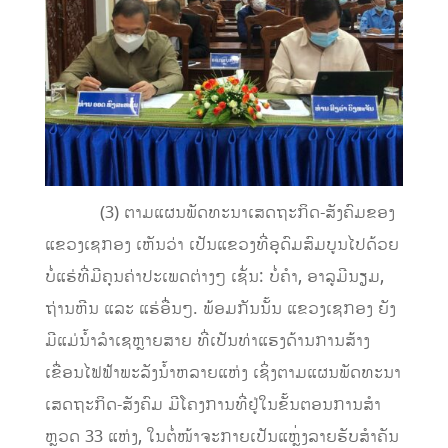
(3) ຕາມແຜນພັດທະນາເສດຖະກິດ-ສັງຄົມຂອງ
ແຂວງເຊກອງ ເຫັນວ່າ ເປັນແຂວງທີ່ອຸດົມສົມບູນໄປດ້ວຍ
ບໍ່ແຮ່ທີ່ມີຄຸນຄ່າປະເພດຕ່າງໆ ເຊັ່ນ: ບໍ່ຄໍາ, ອາລູມີນຽມ,
ຖ່ານຫີນ ແລະ ແຮ່ອື່່ນໆ. ພ້ອມກັນນັ້ນ ແຂວງເຊກອງ ຍັງ
ມີແມ່ນໍ້າລໍາເຊຫຼາຍສາຍ ທີ່ເປັນທ່າແຮງດ້ານການສ້າງ
ເຂື່ອນໄຟຟ້າພະລັງນໍ້າຫລາຍແຫ່ງ ເຊິ່ງຕາມແຜນພັດທະນາ
ເສດຖະກິດ-ສັງຄົມ ມີໂຄງການທີ່ຢູ່ໃນຂັ້ນຕອນການສໍາ
ຫຼວດ 33 ແຫ່ງ, ໃນຕໍ່ໜ້າຈະກາຍເປັນແຫຼ່ງລາຍຮັບສໍາຄັນ