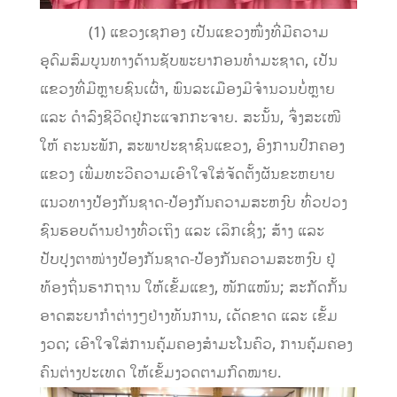
(1) ແຂວງເຊກອງ ເປັນແຂວງໜຶ່ງທີ່ມີຄວາມ
ອຸດົມສົມບູນທາງດ້ານຊັບພະຍາກອນທໍາມະຊາດ, ເປັນ
ແຂວງທີ່ມີຫຼາຍຊົນເຜົ່າ, ພົນລະເມືອງມີຈໍານວນບໍ່ຫຼາຍ
ແລະ ດໍາລົງຊີວິດຢູ່ກະແຈກກະຈາຍ. ສະນັ້ນ, ຈຶ່ງສະເໜີ
ໃຫ້ ຄະນະພັກ, ສະພາປະຊາຊົນແຂວງ, ອົງການປົກຄອງ
ແຂວງ ເພີ່ມທະວີຄວາມເອົາໃຈໃສ່ຈັດຕັ້ງຜັນຂະຫຍາຍ
ແນວທາງປ້ອງກັນຊາດ-ປ້ອງກັນຄວາມສະຫງົບ ທົ່ວປວງ
ຊົນຮອບດ້ານຢ່າງທົ່ວເຖິງ ແລະ ເລິກເຊິ່ງ; ສ້າງ ແລະ
ປັບປຸງຕາໜ່າງປ້ອງກັນຊາດ-ປ້ອງກັນຄວາມສະຫງົບ ຢູ່
ທ້ອງຖິ່ນຮາກຖານ ໃຫ້ເຂັ້ມແຂງ, ໜັກແໜ້ນ; ສະກັດກັ້ນ
ອາດສະຍາກໍາຕ່າງໆຢ່າງທັນການ, ເດັດຂາດ ແລະ ເຂັ້ມ
ງວດ; ເອົາໃຈໃສ່ການຄຸ້ມຄອງສໍາມະໂນຄົວ, ການຄຸ້ມຄອງ
ຄົນຕ່າງປະເທດ ໃຫ້ເຂັ້ມງວດຕາມກົດໝາຍ.