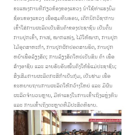
ຂະແໜງການທີ່ກ່ຽວຂ້ອງຂອງແຂວງ ນໍາໃຊ້ທ່າແຮງບົ່ມ
ຊ້ອນຂອງແຂວງ ເພື່ອສຸມທຶນຮອນ, ເຕັກນິກວິຊາການ
ເຂົ້າໃສ່ການຜະລິດເປັນສິນຄ້າຂອງປະຊາຊົນ ເປັນຕົ້ນ
ການປູກເຂົ້າ, ກາເຟ, ໝາກແໜ່ງ, ໄມ້ໃຫ້ໝາກ, ການປູກ
ໄມ້ອຸດສາຫະກໍາ, ການປູກຜັກປອດສານພິດ, ການປູກ
ຫຍ້າເພື່ອລ້ຽງສັດ; ການລ້ຽງສັດໃຫຍ່ເປັນສິນ ຄ້າ ເພື່ອ
ສ້າງອາຊີບ ແລະ ລາຍຮັບອັນໝັ້ນຄົງໃຫ້ພໍ່ແມ່ປະຊາຊົນ;
ສົ່ງເສີມການຜະລິດກະສິກໍາເປັນກຸ່ມ, ເປັນຟາມ ເພື່ອ
ຂະຫຍາຍຖານການຜະລິດໃຫ້ກວ້າງໃຫຍ່ ແລະ ມີຜົນ
ຜະລິດຈໍານວນຫຼາຍ, ມີທ່າແຮງໃນການເຂົ້າເຖິງແຫຼ່ງທຶນ
ແລະ ການເຂົ້າເຖິງຕະຫຼາດທີ່ມີປະສິດທິພາບ.