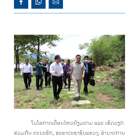
ໃນໂອກາດເຄື່ອນໄຫວຢ້ຽມຢາມ ແລະ ເຮັດວຽກ
ຮ່ວມກັບ ຄະນະພັກ, ສະພາປະຊາຊົນແຂວງ, ອໍານາດການ