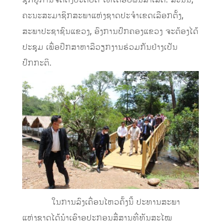
ຊຸກຍູ້ການຈັດຕັ້ງປະຕິບັດ ໃຫ້ໄດ້ຮັບຜົນສໍາເລັດ. ສະນັ້ນ,
ຄະນະສະມາຊິກສະພາແຫ່ງຊາດປະຈໍາເຂດເລືອກຕັ້ງ,
ສະພາປະຊາຊົນແຂວງ, ອົງການປົກຄອງແຂວງ ຈະຕ້ອງໄດ້
ປະຊຸມ ເພື່ອປຶກສາຫາລືວຽກງານຮ່ວມກັນຢ່າງເປັນ
ປົກກະຕິ.
ໃນການລົງເຄື່ອນໄຫວຄັ້ງນີ້ ປະທານສະພາ
ແຫ່ງຊາດໄດ້ນຳເອົາອຸປະກອນສື່ສານທີ່ທັນສະໄໝ