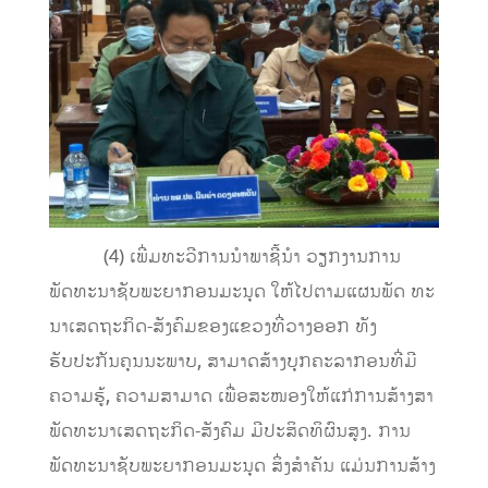
(4) ເພີ່ມທະວີການນໍາພາຊີ້ນໍາ ວຽກງານການ
ພັດທະນາຊັບພະຍາກອນມະນຸດ ໃຫ້ໄປຕາມແຜນພັດ ທະ
ນາເສດຖະກິດ-ສັງຄົມຂອງແຂວງທີ່ວາງອອກ ທັງ
ຮັບປະກັນຄຸນນະພາບ, ສາມາດສ້າງບຸກຄະລາກອນທີ່ມີ
ຄວາມຮູ້, ຄວາມສາມາດ ເພື່ອສະໜອງໃຫ້ແກ່ການສ້າງສາ
ພັດທະນາເສດຖະກິດ-ສັງຄົມ ມີປະສິດທິຜົນສູງ. ການ
ພັດທະນາຊັບພະຍາກອນມະນຸດ ສິ່ງສໍາຄັນ ແມ່ນການສ້າງ