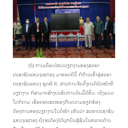
(5) ການເຄື່ອນໄຫວວຽກງານຂອງສະພາ
ປະຊາຊົນແຂວງເຊກອງ ມາຮອດປີນີ້ ກໍກ້າວເຂົ້າສູ່ສະພາ
ປະຊາຊົນແຂວງ ຊຸດທີ II. ຜ່ານການຈັດຕັ້ງປະຕິບັດໜ້າທີ່
ວຽກງານ ກໍສາມາດສ້າງປະສົບການນັບມື້ດີຂຶ້ນ. ເຖິງແນວ
ໃດກໍຕາມ ເພື່ອຕອບສະໜອງກັບຄວາມຮຽກຮ້ອງ
ຕ້ອງການຂອງວຽກງານໃນຕໍ່ໜ້າ ເຫັນວ່າ ສະພາປະຊາຊົນ
ແຂວງເຊກອງ ຍັງຈະຕ້ອງໄດ້ບຸກບືນສູ້ຊົນໃນຫລາຍດ້ານ